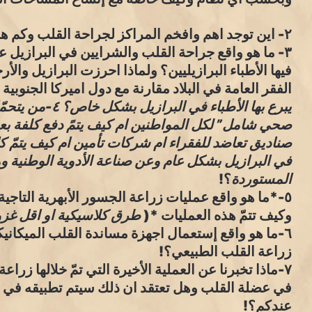
٢- اين توجد اهم وافخم المراكز لجراحة القلب وكم هو عدد اطباء القلب وجراحي القلب؟.
٣- ما هو واقع جراحة القلب والشرايين في البرازيل عم
فيها الأطباء البرازيليين؟ ولماذا احرزت البرازيل والأ
الفقر العامة في البلاد مقارنة مع دول اميركا الجنوبية
يبرع بها الأطباء
صحي شامل” لكل المواطنين ام كيف يتمً دفع كلفة بع
صناديق تعاضد للفقراء ام شركات تأمين ام كيف يتمّ 
في البرازيل بشكل عام وعن صناعة الأدوية الوطنية وه
المستوردة
؟!
وكيف تتمّ هذه العمليات *(
طرق كلاسيكية او اقل غزواً imally invasive surgery
٦-ما هو واقع إستعمال اجهزة مساندة القلب الميكان
زراعة القلب الطبيعي؟!
٧-ماذا تخبرنا عن العملية الأخيرة التي تمّ خلالها ز
في عضلة القلب وهل تعتقد ان ذلك سيتم تطبيقه في ال
عندكم؟!