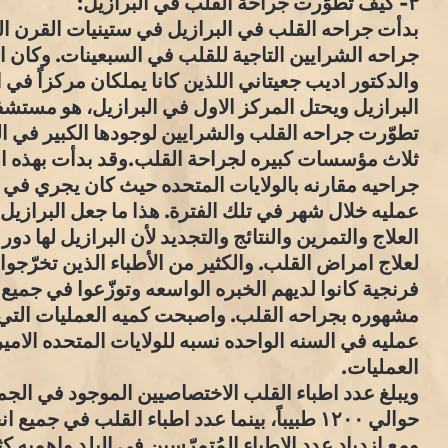
٣- كيف تطوّرت جراحة القلب في البرازيل:
بدأت جراحه القلب في البرازيل في ستينيات القرن 
جراحه الشرايين التاجية للقلب في السبعينات. وكان ا
والدكتور اديب جعيتاني اللذين كانا يملكان مركزاً 
البرازيل ويحتل المركز الاول في البرازيل، هو مستش
تطوّرت جراحه القلب والشرايين لوجودها الكبير في ال
عمليه خلال شهر في تلك الفترة. هذا ما جعل البرازيل
العلاج والتمرين والنتائج والتجديد لأن البرازيل لها دو
لعلاج امراض القلب. والكثير من الأطباء الذين تخرّجوا
فرنجية كانوا لديهم الخبره الواسعه وتوزّعوا في جميع
عمليه في السنه الواحده نسبه للولايات المتحده الامير
العمليات.
ويبلغ عدد اطباء القلب الاختصاصيين الموجود في الجمع
حوالي ١٢٠٠ طبيباً، بينما عدد اطباء القلب في جم
ومع إزدياد عدد الاطباء المُتمرّسين في البلد واهميه ك