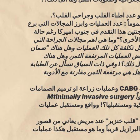
وماً : عدد العمليات وابرز المجالات التي برع
رجنتين هذا التقدم في جنوب اميركا رغم حالة
 الأخرى؟
“وما هي اهم مجالات الجراحة التي
 في البرازيل بشكل خاص؟ ٤-من يتحمّل تكلفة كل تلك العمليات وهل هناك “ضمان
ض العمليات المرتفعة الثمن وهل هناك
كل ذلك؟! وفي ذات السياق نسأل عن الطبابة
ل هي مرتفعة الثمن مقارنة مع الأدوية
٥-*ما هو واقع عمليات زراعة الجسور الأبهرية التاجية CABG وعمليات زراعة او ترميم الصمامات
Mtin
يكية ومستقبلها؟! وواقع ومستقبل عمليات
راعة “قلب خنزير” عند مريض يعاني من قصور
برازيل قريباً وما هو مستقبل هكذا عمليات