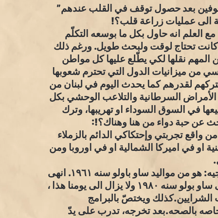
وفين بعد حصول توقف في القلب عندهم”
ة مع العلم انه حاول بكل ما بوسعه التكلّم
ي كانت تحتاج لوقت ولبحث طويل. ورغم ذلك
 المهم نقلها لكي يطّلع عليها كل مواطن
اسي من ميزانيات الدول التي تحترم شعوبها
ركهم لقدرهم كما يحدث اليوم في لبنان من
 الأمراض السرطانية والتلاعب الوحشي بكل
يعها في السوق السوداء او تهريبها، وترك
ث عن حبة دواء من هنا وهناك؟!:
 واقع تجربتي وإحتكاكي الدائم بالزملاء
نية او في اميركا الشمالية او في اوروبا ومن
.
١-لمحة سريعة عن السيرة الذاتية للدكتور اسعد فرنجيه: هو من مواليد ساو باولو سنه ١٩٦١. انهى
دراسته الثانويه في لبنان، وإبّان الحرب الأهليه عاد الى ساو بولو سنه ١٩٨٠ ولا يزال الى يومنا هذا ،
ب الشرايين.كذلك ويختصّ بالبرامج
خاصه بالصحه.بعد تخرجه، تدرب على يدّ