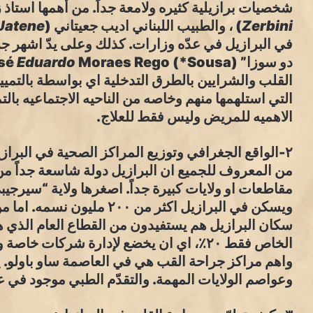
شخصيات برازيلية كثيره ولامعة جداً. من أهمها استاذ زاربيني (ides de Jesus
Zerbini
) ، والطبيب اللبناني اديب جعيتاني (Prof. Adib
Jatene
في البرازيل في عدّه وزارات. كذلك وعلى يدّ اشهر جر
دو سوزا” (Prof. Dr. José
Eduardo
القلب والشرايين بالطرق التدخلية اي بواسطة بالتمي
التي استلهمها منهم وخاصه من الناحيه الاجتماعيه با
الاهميه للمريض وليس فقط للعلاج.
٢-الواقع الجغرافي وتوزيع المراكز الصحية في البرازيل:
من المعروف للجميع ان البرازيل دولة شاسعة جداً م
مقاطعات او ولايات كبيرة جداً. اصغرها ولاية “سيرجي
سكان البرازيل هم يستفيدون من القطاع العام الذي هو
الخاص فقط ٢٠٪، اي ان يخضع لإدارة شركات خ
واهم مراكز جراحة القب هي في العاصمة ساو باولو. يليه
وعواصم الولايات المهمة. والتقدّم الطبي موجود في عو