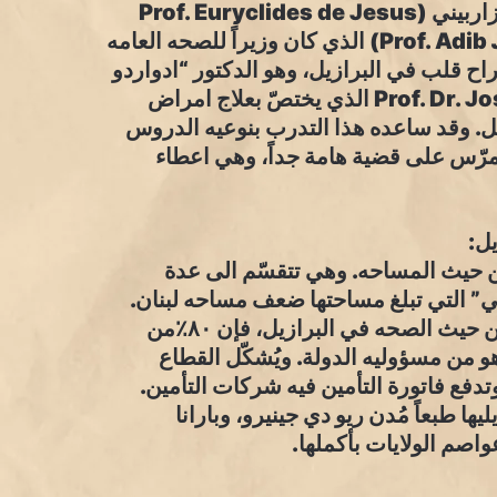
Prof. Eurycl
) الذي كان وزيراً للصحه العامه
اح قلب في البرازيل، وهو الدكتور “ادواردو
Moraes Rego (*Sousa الذي يختصّ بعلاج امراض
يل. وقد ساعده هذا التدرب بنوعيه الدروس
لتمرّس على قضية هامة جداً، وهي اعطاء
ن حيث المساحه. وهي تتقسّم الى عدة
بي” التي تبلغ مساحتها ضعف مساحه لبنان.
ويسكن في البرازيل اكثر من ٢٠٠ مليون نسمه. اما من حيث الصحه في البرازيل، فإن ٨٠٪من
 من مسؤوليه الدولة. ويُشكّل القطاع
اصة وتدفع فاتورة التأمين فيه شركات التأمين.
ا طبعاً مُدن ريو دي جينيرو، وبارانا
اصم الولايات بأكملها.