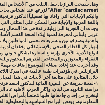
وهل سمحت البرازيل بنقل القلب من “الأشخاص المت
After “cardiac arrest” لزرعها عند اشخاص بحاجة الى عمليات زراعة قلب؟!
واليكم الإجابات التي وافانا بها تفصيلياً الدكتور فرنجي
باللغة العربية والإجابة قدر الممكن على اسئلتي الت
وجدت ان التجربة البرازيلية رائدة في هذا المجال ومن
عربي ولبناني لمعرفة اهمية إيلاء الصحة القسم الأس
واهمية وضع قوانين وتشريعات تحمي المواطنين ولا تت
إنهيار كل القطاع الصحي والإستشفائي وفقدان أدوية
انواع الأدوية الأخرى وإرتفاع اسعارها بشكلٍ جنوني وب
الفقراء والمعوزين والمحتاجين لقدرهم المحتوم وللبح
وقد أجريت عند إعادة صياغة الموضوع إضافات مهمةً من
البرازيليين في مُؤتمرات طبية عالمية في اميركا اللاتي
خلال المثابرة على متابعة آخر الأبحاث في هذا المجال
ليتخرج من إحدى جامعاتها طبيباً مُختصاً بأمراض القل
المعلوماتيه، وبعض البرامج السياسيه والتخطيطية ال