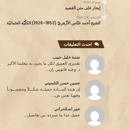
يونيو 8, 2020
إبحار على متن القصيد
أغسطس 26, 2020
الشيخ أحمد عبّاس الأزْهريّ (1853-1926):الكلّيّة العثمانيّة
احدث التعليقات
نجمة خليل حبيب
تقدبرى العميق لكل ما يجيئ به معلمنا الأكبر
د. وجيه فانوس ,إن...
حسين حسن التلسيني
إن هـذه المـــادة جميلــة شكـــلاً ومضمـــونـاً
وفيهـا نفس ش...
عبير اسكندراني
جميل جدا ما تسرده من تفاصيل...