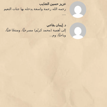
عزيز حسين الشايب
رحمه الله رحمة واسعة يدخله بها جنات النعيم
....
د. إيمان بقاعي
إلى أهمية (محمد كريّم) مسرحيًّا، ومنتجًا فنيًّا،
وباحثًا، وم...