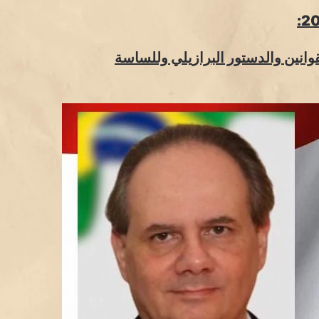
لقوانين والدستور البرازيلي وللساسة