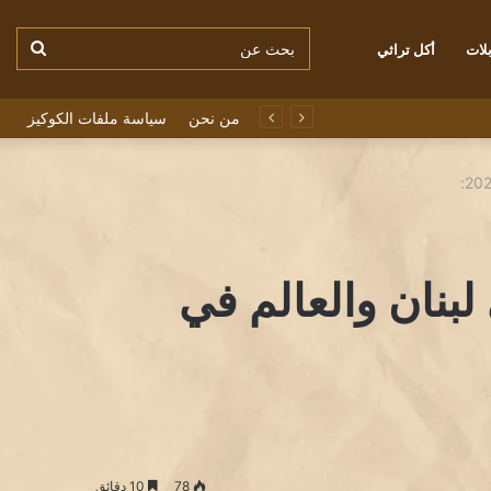
بحث
لات
أكل تراثي
من نحن
سياسة ملفات الكوكيز
عن
لبنان والعالم في
78
10 دقائق