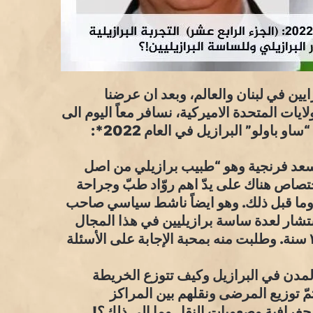
ين في لبنان والعالم، وبعد ان عرضنا
ايات المتحدة الاميركية، نسافر معاً اليوم الى
 باولو” البرازيل في العام 2022*:
سعد فرنجية وهو “طبيب برازيلي من اصل
ختصاص هناك على يدّ اهم روّاد طبّ وجراحة
 وما قبل ذلك. وهو ايضاً ناشط سياسي صاحب
ار لعدة ساسة برازيليين في هذا المجال
في “ساو باولو” وفي العاصمة برازيليا منذ اكثر من ٣٠ سنة. وطلبت منه بمحبة الإجابة على الأسئلة
مدن في البرازيل وكيف تتوزع الخريطة
 توزيع المرضى ونقلهم بين المراكز
رافية وصعوبات النقل وما الى ذلك؟!