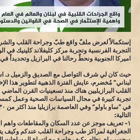
إستكمالاً لعرض ملفّ واقع طبّ وجراحة القلب والشراي
التجربة الفرنسية وتجربة مركز كليفلاند كلينيك في الول
اميركا الجنوبية ونحطّ رحالنا في البرازيل وتحديداً في “ساو
حيث كان لي شرف التواصل مع الصديق والزميل د. ا
لبناني” مُخضرم، عايش الفترة الذهبية لتطوير هذا الإ
القلب البرازيليين هناك منذ تسعينيات القرن الماضي
تجربة كبيرة في محال السياسات الصحية وعمل كمستش
التالية:
١- تعريف موجز عن عدد السكان والمقاطعات واهم ال
الجغرافية لمراكز طب وجراحة القلب عندكم وكيف يتمّ
وبحسب اي نظام وكيف خاصة مع إتساع المساحات الجغ