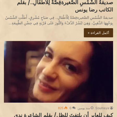
صديقةُ الشَّمْسِ الصَّغيرةقِصَّةٌ لِلْأَطْفَالِ../ بقلم
الكاتب رضا يونس
صديقةُ الشَّمْسِ الصَّغيرةقِصَّةٌ لِلْأَطْفَالِ.. فِي صَبَاحٍ مُشْرِقٍ، أَطَلَّتِ الشَّمْسُ
بِوَجْهِهَا الذَّهَبِيِّ، وَهِيَ تَنْشُرُ الدِّفْءَ وَالنُّورَ عَلَى قَرْيَةٍ فِي حِضْنِ الطَّبِيعَةِ…
أكمل القراءة »
Soumaya
منذ يومين
0
825
كيف للعابرِ أن يلتفتَ للظلِ/ بقلم الشاعرة ندى