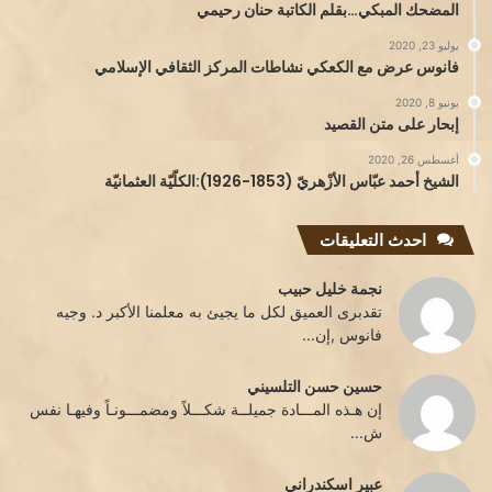
المضحك المبكي…بقلم الكاتبة حنان رحيمي
يوليو 23, 2020
فانوس عرض مع الكعكي نشاطات المركز الثقافي الإسلامي
يونيو 8, 2020
إبحار على متن القصيد
أغسطس 26, 2020
الشيخ أحمد عبّاس الأزْهريّ (1853-1926):الكلّيّة العثمانيّة
احدث التعليقات
نجمة خليل حبيب
تقدبرى العميق لكل ما يجيئ به معلمنا الأكبر د. وجيه
فانوس ,إن...
حسين حسن التلسيني
إن هـذه المـــادة جميلــة شكـــلاً ومضمـــونـاً وفيهـا نفس
ش...
عبير اسكندراني