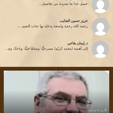
جميل جدا ما تسرده من تفاصيل...
عزيز حسين الشايب
رحمه الله رحمة واسعة يدخله بها جنات النعيم ....
د. إيمان بقاعي
إلى أهمية (محمد كريّم) مسرحيًّا، ومنتجًا فنيًّا، وباحثًا، وم...
قراءة
سم
في
تكج
رواية
تسا
رسائل
أكث
بلون
من
وطن..
الق
للكاتب
الق
الفلسطيني
منذ 5 ساعات