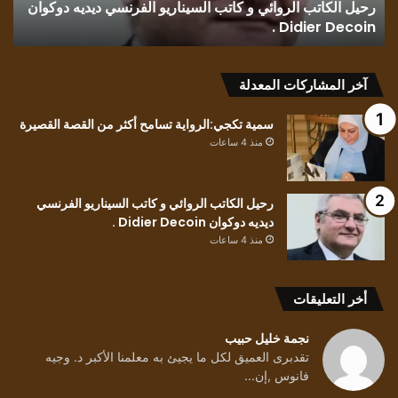
قراءة في رواية رسائل بلون وطن.. للكاتب الفلسطيني محمد
محمد
حسين..
س
حسين..
آخر المشاركات المعدلة
سمية تكجي:الرواية تسامح أكثر من القصة القصيرة
منذ 4 ساعات
رحيل الكاتب الروائي و كاتب السيناريو الفرنسي
ديديه دوكوان Didier Decoin .
منذ 4 ساعات
أخر التعليقات
نجمة خليل حبيب
تقدبرى العميق لكل ما يجيئ به معلمنا الأكبر د. وجيه
فانوس ,إن...