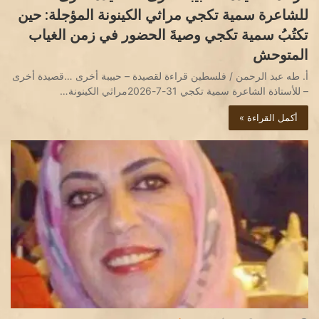
للشاعرة سمية تكجي مراثي الكينونة المؤجلة: حين
تكتُبُ سمية تكجي وصيةَ الحضور في زمن الغياب
المتوحش
أ. طه عبد الرحمن / فلسطين قراءة لقصيدة – حبيبة أخرى …قصيدة أخرى
– للأستاذة الشاعرة سمية تكجي 31-7-2026مراثي الكينونة…
أكمل القراءة »