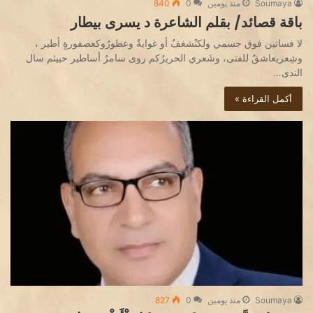
Soumaya
منذ يومين
0
840
باقة قصائد/ بقلم الشاعرة د يسرى بيطار
لا فساتين فوق جسمي ولكنْشغفٌ أو غوايةٌ وعطورُوكعصفورةٍ أطير ،
وشِعريعاشقٌ للفتى، وشَعري الحريرُكم روى سامرٌ أساطير حبيثم سال
الندى…
أكمل القراءة »
Soumaya
منذ يومين
0
827