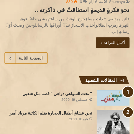
Soumaya
منذ 6 أيام
0
830
نحوَ فكرةٍ قديمةٍ استفاقتْ في ذاكرته ..
فاتن مرتضى * ذاتَ مساءٍخرجَ الوقتُ من ساعتهمشى حافيًا فوقَ
النهرفأزهرتِ الظلالوأخذتِ الأشجارُ تبدّلُ أوراقَها بالرسائلوحينَ وصلتْ أوّلُ
رسالةٍ إلى…
أكمل القراءة »
الصفحة التالية
المقالات الشعبية
” تحت السواهي دواهي ” قصة مثل شعبي
أغسطس 19, 2020
نحن عشاق أطفال الحجارة بقلم الكاتبة مريانا أمين
مايو 10, 2021