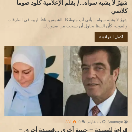
شهرٌ لا يشبه سواه…/ بقلم الإعلامية كلود صوما
كلاسي
شهرٌ لا يشبه سواه… يأتي آب متوشّحًا بالشمس، نافثًا لهيبه في الطرقات
والبيوت، كأن القيظ يحاول أن يسحب من صدورنا…
أكمل القراءة »
Soumaya
منذ 4 أيام
0
831
قراءة لقصيدة – حبيبة أخرى …قصيدة أخرى –