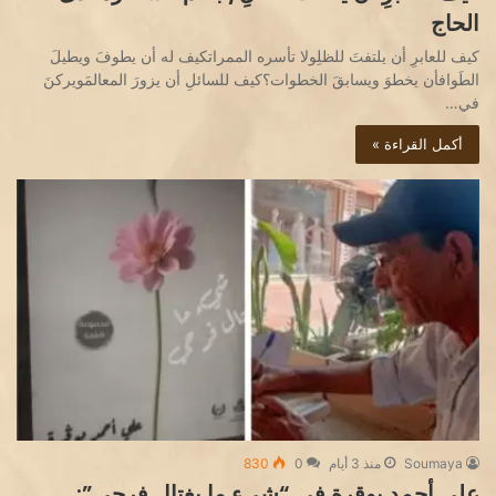
الحاج
كيف للعابرِ أن يلتفتَ للظلِولا تأسره الممراتكيف له أن يطوفَ ويطيلَ
الطَوافأن يخطوَ ويسابقَ الخطوات؟كيف للسائلِ أن يزورَ المعالمَويركنَ
في…
أكمل القراءة »
Soumaya
منذ 3 أيام
0
830
علي أحمد بوقرة في “شيء ما يغتال فرحي”: