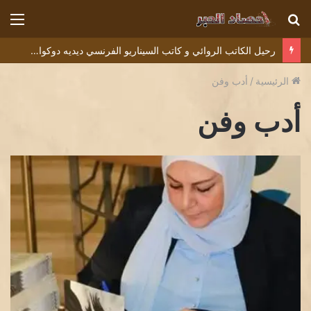
بحث
الق
عن
رحيل الكاتب الروائي و كاتب السيناريو الفرنسي ديديه دوكوان Didier Decoin .
الرئيسية
/
أدب وفن
أدب وفن