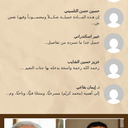
حسين حسن التلسيني
إن هـذه المـــادة جميلــة شكـــلاً ومضمـــونـاً وفيهـا نفس
ش...
عبير اسكندراني
جميل جدا ما تسرده من تفاصيل...
عزيز حسين الشايب
رحمه الله رحمة واسعة يدخله بها جنات النعيم ....
د. إيمان بقاعي
إلى أهمية (محمد كريّم) مسرحيًّا، ومنتجًا فنيًّا، وباحثًا، وم...
كثافة
تشم
الترميز
الل