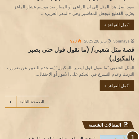
يعود أصل هذا المثل إلى ان الراعي أو المعاز بعد موسم عشار الماعز
يعرّب القطيع فيجعل المعاشير وهي «المعز الغزيرة…
أكمل القراءة »
Soumaya
يناير 28, 2025
923
قصة مثل شعبي/ (ما تقول فول حتى يصير
بالمكيول)
المثل الشعبي “ما تقول فول ليصير بالمكيول” يُستخدم للتعبير عن ضرورة
التريث وعدم التسرع في الحكم على الأمور أو الاحتفال…
أكمل القراءة »
الصفحة التالية
المقالات الشعبية
” تحت السواهي دواهي ” قصة مثل شعبي