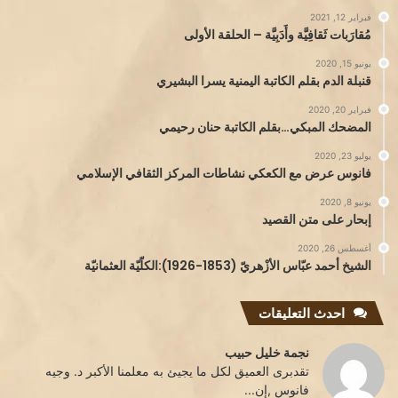
فبراير 12, 2021
مُقارَبات ثَقافِيَّة وأَدَبِيَّة – الحلقة الأولى
يونيو 15, 2020
قنبلة الدم بقلم الكاتبة اليمنية يسرا البشيري
فبراير 20, 2020
المضحك المبكي…بقلم الكاتبة حنان رحيمي
يوليو 23, 2020
فانوس عرض مع الكعكي نشاطات المركز الثقافي الإسلامي
يونيو 8, 2020
إبحار على متن القصيد
أغسطس 26, 2020
الشيخ أحمد عبّاس الأزْهريّ (1853-1926):الكلّيّة العثمانيّة
احدث التعليقات
نجمة خليل حبيب
تقدبرى العميق لكل ما يجيئ به معلمنا الأكبر د. وجيه
فانوس ,إن...