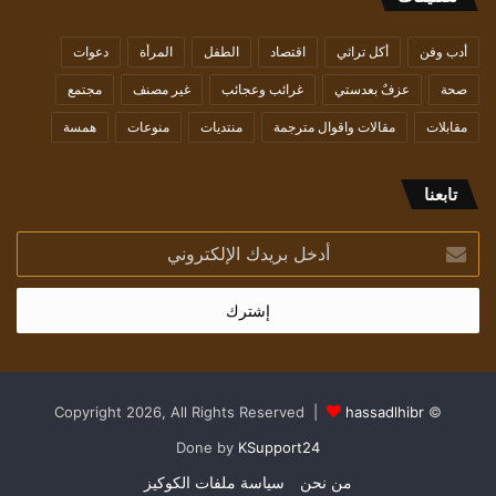
أدب وفن
أكل تراثي
اقتصاد
الطفل
المرأة
دعوات
صحة
عزفٌ بعدستي
غرائب وعجائب
غير مصنف
مجتمع
مقابلات
مقالات واقوال مترجمة
منتديات
منوعات
همسة
تابعنا
أدخل
بريدك
الإلكتروني
hassadlhibr
© Copyright 2026, All Rights Reserved |
Done by
KSupport24
من نحن
سياسة ملفات الكوكيز