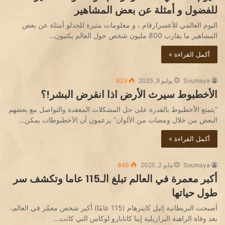
للفضول و أمثلة عن بعض المشاهير
اليوم العالمي للأعسرارقام ، و معلومات مثيرة للجدلو أمثلة عن بعض
المشاهير ما يقارب 800 مليون شخص حول العالم يكتبون…
أكمل القراءة »
Soumaya
يوليو 9, 2025
839
الأخطبوط سيرث الأرض اذا انقرض البشر!؟
“يتمتع الأخطبوط بالقدرة على حل المشكلات المعقدة والتواصل مع بعضهم
البعض من خلال ومضات من الألوان” يزعمون أن الأخطبوطات يمكن…
أكمل القراءة »
Soumaya
مايو 2, 2025
840
أكبر معمرة في العالم تبلغ الـ115 عاما وتكشف سر
طول حياتها
أصبحت البريطانية إثيل كايترهام (115 عامًا) أكبر شخص معمّر في العالم،
بعد وفاة الراهبة البرازيلية إينا كانابارو لوكاس التي كانت…