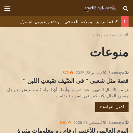
بحث
الق
عن
كثافة الترميز ، و بلاغة اللغة في ” وحدهم يعبرون الجسر” للشاعر التونسي البشير عبيد
الرئيسية
/
منوعات
منوعات
Soumaya
ديسمبر 28, 2025
872
قصة مثل شعبي ” في الصَّيف ضَيعتِ اللبن “
هو من الأمثال الشهيرة عند العرب، وأصله أن امرأة كانت تعيش مع رجل
ميسور الحال لكنه كبير في السن، فاختلفت…
أكمل القراءة »
Soumaya
أغسطس 13, 2025
840
اليوم العالمي للأعسر ارقام ، و معلومات مثيرة