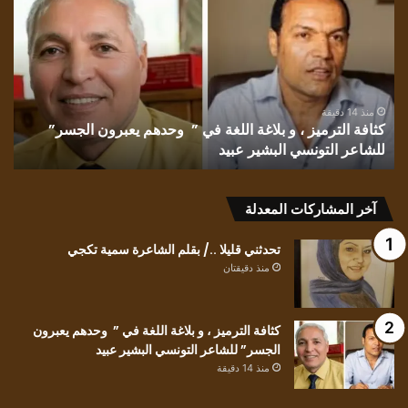
،
بقل
و
الأد
بلاغة
إقب
اللغة
الش
في
غان
” وحدهم
منذ 14 دقيقة
كثافة الترميز ، و بلاغة اللغة في ” وحدهم يعبرون الجسر”
يعبرون
للشاعر التونسي البشير عبيد
ت
الجسر”
للشاعر
التونسي
آخر المشاركات المعدلة
البشير
عبيد
تحدثني قليلا ../ بقلم الشاعرة سمية تكجي
منذ دقيقتان
كثافة الترميز ، و بلاغة اللغة في ” وحدهم يعبرون
الجسر” للشاعر التونسي البشير عبيد
منذ 14 دقيقة