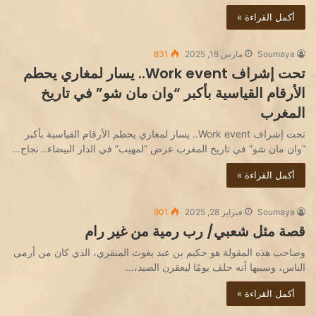
أكمل القراءة »
Soumaya
مارس 18, 2025
831
تحت إشراف Work event.. يسار لمغاري يحطم
الأرقام القياسية بأكبر “وان مان شو” في تاريخ
المغرب
تحت إشراف Work event.. يسار لمغاري يحطم الأرقام القياسية بأكبر
“وان مان شو” في تاريخ المغرب عرض “لمهيب” في الدار البيضاء.. نجاح…
أكمل القراءة »
Soumaya
فبراير 28, 2025
901
قصة مثل شعبي/ رب رمية من غير رام
وصاحب هذه المقولة هو حكيم بن عبد يغوث المنقري، الذي كان من أرمى
الناس، وسببها أنه حلف يومًا ليعقرن الصيد،…
أكمل القراءة »