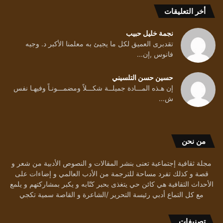
أخر التعليقات
نجمة خليل حبيب
تقدبرى العميق لكل ما يجيئ به معلمنا الأكبر د. وجيه
فانوس ,إن...
حسين حسن التلسيني
إن هـذه المـــادة جميلــة شكـــلاً ومضمـــونـاً وفيهـا نفس
ش...
من نحن
مجلة ثقافية إجتماعية تعنى بنشر المقالات و النصوص الأدبية من شعر و
قصة و كذلك تفرد مساحة للترجمة من الأدب العالمي و إضاءات على
الأحداث الثقافية هي كائن حي يتغذى بحبر كتّابه و يكبر بمشاركتهم و يلمع
مع كل التماع أدبي رئيسة التحرير /الشاعرة و القاصة سمية تكجي
تصنيفات