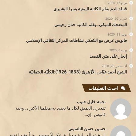
يونيو 15, 2020
قنبلة الدم بقلم الكاتبة اليمنية يسرا البشيري
فبراير 20, 2020
المضحك المبكي…بقلم الكاتبة حنان رحيمي
يوليو 23, 2020
فانوس عرض مع الكعكي نشاطات المركز الثقافي الإسلامي
يونيو 8, 2020
إبحار على متن القصيد
أغسطس 26, 2020
الشيخ أحمد عبّاس الأزْهريّ (1853-1926):الكلّيّة العثمانيّة
احدث التعليقات
نجمة خليل حبيب
تقدبرى العميق لكل ما يجيئ به معلمنا الأكبر د. وجيه
فانوس ,إن...
حسين حسن التلسيني
إن هـذه المـــادة جميلــة شكـــلاً ومضمـــونـاً وفيهـا نفس