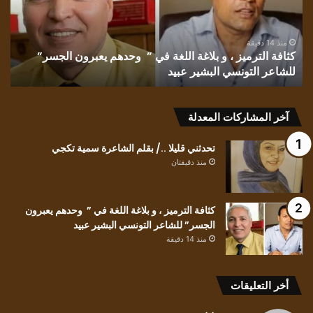
الشايب
سم
غانم
تك
منذ 27 دقيقة
تشمّع الليل/ بقلم الأديبة إقبال الشايب غانم
ت
آخر المشاركات المعدلة
تحدثني قليلا ../ بقلم الشاعرة سمية تكجي
منذ دقيقتان
كثافة الترميز ، و بلاغة اللغة في ” وحدهم يعبرون
الجسر” للشاعر التونسي البشير عبيد
منذ 14 دقيقة
أخر التعليقات