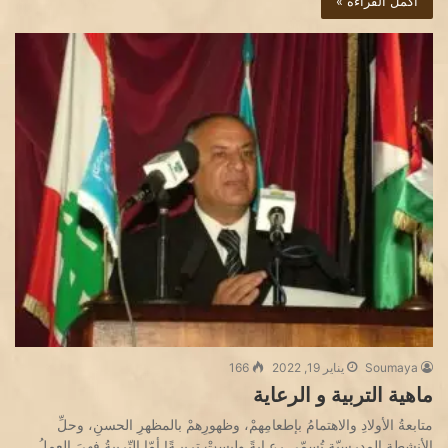
أكمل القراءة »
Soumaya
يناير 19, 2022
166
ماهية التربية و الرعاية
متابعةُ الأولادِ والاهتمامُ بإطعامِهمْ، وظهورِهمْ بالمظهرِ الحسنِ، وحلِّ
الأنشطةِ المدرسيّة تُسمّى رعـايةً وليستْ تربيـةً! أمّا التّربيةُ فهيَ العملُ