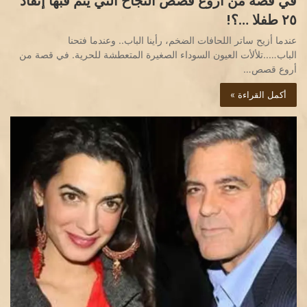
في قصة من أروع قصص النجاح التي يتم فبها إنقاذ
٢٥ طفلا …؟!
عندما أزيح ساتر اللحافات الضخم، رأينا الباب.. وعندما فتحنا
الباب…..تلألأت العيون السوداء الصغيرة المتعطشة للحرية. في قصة من
أروع قصص…
أكمل القراءة »