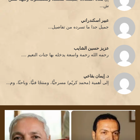
ش...
عبير اسكندراني
جميل جدا ما تسرده من تفاصيل...
عزيز حسين الشايب
رحمه الله رحمة واسعة يدخله بها جنات النعيم ....
د. إيمان بقاعي
إلى أهمية (محمد كريّم) مسرحيًّا، ومنتجًا فنيًّا، وباحثًا، وم...
تشمّع
تحد
الليل/
قليل
بقلم
../
الأديبة
بقل
إقبال
الش