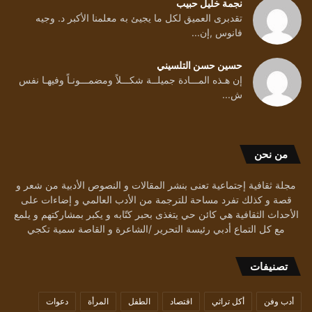
نجمة خليل حبيب
تقدبرى العميق لكل ما يجيئ به معلمنا الأكبر د. وجيه
فانوس ,إن...
حسين حسن التلسيني
إن هـذه المـــادة جميلــة شكـــلاً ومضمـــونـاً وفيهـا نفس
ش...
من نحن
مجلة ثقافية إجتماعية تعنى بنشر المقالات و النصوص الأدبية من شعر و
قصة و كذلك تفرد مساحة للترجمة من الأدب العالمي و إضاءات على
الأحداث الثقافية هي كائن حي يتغذى بحبر كتّابه و يكبر بمشاركتهم و يلمع
مع كل التماع أدبي رئيسة التحرير /الشاعرة و القاصة سمية تكجي
تصنيفات
أدب وفن
أكل تراثي
اقتصاد
الطفل
المرأة
دعوات