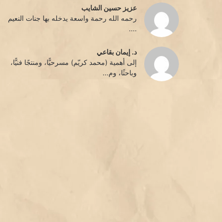
عزيز حسين الشايب
رحمه الله رحمة واسعة يدخله بها جنات النعيم
....
د. إيمان بقاعي
إلى أهمية (محمد كريّم) مسرحيًّا، ومنتجًا فنيًّا،
وباحثًا، وم...