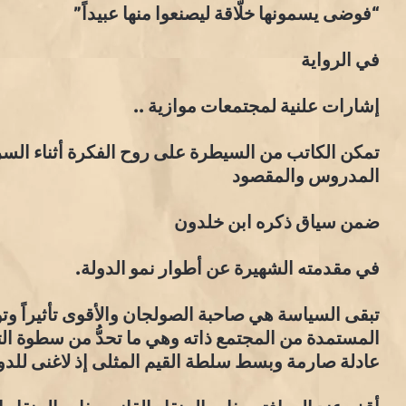
“فوضى يسمونها خلّاقة ليصنعوا منها عبيداً”
في الرواية
إشارات علنية لمجتمعات موازية ..
تمكن الكاتب من السيطرة على روح الفكرة أثناء الس
المدروس والمقصود
ضمن سياق ذكره ابن خلدون
في مقدمته الشهيرة عن أطوار نمو الدولة.
تبقى السياسة هي صاحبة الصولجان والأقوى تأثيراً و
المستمدة من المجتمع ذاته وهي ما تحدُّ من سطوة الت
عادلة صارمة وبسط سلطة القيم المثلى إذ لاغنى للدول