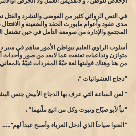
الإخلاص للوطن ، و لاتقديس العمل ولا الحرص أوالالتز
في النص الروائي كثير من الفوضى والتشرد والقتل
مدى عقود وأعوام مايورث الحقد والضغينة و الاقتتال ،
المجتمع والإدارة من صومعة التأمل في حين تشتعل ا
أسلوب الراوي العليم ببواطن الأمور ساهم في سبر 
متوازن وتداعيات تفتقت عما لايعد من صور وأحداث 
من هنا وهناك قولبتها لغة حيّةٌ المفردات غنِيَّةٌ بالمعاني:
“دجاج العشوائيات “،
” لعن الساعة التي عرف بها الدجاج الأبيض جنس البشر 
“تباً لأبو صيّاح ونبوت وكل من اتبع ملّتهما” ،
“العنوا صياحاً الذي أدخل الغرباء وأصبح عبداً لهم”…..