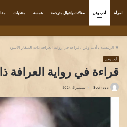
المرأة
أدب وفن
مقالات واقوال مترجمة
همسة
منتديات
مقاب
 تكجي
الرئيسية
/
أدب وفن
/
قراءة في رواية العرافة ذات المنقار الأسود
أدب وفن
قراءة في رواية العرافة ذا
Soumaya
سبتمبر 6, 2024