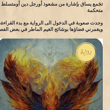
تجَمع يساق بإشارة من مشعوذ أورجل دين أومتسلط أو
متحكمة
وجدت صعوبة في الدخول الى الرواية مع بدء القراءة، إذ
ويغمرني فضاؤها بوشائج الغيم الماطر في بعض الفص