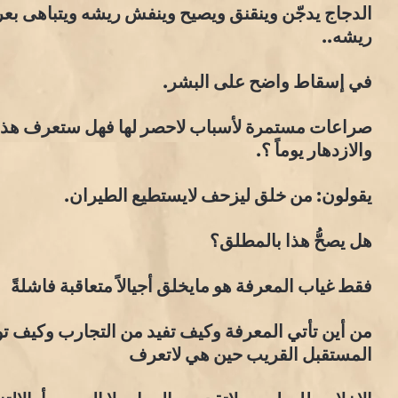
الدجاج يدجّن وينقنق ويصيح وينفش ريشه ويتباهى بعرف
ريشه..
في إسقاط واضح على البشر.
صراعات مستمرة لأسباب لاحصر لها فهل ستعرف هذه ا
والازدهار يوماً ؟.
يقولون: من خلق ليزحف لايستطيع الطيران.
هل يصحُّ هذا بالمطلق؟
فقط غياب المعرفة هو مايخلق أجيالاً متعاقبة فاشلةً
من أين تأتي المعرفة وكيف تفيد من التجارب وكيف ت
المستقبل القريب حين هي لاتعرف