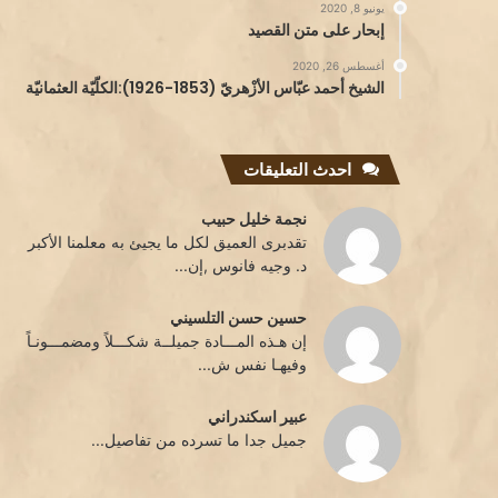
يونيو 8, 2020
إبحار على متن القصيد
أغسطس 26, 2020
الشيخ أحمد عبّاس الأزْهريّ (1853-1926):الكلّيّة العثمانيّة
احدث التعليقات
نجمة خليل حبيب
تقدبرى العميق لكل ما يجيئ به معلمنا الأكبر
د. وجيه فانوس ,إن...
حسين حسن التلسيني
إن هـذه المـــادة جميلــة شكـــلاً ومضمـــونـاً
وفيهـا نفس ش...
عبير اسكندراني
جميل جدا ما تسرده من تفاصيل...