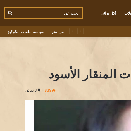
بحث
لات
أكل تراثي
من نحن
سياسة ملفات الكوكيز
عن
ت المنقار الأسود
839
3 دقائق