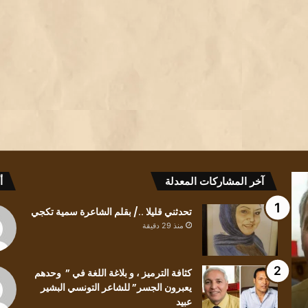
تشمّع
تحدثني
آخر المشاركات المعدلة
أ
الليل/
قليلا
بقلم
../
تحدثني قليلا ../ بقلم الشاعرة سمية تكجي
الأديبة
بقلم
منذ 29 دقيقة
إقبال
الشاعرة
الشايب
سمية
غانم
تكجي
كثافة الترميز ، و بلاغة اللغة في ” وحدهم
يعبرون الجسر” للشاعر التونسي البشير
منذ 55 دقيقة
منذ 29 دقيقة
عبيد
تشمّع الليل/ بقلم الأديبة إقبال الشايب غانم
تحدثني 