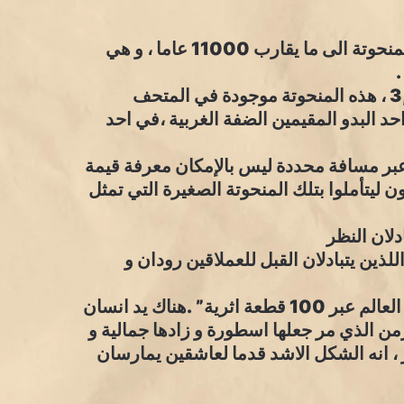
هو اسم اول تجسيد فني لممارسة الحب ، تعود هذه المنحوتة الى ما يقارب 11000 عاما ، و هي
.
هي حجر غريب، طول 10,8cm /عرض6,2 / عمق 3,8 ، هذه المنحوتة موجودة في المتحف
في لندن و قد تم اكتشافها عام 1933 عبر احد البدو المقيمين الضفة الغربية ،في احد
ه عبر مسافة محددة ليس بالإمكان معرفة قيمة
 ليتأملوا بتلك المنحوتة الصغيرة التي تمثل
دلان النظر
اللذين يتبادلان القبل للعملاقين رودان و
و بحسب ما قال NELL McGregor في كتاب ” تاريخ العالم عبر 100 قطعة اثرية” .هناك يد انسان
ن الذي مر جعلها اسطورة و زادها جمالية و
، انه الشكل الاشد قدما لعاشقين يمارسان