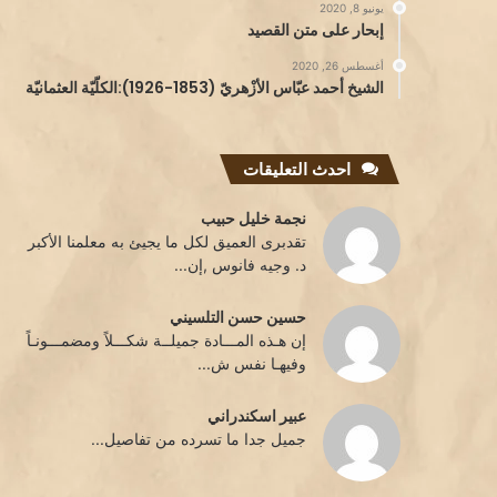
يونيو 8, 2020
إبحار على متن القصيد
أغسطس 26, 2020
الشيخ أحمد عبّاس الأزْهريّ (1853-1926):الكلّيّة العثمانيّة
احدث التعليقات
نجمة خليل حبيب
تقدبرى العميق لكل ما يجيئ به معلمنا الأكبر
د. وجيه فانوس ,إن...
حسين حسن التلسيني
إن هـذه المـــادة جميلــة شكـــلاً ومضمـــونـاً
وفيهـا نفس ش...
عبير اسكندراني
جميل جدا ما تسرده من تفاصيل...