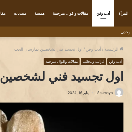
المرأة
أدب وفن
مقالات واقوال مترجمة
همسة
منتديات
مقاب
 ” وحدهم يعبرون الجسر” للشاعر التونسي البشير عبيد
الرئيسية
/
أدب وفن
/
اول تجسيد فني لشخصين يمارسان الحب
أدب وفن
غرائب وعجائب
مقالات واقوال مترجمة
اول تجسيد فني لشخصين 
Soumaya
يناير 16, 2024