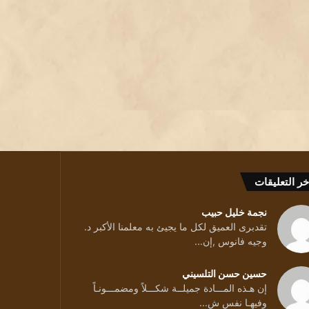
خر التعليقات
نجمة خليل حبيب
تقدبرى العميق لكل ما يجيئ به معلمنا الأكبر د.
وجيه فانوس ,إن...
حسين حسن التلسيني
إن هـذه المـــادة جميلــة شكـــلاً ومضمـــونـاً
وفيهـا نفس ش...
قليلا ../ بقلم الشاعرة سمية تكجي