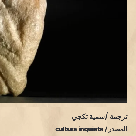
ترجمة /سمية تكجي
المصدر / cultura inquieta