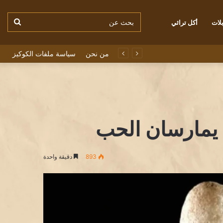
بحث
لات
أكل تراثي
من نحن
سياسة ملفات الكوكيز
عن
يمارسان الحب
893
دقيقة واحدة