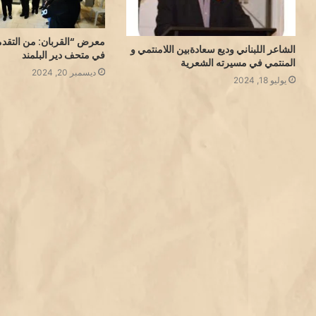
معرض “القربان: من التقدمة
الشاعر اللبناني وديع سعادةبين اللامنتمي و
في متحف دير البلمند
المنتمي في مسيرته الشعرية
ديسمبر 20, 2024
يوليو 18, 2024