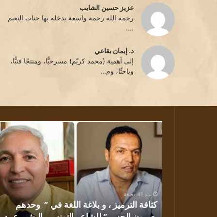
عزيز حسين الشايب
رحمه الله رحمة واسعة يدخله بها جنات النعيم
....
د. إيمان بقاعي
إلى أهمية (محمد كريّم) مسرحيًّا، ومنتجًا فنيًّا،
وباحثًا، وم...
كثافة
الترميز
،
و
بلاغة
اللغة
في
منذ 41 دقيقة
” وحدهم
كثافة الترميز ، و بلاغة اللغة في ” وحدهم
يعبرون
ية تكجي
يعبرون الجسر” للشاعر التونسي البشير عبيد