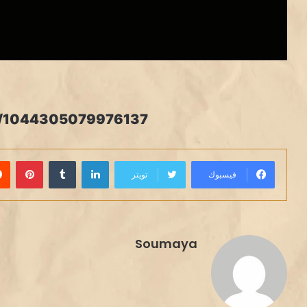
s/1044305079976137
لينكدإن
بينت
فيسبوك
تويتر
Soumaya