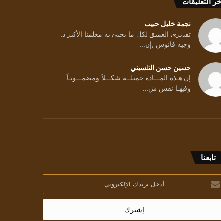
خر التعليقات
ة
نجمة خليل حبيب
تقدبرى العميق لكل ما يجيئ به معلمنا الأكبر د.
وجيه فانوس ,إن...
حسين حسن التلسيني
إن هـذه المـــادة جميلــة شكـــلاً ومضمـــونـاً
جي:الرواية تسامح أكثر من القصة
وفيهـا نفس ش...
تابعنا
خل
يدك
إلكتروني