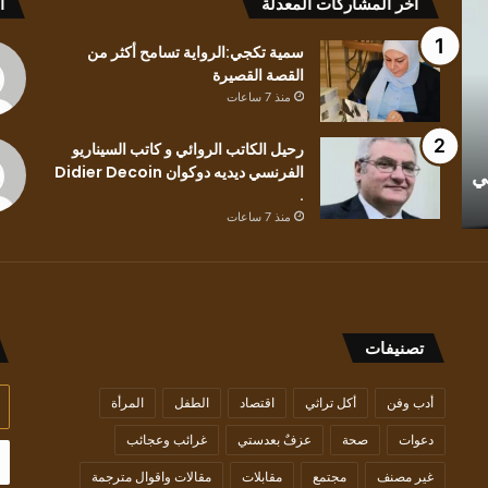
آخر المشاركات المعدلة
أ
في
تكجي:الرواي
رواية
تسامح
سمية تكجي:الرواية تسامح أكثر من
رسائل
أكثر
القصة القصيرة
بلون
من
منذ 7 ساعات
وطن..
القصة
للكاتب
القصيرة
رحيل الكاتب الروائي و كاتب السيناريو
منذ 7 ساعات
منذ 7 ساعات
الفلسطيني
الفرنسي ديديه دوكوان Didier Decoin
ي
قراءة في رواية رسائل بلون وطن.. للكاتب
سمية تك
محمد
.
الفلسطيني محمد حسين..
القصيرة
حسين..
منذ 7 ساعات
تصنيفات
أد
أدب وفن
أكل تراثي
اقتصاد
الطفل
المرأة
بر
دعوات
صحة
عزفٌ بعدستي
غرائب وعجائب
ال
غير مصنف
مجتمع
مقابلات
مقالات واقوال مترجمة