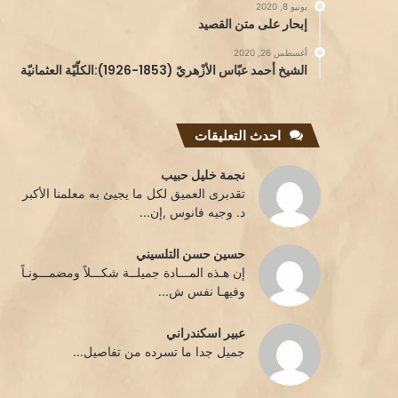
يونيو 8, 2020
إبحار على متن القصيد
أغسطس 26, 2020
الشيخ أحمد عبّاس الأزْهريّ (1853-1926):الكلّيّة العثمانيّة
احدث التعليقات
نجمة خليل حبيب
تقدبرى العميق لكل ما يجيئ به معلمنا الأكبر
د. وجيه فانوس ,إن...
حسين حسن التلسيني
إن هـذه المـــادة جميلــة شكـــلاً ومضمـــونـاً
وفيهـا نفس ش...
عبير اسكندراني
جميل جدا ما تسرده من تفاصيل...