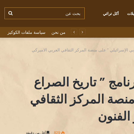
بحث
لات
أكل تراثي
من نحن
سياسة ملفات الكوكيز
عن
ربي الإسرائيلي ” على منصة المركز الثقافي العربي الاميركي
نامج ” تاريخ الصراع
منصة المركز الثقافي
 الفنون
829
أقل من دقيقة