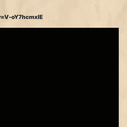
v=V-oY7hcmxlE