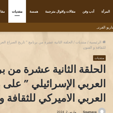
المرأة
أدب وفن
مقالات واقوال مترجمة
همسة
منتديات
مقاب
رنسي ديديه دوكوان Didier Decoin .
الرئيسية
/
منتديات
/
الحلقة الثانية عشرة من برنامج ” تاريخ الصراع الع
للثقافة و الفنون
منتديات
الحلقة الثانية عشرة من بر
العربي الإسرائيلي ” على 
العربي الاميركي للثقافة و
Soumaya
مارس 2, 2024