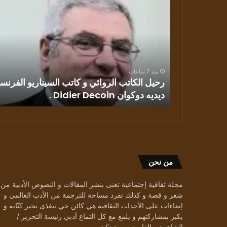
الكاتب
الروائي
و
كاتب
السيناريو
الفرنسي
منذ 7 ساعات
ديديه
ن القصة
رحيل الكاتب الروائي و كاتب السيناريو الفرنس
دوكوان
ديديه دوكوان Didier Decoin .
Didier
Decoin
.
من نحن
مجلة ثقافية إجتماعية تعنى بنشر المقالات و النصوص الأدبية من
شعر و قصة و كذلك تفرد مساحة للترجمة من الأدب العالمي و
إضاءات على الأحداث الثقافية هي كائن حي يتغذى بحبر كتّابه و
يكبر بمشاركتهم و يلمع مع كل التماع أدبي رئيسة التحرير /
الشاعرة و القاصة سمية تكجي