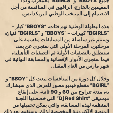
جميع”BBOYS” و “BGIRLS” بالمغرب وكذا
المقيمين بالخارج، الراغبين في المنافسة من أجل
الانضمام إلى المنتخب الوطني للبريكدانس.
هذه البطولة الوطنية تهم فئات، “BBOYS” كبار –
“BGIRLS” كبيرات – “BBOYS” و “BGIRLS” فتيان،
وستتم عبر سلسلة من المسابقات مقسمة على
مرحلتين، المرحلة الأولى التي ستجرى عن بعد،
ستنطلق بالتصفيات الأولية ثم التصفيات التأهيلية،
فيما ستجرى الأدوار الإقصائية والمسابقة النهائية في
شهر مارس من العام المقبل.
وخلال كل دورة من المنافسات يبعث كل “BBOY” و
“BGIRL” مقطع فيديو مصور للعرض الذي سيشارك
به، مدته تتراوح بين 60 و 90 ثانية، على إيقاع
موسيقى “Dj Red Shirt” التي خصصتها اللجنة
المنظمة لهذه المسابقة، والتي يمكن تحميلها من
المنصة الإلكترونية المخصصة لذلك، وستقوم بعد ذلك