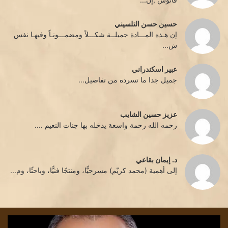
حسين حسن التلسيني
إن هـذه المـــادة جميلــة شكـــلاً ومضمـــونـاً وفيهـا نفس
ش...
عبير اسكندراني
جميل جدا ما تسرده من تفاصيل...
عزيز حسين الشايب
رحمه الله رحمة واسعة يدخله بها جنات النعيم ....
د. إيمان بقاعي
إلى أهمية (محمد كريّم) مسرحيًّا، ومنتجًا فنيًّا، وباحثًا، وم...
صديقةُ
كي