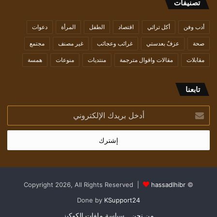
تصنيفات
أدب وفن
أكل تراثي
اقتصاد
الطفل
المرأة
دعوات
صحة
عزفٌ بعدستي
غرائب وعجائب
غير مصنف
مجتمع
مقابلات
مقالات واقوال مترجمة
منتديات
منوعات
همسة
تابعنا
أدخل
بريدك
الإلكتروني
hassadlhibr
© Copyright 2026, All Rights Reserved |
Done by
KSupport24
من نحن
سياسة ملفات الكوكيز