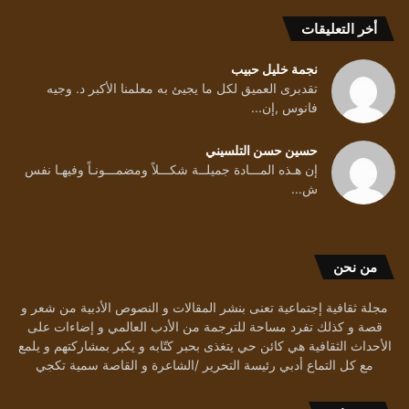
أخر التعليقات
نجمة خليل حبيب
تقدبرى العميق لكل ما يجيئ به معلمنا الأكبر د. وجيه
فانوس ,إن...
حسين حسن التلسيني
إن هـذه المـــادة جميلــة شكـــلاً ومضمـــونـاً وفيهـا نفس
ش...
من نحن
مجلة ثقافية إجتماعية تعنى بنشر المقالات و النصوص الأدبية من شعر و
قصة و كذلك تفرد مساحة للترجمة من الأدب العالمي و إضاءات على
الأحداث الثقافية هي كائن حي يتغذى بحبر كتّابه و يكبر بمشاركتهم و يلمع
مع كل التماع أدبي رئيسة التحرير /الشاعرة و القاصة سمية تكجي