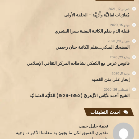
فبراير 12, 2021
مُقارَبات ثَقافِيَّة وأَدَبِيَّة – الحلقة الأولى
يونيو 15, 2020
قنبلة الدم بقلم الكاتبة اليمنية يسرا البشيري
فبراير 20, 2020
المضحك المبكي…بقلم الكاتبة حنان رحيمي
يوليو 23, 2020
فانوس عرض مع الكعكي نشاطات المركز الثقافي الإسلامي
يونيو 8, 2020
إبحار على متن القصيد
أغسطس 26, 2020
الشيخ أحمد عبّاس الأزْهريّ (1853-1926):الكلّيّة العثمانيّة
احدث التعليقات
نجمة خليل حبيب
تقدبرى العميق لكل ما يجيئ به معلمنا الأكبر د. وجيه
فانوس ,إن...