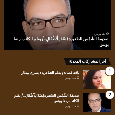
الشَّمْسِ
للعا
الصَّغيرةقِصَّةٌ
أن
لِلْأَطْفَالِ../
يلت
بقلم
للظ
الكاتب
بقل
رضا
الش
يونس
ندى
منذ يومين
صديقةُ الشَّمْسِ الصَّغيرةقِصَّةٌ لِلْأَطْفَالِ../ بقلم الكاتب رضا
الح
يونس
ك
آخر المشاركات المعدلة
باقة قصائد/ بقلم الشاعرة د يسرى بيطار
منذ يومين
صديقةُ الشَّمْسِ الصَّغيرةقِصَّةٌ لِلْأَطْفَالِ../ بقلم
الكاتب رضا يونس
منذ يومين