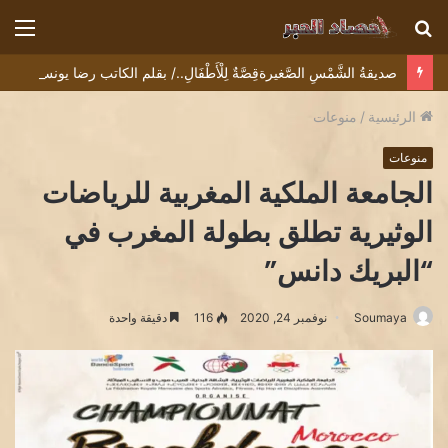
بحث
الق
عن
صديقةُ الشَّمْسِ الصَّغيرةقِصَّةٌ لِلْأَطْفَالِ../ بقلم الكاتب رضا يونس
الرئيسية
/
منوعات
منوعات
الجامعة الملكية المغربية للرياضات
الوثيرية تطلق بطولة المغرب في
“البريك دانس”
Soumaya
نوفمبر 24, 2020
116
دقيقة واحدة