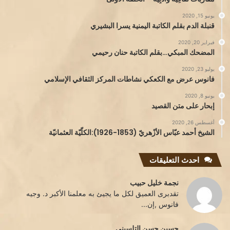
يونيو 15, 2020
قنبلة الدم بقلم الكاتبة اليمنية يسرا البشيري
فبراير 20, 2020
المضحك المبكي…بقلم الكاتبة حنان رحيمي
يوليو 23, 2020
فانوس عرض مع الكعكي نشاطات المركز الثقافي الإسلامي
يونيو 8, 2020
إبحار على متن القصيد
أغسطس 26, 2020
الشيخ أحمد عبّاس الأزْهريّ (1853-1926):الكلّيّة العثمانيّة
احدث التعليقات
نجمة خليل حبيب
تقدبرى العميق لكل ما يجيئ به معلمنا الأكبر د. وجيه
فانوس ,إن...
حسين حسن التلسيني