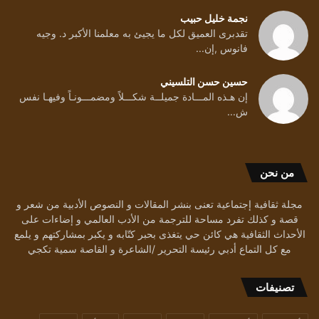
نجمة خليل حبيب
تقدبرى العميق لكل ما يجيئ به معلمنا الأكبر د. وجيه
فانوس ,إن...
حسين حسن التلسيني
إن هـذه المـــادة جميلــة شكـــلاً ومضمـــونـاً وفيهـا نفس
ش...
من نحن
مجلة ثقافية إجتماعية تعنى بنشر المقالات و النصوص الأدبية من شعر و
قصة و كذلك تفرد مساحة للترجمة من الأدب العالمي و إضاءات على
الأحداث الثقافية هي كائن حي يتغذى بحبر كتّابه و يكبر بمشاركتهم و يلمع
مع كل التماع أدبي رئيسة التحرير /الشاعرة و القاصة سمية تكجي
تصنيفات