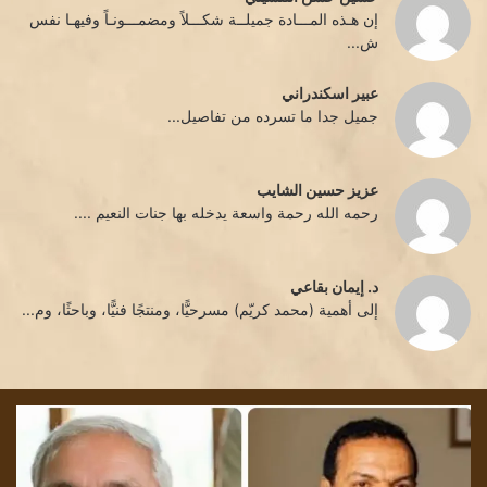
إن هـذه المـــادة جميلــة شكـــلاً ومضمـــونـاً وفيهـا نفس
ش...
عبير اسكندراني
جميل جدا ما تسرده من تفاصيل...
عزيز حسين الشايب
رحمه الله رحمة واسعة يدخله بها جنات النعيم ....
د. إيمان بقاعي
إلى أهمية (محمد كريّم) مسرحيًّا، ومنتجًا فنيًّا، وباحثًا، وم...
كثافة
تشم
الترميز
الل
،
بقل
و
الأد