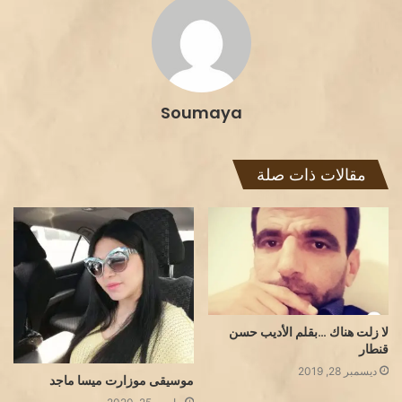
Soumaya
مقالات ذات صلة
لا زلت هناك …بقلم الأديب حسن
قنطار
ديسمبر 28, 2019
موسيقى موزارت ميسا ماجد