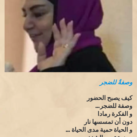
وصفةٌ للضجر
كيف يصبح الحضور
وصفة للضجر…
و الفكرة رمادا
دون أن تمسسها نار
و الحياة حمية مدى الحياة …