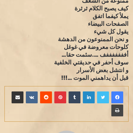
ممنوعة من الشغف
كيف يصبح الكلام ثرثرة
يملأ كيفما اتفق
الصفحات البيضاء
يقول كل شيء
و نحن الممنوعون من الدهشة
كلوحات معروضة في غوغل
أفففففففف ….سئمت حقا…
سوف أحفر في حديقتي الخلفية
و انتشل بعض الأسرار
قبل أن يداهمني الموت …!!!
لينكدإن
بينتيريست
مشاركة عبر البريد
طباعة