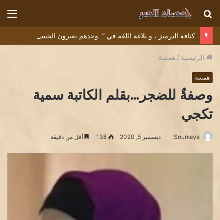
بحث
الق
عن
كثافة الترميز ، و بلاغة اللغة في ” وحدهم يعبرون الجسر” للشاعر التونسي البشير عبيد
الرئيسية
/
همسة
همسة
وصفةٌ للضجر…بقلم الكاتبة سمية
تكجي
Soumaya
ديسمبر 5, 2020
138
أقل من دقيقة