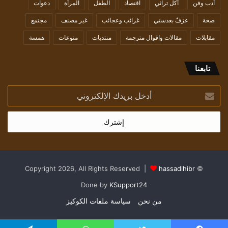
أدب وفن
أكل تراثي
اقتصاد
الطفل
المرأة
دعوات
صحة
عزفٌ بعدستي
غرائب وعجائب
غير مصنف
مجتمع
مقابلات
مقالات واقوال مترجمة
منتديات
منوعات
همسة
تابعنا
أدخل
بريدك
الإلكتروني
hassadlhibr
© Copyright 2026, All Rights Reserved |
Done by
KSupport24
من نحن
سياسة ملفات الكوكيز