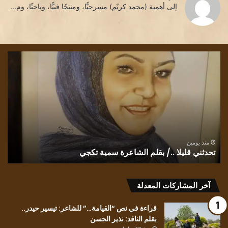
إلى أهمية (محمد كريّم) مسرحيًّا، ومنتجًا فنيًّا، وباحثًا، وم...
تحدثني
كثا
قليلا
الت
،
../
بقلم
و
الشاعرة
بلا
سمية
الل
تكجي
في
” و
ك
يعب
منذ يومين
تحدثني قليلا ../ بقلم الشاعرة سمية تكجي
ل
الج
للش
الت
آخر المشاركات المعدلة
الب
عبي
قراءة في نص “القيامة…” للشاعر: تيسير حيدر..
بقلم الناقد: نذير الحسن