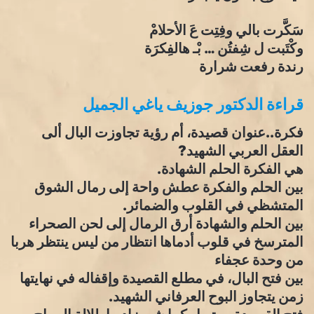
سَكَّرت بالي وفِتِت عَ الأحلامْ
وكْتَبت ل شِفتُن … بْـ هالفِكرَة
رندة رفعت شرارة
قراءة الدكتور جوزيف ياغي الجميل
فكرة..عنوان قصيدة، أم رؤية تجاوزت البال ألى
العقل العربي الشهيد?
هي الفكرة الحلم الشهادة.
بين الحلم والفكرة عطش واحة إلى رمال الشوق
المتشظي في القلوب والضمائر.
بين الحلم والشهادة أرق الرمال إلى لحن الصحراء
المترسخ في قلوب أدماها انتظار من ليس ينتظر هربا
من وحدة عجفاء
بين فتح البال، في مطلع القصيدة وإقفاله في نهايتها
زمن يتجاوز البوح العرفاني الشهيد.