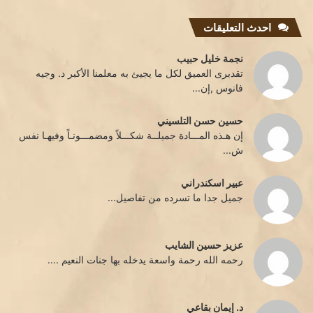
احدث التعليقات
نجمة خليل حبيب
تقدبرى العميق لكل ما يجيئ به معلمنا الأكبر د. وجيه
فانوس ,إن...
حسين حسن التلسيني
إن هـذه المـــادة جميلــة شكـــلاً ومضمـــونـاً وفيهـا نفس
ش...
عبير اسكندراني
جميل جدا ما تسرده من تفاصيل...
عزيز حسين الشايب
رحمه الله رحمة واسعة يدخله بها جنات النعيم ....
د. إيمان بقاعي