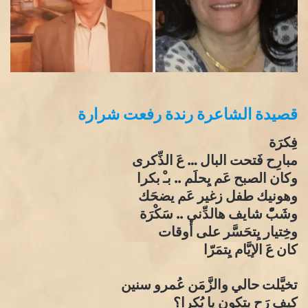
قصيدة الشاعرة رندة رفعت شرارة
فِكرَة
مبارِح فَتحت البال … عَ الذِّكرى
وكان الصبح عَم يِحلَم .. بـْ بكرا
وهونيك طفل زغير عَم يضحَك
وشَبّْ شايف هالدِّني .. سَكْرَة
وخِتيار يِتحَسَّر على أوقات
كان عَ الإيَّام يِتمَرّا
تخيَّلت حالي والزَّمَن عُمرو سنين
كيف رَح بتكون يا بُكرا؟