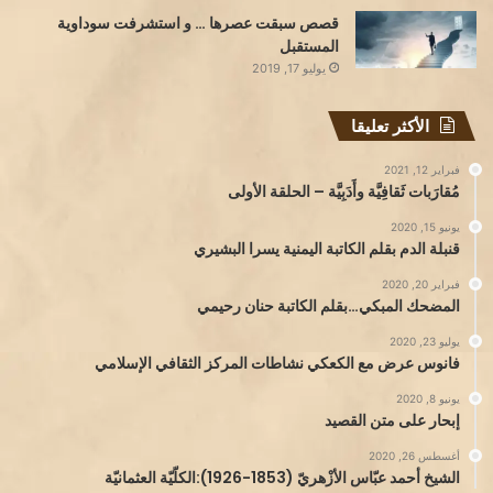
قصص سبقت عصرها … و استشرفت سوداوية
المستقبل
يوليو 17, 2019
الأكثر تعليقا
فبراير 12, 2021
مُقارَبات ثَقافِيَّة وأَدَبِيَّة – الحلقة الأولى
يونيو 15, 2020
قنبلة الدم بقلم الكاتبة اليمنية يسرا البشيري
فبراير 20, 2020
المضحك المبكي…بقلم الكاتبة حنان رحيمي
يوليو 23, 2020
فانوس عرض مع الكعكي نشاطات المركز الثقافي الإسلامي
يونيو 8, 2020
إبحار على متن القصيد
أغسطس 26, 2020
الشيخ أحمد عبّاس الأزْهريّ (1853-1926):الكلّيّة العثمانيّة