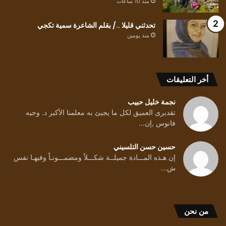
منذ 10 ساعات
تحدثني قليلا ../ بقلم الشاعرة سمية تكجي
منذ يومين
أخر التعليقات
نجمة خليل حبيب
تقدبرى العميق لكل ما يجيئ به معلمنا الأكبر د. وجيه
فانوس ,إن...
حسين حسن التلسيني
إن هـذه المـــادة جميلــة شكـــلاً ومضمـــونـاً وفيهـا نفس
ش...
من نحن