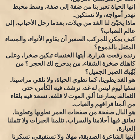
إنها الحياة تعبر بنا من ضفة إلى ضفة، وسط محيط
تهدر أمواجه، ولا تستكين.
ماذا يخبّئ لنا الغد من ويلات، بعدما رحل الأحباب، إلى
عالم الضباب؟
كيف يمكن للمركب الصغير أن يقاوم الأنواء، والمساء
المثقل بالدموع؟
رنده رفعت شرارة، أيتها الخنساء تبكين صخرا، وعلى
كاهلك صخرة الشقاء، من يدحرج لك الحجر ؟ من
يٗهٗبك الصبر الجميل؟
هو الغد يطوينا، كما نطوي الحياة، ولا نلقي مراسينا.
سقيا ليوم ليس له غد، نرشف فيه الكأس، حتى
الثمالة. يصارعنا ألق الموت لا قلقه. نسعد فيه بلقاء
من آلمنا فراقهم والغياب.
هو البال صفحة من صفحات العمر نطويها وتطوينا.
نعانق فيها أحلامنا والسراب، تثلمنا العبرات ولا تثملنا
العبارة.
أيتها الشاعرة الصديقة، مهلا، ولا تستفيقي، تسكرنا