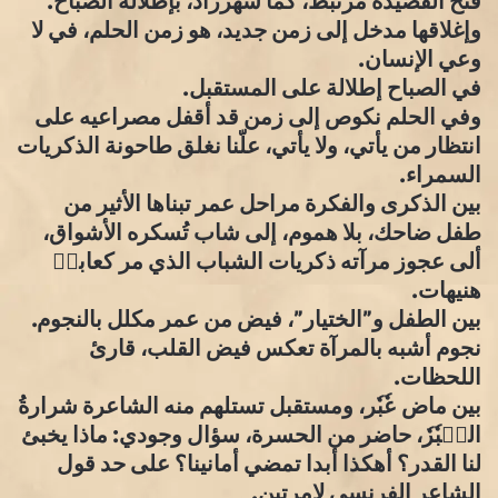
فتح القصيدة مرتبط، كما شهرزاد، بإطلالة الصباح.
وإغلاقها مدخل إلى زمن جديد، هو زمن الحلم، في لا
وعي الإنسان.
في الصباح إطلالة على المستقبل.
وفي الحلم نكوص إلى زمن قد أقفل مصراعيه على
انتظار من يأتي، ولا يأتي، علّنا نغلق طاحونة الذكريات
السمراء.
بين الذكرى والفكرة مراحل عمر تبناها الأثير من
طفل ضاحك، بلا هموم، إلى شاب تُسكره الأشواق،
ألى عجوز مرآته ذكريات الشباب الذي مر كعابرٖ
هنيهات.
بين الطفل و”الختيار”، فيض من عمر مكلل بالنجوم.
نجوم أشبه بالمرآة تعكس فيض القلب، قارئ
اللحظات.
بين ماض عٗبٗر، ومستقبل تستلهم منه الشاعرة شرارةُ
العٖبٗرٗ، حاضر من الحسرة، سؤال وجودي: ماذا يخبئ
لنا القدر؟ أهكذا أبدا تمضي أمانينا؟ على حد قول
الشاعر الفرنسي لامرتين.