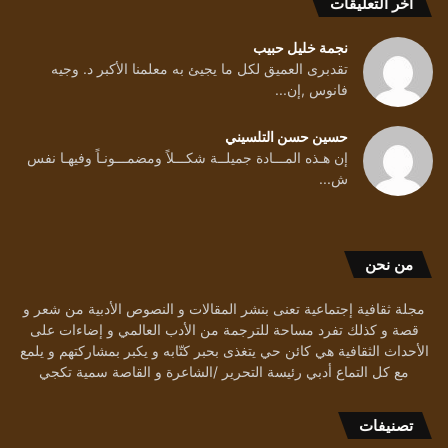
أخر التعليقات
نجمة خليل حبيب
تقدبرى العميق لكل ما يجيئ به معلمنا الأكبر د. وجيه
فانوس ,إن...
حسين حسن التلسيني
إن هـذه المـــادة جميلــة شكـــلاً ومضمـــونـاً وفيهـا نفس
ش...
من نحن
مجلة ثقافية إجتماعية تعنى بنشر المقالات و النصوص الأدبية من شعر و
قصة و كذلك تفرد مساحة للترجمة من الأدب العالمي و إضاءات على
الأحداث الثقافية هي كائن حي يتغذى بحبر كتّابه و يكبر بمشاركتهم و يلمع
مع كل التماع أدبي رئيسة التحرير /الشاعرة و القاصة سمية تكجي
تصنيفات