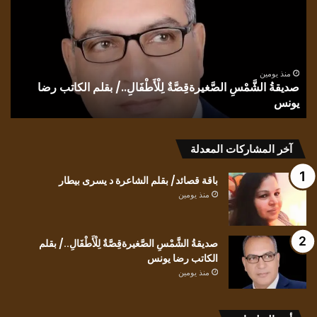
يلتفتَ
الش
للظلِ/
د
بقلم
يس
الشاعرة
بيط
ندى
الحاج
منذ يومين
كيف للعابرِ أن يلتفتَ للظلِ/ بقلم الشاعرة ندى الحاج
ب
آخر المشاركات المعدلة
باقة قصائد/ بقلم الشاعرة د يسرى بيطار
منذ يومين
صديقةُ الشَّمْسِ الصَّغيرةقِصَّةٌ لِلْأَطْفَالِ../ بقلم
الكاتب رضا يونس
منذ يومين