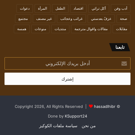
أدب وفن
أكل تراثي
اقتصاد
الطفل
المرأة
دعوات
صحة
عزفٌ بعدستي
غرائب وعجائب
غير مصنف
مجتمع
مقابلات
مقالات واقوال مترجمة
منتديات
منوعات
همسة
تابعنا
أدخل
بريدك
الإلكتروني
hassadlhibr
© Copyright 2026, All Rights Reserved |
Done by
KSupport24
من نحن
سياسة ملفات الكوكيز