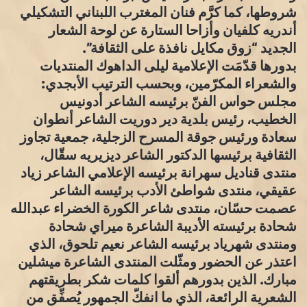
شروطها، كما كرَّم فنان المغترب اللبناني التشكيلي
أندريه كلفيان وأزاحا الستارة عن لوحة الشعار
الجديد “زوق مكايل نافذة على الثقافة”.
بدورها قدّمَت الإعلامية ليلى الداهوك المنتديات
والشعراء المكرّمين، وبحسب الترتيب الأبجدي:
مجلس حواس الفنّ برئيسه الشاعر أدونيس
الخطيب، رئيس بلدية دير دوريت الشاعر أنطوان
سعادة ورئيس جوقة المسرح الزجلية، جمعية تجاوز
الثقافية برئيسها الدكتور الشاعر ديزيريه سقّال،
منتدى قناديل سهرانة برئيسه الإعلامي الشاعر زياد
عقيقي، منتدى شواطئ الأدب برئيسه الشاعر
عصمت حسّان، منتدى شاعر الكورة الخضراء عبدالله
شحادة برئيسته الأديبة الشاعرة ميراي شحادة
ومنتدى شهرياد برئيسه الشاعر نعيم تلحوق، الذي
اعتذر عن الحضور ومثّلت المنتدى الشاعرة ميشلين
مبارك. الذين بدورهم ألقوا كلمات شكر بطريقتهم
الشعرية الرائعة، الذي ما انفكّ الجمهور يُصفِّق من