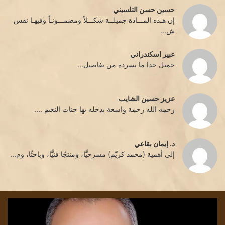
حسين حسن التلسيني
إن هـذه المـــادة جميلــة شكـــلاً ومضمـــونـاً وفيهـا نفس
ش...
عبير اسكندراني
جميل جدا ما تسرده من تفاصيل...
عزيز حسين الشايب
رحمه الله رحمة واسعة يدخله بها جنات النعيم ....
د. إيمان بقاعي
إلى أهمية (محمد كريّم) مسرحيًّا، ومنتجًا فنيًّا، وباحثًا، وم...
كيف
باق
للعابرِ
قصا
أن
بقل