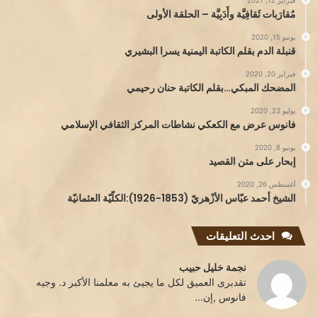
مُقارَبات ثَقافِيَّة وأَدَبِيَّة – الحلقة الأولى
يونيو 15, 2020
قنبلة الدم بقلم الكاتبة اليمنية يسرا البشيري
فبراير 20, 2020
المضحك المبكي…بقلم الكاتبة حنان رحيمي
يوليو 23, 2020
فانوس عرض مع الكعكي نشاطات المركز الثقافي الإسلامي
يونيو 8, 2020
إبحار على متن القصيد
أغسطس 26, 2020
الشيخ أحمد عبّاس الأزْهريّ (1853-1926):الكلّيّة العثمانيّة
احدث التعليقات
نجمة خليل حبيب
تقدبرى العميق لكل ما يجيئ به معلمنا الأكبر د. وجيه
فانوس ,إن...