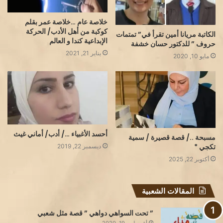
خلاصة عام …خلاصة عمر بقلم
كوكبة من أهل الأدب/ الحركة
الكاتبة مريانا أمين تقرأ في” تمتمات
الإبداعية كندا و العالم
حروف ” للدكتور حسان خشفة
يناير 21, 2021
مايو 10, 2020
أحسد الأغبياء …/ أدب/ أماني غيث
مسبحة ../ قصة قصيرة / سمية
تكجي *
ديسمبر 22, 2019
أكتوبر 22, 2025
المقالات الشعبية
” تحت السواهي دواهي ” قصة مثل شعبي
أغسطس 19, 2020