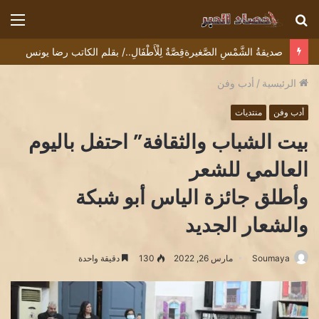
بحث
الق
عن
صديقةُ الشَّمْسِ الصَّغيرةقِصَّةٌ لِلْأَطْفَالِ../ بقلم الكاتب رضا يونس
الرئيسية
/
أدب وفن
أدب وفن
منتديات
بيت الشباب والثقافة” احتفل باليوم
العالمي للشعر
وأطلق جائزة الياس أبو شبكة
والشعار الجديد
Soumaya
مارس 26, 2022
130
دقيقة واحدة