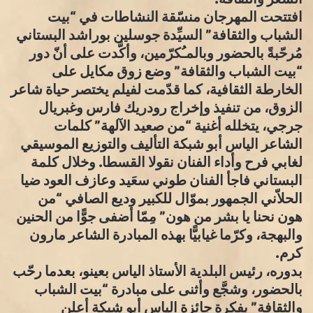
افتتحت المهرجان منسّقة النشاطات في “بيت
الشباب والثقافة” السيِّدة جوسلين بوراشد البستاني
مُرحّبةً بالحضور وبالمـُكرّمين، وأكَّدت على أنّ دور
“بيت الشباب والثقافة” وضع زوق مكايل على
الخارطة الثقافية، كما قدّمت لفيلم يختصر حياة شاعر
الزوق، من تنفيذ وإخراج رودريك فارس وغبريال
جرجي، يتخلله أغنية “من صعيد الآلهة” كلمات
الشاعر الياس أبو شبكة التأليف والتوزيع الموسيقي
لغابي فرح وأداء الفنان نقولا القسطا. وخلال كلمة
البستاني فاجأ الفنان طوني سعَيد وعازف العود ضيا
الحلاّني الجمهور بموّال للكبير وديع الصافي “من
هون نحنا يا بشر من هون” مِمّا أضفى جوًّا من الحنين
والبهجة، وكرّما غيابيًّا بهذه المبادرة الشاعر مارون
كرم.
بدوره، رئيس البلدية الأستاذ الياس بعينو، بعدما رحّب
بالحضور، وشجَّع وأثنى على مبادرة “بيت الشباب
والثقافة” بفكرة جائزة الياس أبو شبكة أعلن