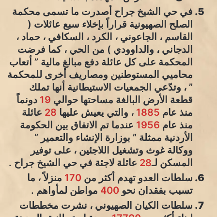
في حي الشيخ جراح أصدرت ما تسمى محكمة
الصلح الصهيونية قراراً بإخلاء سبع عائلات (
القاسم ، الجاعوني ، الكرد ، السكافي ، حماد ،
الدجاني ، والداوودي ) من الحي ، كما فرضت
المحكمة على كل عائلة دفع مبالغ مالية ” أتعاب
محاميي المستوطنين ومصاريف أخرى للمحكمة
” ، وتدّعي الجمعيات الاستيطانية أنها تملك
قطعة الأرض البالغة مساحتها حوالي
19
دونماً
منذ عام
1885
، والتي يعيش عليها
28
عائلة
منذ عام
1956
عندما تم الاتفاق بين الحكومة
الأردنية ممثلة ” بوزارة الإنشاء والتعمير ”
ووكالة غوث وتشغيل اللاجئين ، على توفير
المسكن لـ
28
عائلة لاجئة في حي الشيخ جراح .
سلطات العدو تهدم أكثر من
170
منزلاً ، ما
تسبب بفقدان نحو
400
مواطن لمأواهم .
سلطات الكيان الصهيوني ، نشرت مخططات