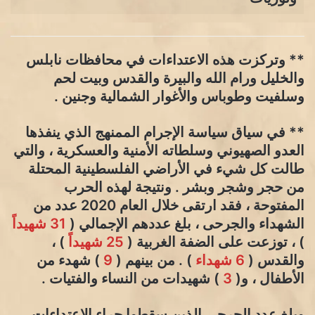
** وتركزت هذه الاعتداءات في محافظات نابلس
والخليل ورام الله والبيرة والقدس وبيت لحم
وسلفيت وطوباس والأغوار الشمالية وجنين .
** في سياق سياسة الإجرام الممنهج الذي ينفذها
العدو الصهيوني وسلطاته الأمنية والعسكرية ، والتي
طالت كل شيء في الأراضي الفلسطينية المحتلة
من حجر وشجر وبشر . ونتيجة لهذه الحرب
المفتوحة ، فقد ارتقى خلال العام 2020 عدد من
الشهداء والجرحى ، بلغ عددهم الإجمالي (
31 شهيداً
) ، توزعت على الضفة الغربية (
25 شهيداً
) ،
والقدس (
6 شهداء
) . من بينهم (
9
) شهدء من
الأطفال ، و(
3
) شهيدات من النساء والفتيات .
وبلغ عدد الجرحى الذين سقطوا جراء الاعتداءات