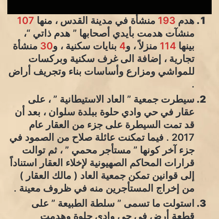
هدم
193
منشأة في مدينة القدس ، منها
107
منشآت هدمت بأيدي أصحابها ” هدم ذاتي “،
بينها
114
منزلاً ، و
4
بنايات سكنية ، و
30
منشأة
تجارية ، إضافة الى غرف سكنية وبركسات
للمواشي ومزارع وأساسات بناء وتجريف أراض
.
سيطرت جمعية ” العاد الاستيطانية ” ، على
عقار في حي وادي حلوة ببلدة سلوان ، بعد أن
قد تمت السيطرة على جزء من العقار عام
2017 . فيما تمكنت عائلة صلاح من الصمود في
جزء آخر كونها ” مستأجر محمي ” ، ثم توالت
قرارات المحاكم الصهيونية لإخلاء العقار استناداً
إلى قوانين تمكن جمعية العاد ( مالك العقار )
من إخراج المستأجرين منه في ظروف معينة .
استولت ما تسمى ” سلطة الطبيعة ” على
قطعة أرض في حي وادي حلوة وهدمت