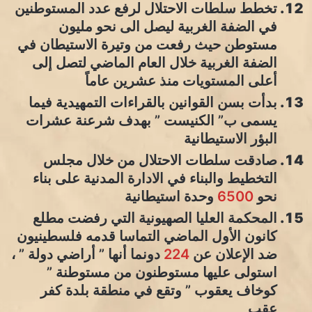
تخطط سلطات الاحتلال لرفع عدد المستوطنين
في الضفة الغربية ليصل الى نحو مليون
مستوطن حيث رفعت من وتيرة الاستيطان في
الضفة الغربية خلال العام الماضي لتصل إلى
أعلى المستويات منذ عشرين عاماً
بدأت بسن القوانين بالقراءات التمهيدية فيما
يسمى ب” الكنيست ” بهدف شرعنة عشرات
البؤر الاستيطانية
صادقت سلطات الاحتلال من خلال مجلس
التخطيط والبناء في الادارة المدنية على بناء
نحو
6500
وحدة استيطانية
المحكمة العليا الصهيونية التي رفضت مطلع
كانون الأول الماضي التماسا قدمه فلسطينيون
ضد الإعلان عن
224
دونما أنها ” أراضي دولة ” ،
استولى عليها مستوطنون من مستوطنة ”
كوخاف يعقوب ” وتقع في منطقة بلدة كفر
عقب