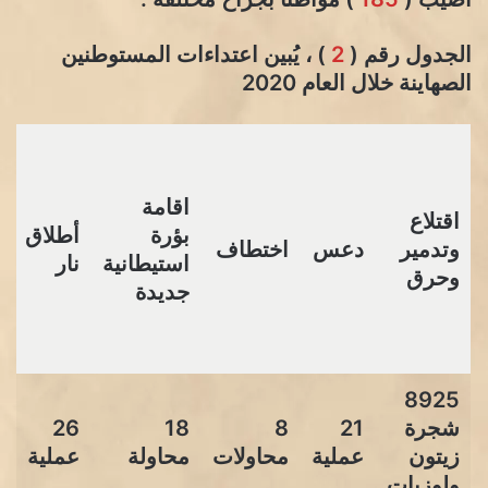
الجدول رقم (
2
) ، يُبين اعتداءات المستوطنين
الصهاينة خلال العام 2020
ت
ل
اقامة
ا
اقتلاع
بؤرة
أطلاق
ش
وتدمير
دعس
اختطاف
استيطانية
نار
ت
وحرق
جديدة
ن
د
8925
شجرة
21
8
18
26
7
زيتون
عملية
محاولات
محاولة
عملية
ولوزيات