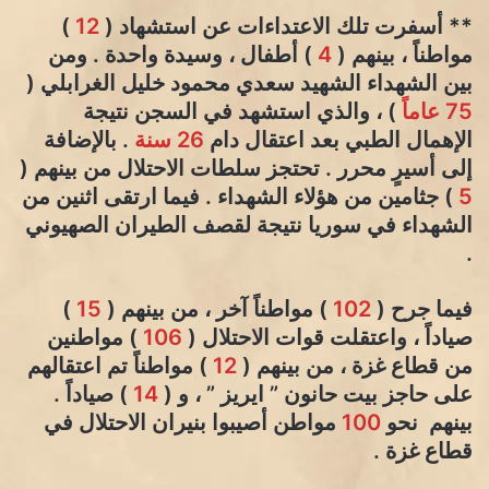
** أسفرت تلك الاعتداءات عن استشهاد (
12
)
مواطناً ، بينهم (
4
) أطفال ، وسيدة واحدة . ومن
بين الشهداء الشهيد سعدي محمود خليل الغرابلي (
75 عاماً
) ، والذي استشهد في السجن نتيجة
الإهمال الطبي بعد اعتقال دام
26 سنة
. بالإضافة
إلى أسيرٍ محرر . تحتجز سلطات الاحتلال من بينهم (
5
) جثامين من هؤلاء الشهداء . فيما ارتقى اثنين من
الشهداء في سوريا نتيجة لقصف الطيران الصهيوني
.
فيما جرح (
102
) مواطناً آخر ، من بينهم (
15
)
صياداً ، واعتقلت قوات الاحتلال (
106
) مواطنين
من قطاع غزة ، من بينهم (
12
) مواطناً تم اعتقالهم
على حاجز بيت حانون ” ايريز ” ، و (
14
) صياداً .
بينهم نحو
100
مواطن أصيبوا بنيران الاحتلال في
قطاع غزة .