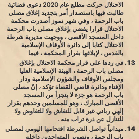
الاحتلال حركت مطلع عام 2020 دعوى قضائية
طالبت فيها باستصدار أمر بتجديد إغلاق مصلى
باب الرحمة ، وفي شهر تموز أصدرت محكمة
الاحتلال قرارا يقضي بإغلاق مصلى باب الرحمة
داخل المسجد الأقصى ، ووجهت مديرية شرطة
الاحتلال كتابا إلى دائرة الأوقاف الإسلامية
بالقدس ، لإبلاغها بقرار المحكمة ، فيما
في ردها على قرار محكمة الاحتلال بإغلاق
مصلى باب الرحمة ، الهيئة الإسلامية العليا
ومجلس الأوقاف والشؤون الإسلامية ودار
الإفتاء ودائرة قاضي القضاة تؤكد ، إنّ مصلى
باب الرحمة هو جزء لا يتجزأ من المسجد
الأقصى المبارك ، وهو للمسلمين وحدهم بقرار
إلهي رباني غير قابل للنقاش ولا للتفاوض ولا
للتنازل عن ذرة تراب منه .
ميدانياً تواصل الشرطة اقتحامها اليومي لمصلى
باب الرحمة ، وتصوير المتواجدين داخله