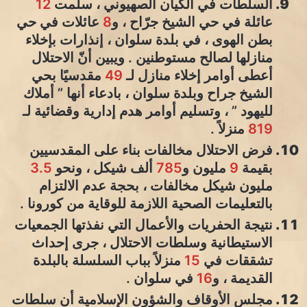
السلطات في الكيان الصهيوني ، سلّمت
12
عائلة في حي الشيخ جرّاح ، و
8
عائلات في حي
بطن الهوى ، في بلدة سلوان ، إنذارات بإخلاء
منازلها لصالح مستوطنين . ويبين أنّ الاحتلال
أعطى أوامر إخلاء منازل لـ
49
مقدسيًا بحي
الشيخ جراح وبلدة سلوان ، بادعاء أنها ” أملاك
لليهود ” ، وتسليم أوامر هدم إدارية وقضائية لـ
819
منزلاً .
فرض الاحتلال مخالفات بناء على المقدسيين
بقيمة
9
مليون و
785
ألف شيكل ، ونحو
3.5
مليون شيكل مخالفات ، بحجة عدم الالتزام
بالتعليمات الصحية اللازمة للوقاية من كورونا .
نتيجة الحفريات والأعمال التي نفذتها الجمعيات
الاستيطانية وسلطات الاحتلال ، جرى إحداث
تشققات في
15
منزلاً بباب السلسلة بالبلدة
القديمة ، و
16
في سلوان .
مجلس الأوقاف والشؤون الإسلامية أن سلطات