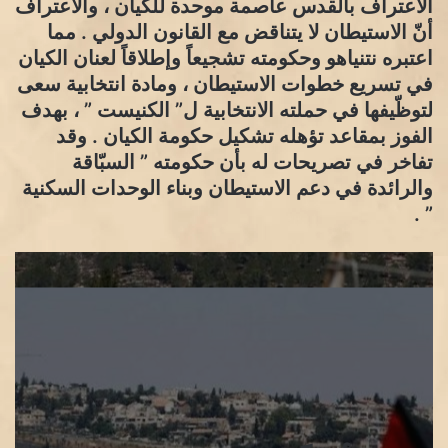
الاعتراف بالقدس عاصمة موحدة للكيان ، والاعتراف
أنّ الاستيطان لا يتناقض مع القانون الدولي . مما
اعتبره نتنياهو وحكومته تشجيعاً وإطلاقاً لعنان الكيان
في تسريع خطوات الاستيطان ، ومادة انتخابية سعى
لتوظّيفها في حملته الانتخابية ل” الكنيست ” ، بهدف
الفوز بمقاعد تؤهله تشكيل حكومة الكيان . وقد
تفاخر في تصريحات له بأن حكومته ” السبّاقة
والرائدة في دعم الاستيطان وبناء الوحدات السكنية
” .