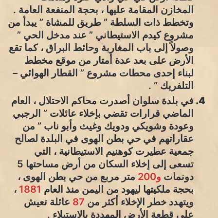
المخازن المقامة عليها ، بحجة المنفعة العامة .
وتخطط ذات السلطة ” طريق للمشاة ” يبدأ من
مشروع كيدم الاستيطاني ” عند مدخل الحي ”
وصولاً إلى باب المغاربة وحائط البراق ، كما تقع
الأرض على بعد عدة أمتار من موقع مخطط
لبناء إحدى محطات مشروع ” القطار الهوائي –
التلفريك ” .
في بلدة سلوان أصدرت محاكم الاحتلال ، العام
الماضي قرارات تقضي بإخلاء عائلات ” الرجبي
وعودة وشويكي ودويك وغيث وأبو ناب ” من
عقاراتهم في حي بطن الهوى في البلدة لصالح
جمعية عطيرت كوهنيم الاستيطانية ، التي
تسعى إلى إخلاء السكان من أرض مساحتها 5
دونمات
و200
متر مربع من حي بطن الهوى ،
بحجة ملكيتها ليهود من اليمن منذ العام
1881
،
ويتهدد خطر الإخلاء أكثر من
87
عائلة تعيش
على قطعة الأرض المهددة بالاستيلاء .