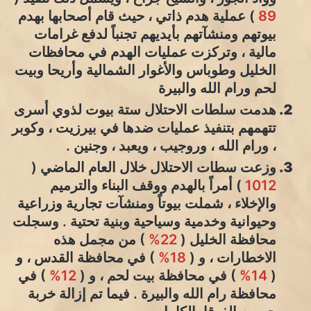
89
) عملية هدم ذاتي ، حيث قام أصحابها بهدم
بيوتهم ومنشآتهم بأيديهم تجنباً لدفع غرامات
مالية ، وتركزت عمليات الهدم في محافظات
الخليل وطوباس والأغوار الشمالية وأريحا وبيت
لحم ورام الله والبيرة
هدمت سلطات الاحتلال ستة بيوت لذوي أسرى
تتهمهم بتنفيذ عمليات ضدها في بيرزيت ، وكوبر
، ورام الله ، وروجيب ، ويعبد ، وجنين .
وزعت سطات الاحتلال خلال العام الماضي (
1012
) أمراً بالهدم ووقف البناء والترميم
والإخلاء ، شملت بيوتاً ومنشآت تجارية وزراعية
وحيوانية وخدمية وسياحية وبنية تحتية . وسجلت
محافظة الخليل (
22%
) من مجمل هذه
الاخطارات ، و (
18%
) في محافظة القدس ، و
(
14%
) في محافظة بيت لحم ، و (
12%
) في
محافظة رام الله والبيرة . فيما تم إزالة خربة