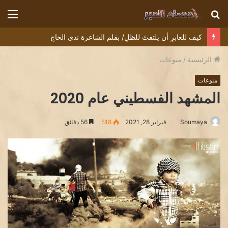
بحث
الق
عن
كيف للعابرِ أن يلتفتَ للظلِ/ بقلم الشاعرة ندى الحاج
الرئيسية
/
منوعات
منوعات
المشهد الفسطيني عام 2020
Soumaya
فبراير 28, 2021
518
56 دقائق