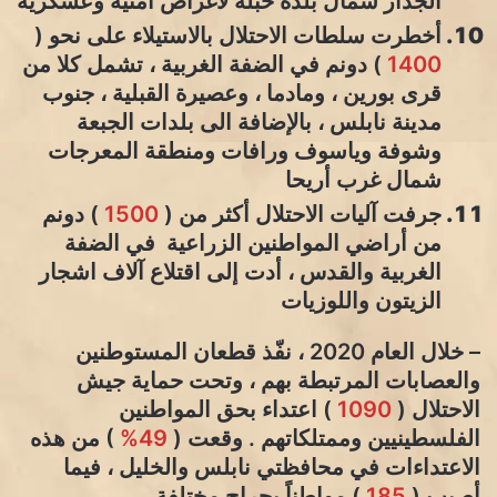
الجدار شمال بلدة حبلة لأغراض أمنية وعسكرية
أخطرت سلطات الاحتلال بالاستيلاء على نحو (
1400
) دونم في الضفة الغربية ، تشمل كلا من
قرى بورين ، ومادما ، وعصيرة القبلية ، جنوب
مدينة نابلس ، بالإضافة الى بلدات الجبعة
وشوفة وياسوف ورافات ومنطقة المعرجات
شمال غرب أريحا
جرفت آليات الاحتلال أكثر من (
1500
) دونم
من أراضي المواطنين الزراعية في الضفة
الغربية والقدس ، أدت إلى اقتلاع آلاف اشجار
الزيتون واللوزيات
– خلال العام 2020 ، نفّذ قطعان المستوطنين
والعصابات المرتبطة بهم ، وتحت حماية جيش
الاحتلال (
1090
) اعتداء بحق المواطنين
الفلسطينيين وممتلكاتهم . وقعت (
49%
) من هذه
الاعتداءات في محافظتي نابلس والخليل ، فيما
أصيب (
185
) مواطناً بجراح مختلفة .