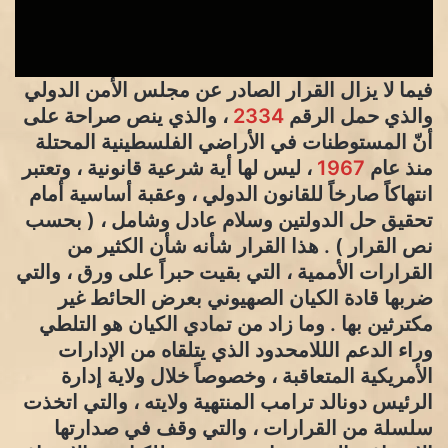
فيما لا يزال القرار الصادر عن مجلس الأمن الدولي
والذي حمل الرقم
2334
، والذي ينص صراحة على
أنّ المستوطنات في الأراضي الفلسطينية المحتلة
منذ عام
1967
، ليس لها أية شرعية قانونية ، وتعتبر
انتهاكاً صارخاً للقانون الدولي ، وعقبة أساسية أمام
تحقيق حل الدولتين وسلام عادل وشامل ، ( بحسب
نص القرار ) . هذا القرار شأنه شأن الكثير من
القرارات الأممية ، التي بقيت حبراً على ورق ، والتي
ضربها قادة الكيان الصهيوني بعرض الحائط غير
مكترثين بها . وما زاد من تمادي الكيان هو التلطي
وراء الدعم الللامحدود الذي يتلقاه من الإدارات
الأمريكية المتعاقبة ، وخصوصاً خلال ولاية إدارة
الرئيس دونالد ترامب المنتهية ولايته ، والتي اتخذت
سلسلة من القرارات ، والتي وقف في صدارتها