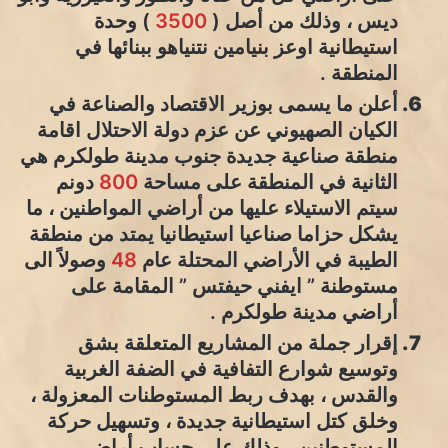
ديس ، وذلك من أصل (
3500
) وحدة
استيطانية اوعز بنيامين نتنياهو ببنائها في
المنطقة .
أعلن ما يسمى بوزير الاقتصاد والصناعة في
الكيان الصهيوني عن عزم دولة الاحتلال اقامة
منطقة صناعية جديدة جنوب مدينة طولكرم هي
الثانية في المنطقة على مساحة
800
دونم
سيتم الاستيلاء عليها من أراضي المواطنين ، ما
يشكل حزاما صناعيا استيطانيا يمتد من منطقة
الطيبة في الأراضي المحتلة عام
48
وصولاً الى
مستوطنة ” ايفني حيفتس ” المقامة على
أراضي مدينة طولكرم .
إقرار جملة من المشاريع المتعلقة بشق
وتوسيع شوارع التفافية في الضفة الغربية
والقدس ، بهدف ربط المستوطنات المعزولة ،
وخلق كتل استيطانية جديدة ، وتسهيل حركة
المستوطنين ، وذلك على حساب أراضي