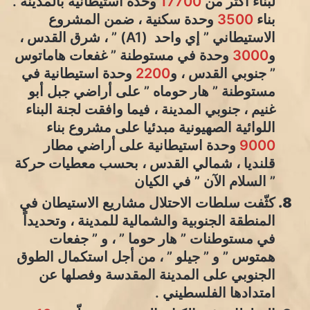
لبناء أكثر من
17700
وحدة استيطانية بالمدينة .
بناء
3500
وحدة سكنية ، ضمن المشروع
الاستيطاني ” إي واحد (A1) ” ، شرق القدس ،
و
3000
وحدة في مستوطنة ” غفعات هاماتوس
” جنوبي القدس ، و
2200
وحدة استيطانية في
مستوطنة ” هار حوماه ” على أراضي جبل أبو
غنيم ، جنوبي المدينة ، فيما وافقت لجنة البناء
اللوائية الصهيونية مبدئيا على مشروع بناء
9000
وحدة استيطانية على أراضي مطار
قلنديا ، شمالي القدس ، بحسب معطيات حركة
” السلام الآن ” في الكيان
كثّفت سلطات الاحتلال مشاريع الاستيطان في
المنطقة الجنوبية والشمالية للمدينة ، وتحديداً
في مستوطنات ” هار حوما ” ، و ” جفعات
همتوس ” و ” جيلو ” ، من أجل استكمال الطوق
الجنوبي على المدينة المقدسة وفصلها عن
امتدادها الفلسطيني .