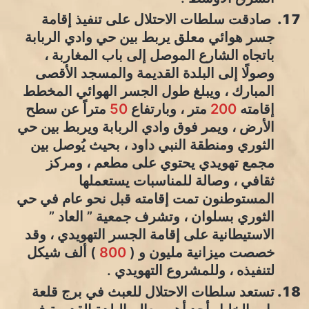
صادقت سلطات الاحتلال على تنفيذ إقامة
جسر هوائي معلق يربط بين حي وادي الربابة
باتجاه الشارع الموصل إلى باب المغاربة ،
وصولًا إلى البلدة القديمة والمسجد الأقصى
المبارك ، ويبلغ طول الجسر الهوائي المخطط
إقامته
200
متر ، وبارتفاع
50
متراً عن سطح
الأرض ، ويمر فوق وادي الربابة ويربط بين حي
الثوري ومنطقة النبي داود ، بحيث يُوصل بين
مجمع تهويدي يحتوي على مطعم ، ومركز
ثقافي ، وصالة للمناسبات يستعملها
المستوطنون تمت إقامته قبل نحو عام في حي
الثوري بسلوان ، وتشرف جمعية ” العاد ”
الاستيطانية على إقامة الجسر التهويدي ، وقد
خصصت ميزانية مليون و (
800
) ألف شيكل
لتنفيذه ، وللمشروع التهويدي .
تستعد سلطات الاحتلال للعبث في برج قلعة