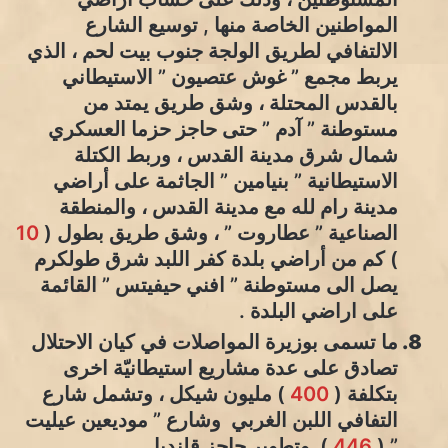
المواطنين الخاصة منها , توسيع الشارع
الالتفافي لطريق الولجة جنوب بيت لحم ، الذي
يربط مجمع ” غوش عتصيون ” الاستيطاني
بالقدس المحتلة ، وشق طريق يمتد من
مستوطنة ” آدم ” حتى حاجز حزما العسكري
شمال شرق مدينة القدس ، وربط الكتلة
الاستيطانية ” بنيامين ” الجاثمة على أراضي
مدينة رام لله مع مدينة القدس ، والمنطقة
الصناعية ” عطاروت ” ، وشق طريق بطول (
10
) كم من أراضي بلدة كفر اللبد شرق طولكرم
يصل الى مستوطنة ” افني حيفيتس ” القائمة
على اراضي البلدة .
ما تسمى بوزيرة المواصلات في كيان الاحتلال
تصادق على عدة مشاريع استيطانيّة اخرى
بتكلفة (
400
) مليون شيكل ، وتشمل شارع
التفافي اللبن الغربي وشارع ” موديعين عيليت
” (
446
) وتطوير حاجز قلنديا .