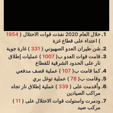
خلال العام 2020 نفذت قوات الاحتلال (
1954
) اعتداء على قطاع غزة
شن طيران العدو الصهيوني (
331
) غارة جوية
قامت قوات العدو ب(
1007
) عمليات إطلاق
نار على الحدود الشرقية للقطاع
كما قامت ب(
107
) عملية قصف مدفعي
وقامت ب(
78
) عملية توغل بري
وأقدمت على (
339
) عملية إطلاق نار تجاه
مراكب الصيادين
ودمرت واستولت قوات الاحتلال على (
11
)
مركب صيد