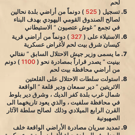
لحم
تسجيل (
525
) دونماً من أراضي بلدة نحالين
لصالح الصندوق القومي اليهودي بهدف البناء
في تجمع ” غوش عتصيون ” الاستيطاني
الاستيلاء على (
327
) دونماً من أراضي قرية
كيسان شرق بيت لحم لأغراض عسكرية
ما يسمى وزير جيش الاحتلال السابق ” نفتالي
بينيت ” يصدر قراراً بمصادرة نحو (
1100
) دونم
من أراضي محافظة بيت لحم
استولت سلطات الاحتلال على القلعتين
الاثريتين ” دير سمعان ودير قلعة ” الواقعة
شمال غرب بلدة كفر الديك ، وشرق دير بلوط
في محافظة سلفيت ، والذي يعود تاريخهما الى
القرن الرابع الميلادي وذلك لصالح سلطة الآثار
الصهيونية
تمديد سريان مصادرة الأراضي الواقعة خلف