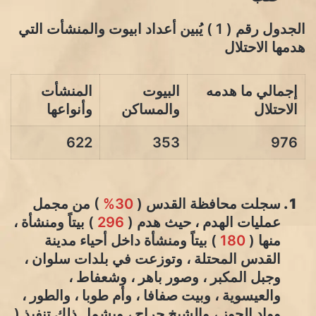
الجدول رقم ( 1 ) يُبين أعداد ابيوت والمنشأت التي
هدمها الاحتلال
إجمالي ما هدمه
البيوت
المنشأت
الاحتلال
والمساكن
وأنواعها
622
353
976
سجلت محافظة القدس (
30%
) من مجمل
عمليات الهدم ، حيث هدم (
296
) بيتاً ومنشأة ،
منها (
180
) بيتاً ومنشأة داخل أحياء مدينة
القدس المحتلة ، وتوزعت في بلدات سلوان ،
وجبل المكبر ، وصور باهر ، وشعفاط ،
والعيسوية ، وبيت صفافا ، وأم طوبا ، والطور ،
وواد الجوز ، والشيخ جراح ، ويشمل ذلك تنفيذ (