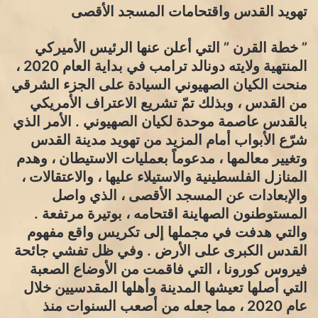
تهويد القدس واقتحامات المسجد الأقصى
” خطة القرن ” التي أعلن عنها الرئيس الأميركي
المنتهية ولايته دونالد ترامب في بداية العام 2020 ،
منحت الكيان الصهيوني السيادة على الجزء الشرقي
من القدس ، وبذلك تمّ تشريع الاعتراف الأمريكي
بالقدس عاصمة موحدة لكيان الصهيوني . الأمر الذي
شرّع الأبواب أمام المزيد من تهويد مدينة القدس
وتغيير معالمها ، مدعوماً بعمليات الاستيطان ، وهدم
المنازل الفلسطينية والاستيلاء عليها ، والاعتقالات ،
والإبعادات عن المسجد الأقصى ، الذي واصل
المستوطنون الصهاينة اقتحامه ، بوتيرة مرتفعة .
والتي هدفت في مجملها إلى تكريس واقع مفهوم
القدس الكبرى على الأرض . وفي ظل تفشي جائحة
فيروس كورونا ، التي فاقمت من الأوضاع الصعبة
التي أصلها تعيشها المدينة وأهلها المقدسيين خلال
عام 2020 ، مما جعله من أصعب السنوات منذ