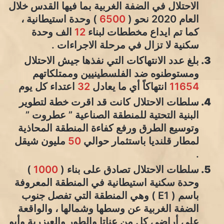
الاحتلال في الضفة الغربية بما فيها القدس خلال
العام 2020 نحو (
6500
) وحدة استيطانية ،
كما تم ايداع مخططات لبناء
12
الف وحدة
سكنية لا تزال في مرحلة الاجراءات .
بلغ عدد الانتهاكات التي نفذها جيش الاحتلال
ومستوطنوه ضد الفلسطينيين وممتلكاتهم
11654
انتهاكاً أي ما يعادل
32
اعتداء كل يوم
سلطات الاحتلال كانت قد اقرت خطة لتطوير
البنية التحتية للمنطقة الصناعية ” عطروت ”
وتوسيع الطرق ورفع كفاءة المنطقة المحاذية
لمطار قلنديا باستثمار حوالي
50
مليون شيقل
.
سلطات الاحتلال تصادق على بناء (
1000
)
وحدة سكنية استيطانية في المنطقة المعروفة
باسم ( E1 ) وهي المنطقة التي تفصل جنوب
الضفة الغربية عن وسطها وشمالها ، والواقعة
على أراضي كل من عناتا والطور والعيزرية وأبو