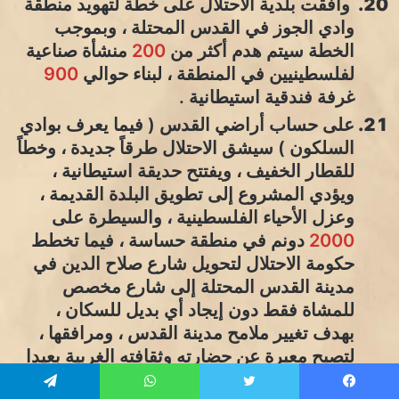
وافقت بلدية الاحتلال على خطة لتهويد منطقة
وادي الجوز في القدس المحتلة ، وبموجب
الخطة سيتم هدم أكثر من
200
منشأة صناعية
لفلسطينيين في المنطقة ، لبناء حوالي
900
غرفة فندقية استيطانية .
على حساب أراضي القدس ( فيما يعرف بوادي
السلكون ) سيشق الاحتلال طرقاً جديدة ، وخطاً
للقطار الخفيف ، ويفتتح حديقة استيطانية ،
ويؤدي المشروع إلى تطويق البلدة القديمة ،
وعزل الأحياء الفلسطينية ، والسيطرة على
2000
دونم في منطقة حساسة ، فيما تخطط
حكومة الاحتلال لتحويل شارع صلاح الدين في
مدينة القدس المحتلة إلى شارع مخصص
للمشاة فقط دون إيجاد أي بديل للسكان ،
بهدف تغيير ملامح مدينة القدس ، ومرافقها ،
لتصبح معبرة عن حضارته وثقافته الغربية بعيدا
عن تاريخ وجذور مدينة القدس الإسلامية ،
يسبوك
تويتر
واتساب
تيلقرام