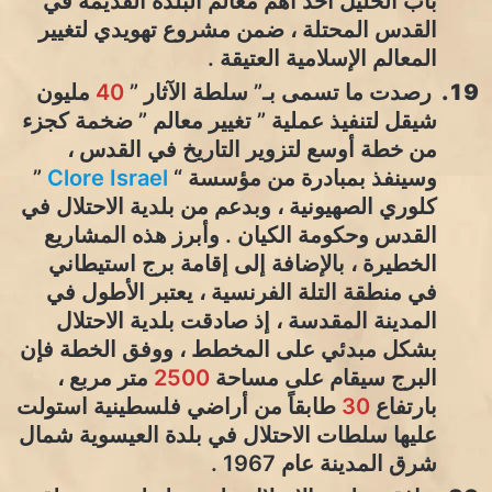
باب الخليل أحد أهم معالم البلدة القديمة في
القدس المحتلة ، ضمن مشروع تهويدي لتغيير
المعالم الإسلامية العتيقة .
رصدت ما تسمى بـ” سلطة الآثار ”
40
مليون
شيقل لتنفيذ عملية ” تغيير معالم ” ضخمة كجزء
من خطة أوسع لتزوير التاريخ في القدس ،
وسينفذ بمبادرة من مؤسسة “
Clore Israel
”
كلوري الصهيونية ، وبدعم من بلدية الاحتلال في
القدس وحكومة الكيان . وأبرز هذه المشاريع
الخطيرة ، بالإضافة إلى إقامة برج استيطاني
في منطقة التلة الفرنسية ، يعتبر الأطول في
المدينة المقدسة ، إذ صادقت بلدية الاحتلال
بشكل مبدئي على المخطط ، ووفق الخطة فإن
البرج سيقام على مساحة
2500
متر مربع ،
بارتفاع
30
طابقاً من أراضي فلسطينية استولت
عليها سلطات الاحتلال في بلدة العيسوية شمال
شرق المدينة عام 1967 .