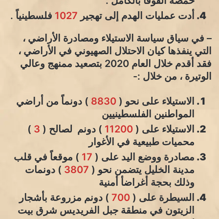
حمصه الفوقا بالكامل .
أدت عمليات الهدم إلى تهجير
1027
فلسطينياً .
– في سياق سياسة الاستيلاء ومصادرة الأراضي ،
التي ينفذها كيان الاحتلال الصهيوني في الأراضي ،
فقد أقدم خلال العام 2020 بتصعيد ممنهج وعالي
الوتيرة ، من خلال :-
الاستيلاء على نحو (
8830
) دونماً من أراضي
المواطنين الفلسطينيين
الاستيلاء على (
11200
) دونم لصالح (
3
)
محميات طبيعية في الأغوار
مصادرة ووضع اليد على (
17
) موقعاً في قلب
مدينة الخليل يتضمن نحو (
3807
) دونمات
وذلك بحجة أغراضأ أمنية
السيطرة على (
700
) دونم مزروعة بأشجار
الزيتون في منطقة جبل الفريديس شرق بيت