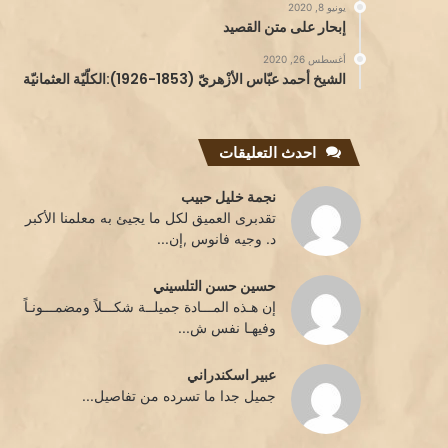
يونيو 8, 2020
إبحار على متن القصيد
أغسطس 26, 2020
الشيخ أحمد عبّاس الأزْهريّ (1853-1926):الكلّيّة العثمانيّة
احدث التعليقات
نجمة خليل حبيب
تقدبرى العميق لكل ما يجيئ به معلمنا الأكبر
د. وجيه فانوس ,إن...
حسين حسن التلسيني
إن هـذه المـــادة جميلــة شكـــلاً ومضمـــونـاً
وفيهـا نفس ش...
عبير اسكندراني
جميل جدا ما تسرده من تفاصيل...