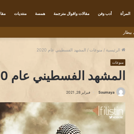
المرأة
أدب وفن
مقالات واقوال مترجمة
همسة
منتديات
مقاب
بيطار
الرئيسية
/
منوعات
/
المشهد الفسطيني عام 2020
منوعات
المشهد الفسطيني عام 2020
Soumaya
فبراير 28, 2021