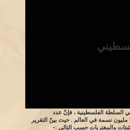
لسطيني
 السلطة الفلسطينية ، فإنّ عدد
الفلسطينيين مع نهاية عام 2020 قد بلغ حوالي 13.7 مليون نسمة في العالم . حيث بينّ التقرير
شتات والمغتربات حسب التالي :-