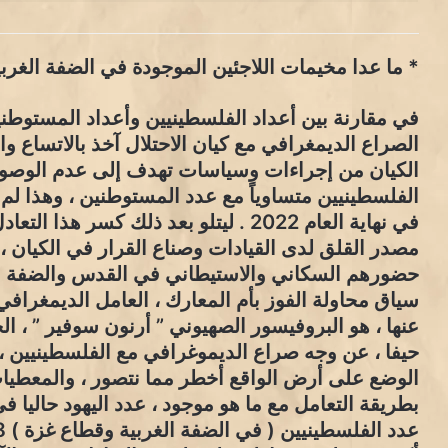
* ما عدا مخيمات اللاجئين الموجودة في الضفة الغربية وعددها ( 22 ) ، وقطاع 
في مقارنة بين أعداد الفلسطينيين وأعداد المستوطن
الصراع الديمغرافي مع كيان الاحتلال آخذ بالاتساع وا
الكيان من إجراءات وسياسات تهدف إلى عدم الوصول
الفلسطينيين متساوياً مع عدد المستوطنين ، وهذا لم 
في نهاية العام 2022 . ليتلو بعد ذلك ك
مصدر القلق لدى القيادات وصناع القرار في الكيان ،
حضورهم السكاني والاستيطاني في القدس والضفة الغرب
سياق محاولة الفوز بأم المعارك ، العامل الديمغرا
عنها ، هو البروفيسور الصهيوني ” أرنون سوفير ” ، ا
الوضع على أرض الواقع أخطر مما نتصور ، والمعطيا