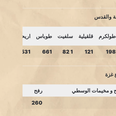
طولكرم
قلقيلية
سلفيت
طوباس
اريحا
531
661
1 82
121
198
ح
و
مخيمات الوسطي
رفح
260