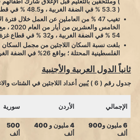
) وملتحقين بالتعليم قبل الإغلاق شارك أطفالهم 
( 53.3 % في الضفة الغربية ، و48.5 % في قطاع غزة ) .
تغيب 47 % من العاملين عن العمل خلال فتر
الخامس و
54 % في الضفة الغربية ، و32 % في قطاع غزة ) .
بلغت نسبة السكان اللاجئين من مجمل السكان ا
الفلسطينية المحتلة ؛ بواقع 26% في الضفة الغربية و66% في قطاع غزة .
ثانياً الدول العربية والأجنبية
جدول رقم ( 6 ) يُبين أعداد اللاجئين في الشتات والاغتراب
الإجمالي
الأردن
سورية
6 مليون و900
4 مليون و 400
500
ألف
ألف
ألف