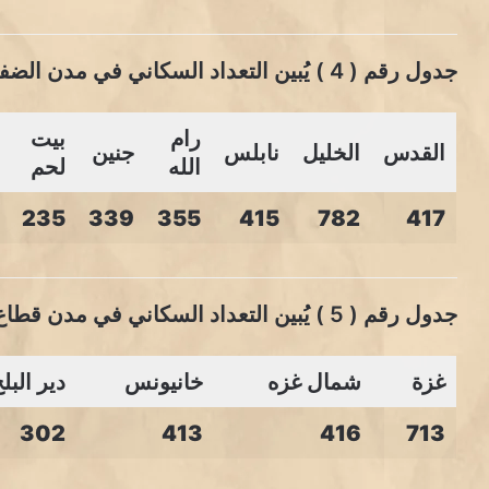
جدول رقم ( 4 ) يُبين التعداد السكاني في مدن الضفة والقدس
رام
بيت
القدس
الخليل
نابلس
جنين
الله
لحم
235
339
355
415
782
417
جدول رقم ( 5 ) يُبين التعداد السكاني في مدن قطاع غزة
غزة
شمال غزه
خانيونس
دير البل
302
413
416
713