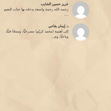
عزيز حسين الشايب
رحمه الله رحمة واسعة يدخله بها جنات النعيم
....
د. إيمان بقاعي
إلى أهمية (محمد كريّم) مسرحيًّا، ومنتجًا فنيًّا،
وباحثًا، وم...