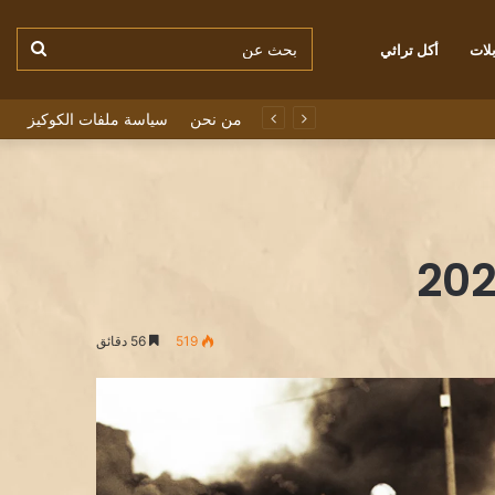
بحث
لات
أكل تراثي
من نحن
سياسة ملفات الكوكيز
عن
519
56 دقائق