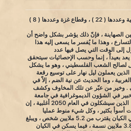
غزة وعددها ( 8 )
ين الصهاينة ، فإنّ ذلك يؤشر بشكل واضح أن
لتسارع ، وهذا ما يُفسر ما يسعى إليه هذا
 إلى الوقت التي يصل فيها عدد
يعد بعيداً ، إنما وحسب الإحصائيات سيتحقق
سر هذا التعادل لصالح الشعب الفلسطيني ، وهو ما يشكل
 الذين يعملون ليل نهار على توسيع رقعة
ية ، وما الحديث عن نية الضم ، إلاّ في
في . وخير من عبّر عن تلك المخاوف وكشف
لخبير في الشؤون الديموغرافية في جامعة
حيفا ، عن وجه صراع الديموغرافي مع الفلسطينيين ، الذين سيشكلون في العام 2050 أغلبية ، إن
ت أسوأ بكثير ، وكل شيء منوط عمليا
بطريقة التعامل مع ما هو موجود ، عدد اليهود حاليا في الكيان يقترب من 5.2 ملايين شخص ، ويبلغ
عدد الفلسطينيين ( في الضفة الغربية وقطاع غزة ) 3.8 ملايين نسمة ، فيما يسكن في الكيان