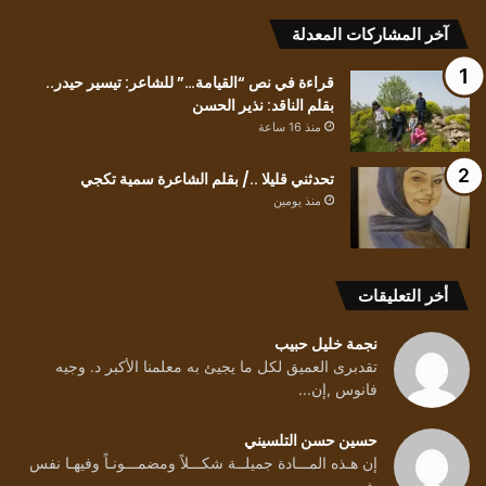
التونسي
البشير
آخر المشاركات المعدلة
عبيد
قراءة في نص “القيامة…” للشاعر: تيسير حيدر..
بقلم الناقد: نذير الحسن
منذ 16 ساعة
تحدثني قليلا ../ بقلم الشاعرة سمية تكجي
منذ يومين
أخر التعليقات
نجمة خليل حبيب
تقدبرى العميق لكل ما يجيئ به معلمنا الأكبر د. وجيه
فانوس ,إن...
حسين حسن التلسيني
إن هـذه المـــادة جميلــة شكـــلاً ومضمـــونـاً وفيهـا نفس
ش...