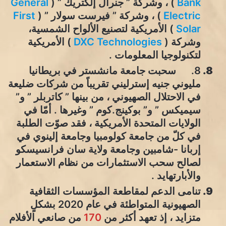
Bank
) ، وشركة ” جنرال إلكتريك ” (
General
Electric
) ، وشركة ” فيرست سولار ” (
First
Solar
) الأمريكية لتصنيع الألواح الشمسية،
وشركة (
DXC Technologies
) الأمريكية
لتكنولوجيا المعلومات .
8. سحبت جامعة مانشستر في بريطانيا
مليوني جنيه إسترليني تقريباً من شركات ضليعة
في الاحتلال الصهيوني ، من بينها ” كاتربلر ” و”
سيميكس ” و” بوكينج.كوم ” وغيرها . أمّا في
الولايات المتحدة الأمريكية ، فقد صوّت الطلبة
في كلّ من جامعة كولومبيا وجامعة إلينوي في
إربانا -شامبين وجامعة ولاية سان فرانسيسكو
لصالح سحب الاستثمارات من نظام الاستعمار
والأبارتهايد .
تنامى الدعم لمقاطعة المؤسسات الثقافية
الصهيونية المتواطئة في عام 2020 بشكلٍ
متزايد ، إذ تعهد أكثر من
170
من صانعي الأفلام