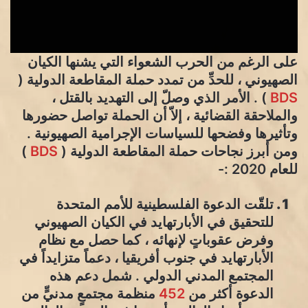
على الرغم من الحرب الشعواء التي يشنها الكيان
الصهيوني ، للحدِّ من تمدد حملة المقاطعة الدولية (
BDS
) . الأمر الذي وصلّ إلى التهديد بالقتل ،
والملاحقة القضائية ، إلاّ أن الحملة تواصل حضورها
وتأثيرها وفضحها للسياسات الإجرامية الصهيونية .
ومن أبرز نجاحات حملة المقاطعة الدولية (
BDS
)
للعام 2020 :-
تلقّت الدعوة الفلسطينية للأمم المتحدة
للتحقيق في الأبارتهايد في الكيان الصهيوني
وفرض عقوباتٍ لإنهائه ، كما حصل مع نظام
الأبارتهايد في جنوب أفريقيا ، دعماً متزايداً في
المجتمع المدني الدولي . شمل دعم هذه
الدعوة أكثر من
452
منظمة مجتمعٍ مدنيٍّ من