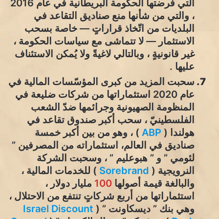
التي فرضتها الحكومة البريطانية في عام 2016
، والتي من شأنها منع صناديق التقاعد في
البلديات من اتّخاذ قراراتٍ — خاصة بسحب
الاستثمار — لا تتماشى مع سياسات الحكومة ،
غير قانونيةٍ ، وبالتالي لاغيةً ولا يُمكن الاستئناف
عليها .
سحبت المزيد من كبرى المؤسّسات المالية في
عام 2020 استثماراتها من شركات ضليعة في
المنظومة الصهيونية وجرائمها ضدّ الشعب
الفلسطينيّ ، سحب أكبر صندوق تقاعد في
هولندا (
ABP
) ، وهو من بين أكبر خمسة
صناديق في العالم، استثماراته من المصرفين ”
لئومي ” و ” هبوعليم ” ، وسحبت الشركة
النرويجية (
Sorebrand
) للخدمات المالية ،
والبالغة قيمة أصولها
100
مليار دولار ،
استثماراتها من أربع شركاتٍ تنتفع من الاحتلال ،
وهي بنك ” ديسكاونت ” (
Israel Discount