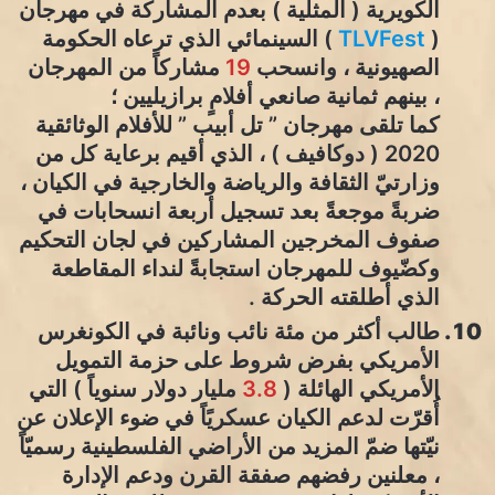
الكويرية ( المثلية ) بعدم المشاركة في مهرجان
(
TLVFest
) السينمائي الذي ترعاه الحكومة
الصهيونية ، وانسحب
19
مشاركاً من المهرجان
، بينهم ثمانية صانعي أفلامٍ برازيليين ؛
كما تلقى مهرجان ” تل أبيب ” للأفلام الوثائقية
2020 ( دوكافيف ) ، الذي أقيم برعاية كل من
وزارتيّ الثقافة والرياضة والخارجية في الكيان ،
ضربةً موجعةً بعد تسجيل أربعة انسحابات في
صفوف المخرجين المشاركين في لجان التحكيم
وكضّيوف للمهرجان استجابةً لنداء المقاطعة
الذي أطلقته الحركة .
طالب أكثر من مئة نائب ونائبة في الكونغرس
الأمريكي بفرض شروط على حزمة التمويل
الأمريكي الهائلة (
3.8
مليار دولار سنوياً ) التي
أُقرّت لدعم الكيان عسكريًاً في ضوء الإعلان عن
نيّتها ضمّ المزيد من الأراضي الفلسطينية رسميّاً
، معلنين رفضهم صفقة القرن ودعم الإدارة