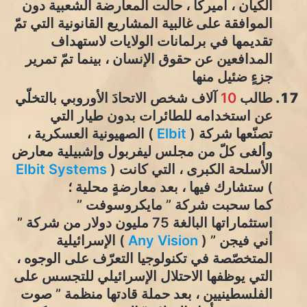
الكيان ، أميركا ، حالت المعارضة الشعبية دون
الموافقة على غالبية المشاريع القانونية التي تمّ
تقديمها في برلمانات الولايات لاستهداف
المدافعين عن حقوق الإنسان ، بينما تمّ تمرير
جزءٍ ضئيل منها
طالب
10
آلاف شخص الاتحادَ الأوروبي بالتخلّي
عن استخدامه للطائرات بدون طيار التي
تصنّعها شركة (
Elbit
) الصهيونية العسكرية ،
وألغى كلّ من مجلس ليفربول وإشبيلية معارض
الأسلحة الكبرى ، التي كانت (
Elbit Systems
) ستشارك فيها ، بعد معارضةٍ محلية ؛
كما سحبت شركة ” مايكروسوفت ”
استثماراتها البالغة 75 مليون دولار من شركة ”
أني فيجن ” (
Any Vision
) الإسرائيلية
المتخصّصة في تكنولوجيا التعرّف على الوجوه ،
التي يوظفها الاحتلال الإسرائيلي للتجسس على
الفلسطينيين ، بعد حملة قادتها منظمة ” صوت