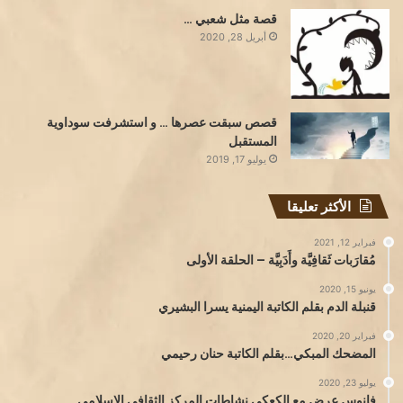
قصة مثل شعبي …
أبريل 28, 2020
قصص سبقت عصرها … و استشرفت سوداوية
المستقبل
يوليو 17, 2019
الأكثر تعليقا
فبراير 12, 2021
مُقارَبات ثَقافِيَّة وأَدَبِيَّة – الحلقة الأولى
يونيو 15, 2020
قنبلة الدم بقلم الكاتبة اليمنية يسرا البشيري
فبراير 20, 2020
المضحك المبكي…بقلم الكاتبة حنان رحيمي
يوليو 23, 2020
فانوس عرض مع الكعكي نشاطات المركز الثقافي الإسلامي