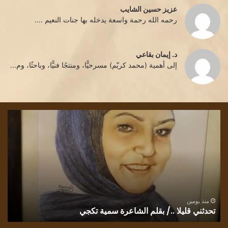
عزيز حسين الشايب
رحمه الله رحمة واسعة يدخله بها جنات النعيم ....
د. إيمان بقاعي
إلى أهمية (محمد كريّم) مسرحيًّا، ومنتجًا فنيًّا، وباحثًا، وم...
كثافة
قرا
الترميز
في
،
نص
و
“ال
بلاغة
للش
اللغة
تيس
في
حيد
” وحدهم
بقل
منذ يومين
كثافة الترميز ، و بلاغة اللغة في ” وحدهم يعبرون الجسر”
ق
يعبرون
النا
للشاعر التونسي البشير عبيد
ن
الجسر”
نذي
للشاعر
ال