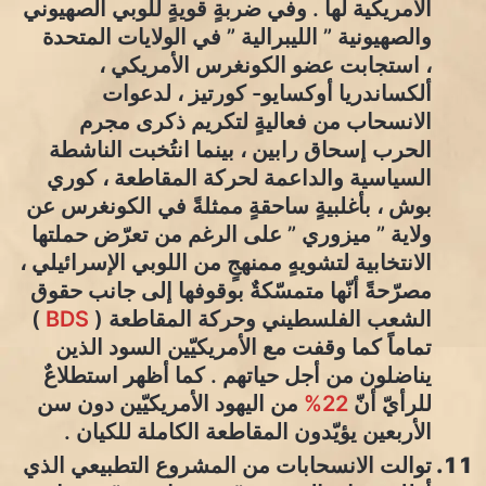
الأمريكية لها . وفي ضربةٍ قويةٍ للوبي الصهيوني
والصهيونية ” الليبرالية ” في الولايات المتحدة
، استجابت عضو الكونغرس الأمريكي ،
ألكساندريا أوكسايو- كورتيز ، لدعوات
الانسحاب من فعاليةٍ لتكريم ذكرى مجرم
الحرب إسحاق رابين ، بينما انتُخبت الناشطة
السياسية والداعمة لحركة المقاطعة ، كوري
بوش ، بأغلبيةٍ ساحقةٍ ممثلةً في الكونغرس عن
ولاية ” ميزوري ” على الرغم من تعرّض حملتها
الانتخابية لتشويهٍ ممنهجٍ من اللوبي الإسرائيلي ،
مصرّحةً أنّها متمسّكةٌ بوقوفها إلى جانب حقوق
الشعب الفلسطيني وحركة المقاطعة (
BDS
)
تماماً كما وقفت مع الأمريكيّين السود الذين
يناضلون من أجل حياتهم . كما أظهر استطلاعٌ
للرأيّ أنّ
22%
من اليهود الأمريكيّين دون سن
الأربعين يؤيّدون المقاطعة الكاملة للكيان .
توالت الانسحابات من المشروع التطبيعي الذي