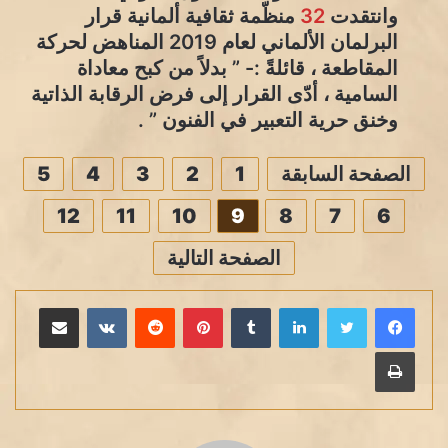
وانتقدت
32
منظّمة ثقافية ألمانية قرار
البرلمان الألماني لعام 2019 المناهض لحركة
المقاطعة ، قائلةً :- ” بدلاً من كبح معاداة
السامية ، أدّى القرار إلى فرض الرقابة الذاتية
وخنق حرية التعبير في الفنون ” .
الصفحة السابقة
1
2
3
4
5
12
11
10
9
8
7
6
الصفحة التالية
لينكدإن
بينتيريست
مشاركة عبر البريد
طباعة