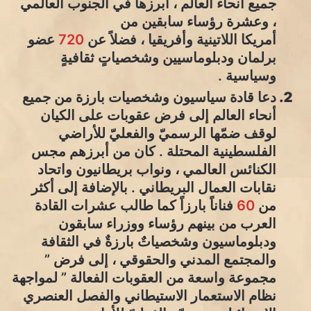
جميع أنحاء العالم ، أبرزها في الجنوب العالمي
، وعشرة رؤساء سابقين من
أمريكا اللاتينية وأفريقيا ، فضلاً عن
720
عضو
برلمان ودبلوماسيين وشخصياتٍ ثقافيةٍ
وسياسية .
دعا قادة سياسيون وشخصيات بارزة من جميع
أنحاء العالم إلى فرض عقوبات على الكيان
لوقف ضمّها الرسميّ والفعليّ للأراضي
الفلسطينية المحتلة . كان من أبرزهم مجس
الكنائس العالمي ، ونواب بريطانيون واتحاد
نقابات العمال البريطاني . بالإضافة إلى أكثر
من
60
فناناً بارزاً كما طالب عشرات القادة
العرب من بينهم رؤساء ووزراء سابقون
ودبلوماسيون وشخصياتٌ بارزةٌ في الثقافة
والمجتمع المدني والحقوقي ، إلى فرض ”
مجموعة واسعة من العقوبات الفعالة ” لمواجهة
نظام الاستعمار الاستيطاني والفصل العنصري