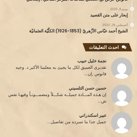
يونيو 8, 2020
إبحار على متن القصيد
أغسطس 26, 2020
الشيخ أحمد عبّاس الأزْهريّ (1853-1926):الكلّيّة العثمانيّة
احدث التعليقات
نجمة خليل حبيب
تقدبرى العميق لكل ما يجيئ به معلمنا الأكبر د. وجيه
فانوس ,إن...
حسين حسن التلسيني
إن هـذه المـــادة جميلــة شكـــلاً ومضمـــونـاً وفيهـا نفس
ش...
عبير اسكندراني
جميل جدا ما تسرده من تفاصيل...