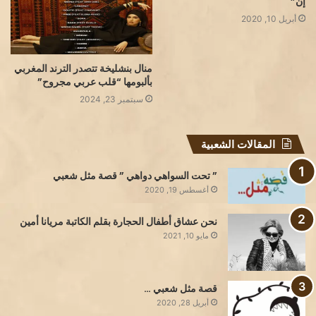
إنَّ”
أبريل 10, 2020
منال بنشليخة تتصدر الترند المغربي
بألبومها “قلب عربي مجروح”
سبتمبر 23, 2024
المقالات الشعبية
” تحت السواهي دواهي ” قصة مثل شعبي
أغسطس 19, 2020
نحن عشاق أطفال الحجارة بقلم الكاتبة مريانا أمين
مايو 10, 2021
قصة مثل شعبي …
أبريل 28, 2020