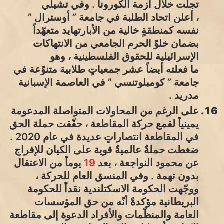
تجلّت خلال أزمة الكورونا . وفي تشيلي
، أعلن اتحاد الطلبة في جامعة ” أوسترال ”
نفسه كمنطقةٍ خالية من الأبارتهايد متعهّداً
بضمان خلوّ الحرم الجامعي من الانتهاكات
الإسرائيلية للحقوق الفلسطينية ، وهو
ما فعلته أيضاً عشر جمعياتٍ طلابية متنوّعة في
جامعة ” كومبلوتنسي ” في العاصمة الإسبانية
مدريد .
على الرغم من المحاولات المتواصلة المدعومة
يمينياً لقمع حركة المقاطعة ، حقّقت حملة الحق
في المقاطعة انتصاراتٍ عديدة في عام 2020 .
ضغطت حملةٌ عالميةٌ قوية على الكيان للإفراج
عن محمود النواجعة ، بعد
19
يوماً من الاعتقال
بدون تهمة . وفي المنسق العام للحركة ،
ووجّهت الحكومة الاسكتلندية نقداً للحكومة
البريطانية مؤكدةً أنّه من حق المؤسسات
العامة والمنظّمات والأفراد الدعوة إلى مقاطعة