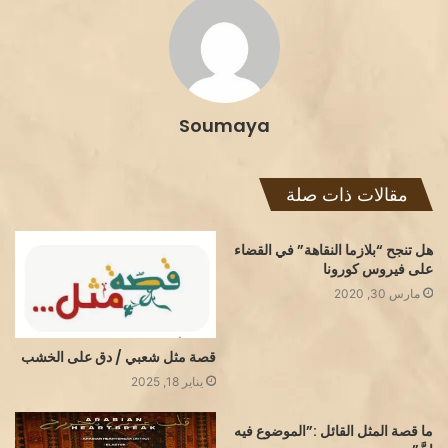
Soumaya
مقالات ذات صلة
هل تنجح “بلازما النقاهة” في القضاء
على فيروس كورونا
مارس 30, 2020
قصة مثل شعبي / دق على الخشب
يناير 18, 2025
ما قصة المثل القائل :”الموضوع فيه