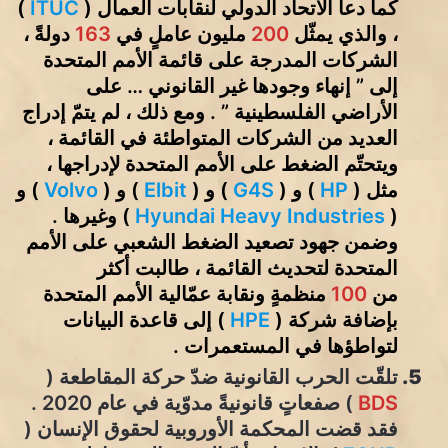
كما دعا الاتحاد الدولي لنقابات العمال (
ITUC
)
، والذي يمثّل
200
مليون عاملٍ في
163
دولةً ،
الشركات المدرجة على قائمة الأمم المتحدة
إلى ” إنهاء وجودها غير القانوني … على
الأراضي الفلسطينية ” . ومع ذلك ، لم يتمّ إدراج
العديد من الشركات المتواطئة في القائمة ،
ويتحتّم الضغط على الأمم المتحدة لإدراجها ،
مثل (
HP
) و (
G4S
) و (
Elbit
) و (
Volvo
) و
(
Hyundai Heavy Industries
) وغيرها .
وضمن جهود تصعيد الضغط الشعبي على الأمم
المتحدة لتحديث القائمة ، طالبت أكثر
من
100
منظمةٍ ونقابة عمّالية الأمم المتحدة
بإضافة شركة (
HPE
) إلى قاعدة البيانات
لتواطؤها في المستعمرات .
تلقّت الحرب القانونية ضدّ حركة المقاطعة (
BDS
) صفعاتٍ قانونيةً مدوّية في عام 2020 .
فقد قضت المحكمة الأوروبية لحقوق الإنسان (