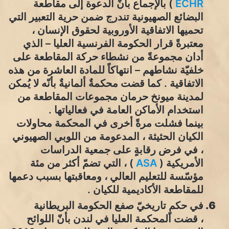
ECHR
) بالإجماع بأنّ الدعوة إلى مقاطعة
البضائع الصهيونية تندرج ضمن حرية التعبير التي
تحميها الاتفاقية الأوروبية لحقوق الإنسان ،
معتبرةً قرار الحكومة الفرنسية العليا – الذي
أدان مجموعةً من نشطاء حركة المقاطعة على
خلفيّة نشاطهم – انتهاكاً للمادة العاشرة من هذه
الاتفاقية . كما قضت محكمةٌ ألمانيةٌ بأنّه لا يُمكن
لمدينة ميونخ حرمان مجموعات المقاطعة من
استخدام الأماكن العامة في فعالياتها .
بينما فشلت مرةً أخرى في المحكمة محاولات
الكيان الحثيثة ، المدعومة من اللوبي الصهيوني
، في فرض رقابةٍ على جمعية الدراسات
الأمريكية (
ASA
) ، التي تضمّ أكثر من مئة
مؤسّسة للتعليم العالي ، ومعاقبتها بسبب دعمها
للمقاطعة الأكاديمية للكيان .
في حكمٍ تاريخيّ صفع الحكومة البريطانية
، قضت المحكمة العليا في لندن بأنّ اللوائح