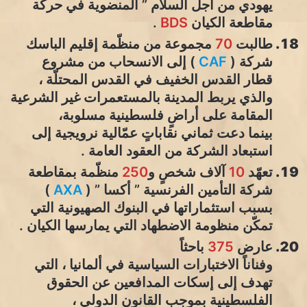
يهودي من أجل السلام ” المنضوية في حركة
مقاطعة الكيان
BDS
.
طالبت
70
مجموعة من منظّمة إقليم الباسك
شركة (
CAF
) إلى الانسحاب من مشروع
قطار القدس الخفيف في القدس المحتلّة ،
والذي يربط المدينة بالمستعمرات غير الشرعية
المقامة على أراضٍ فلسطينية مسلوبة،
بينما دعت ثماني نقاباتٍ عمّالية نرويجية إلى
استبعاد الشركة من العقود العامة .
تعهّد
10
آلاف شخصٍ و
250
منظّمة بمقاطعة
شركة التأمين الفرنسية ” أكسا ” (
AXA
)
بسبب استثماراتها في البنوك الصهيونية التي
تمكّن منظومة الاضطهاد التي يمارسها الكيان .
عارض
375
باحثاً
وفناناً الاختبارات السياسية في ألمانيا ، التي
تهدف إلى إسكات المدافعين عن الحقوق
الفلسطينية بموجب القانون الدولي ،