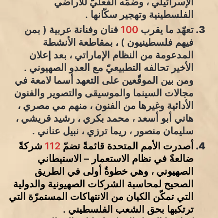
الإسرائيلي ، وضمّه الفعليّ للأراضي
الفلسطينية وتهجير سكّانها .
تعهّد ما يقرب
100
فنان وفنانة عربية ( بمن
فيهم فلسطينيون ) ، بمقاطعة الأنشطة
المدعومة من النظام الإماراتي ، بعد إعلان
الأخير تحالفه التطبيعيّ مع العدو الصهيوني .
ومن بين الموقّعين على التعهد أسما لامعة في
مجالات السينما والموسيقى والتصوير والفنون
الأدائية وغيرها من الفنون ، منهم مي مصري ،
هاني أبو أسعد ، محمد بكري ، رشيد قريشي ،
سليمان منصور ، ريما ترزي ، نبيل عناني .
أصدرت الأمم المتحدة قائمةً تضمّ
112
شركةً
ضالعةً في نظام الاستعمار – الاستيطاني
الصهيوني ، وهي خطوةٌ أولى في الطريق
الصحيح لمحاسبة الشركات الصهيونية والدولية
التي تمكّن الكيان من الانتهاكات المستمرّة التي
ترتكبها بحق الشعب الفلسطيني .