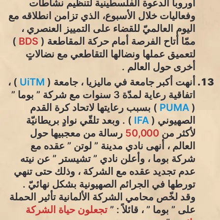
أوروبا الدعوة الفلسطينية لتنظيم نشاطات
وفعاليات خلال الأسبوع، الذي تزامن انطلاقه مع
اليوم العالميّ للقضاء على التمييز العنصري ،
ممّا أتاح الفرصة أمام حركة المقاطعة (
BDS
)
لتعميق عملها ونضالها التقاطعي مع نضالاتٍ
أخرى حول العالم .
أنهت أكبر جامعة في ماليزيا ، جامعة (
UiTM
) ،
اتفاقية رعاية لمدّة 3 سنوات مع شركة ” بوما ”
(
PUMA
) بسبب رعايتها لاتحاد كرة القدم
الصهيوني (
IFA
) . وبعد تلقّي نوادٍ بريطانيّة
لأكثر من
50,000
رسالة من معجبيها حول
العالم ، أنهى نادي مدينة ” لوتن ” عقده مع
شركة بوما ، وأعلن نادي ” تشيستر ” عن نيته
عدم تجديد عقده مع الشركة ، وذلك حتى تنهي
تورطها في الجرائم الصهيونية بشكل نهائيّ .
وقد لخّص محامي الشركة الألمانية تأثير الحملة
على ” بوما ” ، قائلاً : ”
تجعلون حياة الشركة