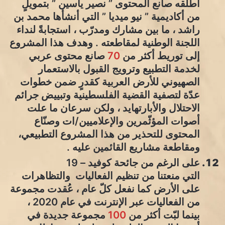
أطلقه صانع المحتوى ” نصير ياسين ” بتمويلٍ
من أكاديمية ” نيو ميديا ” التي أنشأها محمد بن
راشد ، ما بين مشارك ومدرّب ، استجابةً لنداء
اللجنة الوطنية لمقاطعته . وهدف هذا المشروع
إلى توريط أكثر من
70
صانع محتوى عربي
لخدمة التطبيع وترويج القبول بالاستعمار
الصهيوني للأرض العربية كقدرٍ ضمن خطوات
عدّة لتصفية القضية الفلسطينية وتبييض جرائم
الاحتلال والأبارتهايد ، ولكن سرعان ما علت
أصوات المؤثّمرين والإعلاميين/ات وصنّاع
المحتوى للتحذير من هذا المشروع التطبيعي،
ومقاطعة مشاريع القائمين عليه .
على الرغم من جائحة كوفيد – 19
التي منعتنا من تنظيم الفعاليات والتظاهرات
على الأرض كما نفعل كلّ عام ، عُقدت مجموعة
من الفعاليات عبر الإنترنت في عام 2020 ،
بينما لبّت أكثر من
100
مجموعة جديدة في