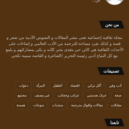
من نحن
مجلة ثقافية إجتماعية تعنى بنشر المقالات و النصوص الأدبية من شعر و
قصة و كذلك تفرد مساحة للترجمة من الأدب العالمي و إضاءات على
الأحداث الثقافية هي كائن حي يتغذى بحبر كتّابه و يكبر بمشاركتهم و يلمع
مع كل التماع أدبي رئيسة التحرير /الشاعرة و القاصة سمية تكجي
تصنيفات
أدب وفن
أكل تراثي
اقتصاد
الطفل
المرأة
دعوات
صحة
عزفٌ بعدستي
غرائب وعجائب
غير مصنف
مجتمع
مقابلات
مقالات واقوال مترجمة
منتديات
منوعات
همسة
تابعنا