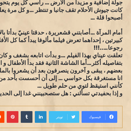
جولة إضافية و مزيدا من الأرض … رأسي كل يوم يتحول
كانت جيوش الأحلام تقف جانبا و تنتظر …و كل مرة يع
أصبحوا قلة …
أمام المرآة …أصابتني قشعريرة ، حدقتا عينيّ بدأتا با
كبيرتين ، إحداهما تعرض فيلما مألوفا يبدأ كما كل الأفل
رجوعا…..!!!
تعلقت عيناي بهذا الفيلم …و بدأت اتابعه بشغف و كان 
بتفاصيله أكثر…أما الشاشة الثانية فقد بدأ الأطفال و ال
بعضهم ، يبقى و آخرون ينصرفون بعد أن يشعروا بالم
انا مستغرقة بكل حواسي … إلى أن أحسست بأحد من 
كأنني استيقظ لتوي من حلم طويل …
و إذا بحفيدتي تسألني : هل ستصحبينني غدا إلى الحدي
لينكدإن
بينت
فيسبوك
تويتر