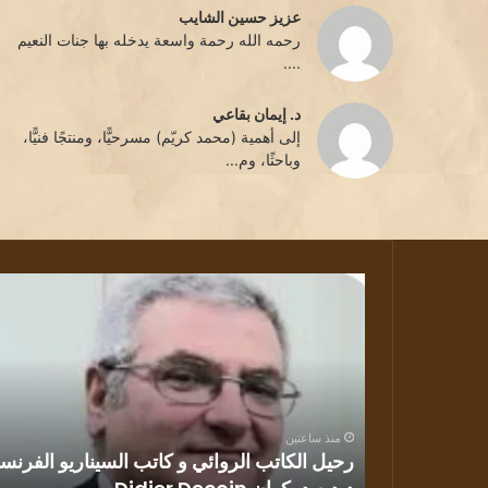
عزيز حسين الشايب
رحمه الله رحمة واسعة يدخله بها جنات النعيم
....
د. إيمان بقاعي
إلى أهمية (محمد كريّم) مسرحيًّا، ومنتجًا فنيًّا،
وباحثًا، وم...
رحيل
الكاتب
الروائي
و
كاتب
السيناريو
الفرنسي
منذ ساعتين
ديديه
ن القصة
رحيل الكاتب الروائي و كاتب السيناريو الفرنس
دوكوان