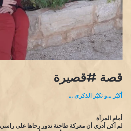
قصة #قصيرة
أكبُر …و تكبُر الذكرى …
أمام المرآة
لم أكن أدري أن معركة طاحنة تدور رحاها على راسي 