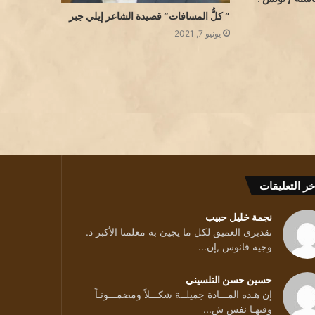
” كلُّ المسافات” قصيدة الشاعر إيلي جبر
يونيو 7, 2021
خر التعليقات
ة
نجمة خليل حبيب
تقدبرى العميق لكل ما يجيئ به معلمنا الأكبر د.
وجيه فانوس ,إن...
حسين حسن التلسيني
ن
إن هـذه المـــادة جميلــة شكـــلاً ومضمـــونـاً
جي:الرواية تسامح أكثر من القصة
وفيهـا نفس ش...