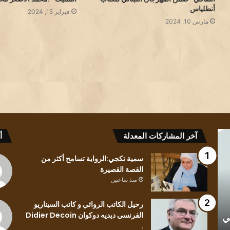
أنطلياس
فبراير 15, 2024
مارس 10, 2024
قراءة
سمية
آخر المشاركات المعدلة
أ
في
تكجي:الرواي
رواية
تسامح
سمية تكجي:الرواية تسامح أكثر من
رسائل
أكثر
القصة القصيرة
بلون
من
منذ ساعتين
وطن..
القصة
للكاتب
القصيرة
رحيل الكاتب الروائي و كاتب السيناريو
منذ ساعتين
منذ ساعتي
الفلسطيني
الفرنسي ديديه دوكوان Didier Decoin
ي
قراءة في رواية رسائل بلون وطن.. للكاتب
سمية تك
محمد
.