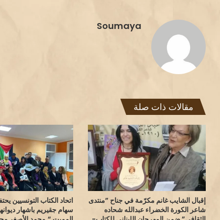
Soumaya
مقالات ذات صلة
إقبال الشايب غانم مكرّمة في جناح ”منتدى
اتحاد الكتاب التونسيين يحت
شاعر الكورة الخضراء عبدالله شحاده
سهام جقيريم باشهار ديوانه
الثقافي” ضمن المهرجان اللبناني للكتاب-
المميت “.محمد الأصغر محا