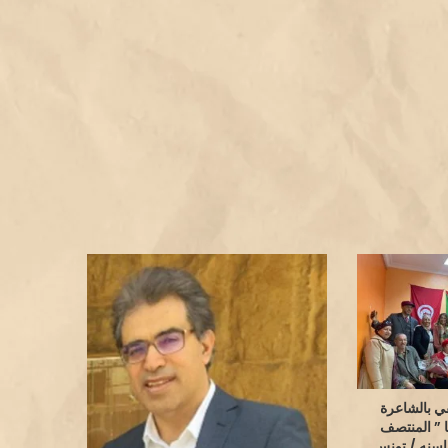
في بالشاعرة
ا ” المنتصف
سنه / تونس .