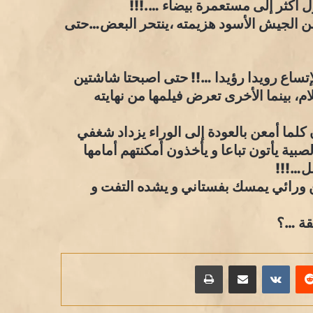
 أكثر إلى مستعمرة بيضاء ….!!!
لن الجيش الأسود هزيمته ،ينتحر البعض…حتى
لإتساع رويدا رؤيدا …!! حتى اصبحتا شاشتين
ام، بينما الأخرى تعرض فيلمها من نهايته
كلما أمعن بالعودة إلى الوراء يزداد شغفي
صبية يأتون تباعا و يأخذون أمكنتهم أمامها
لل…!!!
ورائي يمسك بفستاني و يشده التفت و
قة …؟
يريست
مشاركة عبر البريد
طباعة