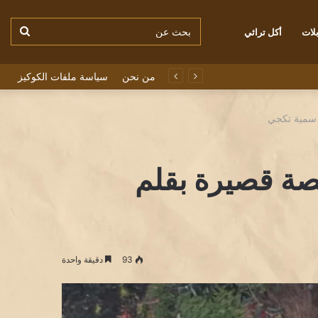
بحث
لات
أكل تراثي
من نحن
سياسة ملفات الكوكيز
عن
ة سمية تكجي
قصة قصيرة بقلم
93
دقيقة واحدة