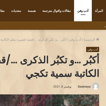
المرأة
أدب وفن
مقالات واقوال مترجمة
همسة
منتديات
مقاب
فرنسي ديديه دوكوان Didier Decoin .
الرئيسية
/
أدب وفن
/
أكبُر …و تكبُر الذكرى …/قصة قصيرة بقلم الكاتب
أدب وفن
أكبُر …و تكبُر الذكرى …/
الكاتبة سمية تكجي
Soumaya
نوفمبر 9, 2021