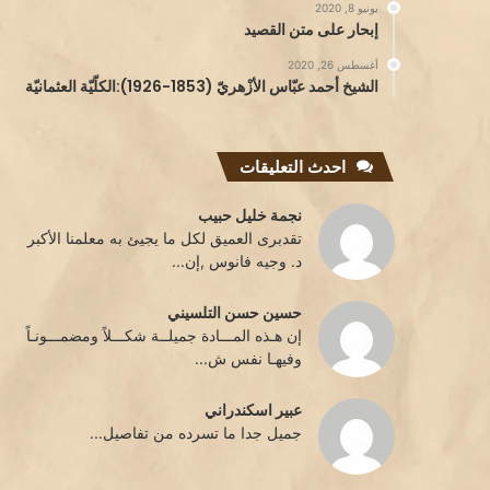
يونيو 8, 2020
إبحار على متن القصيد
أغسطس 26, 2020
الشيخ أحمد عبّاس الأزْهريّ (1853-1926):الكلّيّة العثمانيّة
احدث التعليقات
نجمة خليل حبيب
تقدبرى العميق لكل ما يجيئ به معلمنا الأكبر
د. وجيه فانوس ,إن...
حسين حسن التلسيني
إن هـذه المـــادة جميلــة شكـــلاً ومضمـــونـاً
وفيهـا نفس ش...
عبير اسكندراني
جميل جدا ما تسرده من تفاصيل...