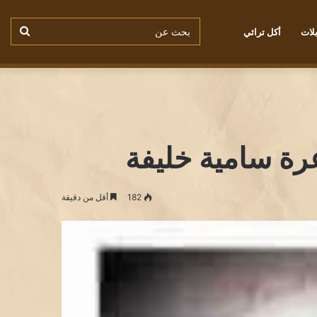
بحث
لات
أكل تراثي
من نحن
سياسة ملفات الكوكيز
عن
عرة سامية خليفة
182
أقل من دقيقة