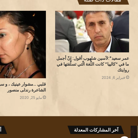
عمر سعيد*:لآسين شلهوب أقول: إنّ أجمل
ما في “كالييا” كانت اللّغة الّتي تسلّقتها في
روايتك
فبراير 6, 2024
قلبي …مشوار عينيك ، و سو
الشاعرة رندلى منصور
مايو 25, 2020
قراءة
آخر المشاركات المعدلة
أ
في