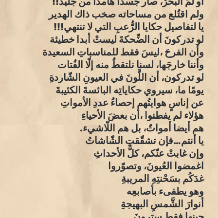
أو لمَ البحرُ، صار جسدا هامدا من جليد!!
ولم اقتُلع من مساحاته صخب ذاك الهدير
يا لتفاصيل حكايا الرُّعبِ التي لا تنتهي!!!
لو تدركونَ أن الضِّحكةَ ليستْ أبدا خطيئة
وأن الفرحَ ،ليسَ فقط للمناسباتِ السعيدة
وأننا خارجَها، لسنا نلتقطُ منه إلّا الفُتات
لو تدركون، أن اللَّونَ في العيونِ الشّاردةِ
يومًا ما، سيروي حكاياتِه البائسةَ الكئيبةَ
عن إناسٍ هوايتُهم إحصاءُ عددِ الأمواتِ
هؤلاء لم يفطنوا ،أن بعضَ الأحياءِ
هم أيضا أمواتٌ، بل هم اللّاشيء.
يا أنتم…فإن تشقّقتِ الشّاشاتُ
وإن غابتْ عنّكم، كلُّ الأحداثِ
اغمضوا العُيونَ، وتصوّروا
غدَكُم بسَحْنتِهِ المريبةِ
وهو يطفىء بأصابعِه
أنوارَ الشَّمسِ البهيجةِ
حينها فقط سترونَ