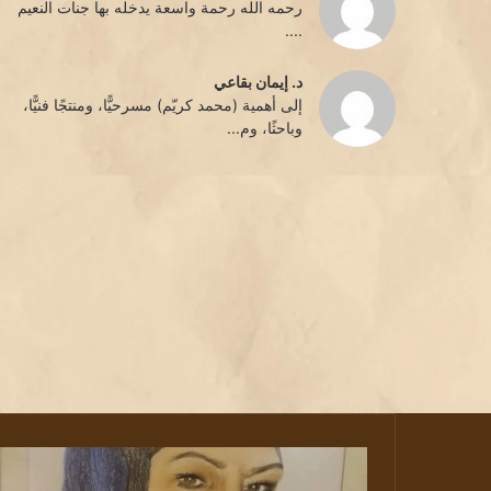
رحمه الله رحمة واسعة يدخله بها جنات النعيم
....
د. إيمان بقاعي
إلى أهمية (محمد كريّم) مسرحيًّا، ومنتجًا فنيًّا،
وباحثًا، وم...
كثافة
الترميز