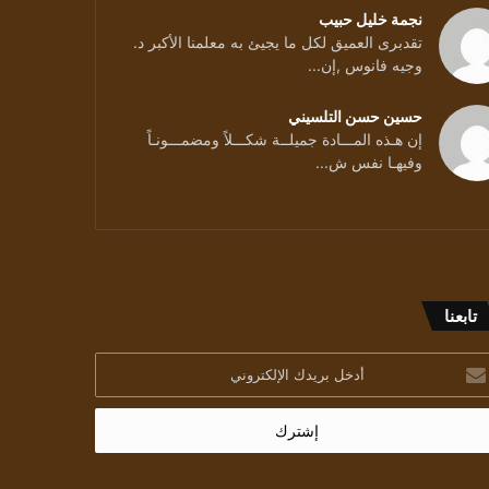
نجمة خليل حبيب
تقدبرى العميق لكل ما يجيئ به معلمنا الأكبر د.
وجيه فانوس ,إن...
حسين حسن التلسيني
إن هـذه المـــادة جميلــة شكـــلاً ومضمـــونـاً
وفيهـا نفس ش...
تابعنا
خل
يدك
إلكتروني