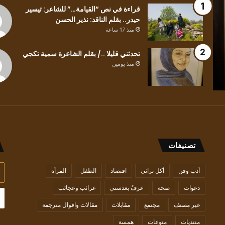
نص
قراءة في نص “القيامة…” للشاعر: تيسير
“القيامة…”
حيدر.. بقلم الناقد: نذير الحسن
للشاعر:
منذ 17 ساعة
تيسير
حيدر..
تحدثني قليلا ../ بقلم الشاعرة سمية تكجي
منذ 17 ساعة
بقلم
منذ يومين
قراءة في نص “القيامة…” للشاعر: تيسير حيدر..
الناقد:
بقلم الناقد: نذير الحسن
نذير
الحسن
تصنيفات
أد
أدب وفن
أكل تراثي
اقتصاد
الطفل
المرأة
بر
دعوات
صحة
عزفٌ بعدستي
غرائب وعجائب
ال
غير مصنف
مجتمع
مقابلات
مقالات واقوال مترجمة
منتديات
منوعات
همسة