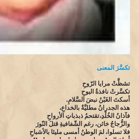
تكسَّرَ المعنى
تشظَّتْ مرايا الرّوحِ
تكسَّرتْ نافذةُ البوحِ
أسكتَ الغَبْنُ نبضَ السَّلامِ.
هذه الجدرانُ مطليَّةٌ بالخداعِ،
فآذانُ الخُلْدِ،تقتحمُ ذبذباتِ الأرواحِ
والزُّجاجُ خائن، رغم الشّفافيةِ قتلَ النّورَ
فلا تسلوا، لمَ الوطنُ أمسى مليئا بالأشباحِ