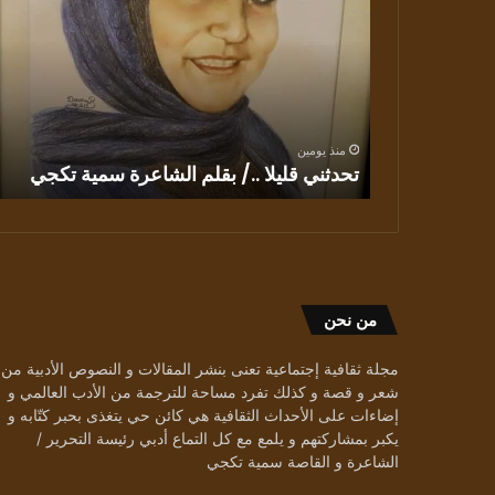
،
و
بلاغة
اللغة
في
منذ يومين
” وحدهم
كثافة الترميز ، و بلاغة اللغة في ” وحدهم
يعبرون
ية تكجي
يعبرون الجسر” للشاعر التونسي البشير عبيد
الجسر”
للشاعر
التونسي
البشير
عبيد
من نحن
مجلة ثقافية إجتماعية تعنى بنشر المقالات و النصوص الأدبية من
شعر و قصة و كذلك تفرد مساحة للترجمة من الأدب العالمي و
إضاءات على الأحداث الثقافية هي كائن حي يتغذى بحبر كتّابه و
يكبر بمشاركتهم و يلمع مع كل التماع أدبي رئيسة التحرير /
الشاعرة و القاصة سمية تكجي