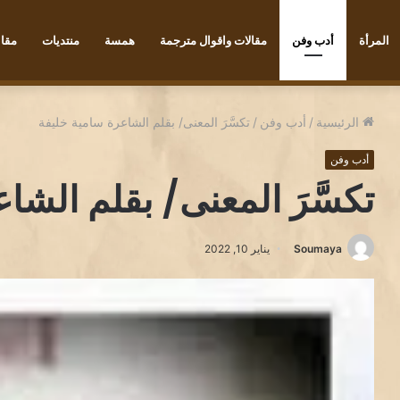
المرأة
أدب وفن
مقالات واقوال مترجمة
همسة
منتديات
مقاب
 تكجي
الرئيسية
/
أدب وفن
/
تكسَّرَ المعنى/ بقلم الشاعرة سامية خليفة
أدب وفن
تكسَّرَ المعنى/ بقلم الشا
Soumaya
يناير 10, 2022