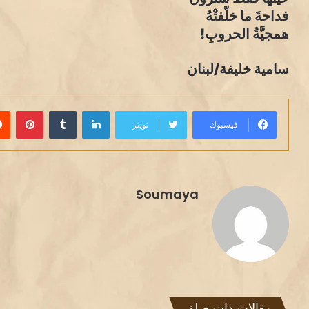
فداحةَ ما خلّفتْْهُ
همجيَّةُ الحروبِ!
سامية خليفة/لبنان
لينكدإن
بينت
فيسبوك
تويتر
Soumaya
مقالات ذات صلة