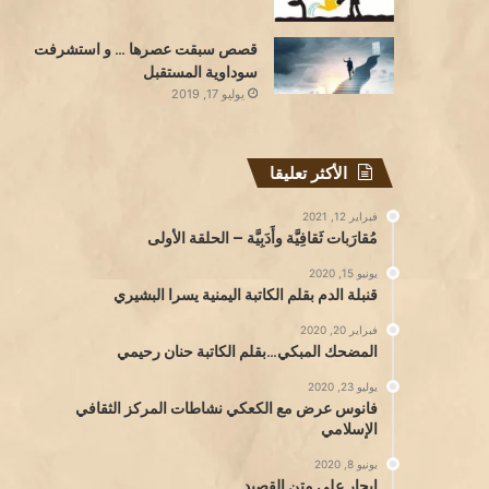
قصص سبقت عصرها … و استشرفت
سوداوية المستقبل
يوليو 17, 2019
الأكثر تعليقا
فبراير 12, 2021
مُقارَبات ثَقافِيَّة وأَدَبِيَّة – الحلقة الأولى
يونيو 15, 2020
قنبلة الدم بقلم الكاتبة اليمنية يسرا البشيري
فبراير 20, 2020
المضحك المبكي…بقلم الكاتبة حنان رحيمي
يوليو 23, 2020
فانوس عرض مع الكعكي نشاطات المركز الثقافي
الإسلامي
يونيو 8, 2020
إبحار على متن القصيد