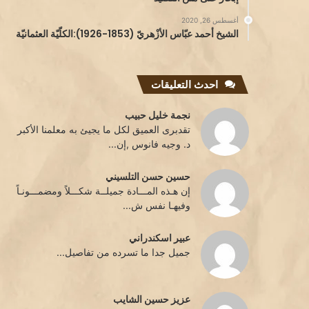
أغسطس 26, 2020
الشيخ أحمد عبّاس الأزْهريّ (1853-1926):الكلّيّة العثمانيّة
احدث التعليقات
نجمة خليل حبيب
تقدبرى العميق لكل ما يجيئ به معلمنا الأكبر
د. وجيه فانوس ,إن...
حسين حسن التلسيني
إن هـذه المـــادة جميلــة شكـــلاً ومضمـــونـاً
وفيهـا نفس ش...
عبير اسكندراني
جميل جدا ما تسرده من تفاصيل...
عزيز حسين الشايب