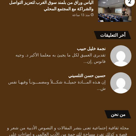
الياس وراق من بلمند سوق الغرب:لتعزيز التواصل
والشراكة مع المجتمع المحلي
منذ 13 ساعة
أخر التعليقات
نجمة خليل حبيب
تقدبرى العميق لكل ما يجيئ به معلمنا الأكبر د. وجيه
فانوس ,إن...
حسين حسن التلسيني
إن هـذه المـــادة جميلــة شكـــلاً ومضمـــونـاً وفيهـا نفس
ش...
من نحن
مجلة ثقافية إجتماعية تعنى بنشر المقالات و النصوص الأدبية من شعر و
قصة و كذلك تفرد مساحة للترجمة من الأدب العالمي و إضاءات على