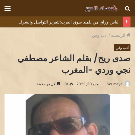
بحث
الق
عن
الياس وراق من بلمند سوق الغرب:لتعزيز التواصل والشراكة مع المجتمع المحلي
الرئيسية
/
أدب وفن
أدب وفن
صدى ريح/ بقلم الشاعر مصطفي
نجي وردي -المغرب
Soumaya
مايو 30, 2022
91
أقل من دقيقة