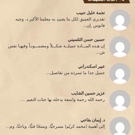
نجمة خليل حبيب
تقدبرى العميق لكل ما يجيئ به معلمنا الأكبر د. وجيه
فانوس ,إن...
حسين حسن التلسيني
إن هـذه المـــادة جميلــة شكـــلاً ومضمـــونـاً وفيهـا نفس
ش...
عبير اسكندراني
جميل جدا ما تسرده من تفاصيل...
عزيز حسين الشايب
رحمه الله رحمة واسعة يدخله بها جنات النعيم ....
د. إيمان بقاعي
إلى أهمية (محمد كريّم) مسرحيًّا، ومنتجًا فنيًّا، وباحثًا، وم...