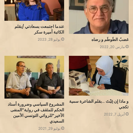
عندما اجتمعت بسعادتي /بقلم
الكاتبة أميرة سكر
غضبُ الطَوطَم و رضاه
يوليو 28, 2023
مارس 20, 2022
و ماذا إن غِبْتَ …بقلم الشاعرة سمية
المشروع السياسي وضرورة أسناد
تكجي
الحكم للمثقف في رواية”المنفى
أبريل 7, 2022
الأخير”للروائي التونسي الأمين
السعيدي
يوليو 29, 2021