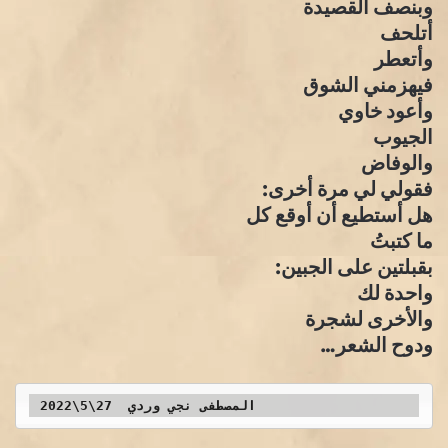
وبنصف القصيدة
أتلحف
وأتعطر
فيهزمني الشوق
وأعود خاوي
الجيوب
والوفاض
فقولي لي مرة أخرى:
هل أستطيع أن أوقع كل
ما كتبتُ
بقبلتين على الجبين:
واحدة لك
والأخرى لشجرة
ودوح الشعر…
 المصطفى نجي وردي  27\5\2022