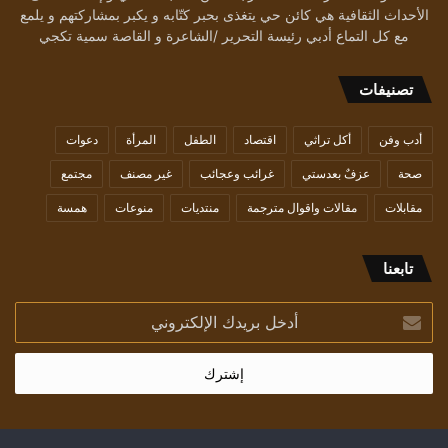
الأحداث الثقافية هي كائن حي يتغذى بحبر كتّابه و يكبر بمشاركتهم و يلمع
مع كل التماع أدبي رئيسة التحرير /الشاعرة و القاصة سمية تكجي
تصنيفات
أدب وفن
أكل تراثي
اقتصاد
الطفل
المرأة
دعوات
صحة
عزفٌ بعدستي
غرائب وعجائب
غير مصنف
مجتمع
مقابلات
مقالات واقوال مترجمة
منتديات
منوعات
همسة
تابعنا
أدخل
بريدك
الإلكتروني