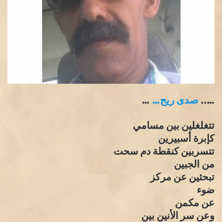
…..
صدى ريح…
…
تتغلغلين بين مسامي
كإبرة أسبيرين
تتسربين كنقطة دم سحت
من الجبين
تبحثين عن مركز
ضوء
عن مكمن
وعن سر الأنين بين