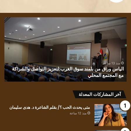
الياس
قرا
وراق
في
من
نص
بلمند
“ال
سوق
للش
الغرب:لتعزيز
تيس
التواصل
حيد
والشراكة
بقل
منذ 13 ساعة
الياس وراق من بلمند سوق الغرب:لتعزيز التواصل والشراكة
ق
مع
النا
مع المجتمع المحلي
ن
المجتمع
نذي
المحلي
ال
آخر المشاركات المعدلة
متى يحدث الحب ؟/ بقلم الشاعرة د. هدى سليمان
منذ 12 ساعة