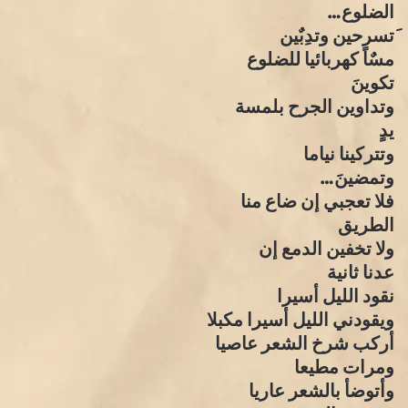
الضلوع…
َتسرحين وتدِبٌين
مسٌاً كهربائيا للضلوع
تكوينَ
وتداوين الجرح بلمسة
يدٍ
وتتركينا نياما
وتمضينَ…
فلا تعجبي إن ضاع منا
الطريق
ولا تخفين الدمع إن
عدنا ثانية
نقود الليل أسيرا
ويقودني الليل أسيرا مكبلا
أركب شرخ الشعر عاصيا
ومرات مطيعا
وأتوضأ بالشعر عاريا