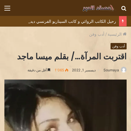
بحث
الق
عن
رحيل الكاتب الروائي و كاتب السيناريو الفرنسي ديديه دوكوان Didier Decoin .
الرئيسية
/
أدب وفن
أدب وفن
اقتربت المرآة…/ بقلم ميسا ماجد
Soumaya
ديسمبر 1, 2022
1٬065
أقل من دقيقة