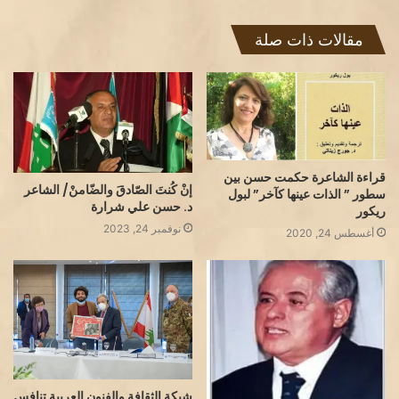
مقالات ذات صلة
قراءة الشاعرة حكمت حسن بين
إنْ كُنتَ الصّادقَ والضّامنْ/ الشاعر
سطور ” الذات عينها كآخر” لبول
د. حسن علي شرارة
ريكور
نوفمبر 24, 2023
أغسطس 24, 2020
شبكة الثقافة والفنون العربية تنافس