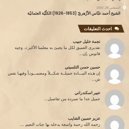
أغسطس 26, 2020
الشيخ أحمد عبّاس الأزْهريّ (1853-1926):الكلّيّة العثمانيّة
احدث التعليقات
نجمة خليل حبيب
تقدبرى العميق لكل ما يجيئ به معلمنا الأكبر د. وجيه
فانوس ,إن...
حسين حسن التلسيني
إن هـذه المـــادة جميلــة شكـــلاً ومضمـــونـاً وفيهـا نفس
ش...
عبير اسكندراني
جميل جدا ما تسرده من تفاصيل...
عزيز حسين الشايب
رحمه الله رحمة واسعة يدخله بها جنات النعيم ....