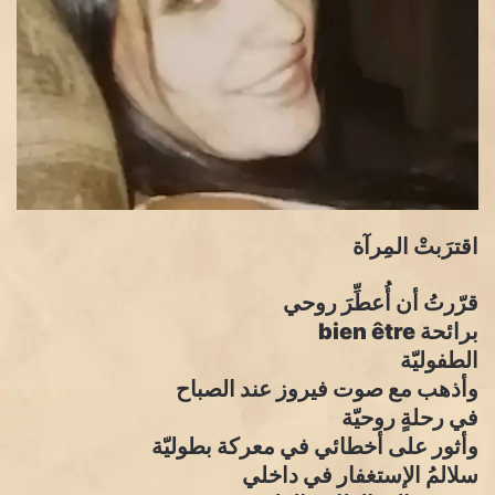
اقترَبتْ المِرآة
قرّرتُ أن أُعطِّرَ روحي
برائحة bien être
الطفوليّة
وأذهب مع صوت فيروز عند الصباح
في رحلةٍ روحيّة
وأثور على أخطائي في معركة بطوليّة
سلالمُ الإستغفار في داخلي