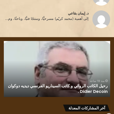
د. إيمان بقاعي
إلى أهمية (محمد كريّم) مسرحيًّا، ومنتجًا فنيًّا، وباحثًا، وم...
رحيل
قرا
الكاتب
في
الروائي
روا
و
رسا
كاتب
بلو
السيناريو
وطن
الفرنسي
للك
ديديه
الف
منذ 19 ساعة
رحيل الكاتب الروائي و كاتب السيناريو الفرنسي ديديه دوكوان
ق
دوكوان
مح
Didier Decoin .
ح
Didier
حسي
Decoin
.
آخر المشاركات المعدلة