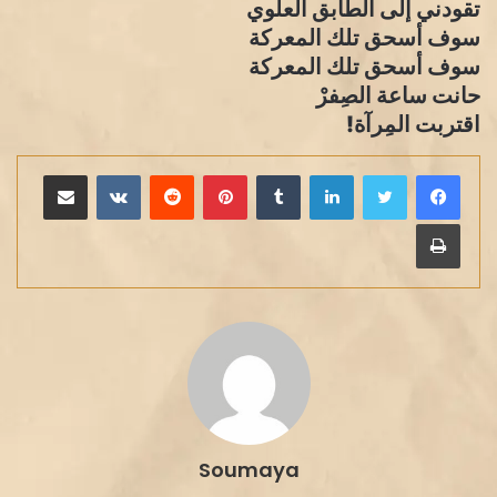
تقودني إلى الطابق العلوي
سوف أسحق تلك المعركة
سوف أسحق تلك المعركة
حانت ساعة الصِفرْ
اقتربت المِرآة!
لينكدإن
بينتيريست
مشاركة عبر البريد
طباعة
Soumaya