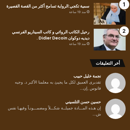
سمية تكجي:الرواية تسامح أكثر من القصة القصيرة
منذ 19 ساعة
رحيل الكاتب الروائي و كاتب السيناريو الفرنسي
ديديه دوكوان Didier Decoin .
منذ 19 ساعة
أخر التعليقات
نجمة خليل حبيب
تقدبرى العميق لكل ما يجيئ به معلمنا الأكبر د. وجيه
فانوس ,إن...
حسين حسن التلسيني
إن هـذه المـــادة جميلــة شكـــلاً ومضمـــونـاً وفيهـا نفس
ش...