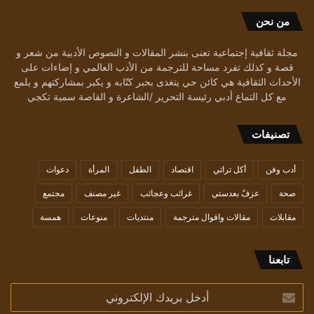
من نحن
مجلة ثقافية إجتماعية تعنى بنشر المقالات و النصوص الأدبية من شعر و
قصة و كذلك تفرد مساحة للترجمة من الأدب العالمي و إضاءات على
الأحداث الثقافية هي كائن حي يتغذى بحبر كتّابه و يكبر بمشاركتهم و يلمع
مع كل التماع أدبي رئيسة التحرير /الشاعرة و القاصة سمية تكجي
تصنيفات
أدب وفن
أكل تراثي
اقتصاد
الطفل
المرأة
دعوات
صحة
عزفٌ بعدستي
غرائب وعجائب
غير مصنف
مجتمع
مقابلات
مقالات واقوال مترجمة
منتديات
منوعات
همسة
تابعنا
أدخل
بريدك