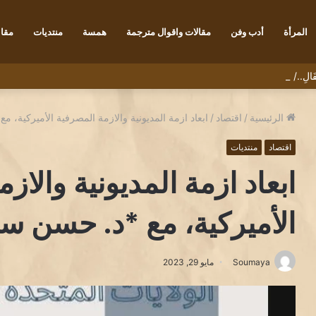
المرأة
أدب وفن
مقالات واقوال مترجمة
همسة
منتديات
مقاب
َطْفَالِ../ بقلم الكاتب رضا يونس
الرئيسية
/
اقتصاد
/
ابعاد ازمة المديونية والازمة المصرفية الأميركية، م
اقتصاد
منتديات
ابعاد ازمة المديونية والاز
الأميركية، مع *د. حسن سر
Soumaya
مايو 29, 2023