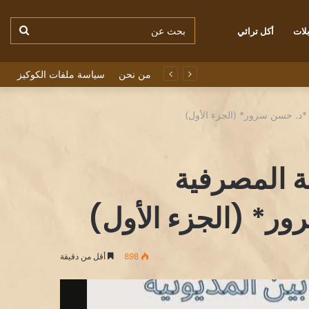
بحث
لات
أكل تراثي
من نحن
سياسة ملفات الكوكيز
عن
ع *د. حسن سرور* (الجزء الأول)
مة المصرفية
ور* (الجزء الأول)
898
أقل من دقيقة