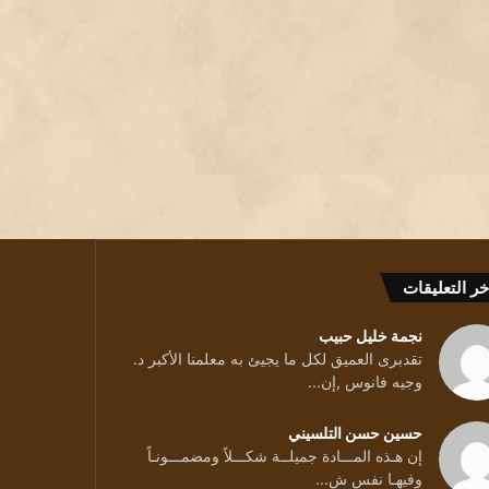
خر التعليقات
نجمة خليل حبيب
تقدبرى العميق لكل ما يجيئ به معلمنا الأكبر د.
وجيه فانوس ,إن...
حسين حسن التلسيني
إن هـذه المـــادة جميلــة شكـــلاً ومضمـــونـاً
وفيهـا نفس ش...
ائد/ بقلم الشاعرة د يسرى بيطار