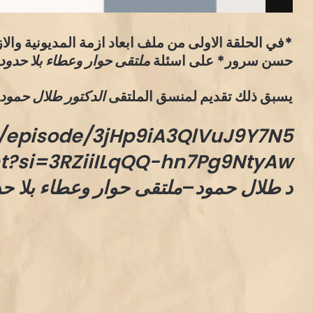
*في الحلقة الاولى من ملف ابعاد ازمة المديونية والا
حسن سرور* على اسئلة
ملتقى حوار وعطاء بلا حدود.
يسبق ذلك تقديم لمنسق الملتقى
الدكتور طلال حمود
m/episode/3jHp9iA3QlVuJ9Y7N5
t?si=3RZiiILqQQ-hn7Pg9NtyAw
د طلال حمود
–
ملتقى حوار وعطاء بلا ح