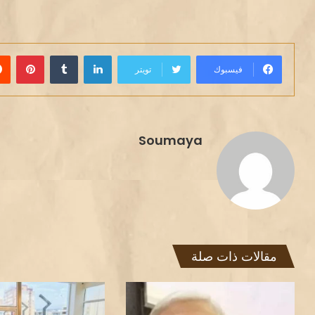
لينكدإن
بينت
فيسبوك
تويتر
Soumaya
مقالات ذات صلة