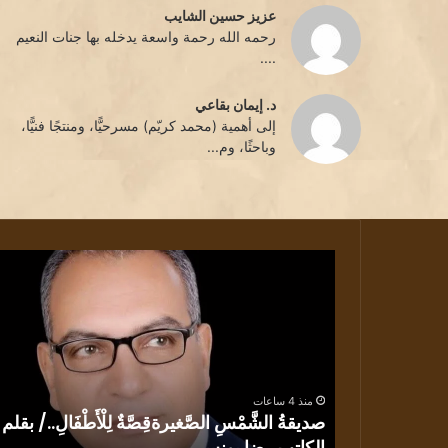
عزيز حسين الشايب
رحمه الله رحمة واسعة يدخله بها جنات النعيم
....
د. إيمان بقاعي
إلى أهمية (محمد كريّم) مسرحيًّا، ومنتجًا فنيًّا،
وباحثًا، وم...
صديقةُ
الشَّمْسِ
الصَّغيرةقِصَّةٌ
لِلْأَطْفَالِ../
بقلم
الكاتب
رضا
منذ 4 ساعات
يونس
صديقةُ الشَّمْسِ الصَّغيرةقِصَّةٌ لِلْأَطْفَالِ../ بقلم
 بيطار
الكاتب رضا يونس