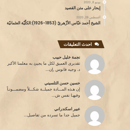
يونيو 8, 2020
إبحار على متن القصيد
أغسطس 26, 2020
الشيخ أحمد عبّاس الأزْهريّ (1853-1926):الكلّيّة العثمانيّة
احدث التعليقات
نجمة خليل حبيب
تقدبرى العميق لكل ما يجيئ به معلمنا الأكبر
د. وجيه فانوس ,إن...
حسين حسن التلسيني
إن هـذه المـــادة جميلــة شكـــلاً ومضمـــونـاً
وفيهـا نفس ش...
عبير اسكندراني
جميل جدا ما تسرده من تفاصيل...