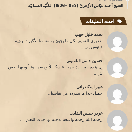
الشيخ أحمد عبّاس الأزْهريّ (1853-1926):الكلّيّة العثمانيّة
احدث التعليقات
نجمة خليل حبيب
تقدبرى العميق لكل ما يجيئ به معلمنا الأكبر د. وجيه
فانوس ,إن...
حسين حسن التلسيني
إن هـذه المـــادة جميلــة شكـــلاً ومضمـــونـاً وفيهـا نفس
ش...
عبير اسكندراني
جميل جدا ما تسرده من تفاصيل...
عزيز حسين الشايب
رحمه الله رحمة واسعة يدخله بها جنات النعيم ....