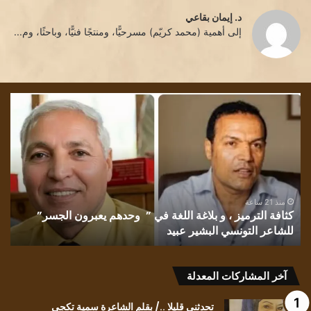
د. إيمان بقاعي
إلى أهمية (محمد كريّم) مسرحيًّا، ومنتجًا فنيًّا، وباحثًا، وم...
كثافة
تشم
الترميز
الل
،
بقل
و
الأد
بلاغة
إقب
اللغة
الش
في
غان
” وحدهم
منذ 21 ساعة
كثافة الترميز ، و بلاغة اللغة في ” وحدهم يعبرون الجسر”
يعبرون
للشاعر التونسي البشير عبيد
ت
الجسر”
للشاعر
التونسي
البشير
آخر المشاركات المعدلة
عبيد
تحدثني قليلا ../ بقلم الشاعرة سمية تكجي