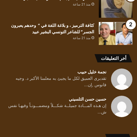
منذ 21 ساعة
كثافة الترميز ، و بلاغة اللغة في ” وحدهم يعبرون
الجسر” للشاعر التونسي البشير عبيد
منذ 21 ساعة
أخر التعليقات
نجمة خليل حبيب
تقدبرى العميق لكل ما يجيئ به معلمنا الأكبر د. وجيه
فانوس ,إن...
حسين حسن التلسيني
إن هـذه المـــادة جميلــة شكـــلاً ومضمـــونـاً وفيهـا نفس
ش...