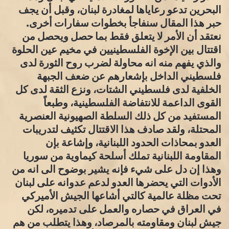
البحرين تدعو رعاياها لمغادرة لبنان، وقبل أن يجف
حبر هذا المقال سنفاجأ بخطوات سفارات أخرى.
نعتقد أن الأمر لا يتعلق فقط بما حصل ويحصل من
اقتتال بين الإخوة الفلسطينيين في مخيم عين الحلوة
والذي يفهم منه انه محاولة لضرب روح الثورة لدى
فلسطيني الداخل بإشعارهم عن ضعف الجبهة
الخلفية لدى فلسطيني الشتات، ونزع الثقة لدى كل
القوى الداعمة للانتفاضة الفلسطينية، وطبعاً
المستفيد من كل ذلك السلطة الصهيونية العنصرية
المحتلة، ولقد صادف هذا الاقتتال تكثيف لتدريبات
العدو بمحاذات الحدود اللبنانية، وإشاعة بإن
المقاومة اللبنانية تملك أسلحة كيماوية من سوريا
وهذا إن دل على شيء فإنه يشير بوضوح الى انه من
الأدوات التي يحضرها العدو لدعم عدوانه على لبنان
تحت مظلة عالمية كالتي أشاعها الجيش الأميركي
في العراق في حصاره والعمل على تدميره، لكن
جيش لبنان ومقاومته بالمرصاد، وهذا يتطلب من هم