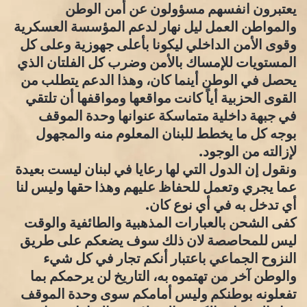
يعتبرون انفسهم مسؤولون عن أمن الوطن
والمواطن العمل ليل نهار لدعم المؤسسة العسكرية
وقوى الأمن الداخلي ليكونا بأعلى جهوزية وعلى كل
المستويات للإمساك بالأمن وضرب كل الفلتان الذي
يحصل في الوطن أينما كان، وهذا الدعم يتطلب من
القوى الحزبية أياً كانت مواقعها ومواقفها أن تلتقي
في جبهة داخلية متماسكة عنوانها وحدة الموقف
بوجه كل ما يخطط للبنان المعلوم منه والمجهول
لإزالته من الوجود.
ونقول إن الدول التي لها رعايا في لبنان ليست بعيدة
عما يجري وتعمل للحفاظ عليهم وهذا حقها وليس لنا
أي تدخل به في أي نوع كان.
كفى الشحن بالعبارات المذهبية والطائفية والوقت
ليس للمحاصصة لان ذلك سوف يضعكم على طريق
النزوح الجماعي باعتبار أنكم تجار في كل شيء
والوطن آخر من تهتموه به، التاريخ لن يرحمكم بما
تفعلونه بوطنكم وليس أمامكم سوى وحدة الموقف