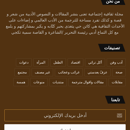
من نحن
مجلة ثقافية إجتماعية تعنى بنشر المقالات و النصوص الأدبية من شعر و
قصة و كذلك تفرد مساحة للترجمة من الأدب العالمي و إضاءات على
الأحداث الثقافية هي كائن حي يتغذى بحبر كتّابه و يكبر بمشاركتهم و يلمع
مع كل التماع أدبي رئيسة التحرير /الشاعرة و القاصة سمية تكجي
تصنيفات
أدب وفن
أكل تراثي
اقتصاد
الطفل
المرأة
دعوات
صحة
عزفٌ بعدستي
غرائب وعجائب
غير مصنف
مجتمع
مقابلات
مقالات واقوال مترجمة
منتديات
منوعات
همسة
تابعنا
أدخل
بريدك
الإلكتروني