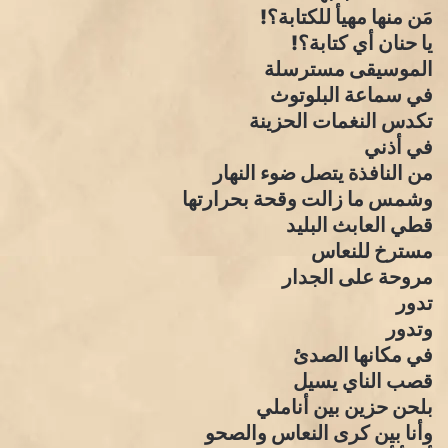
مَن منها مهيأ للكتابة؟!
يا حنان أي كتابة؟!
الموسيقى مسترسلة
في سماعة البلوتوث
تكدس النغمات الحزينة
في أذني
من النافذة يتصل ضوء النهار
وشمس ما زالت وقحة بحرارتها
قطي العابث البليد
مسترخ للنعاس
مروحة على الجدار
تدور
وتدور
في مكانها الصدئ
قصب الناي يسيل
بلحن حزين بين أناملي
وأنا بين كرى النعاس والصحو