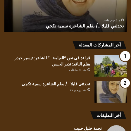
اللغة
في
” وحدهم
منذ يوم واحد
كثافة الترميز ، و بلاغة اللغة في ” وحدهم يعبرون الجسر”
يعبرون
للشاعر التونسي البشير عبيد
الجسر”
للشاعر
التونسي
البشير
آخر المشاركات المعدلة
عبيد
قراءة في نص “القيامة…” للشاعر: تيسير حيدر..
بقلم الناقد: نذير الحسن
منذ 5 ساعات
تحدثني قليلا ../ بقلم الشاعرة سمية تكجي
منذ يوم واحد
أخر التعليقات
نجمة خليل حبيب