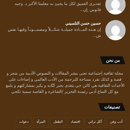
تقدبرى العميق لكل ما يجيئ به معلمنا الأكبر د. وجيه
فانوس ,إن...
حسين حسن التلسيني
إن هـذه المـــادة جميلــة شكـــلاً ومضمـــونـاً وفيهـا نفس
ش...
من نحن
مجلة ثقافية إجتماعية تعنى بنشر المقالات و النصوص الأدبية من شعر و
قصة و كذلك تفرد مساحة للترجمة من الأدب العالمي و إضاءات على
الأحداث الثقافية هي كائن حي يتغذى بحبر كتّابه و يكبر بمشاركتهم و يلمع
مع كل التماع أدبي رئيسة التحرير /الشاعرة و القاصة سمية تكجي
تصنيفات
أدب وفن
أكل تراثي
اقتصاد
الطفل
المرأة
دعوات