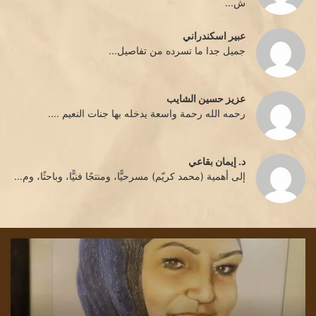
ش...
عبير اسكندراني
جميل جدا ما تسرده من تفاصيل...
عزيز حسين الشايب
رحمه الله رحمة واسعة يدخله بها جنات النعيم ....
د. إيمان بقاعي
إلى أهمية (محمد كريّم) مسرحيًّا، ومنتجًا فنيًّا، وباحثًا، وم...
كثافة
الترميز
،
و
بلاغة