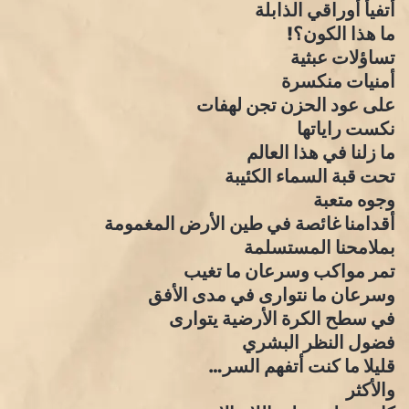
أتفيأ أوراقي الذابلة
ما هذا الكون؟!
تساؤلات عبثية
أمنيات منكسرة
على عود الحزن تجن لهفات
نكست راياتها
ما زلنا في هذا العالم
تحت قبة السماء الكئيبة
وجوه متعبة
أقدامنا غائصة في طين الأرض المغمومة
بملامحنا المستسلمة
تمر مواكب وسرعان ما تغيب
وسرعان ما نتوارى في مدى الأفق
في سطح الكرة الأرضية يتوارى
فضول النظر البشري
قليلا ما كنت أتفهم السر…
والأكثر