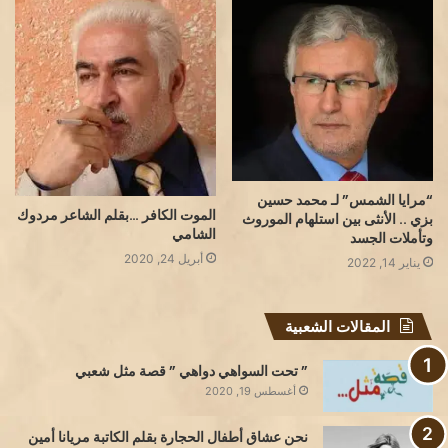
“مرايا الشمس” لـ محمد حسين
الموت الكافر …بقلم الشاعر مردوك
بزي .. الأنثى بين استلهام الموروث
الشامي
وتأملات الجسد
أبريل 24, 2020
يناير 14, 2022
المقالات الشعبية
” تحت السواهي دواهي ” قصة مثل شعبي
أغسطس 19, 2020
نحن عشاق أطفال الحجارة بقلم الكاتبة مريانا أمين