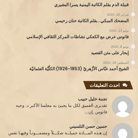
قنبلة الدم بقلم الكاتبة اليمنية يسرا البشيري
فبراير 20, 2020
المضحك المبكي…بقلم الكاتبة حنان رحيمي
يوليو 23, 2020
فانوس عرض مع الكعكي نشاطات المركز الثقافي الإسلامي
يونيو 8, 2020
إبحار على متن القصيد
أغسطس 26, 2020
الشيخ أحمد عبّاس الأزْهريّ (1853-1926):الكلّيّة العثمانيّة
احدث التعليقات
نجمة خليل حبيب
تقدبرى العميق لكل ما يجيئ به معلمنا الأكبر د. وجيه
فانوس ,إن...
حسين حسن التلسيني
إن هـذه المـــادة جميلــة شكـــلاً ومضمـــونـاً وفيهـا نفس