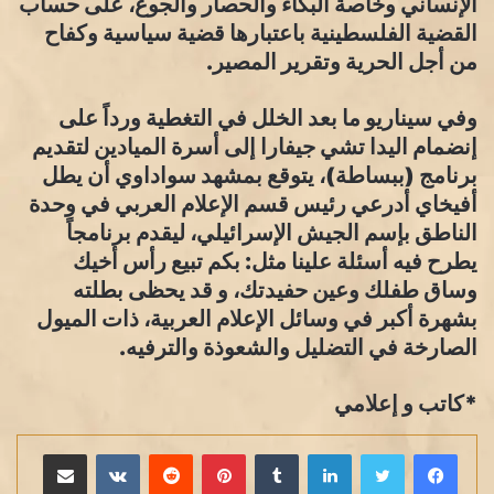
الإنساني وخاصة البكاء والحصار والجوع، على حساب
القضية الفلسطينية باعتبارها قضية سياسية وكفاح
من أجل الحرية وتقرير المصير.
وفي سيناريو ما بعد الخلل في التغطية ورداً على
إنضمام اليدا تشي جيفارا إلى أسرة الميادين لتقديم
برنامج (ببساطة)، يتوقع بمشهد سواداوي أن يطل
أفيخاي أدرعي رئيس قسم الإعلام العربي في وحدة
الناطق بإسم الجيش الإسرائيلي، ليقدم برنامجاً
يطرح فيه أسئلة علينا مثل: بكم تبيع رأس أخيك
وساق طفلك وعين حفيدتك، و قد يحظى بطلته
بشهرة أكبر في وسائل الإعلام العربية، ذات الميول
الصارخة في التضليل والشعوذة والترفيه.
*كاتب و إعلامي
لينكدإن
بينتيريست
مشاركة عبر البريد