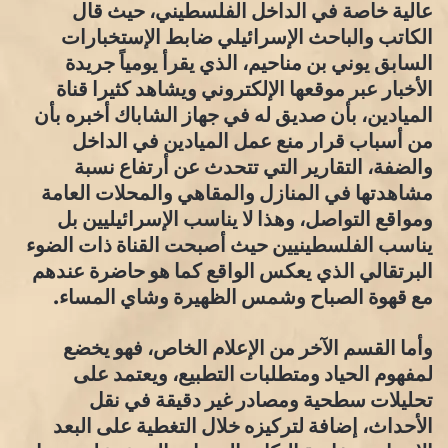
عالية خاصة في الداخل الفلسطيني، حيث قال
الكاتب والباحث الإسرائيلي ضابط الإستخبارات
السابق يوني بن مناحيم، الذي يقرأ يومياً جريدة
الأخبار عبر موقعها الإلكتروني ويشاهد كثيرا قناة
الميادين، بأن صديق له في جهاز الشاباك أخبره بأن
من أسباب قرار منع عمل الميادين في الداخل
والضفة، التقارير التي تتحدث عن أرتفاع نسبة
مشاهدتها في المنازل والمقاهي والمحلات العامة
ومواقع التواصل، وهذا لا يناسب الإسرائيليين بل
يناسب الفلسطينيين حيث أصبحت القناة ذات الضوء
البرتقالي الذي يعكس الواقع كما هو حاضرة عندهم
مع قهوة الصباح وشمس الظهيرة وشاي المساء.
وأما القسم الآخر من الإعلام الخاص، فهو يخضع
لمفهوم الحياد ومتطلبات التطبيع، ويعتمد على
تحليلات سطحية ومصادر غير دقيقة في نقل
الأحداث، إضافة لتركيزه خلال التغطية على البعد