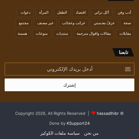
أدب وفن
أكل تراثي
اقتصاد
الطفل
المرأة
دعوات
صحة
عزفٌ بعدستي
غرائب وعجائب
غير مصنف
مجتمع
مقابلات
مقالات واقوال مترجمة
منتديات
منوعات
همسة
تابعنا
أدخل
بريدك
الإلكتروني
hassadlhibr
© Copyright 2026, All Rights Reserved |
Done by
KSupport24
من نحن
سياسة ملفات الكوكيز