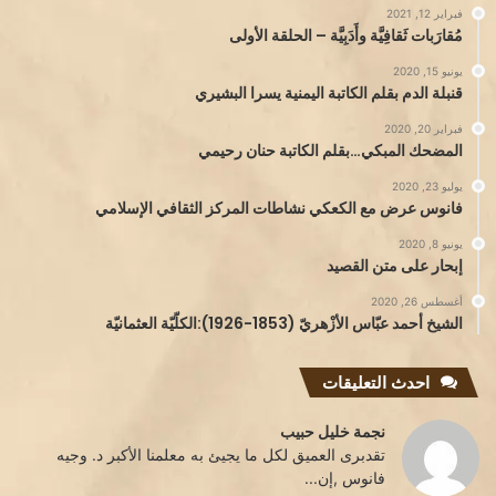
فبراير 12, 2021
مُقارَبات ثَقافِيَّة وأَدَبِيَّة – الحلقة الأولى
يونيو 15, 2020
قنبلة الدم بقلم الكاتبة اليمنية يسرا البشيري
فبراير 20, 2020
المضحك المبكي…بقلم الكاتبة حنان رحيمي
يوليو 23, 2020
فانوس عرض مع الكعكي نشاطات المركز الثقافي الإسلامي
يونيو 8, 2020
إبحار على متن القصيد
أغسطس 26, 2020
الشيخ أحمد عبّاس الأزْهريّ (1853-1926):الكلّيّة العثمانيّة
احدث التعليقات
نجمة خليل حبيب
تقدبرى العميق لكل ما يجيئ به معلمنا الأكبر د. وجيه
فانوس ,إن...