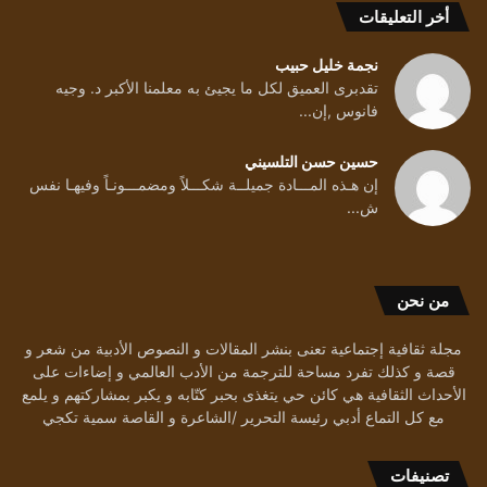
أخر التعليقات
نجمة خليل حبيب
تقدبرى العميق لكل ما يجيئ به معلمنا الأكبر د. وجيه
فانوس ,إن...
حسين حسن التلسيني
إن هـذه المـــادة جميلــة شكـــلاً ومضمـــونـاً وفيهـا نفس
ش...
من نحن
مجلة ثقافية إجتماعية تعنى بنشر المقالات و النصوص الأدبية من شعر و
قصة و كذلك تفرد مساحة للترجمة من الأدب العالمي و إضاءات على
الأحداث الثقافية هي كائن حي يتغذى بحبر كتّابه و يكبر بمشاركتهم و يلمع
مع كل التماع أدبي رئيسة التحرير /الشاعرة و القاصة سمية تكجي
تصنيفات