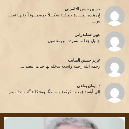
حسين حسن التلسيني
إن هـذه المـــادة جميلــة شكـــلاً ومضمـــونـاً وفيهـا نفس
ش...
عبير اسكندراني
جميل جدا ما تسرده من تفاصيل...
عزيز حسين الشايب
رحمه الله رحمة واسعة يدخله بها جنات النعيم ....
د. إيمان بقاعي
إلى أهمية (محمد كريّم) مسرحيًّا، ومنتجًا فنيًّا، وباحثًا، وم...
رحيل
قرا
الكاتب
في