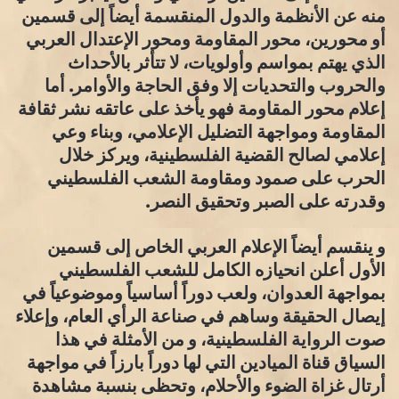
منه عن الأنظمة والدول المنقسمة أيضاً إلى قسمين
أو محورين، محور المقاومة ومحور الإعتدال العربي
الذي يهتم بمواسم وأولويات، لا تتأثر بالأحداث
والحروب والتحديات إلا وفق الحاجة والأوامر. أما
إعلام محور المقاومة فهو يأخذ على عاتقه نشر ثقافة
المقاومة ومواجهة التضليل الإعلامي، وبناء وعي
إعلامي لصالح القضية الفلسطينية، ويركز خلال
الحرب على صمود ومقاومة الشعب الفلسطيني
وقدرته على الصبر وتحقيق النصر.
و ينقسم أيضاً الإعلام العربي الخاص إلى قسمين
الأول أعلن انحيازه الكامل للشعب الفلسطيني
بمواجهة العدوان، ولعب دوراً أساسياً وموضوعياً في
إيصال الحقيقة وساهم في صناعة الرأي العام، وإعلاء
صوت الرواية الفلسطينية، و من الأمثلة في هذا
السياق قناة الميادين التي لها دوراً بارزاً في مواجهة
أرتال غزاة الضوء والأحلام، وتحظى بنسبة مشاهدة