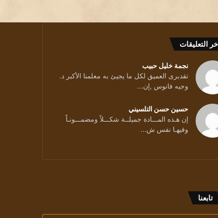
خر التعليقات
نجمة خليل حبيب
تقدبرى العميق لكل ما يجيئ به معلمنا الأكبر د.
وجيه فانوس ,إن...
حسين حسن التلسيني
إن هـذه المـــادة جميلــة شكـــلاً ومضمـــونـاً
حيدر..
وفيهـا نفس ش...
تابعنا