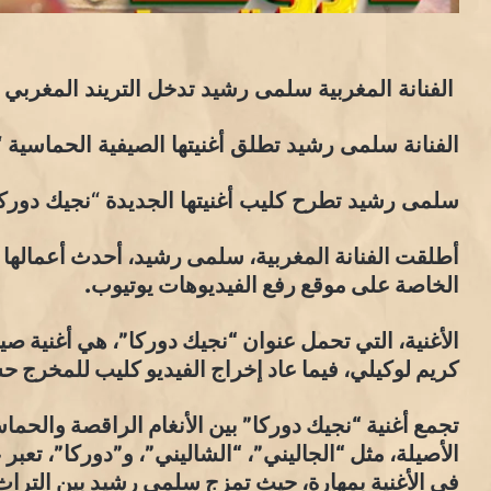
الفنانة المغربية سلمى رشيد تدخل التريند المغربي
الفنانة سلمى رشيد تطلق أغنيتها الصيفية الحماسية 
سلمى رشيد تطرح كليب أغنيتها الجديدة “نجيك دوركا
أطلقت الفنانة المغربية، سلمى رشيد، أحدث أعمالها الغ
الخاصة على موقع رفع الفيديوهات يوتيوب.
الأغنية، التي تحمل عنوان “نجيك دوركا”، هي أغنية ص
كريم لوكيلي، فيما عاد إخراج الفيديو كليب للمخرج ح
تجمع أغنية “نجيك دوركا” بين الأنغام الراقصة والحم
الأصيلة، مثل “الجاليني”، “الشاليني”، و”دوركا”، تعبر 
في الأغنية بمهارة، حيث تمزج سلمى رشيد بين التراث ا