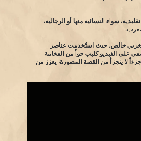
ليدية، سواء النسائية منها أو الرجالية،
مغرب.
 مغربي خالص، حيث استُخدمت عناصر
ى على الفيديو كليب جواً من الفخامة
زءاً لا يتجزأ من القصة المصورة، يعزز من