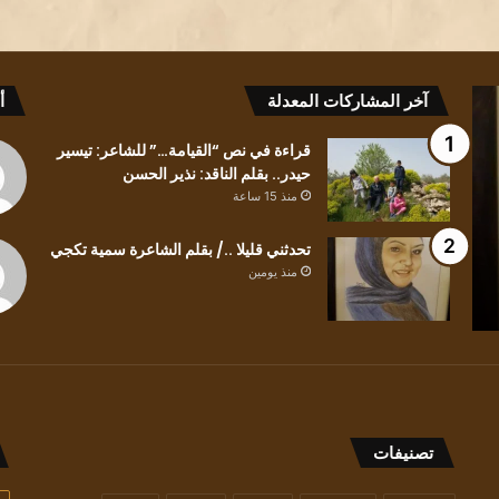
قراءة
آخر المشاركات المعدلة
أ
في
نص
قراءة في نص “القيامة…” للشاعر: تيسير
“القيامة…”
حيدر.. بقلم الناقد: نذير الحسن
للشاعر:
منذ 15 ساعة
تيسير
حيدر..
تحدثني قليلا ../ بقلم الشاعرة سمية تكجي
منذ 15 ساعة
بقلم
غة في ” وحدهم
منذ يومين
قراءة في نص “القيامة…” للشاعر: تيسير 
الناقد:
نسي البشير عبيد
بقلم الناقد: نذير الحسن
نذير
الحسن
تصنيفات