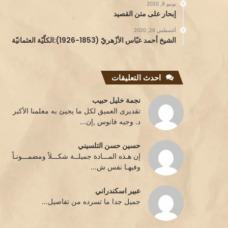
يونيو 8, 2020
إبحار على متن القصيد
أغسطس 26, 2020
الشيخ أحمد عبّاس الأزْهريّ (1853-1926):الكلّيّة العثمانيّة
احدث التعليقات
نجمة خليل حبيب
تقدبرى العميق لكل ما يجيئ به معلمنا الأكبر
د. وجيه فانوس ,إن...
حسين حسن التلسيني
إن هـذه المـــادة جميلــة شكـــلاً ومضمـــونـاً
وفيهـا نفس ش...
عبير اسكندراني
جميل جدا ما تسرده من تفاصيل...