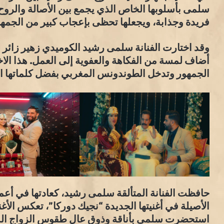
سلمى بأسلوبها الخاص الذي يجمع بين الأصالة والروح 
فريدة وجذابة، ويجعلها تحظى بإعجاب كبير من الجمهو
وقد اختارت الفنانة سلمى رشيد الكوميدي زهير زائر لب
أضاف لمسة من الفكاهة والعفوية إلى العمل. هذا الاخ
الجمهور وتدخل الطوندونس المغربي بفضل كلماتها الر
حافظت الفنانة المتألقة سلمى رشيد، كعادتها في أعماله
الأصيلة في أغنيتها الجديدة “نجيك دوركا”، تعكس الأغني
استحضرت سلمى بأناقة وذوق عالٍ طقوس الزواج المغربي