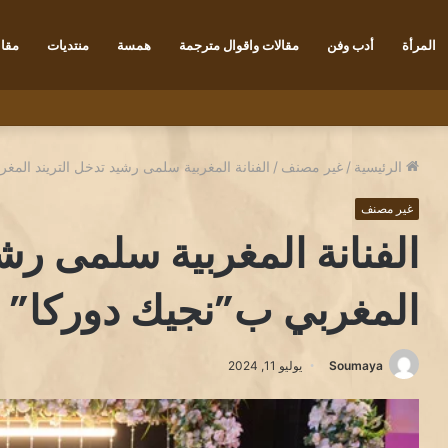
المرأة
أدب وفن
مقالات واقوال مترجمة
همسة
منتديات
مقاب
 تكجي
الرئيسية
/
غير مصنف
/
الفنانة المغربية سلمى رشيد تدخل التريند المغ
غير مصنف
الفنانة المغربية سلمى رشي
المغربي ب”نجيك دوركا”
Soumaya
يوليو 11, 2024