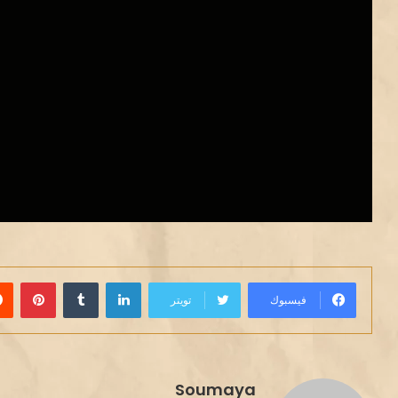
لينكدإن
بينت
فيسبوك
تويتر
Soumaya