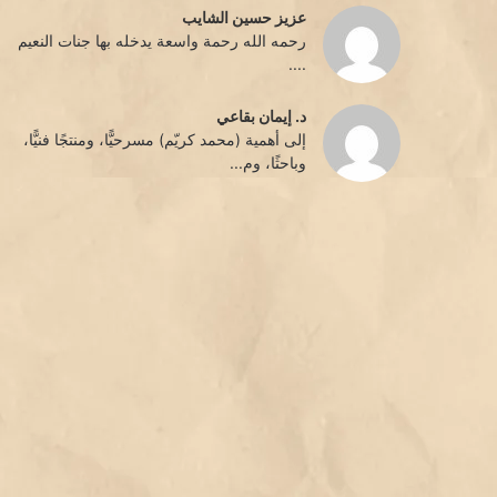
عزيز حسين الشايب
رحمه الله رحمة واسعة يدخله بها جنات النعيم
....
د. إيمان بقاعي
إلى أهمية (محمد كريّم) مسرحيًّا، ومنتجًا فنيًّا،
وباحثًا، وم...