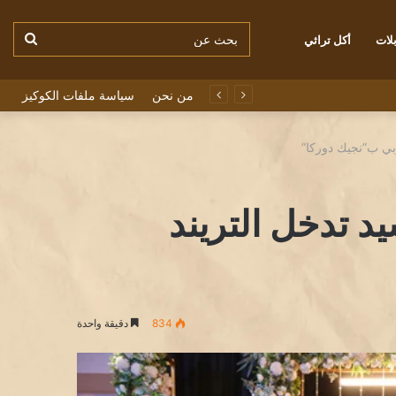
بحث
لات
أكل تراثي
من نحن
سياسة ملفات الكوكيز
عن
ربي ب”نجيك دوركا”
د تدخل التريند
834
دقيقة واحدة