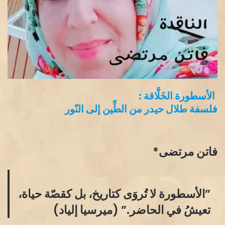
الأسطورة الخَلَّاقة :
​فلسفة طلال حيدر من الطِّين إلى النّور
​فاتن مرتضى*
​”الأسطورة لا تُروَى كتاريخ، بل كقصّة حياة،
تعيشُ في الحاضر.” (ميرسيا إلياد)