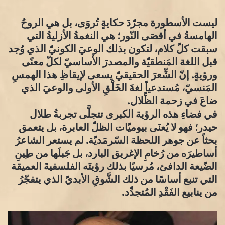
​ليست الأسطورة مجرّدَ حكايةٍ تُروَى، بل هي الروحُ
الهامسةُ في أقصَى النّور؛ هي النغمةُ الأزليةُ التي
سبقت كلّ كلام، لتكون بذلك الوعيَ الكونيّ الذي وُجد
قبل اللغة المَنطقيّة والمصدرَ الأساسيّ لكلّ معنًى
ورؤيةٍ. إنّ الشِّعرَ الحقيقيّ يسعى لإيقاظِ هذا الهمسِ
المَنسيّ، مُستدعياً لغةَ الخَلْقِ الأولى والوعيَ الذي
ضاعَ في زحمة الظِّلال.
​في فضاءِ هذه الرؤية الكبرى تتجلَّى تجربةُ طلال
حيدر؛ فهو لا يُعنَى بيوميّات الظلّ العابرة، بل يتعمق
بحثاً عن جوهر اللحظة السّرمَديّة. لم يستعر الشاعرُ
أساطيرَه من رُخامِ الإغريق البارد، بل جَبلَها من طِينِ
الضّيعة الدافئ، مُرسيًا بذلك رؤيتَه الفلسفيةَ العميقة
التي تنبع أساسًا من ذلك الشَّوقِ الأبديّ الذي يتفجّرُ
من ينابيع الفَقْدِ المُتجدِّد.