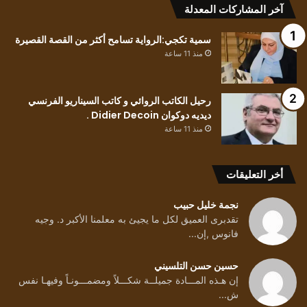
آخر المشاركات المعدلة
سمية تكجي:الرواية تسامح أكثر من القصة القصيرة
منذ 11 ساعة
رحيل الكاتب الروائي و كاتب السيناريو الفرنسي
ديديه دوكوان Didier Decoin .
منذ 11 ساعة
أخر التعليقات
نجمة خليل حبيب
تقدبرى العميق لكل ما يجيئ به معلمنا الأكبر د. وجيه
فانوس ,إن...
حسين حسن التلسيني
إن هـذه المـــادة جميلــة شكـــلاً ومضمـــونـاً وفيهـا نفس
ش...