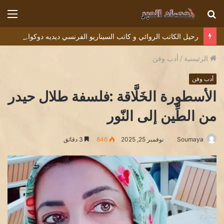
بحث
الق
عن
رحيل الكاتب الروائي و كاتب السيناريو الفرنسي ديديه دوكوان Didier Decoin .
الرئيسية
/
أدب وفن
أدب وفن
الأسطورة الخَلَّاقة :​فلسفة طلال حيدر
من الطِّين إلى النّور
Soumaya
نوفمبر 25, 2025
846
3 دقائق