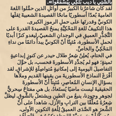
بالشِّتِي يا ديب بَلْكِي بِيْسْمَعُوا».
​لقد كان شاعرُنا الكبيرُ من أوائلِ الذين حمَّلوا اللغةَ
العاميةَ بُعدًا أسطوريًا مانحًا القصيدةَ الشعبيةَ ثِقلَها
الكونيَّ وقدرتَها على حملِ الرموزِ الكبرى.
​هذا التكييفُ للغةِ المَحْكِيَّةِ يمنحُ القصيدةَ القدرةَ على
التَّجَذُّرِ العميقِ في الوجدانِ الشعبيّ، ليغدو كنزًا أبديًا
لحملِ الأسطورة، مُثبِتًا أنّ الكونيَّ يبدأُ دائمًا من نداءِ
المَحْكِيِّ والخاصِّ.
​في الختام، يُعلِنُ شِعرُ طلال حيدر عن كنوزٍ إبداعيةٍ
ثمينةٍ؛ فهو لم يُجدِّدِ الأسطورةَ فحسب، بل حوَّلَ
التفاصيلَ اليوميةَ إلى إمكانيةٍ مُتواصِلَةٍ للإشراقِ. لقد
أفْرَغَ النماذجَ الأسطوريةَ من يقينها القديمِ وملأها
بسؤالِ الإنسانِ المُعاصِرِ، مُثبِتاً أنّ الأسطورةَ
الحقيقيةَ ليست ماضيًا يُستَعادُ، بل هي مفتاحٌ سِحريٌّ
لجوهرِ وجودِنا، ينبعُ من الطينِ ويشتعلُ بالشَّوقِ. ليظلَّ
شِعرُهُ مُعلَّقًا بين الترابِ والأزل، شاهداً على أنّ
الشِّعرَ هو الصَّدَى العميقُ لِلُغةِ التكوينِ الأولى،