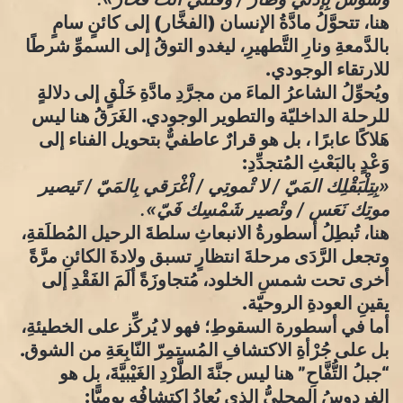
​هنا، تتحوَّلُ مادَّةُ الإنسان (الفخَّار) إلى كائنٍ سامٍ
بالدَّمعةِ ونارِ التَّطهيرِ، ليغدو التوقُ إلى السموِّ شرطًا
للارتقاء الوجودي.
​ويُحوِّلُ الشاعرُ الماءَ من مجرَّدِ مادَّةِ خَلْقٍ إلى دلالةٍ
للرحلة الداخليّة والتطوير الوجودي. الغَرَقُ هنا ليس
هَلاكًا عابرًا ، بل هو قرارٌ عاطفيٌّ بتحويل الفناء إلى
وَعْدٍ بالبَعْثِ المُتجدِّدِ:
​«بِتِلْبَقْلِك المَيّ / لا تْموتِي / اْغْرَقي بِالمَيّ / تَيصير
موتِك نَعَس / وتْصير شَمْسِك فَيّ».
​هنا، تُبطِلُ أسطورةُ الانبعاثِ سلطةَ الرحيل المُطلَقةِ،
وتجعل الرَّدَى مرحلةَ انتظارٍ تسبق ولادةَ الكائنِ مرَّةً
أخرى تحت شمسِ الخلود، مُتجاوزَةً ألَمَ الفَقْدِ إلى
يقينِ العودةِ الروحيّة.
​أما في أسطورة السقوطِ؛ فهو لا يُركِّز على الخطيئةِ،
بل على جُرْأةِ الاكتشافِ المُستمِرّ النّابِعَةِ من الشوق.
“جبلُ التُّفَّاحِ” هنا ليس جنَّةَ الطَّرْدِ الغَيْبيَّةَ، بل هو
الفردوسُ المحليُّ الذي يُعادُ اكتشافُه يوميًّا: