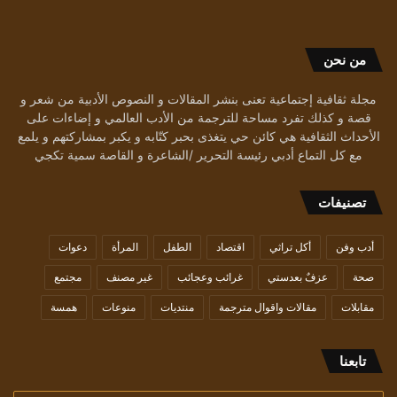
من نحن
مجلة ثقافية إجتماعية تعنى بنشر المقالات و النصوص الأدبية من شعر و
قصة و كذلك تفرد مساحة للترجمة من الأدب العالمي و إضاءات على
الأحداث الثقافية هي كائن حي يتغذى بحبر كتّابه و يكبر بمشاركتهم و يلمع
مع كل التماع أدبي رئيسة التحرير /الشاعرة و القاصة سمية تكجي
تصنيفات
أدب وفن
أكل تراثي
اقتصاد
الطفل
المرأة
دعوات
صحة
عزفٌ بعدستي
غرائب وعجائب
غير مصنف
مجتمع
مقابلات
مقالات واقوال مترجمة
منتديات
منوعات
همسة
تابعنا