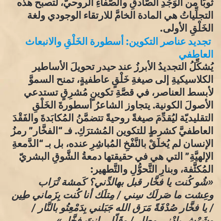
ثوبًا من الوَجْدِ الصّادقِ والصَّفاءِ الروحيّ، لتصبح هذه
التجلِّياتُ هي المادة الخامَّ للارتقاء الوجودي ولغة
الخَلْقِ الأولى.
​تجديد عناصر التكوين: أسطورة الخَلْقِ والانبعاث
العاطفي
​يُشكِّلُ التجديدُ الأبرزُ عند حيدر تحويلَ الأساطير
الكلاسيكيةِ إلى صيغةِ خَلْقٍ عاطفيةٍ، تمنح السموَّ
لأبسط العناصر، في قصَّةِ تكوينٍ مُشرِقٍ تستدعي
الأصولَ الكونية. يتجاوز الشاعرُ أسطورةَ الخَلْقِ
التقليديّة ليُقدِّمَ صيغةً روحيةً تتضمَّنُ المُكابَدةَ والفَقْدَ
العاطفيَّ كشرطٍ للتكوين المُشترَكِ. فـ “الفخَّار” رمزُ
الإنسان لم يُخلَقْ بالنَّفْخِ المُباشِرِ عنده، بل بـ “الدَّمعةِ
الإلهيَّةِ” التي هي في حقيقتها دمعةُ الشَّوقِ البشريّ
المُكثَّفة، وبنارِ التَّحوُّلِ والتَّطهير:
«شُو كُنت يا فخَّار قبل بهالدِّني؟ كَمشة تْرَاب
وعِشت ما صَرلَك سِني / مِتلَك أنا كُنت بِزَماني طِين
/ يا فخَّار صُدْفَةً مَرَق الله جَبَلني بِدَمْعِتُو بالنَّار /
وشَوْش بِإدْني وطار / وقَلّلي انتَ فخَّار».