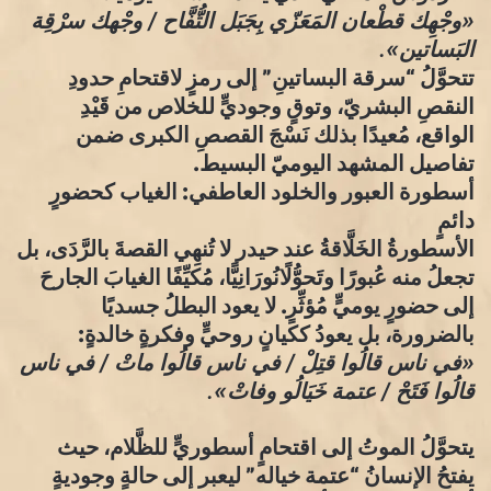
​«وجْهِك قطْعان المَعَزّي بِجَبَل التُّفَّاح / وجْهك سرْقِة
البَساتين».
​تتحوَّلُ “سرقة البساتينِ” إلى رمزٍ لاقتحامِ حدودِ
النقصِ البشريّ، وتوقٍ وجوديٍّ للخلاص من قَيْدِ
الواقع، مُعيدًا بذلك نَسْجَ القصصِ الكبرى ضمن
تفاصيل المشهد اليوميّ البسيط.
​أسطورة العبور والخلود العاطفي: الغياب كحضورٍ
دائمٍ
​الأسطورةُ الخَلَّاقةُ عند حيدر لا تُنهِي القصةَ بالرَّدَى، بل
تجعلُ منه عُبورًا وتَحوُّلًانُورَانِيًّا، مُكيِّفًا الغيابَ الجارحَ
إلى حضورٍ يوميٍّ مُؤثِّرٍ. لا يعود البطلُ جسديًا
بالضرورة، بل يعودُ ككيانٍ روحيٍّ وفكرةٍ خالدةٍ:
​«في ناس قالُوا قتِلْ / في ناس قالُوا ماتْ / في ناس
قالُوا فَتَحْ / عتمة خَيَالُو وفاتْ».
​يتحوَّلُ الموتُ إلى اقتحامٍ أسطوريٍّ للظَّلام، حيث
يفتحُ الإنسانُ “عتمة خياله” ليعبر إلى حالةٍ وجوديةٍ