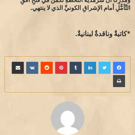
ومُدرِكًا أنّ سَرمَديَّةَ اللحظةِ تكمُنُ في فَتْحِ أفُقِ
التَّأمُّلِ أمام الإشراقِ الكونيِّ الذي لا ينتهي.
​*كاتبةٌ وناقدةٌ لبنانيةٌ.
لينكدإن
بينتيريست
مشاركة عبر البريد
طباعة