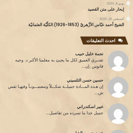
يونيو 8, 2020
إبحار على متن القصيد
أغسطس 26, 2020
الشيخ أحمد عبّاس الأزْهريّ (1853-1926):الكلّيّة العثمانيّة
احدث التعليقات
نجمة خليل حبيب
تقدبرى العميق لكل ما يجيئ به معلمنا الأكبر د. وجيه
فانوس ,إن...
حسين حسن التلسيني
إن هـذه المـــادة جميلــة شكـــلاً ومضمـــونـاً وفيهـا نفس
ش...
عبير اسكندراني
جميل جدا ما تسرده من تفاصيل...
عزيز حسين الشايب