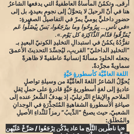
أرقى. وتكمُنُ المأساةُ العاطفيةُ التي يدفعها الشاعرُ
هنا في أنّ الرحيلَ لا يتحوَّلُ إلى نجومٍ بعيدةٍ، بل إلى
حضورٍ داخليٍّ يوميٍّ يمرّ في التفاصيل الصغيرةِ:
​«في ناس… بِيرُوحُوا وما بيرْجَعُوا، بَسّ بِيْضَلُّوا عَم
يْمَرِّقُوا قدّام الذَّاكِرَة كل يَوْم.».
​تفرُّدُهُ يكمُنُ في استبدالِ التخليدِ الكونيّ البعيدِ بـ
“التخليدِ الداخليّ” القريبِ، ليُجسِّدَ التحديثَ الأعمقَ
بجعله الخلودَ مسألةً إنسانيةً عاطفيةً لا ظاهرةً
سماويةً مجرَّدةً.
​اللغة العامِّيَّة كأسطورةٍ حَيَّةٍ
​يُحوِّلُ الشاعرُ اللغةَ العامِّيَّةَ من وسيلةِ تواصلٍ
عاديةٍ إلى لغةٍ أسطوريةٍ حَيَّةٍ قادرةٍ على حملِ ثِقلِ
الملاحمِ والإيقاعِ التّرتيليّ، إذ يهدفُ الشِّعرُ عنده إلى
صياغةِ الأسطورةِ الشفاهيةِ المُتَجذِّرَةِ في الوجدانِ
الشعبيّ، حيث يصبحُ “الدِّيبُ” رمزاً للنِّداءِ الأصيلِ
والمُطلَقِ:
​«يا ناطْرين التَّلْج ما عاد بِدْكُن تِرْجَعُوا / صَرِّخْ عَلَيْهِن