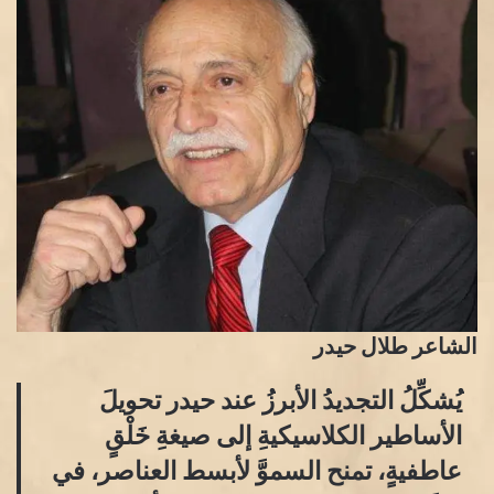
الشاعر طلال حيدر
​يُشكِّلُ التجديدُ الأبرزُ عند حيدر تحويلَ
الأساطير الكلاسيكيةِ إلى صيغةِ خَلْقٍ
عاطفيةٍ، تمنح السموَّ لأبسط العناصر، في