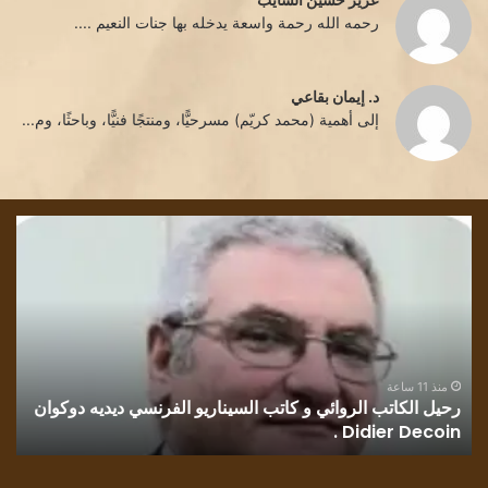
رحمه الله رحمة واسعة يدخله بها جنات النعيم ....
د. إيمان بقاعي
إلى أهمية (محمد كريّم) مسرحيًّا، ومنتجًا فنيًّا، وباحثًا، وم...
رحيل
قرا
الكاتب
في
الروائي
روا
و
رسا
كاتب
بلو
السيناريو
وطن
الفرنسي
للك
ديديه
الف
منذ 11 ساعة
رحيل الكاتب الروائي و كاتب السيناريو الفرنسي ديديه دوكوان
ق
دوكوان
مح
Didier Decoin .
ح
Didier
حسي
Decoin
.