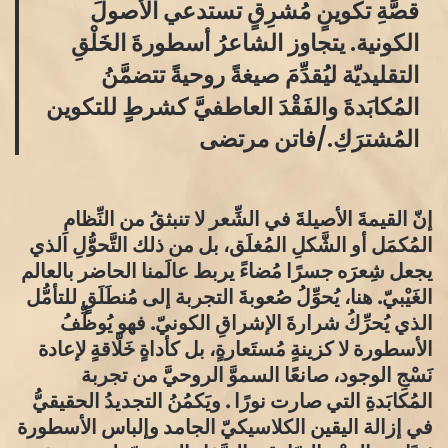
قصَّةِ تكوينٍ مُشرِقٍ تستدعي الأصولَ
الكونية. يتجاوز الشاعرُ أسطورةَ الخَلْقِ
التقليديّة ليُقدِّمَ صيغةً روحيةً تتضمَّنُ
المُكابَدةَ والفَقْدَ العاطفيَّ كشرطٍ للتكوين
المُشترَكِ./فاتن مرتضى
​إنّ القيمةَ الأصيلةَ في الشِّعر لا تنبثقُ من النِّظامِ
المُكمَل أو الشَّكلِ المُغلَق، بل من ذلك التَّحوُّلِ الذي
يجعل شِعرَه جسرًا مُضاءً يربط عالَمنا الحاضر بالعالم
الغَيْبيّ. هنا، يُحوِّلُ صُعوبةَ التجربة إلى مُنطَلَقٍ للتأمُّل
الذي يُحرِّكُ شرارةَ الإشراقِ الكونيّ. فهو يُوظِّفُ
الأسطورة لا كزينةٍ مُستَعارةٍ، بل كأداةٍ خَلَّاقةٍ لإعادة
نَسْجِ الوجود، صانعًا السموَّ الروحيَّ من تجربة
المُكابَدةِ التي صارت نورًا . ويَكمُنُ التجديدُ الحقيقيُّ
في إزالة اليقين الكلاسيكيّ الجامد وإلباس الأسطورة