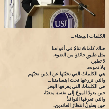
الكلمات البيضاء…
هناك كلماتٌ تنامُ في أفواهنا
مثل طيورٍ خائفةٍ من الضوء،
لا تطير،
ولا تموت.
هي الكلماتُ التي نخبّئها عن الذين نحبّهم
والتي نزرعها تحتَ ابتسامتنا…
هي الكلماتُ التي يعرفها البحر
حين يعودُ الموجُ إلى نفسهِ متعبًا،
والتي تعرفها النوافذُ
حين يطولُ انتظارُ العائدين.