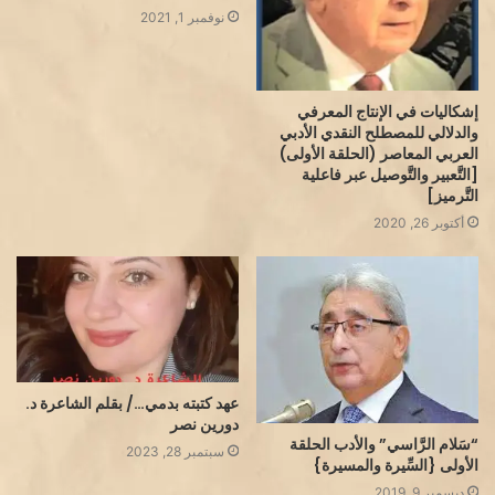
نوفمبر 1, 2021
إشكاليات في الإنتاج المعرفي
والدلالي للمصطلح النقدي الأدبي
العربي المعاصر (الحلقة الأولى)
[التَّعبير والتَّوصيل عبر فاعلية
التَّرميز]
أكتوبر 26, 2020
عهد كتبته بدمي…/ بقلم الشاعرة د.
دورين نصر
“سَلام الرَّاسي” والأدب الحلقة
سبتمبر 28, 2023
الأولى {السِّيرة والمسيرة}
ديسمبر 9, 2019