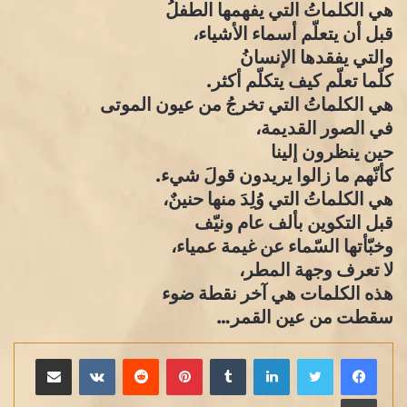
هي الكلماتُ التي يفهمها الطفلُ
قبل أن يتعلّم أسماء الأشياء،
والتي يفقدها الإنسانُ
كلّما تعلّم كيف يتكلّم أكثر.
هي الكلماتُ التي تخرجُ من عيون الموتى
في الصور القديمة،
حين ينظرون إلينا
كأنّهم ما زالوا يريدون قولَ شيء.
هي الكلماتُ التي وُلِدَ منها حنينٌ،
قبل التكوين بألف عام ونيّف
وخبّأتها السّماء عن غيمة عمياء،
لا تعرف وجهة المطر،
هذه الكلمات هي آخر نقطة ضوء
سقطت من عين القمر…
لينكدإن
بينتيريست
مشاركة عبر البريد
طباعة