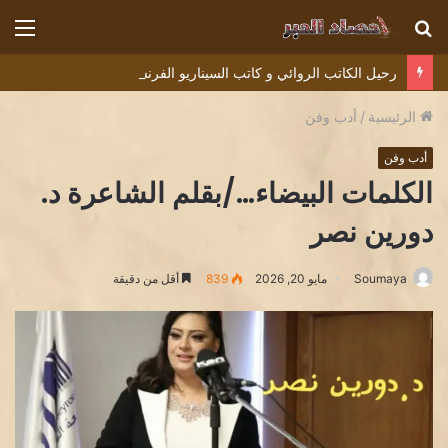
بحث
الق
عن
رحيل الكاتب الروائي و كاتب السيناريو الفرنسي ديديه دوكوان Didier Decoin .
الرئيسية
/
أدب وفن
أدب وفن
الكلمات البيضاء…/بقلم الشاعرة د.
دورين نصر
Soumaya
مايو 20, 2026
839
أقل من دقيقة