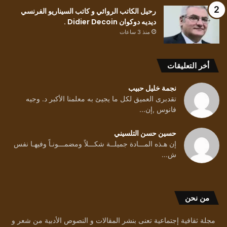
رحيل الكاتب الروائي و كاتب السيناريو الفرنسي
ديديه دوكوان Didier Decoin .
منذ 3 ساعات
أخر التعليقات
نجمة خليل حبيب
تقدبرى العميق لكل ما يجيئ به معلمنا الأكبر د. وجيه
فانوس ,إن...
حسين حسن التلسيني
إن هـذه المـــادة جميلــة شكـــلاً ومضمـــونـاً وفيهـا نفس
ش...
من نحن
مجلة ثقافية إجتماعية تعنى بنشر المقالات و النصوص الأدبية من شعر و