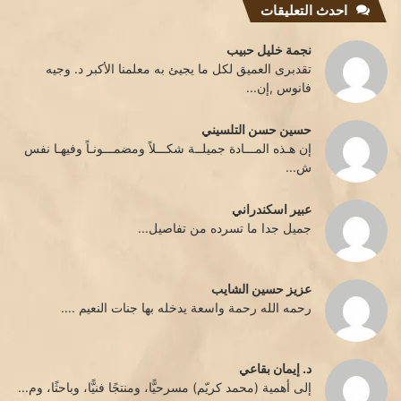
احدث التعليقات
نجمة خليل حبيب
تقدبرى العميق لكل ما يجيئ به معلمنا الأكبر د. وجيه
فانوس ,إن...
حسين حسن التلسيني
إن هـذه المـــادة جميلــة شكـــلاً ومضمـــونـاً وفيهـا نفس
ش...
عبير اسكندراني
جميل جدا ما تسرده من تفاصيل...
عزيز حسين الشايب
رحمه الله رحمة واسعة يدخله بها جنات النعيم ....
د. إيمان بقاعي
إلى أهمية (محمد كريّم) مسرحيًّا، ومنتجًا فنيًّا، وباحثًا، وم...