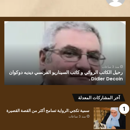
رحيل
قرا
الكاتب
في
الروائي
روا
و
رسا
كاتب
بلو
السيناريو
وطن
الفرنسي
للك
ديديه
الف
منذ 3 ساعات
رحيل الكاتب الروائي و كاتب السيناريو الفرنسي ديديه دوكوان
ق
دوكوان
مح
Didier Decoin .
ح
Didier
حسي
Decoin
.
آخر المشاركات المعدلة
سمية تكجي:الرواية تسامح أكثر من القصة القصيرة
منذ 3 ساعات