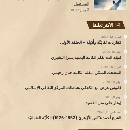
المستقبل
يوليو 17, 2019
الأكثر تعليقا
فبراير 12, 2021
مُقارَبات ثَقافِيَّة وأَدَبِيَّة – الحلقة الأولى
يونيو 15, 2020
قنبلة الدم بقلم الكاتبة اليمنية يسرا البشيري
فبراير 20, 2020
المضحك المبكي…بقلم الكاتبة حنان رحيمي
يوليو 23, 2020
فانوس عرض مع الكعكي نشاطات المركز الثقافي الإسلامي
يونيو 8, 2020
إبحار على متن القصيد
أغسطس 26, 2020
الشيخ أحمد عبّاس الأزْهريّ (1853-1926):الكلّيّة العثمانيّة