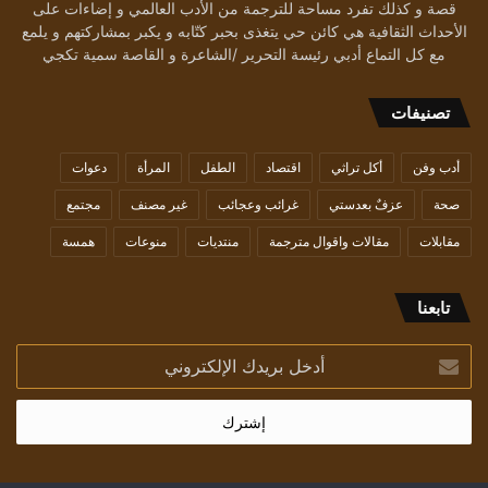
قصة و كذلك تفرد مساحة للترجمة من الأدب العالمي و إضاءات على
الأحداث الثقافية هي كائن حي يتغذى بحبر كتّابه و يكبر بمشاركتهم و يلمع
مع كل التماع أدبي رئيسة التحرير /الشاعرة و القاصة سمية تكجي
تصنيفات
أدب وفن
أكل تراثي
اقتصاد
الطفل
المرأة
دعوات
صحة
عزفٌ بعدستي
غرائب وعجائب
غير مصنف
مجتمع
مقابلات
مقالات واقوال مترجمة
منتديات
منوعات
همسة
تابعنا
أدخل
بريدك
الإلكتروني