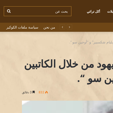
بحث
لات
أكل تراثي
من نحن
سياسة ملفات الكوكيز
عن
يليام شكسبير” و “أوجين سو “.
هود من خلال الكاتبين
ن سو “.
832
3 دقائق