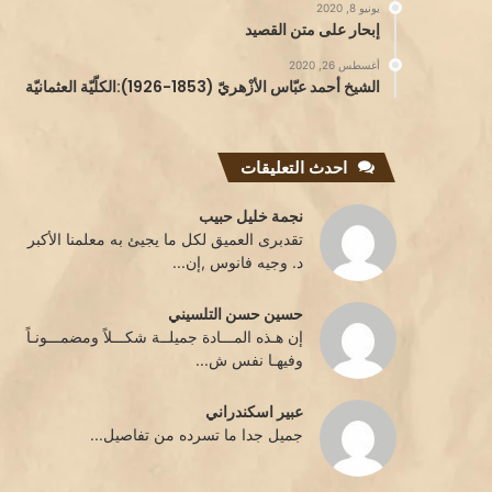
يونيو 8, 2020
إبحار على متن القصيد
أغسطس 26, 2020
الشيخ أحمد عبّاس الأزْهريّ (1853-1926):الكلّيّة العثمانيّة
احدث التعليقات
نجمة خليل حبيب
تقدبرى العميق لكل ما يجيئ به معلمنا الأكبر
د. وجيه فانوس ,إن...
حسين حسن التلسيني
إن هـذه المـــادة جميلــة شكـــلاً ومضمـــونـاً
وفيهـا نفس ش...
عبير اسكندراني
جميل جدا ما تسرده من تفاصيل...