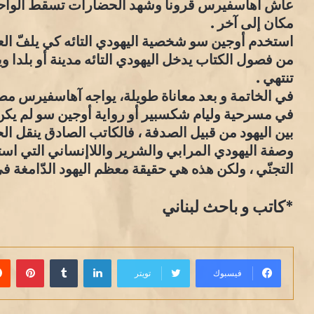
عاش آهاسفيرس قرونا وشهد الحضارات تسقط الواحدة
مكان إلى آخر .
استخدم أوجين سو شخصية اليهودي التائه كي يلفّ ال
من فصول الكتاب يدخل اليهودي التائه مدينة أو بلدا وي
تنتهي .
في الخاتمة و بعد معاناة طويلة، يواجه آهاسفيرس مصي
في مسرحية وليام شكسبير أو رواية أوجين سو لم يكن ا
بين اليهود من قبيل الصدفة ، فالكاتب الصادق ينقل الح
وصفة اليهودي المرابي والشرير واللاإنساني التي اس
التجنّي ، ولكن هذه هي حقيقة معظم اليهود الدّامغة في
*كاتب و باحث لبناني
لينكدإن
بينت
فيسبوك
تويتر