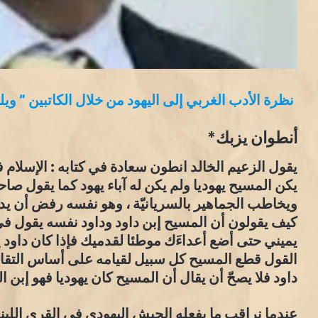
نظرة الأدب الغربي إلى اليهود من خلال الكاتبين ” وي
أنطوان يزبك*
يقول الزعيم الخالد انطون سعادة في كتابه : الإسلام ف
يكن المسيح يهوديا ولم يكن له آباء يهود كما يقول صاح
ويخاطب الجماهير بالسريانيّة ، وهو نفسه رفض أن يدع
كيف يقولون أن المسيح إبن داود وداود نفسه يقول ف
القول قطع المسيح كل سبيل لقيامه على أساس التقاليد 
داود فلا يصحّ أن يقال أن المسيح كان يهوديا فهو إبن الب
عندما نراقب ما يفعله الجيش اليهودي في القرى اللبنا