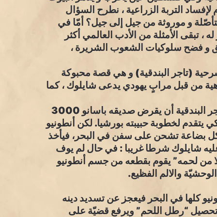
 لإفساد التربة الزراعية ، نطرح السؤال
تأصّلة و موروثة من جيل إلى جيل؟ أمّا في
 له ، تبقى الأمثلة من الأدب العالمي أكثر
ئق و فضح سلوكيات الشعوب الشريرة ،
سرحية (تاجر البندقية) و هي قصة محبوكة
هية من قبل مرابٍ يهودي يدعى شايلوك ، كما
تدور المسرحية حول الحبكة التالية : يوافق أنطونيو تاجر البندقية أن يقرض صديقه باسانو 3000
ي يتقدم لخطوبة حبيبته بورشيا. لكن أنطونيو
 شكل بضاعة تشحن على سفن في البحر، فيأخذ
ليه شايلوك شرطا غريبا : في حال لم يوف
لا من لحمه” يقوم بقطعه من جسم أنطونيو
لوحشيّة والالم الفظيع.
يو كلها في البحر فيعجز عن تسديد دينه
 تحصيل “رطل اللحم” ويرفع قضيّة على