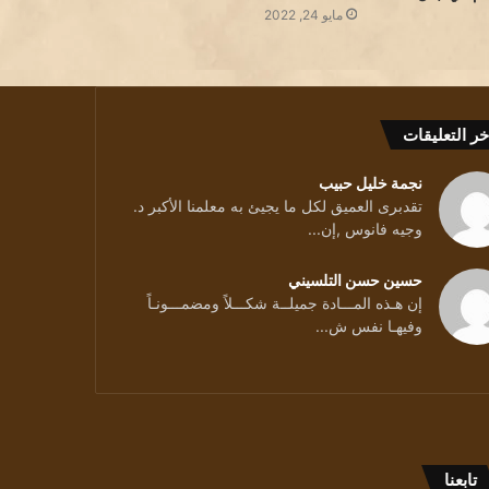
مايو 24, 2022
خر التعليقات
نجمة خليل حبيب
تقدبرى العميق لكل ما يجيئ به معلمنا الأكبر د.
وجيه فانوس ,إن...
حسين حسن التلسيني
إن هـذه المـــادة جميلــة شكـــلاً ومضمـــونـاً
وفيهـا نفس ش...
قليلا ../ بقلم الشاعرة سمية تكجي
تابعنا