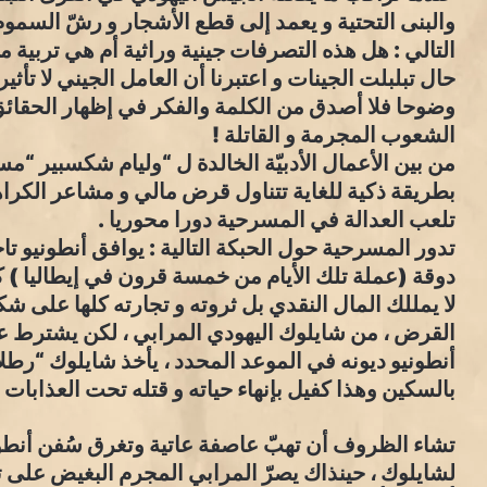
والبنى التحتية و يعمد إلى قطع الأشجار و رشّ السموم
التالي : هل هذه التصرفات جينية وراثية أم هي تربية م
حال تبلبلت الجينات و اعتبرنا أن العامل الجيني لا تأثير
وضوحا فلا أصدق من الكلمة والفكر في إظهار الحقا
الشعوب المجرمة و القاتلة !
من بين الأعمال الأدبيّة الخالدة ل “وليام شكسبير “م
بطريقة ذكية للغاية تتناول قرض مالي و مشاعر الكرا
تلعب العدالة في المسرحية دورا محوريا .
دوقة (عملة تلك الأيام من خمسة قرون في إيطاليا ) ك
لا يمللك المال النقدي بل ثروته و تجارته كلها على
القرض ، من شايلوك اليهودي المرابي ، لكن يشترط ع
أنطونيو ديونه في الموعد المحدد ، يأخذ شايلوك “رط
بالسكين وهذا كفيل بإنهاء حياته و قتله تحت العذابات ا
تشاء الظروف أن تهبّ عاصفة عاتية وتغرق سُفن أنطون
لشايلوك ، حينذاك يصرّ المرابي المجرم البغيض على