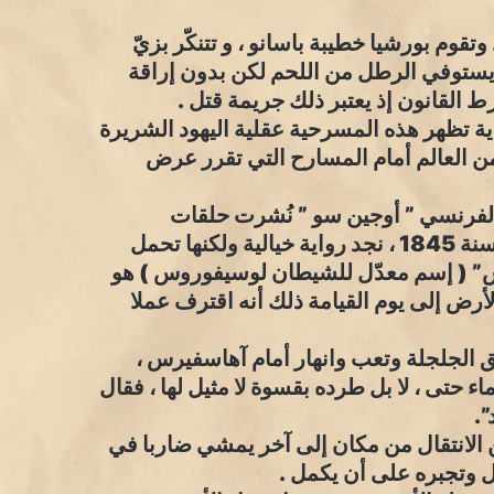
م بورشيا خطيبة باسانو ، و تتنكّر بزيّ
 يستوفي الرطل من اللحم لكن بدون إراقة
ط القانون إذ يعتبر ذلك جريمة قتل .
ة تظهر هذه المسرحية عقلية اليهود الشريرة
من العالم أمام المسارح التي تقرر عرض
 الفرنسي ” أوجين سو ” نُشرت حلقات
متسلسلة في الصحف الباريسية من سنة 1844 إلى سنة 1845 ، نجد رواية خيالية ولكنها تحمل
رس” ( إسم معدّل للشيطان لوسيفوروس ) هو
رض إلى يوم القيامة ذلك أنه اقترف عملا
ق الجلجلة وتعب وانهار أمام آهاسفيرس ،
حتى ، لا بل طرده بقسوة لا مثيل لها ، فقال
.
 الانتقال من مكان إلى آخر يمشي ضاربا في
ل وتجبره على أن يكمل .