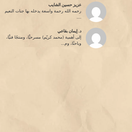
عزيز حسين الشايب
رحمه الله رحمة واسعة يدخله بها جنات النعيم
....
د. إيمان بقاعي
إلى أهمية (محمد كريّم) مسرحيًّا، ومنتجًا فنيًّا،
وباحثًا، وم...