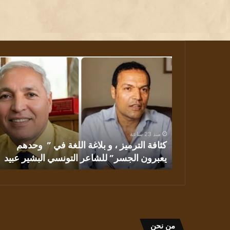
كثافة
الترميز
،
و
بلاغة
اللغة
في
منذ 23 ساعة
” وحدهم
كثافة الترميز ، و بلاغة اللغة في ” وحدهم
يعبرون
ية تكجي
يعبرون الجسر” للشاعر التونسي البشير عبيد
الجسر”
للشاعر
التونسي
البشير
عبيد
من نحن