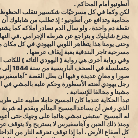
أنطونيو أمام المحاكم .
لكن وكما في كل مسرحيّات شكسبير تنقلب الحظوظ وتقو
محامية وتدافع عن أنطونيو ؛ إذ تطلب من شايلوك أن
نقطة دم واحدة ، ولو سال الدم تصادر أملاكه كما يشتر
يجزع شايلوك و يتراجع عن شرطه الإجرامي .في النهاي
وحتى يومنا هذا يتظاهر اللوبي اليهودي في كل مكان 
مسرحية تاجر البندقية بغية إيقاف عرضها .
وفي رواية أخرى هي رواية ( اليهودي التائه ) للكاتب
صورا و معانٍ عديدة و فيها أن بطل القصة “آهاسفي
رجل يهودي لعنته الأسطورة وحكم عليه بالمشي في الأ
مشينا و مخالفا للإنسانية .
تبدأ الحكاية عندما كان المسيح حاملا صليبه على طري
الذي رفض أن يساعدالمسيح المتألم ويقدم له شربة ماء 
له المسيح “ستبقى تمشي هائما على وجهك حتى أعود”
ومنذ ذلك الحين و آهاسفيرس لا يستريح ولا يتوقف عن
كل أصقاع الأرض ، أما إذا توقف تحرقه النار من الداخ