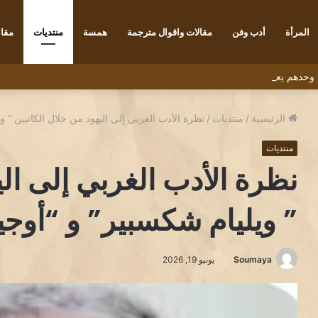
المرأة
أدب وفن
مقالات واقوال مترجمة
همسة
منتديات
مقاب
 ” وحدهم يعبرون الجسر” للشاعر التونسي البشير عبيد
الرئيسية
/
منتديات
/
نظرة الأدب الغربي إلى اليهود من خلال الكاتبين ” و
منتديات
نظرة الأدب الغربي إلى الي
” ويليام شكسبير” و “أوجي
Soumaya
يونيو 19, 2026