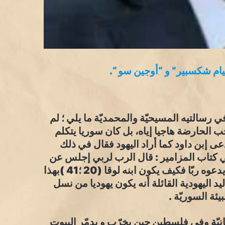
ليام شكسبير” و “أوجين سو “.
ي رسالتيه المسيحيّة والمحمديّة ما يلي ؛ لم
ب الحارضة هاجيا إياه، بل كان سوريا يتكلم
ى إبن داود كما أراد اليهود فقال في ذلك
ي كتاب المزامير : قال الرب لربي إجلس عن
يميني حتى أضع أعداءَك موطئا لقدميك فإذا كان داود يدعوه ربّا فكيف يكون ابنه لوقا (20 ؛41 )بهذا
اليهودية القائلة أنه يكون يهوديا من نسل
يئة السوريّة .
نيّة وفي فلسطين حين يخرّب و يدمّر البيوت