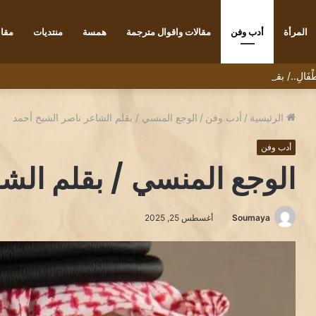
المرأة
أدب وفن
مقالات واقوال مترجمة
همسة
منتديات
مقاب
ْأَطْفَالِ../ بقلم الكاتب رضا يونس
الرئيسية
/
أدب وفن
/
الوجع المنسي / بقلم الشاعر ناصر الشيخ أحمد
أدب وفن
الوجع المنسي / بقلم الش
Soumaya
أغسطس 25, 2025