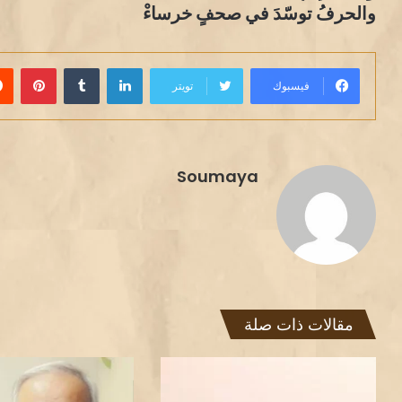
والحرفُ توسّدَ في صحفٍ خرساءْ
لينكدإن
بينت
فيسبوك
تويتر
Soumaya
مقالات ذات صلة