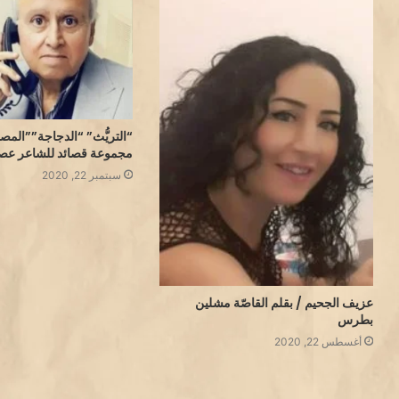
“التريُّث” “الدجاجة””المصير
مجموعة قصائد للشاعر عص
سبتمبر 22, 2020
عزيف الجحيم / بقلم القاصّة مشلين
بطرس
أغسطس 22, 2020