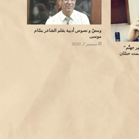
ومضٌ و نصوص أدبية بقلم الشاعر بسّام
موسى
ديسمبر 7, 2020
 جهنَّم”
مت حسّان