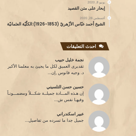
يونيو 8, 2020
إبحار على متن القصيد
أغسطس 26, 2020
الشيخ أحمد عبّاس الأزْهريّ (1853-1926):الكلّيّة العثمانيّة
احدث التعليقات
نجمة خليل حبيب
تقدبرى العميق لكل ما يجيئ به معلمنا الأكبر
د. وجيه فانوس ,إن...
حسين حسن التلسيني
إن هـذه المـــادة جميلــة شكـــلاً ومضمـــونـاً
وفيهـا نفس ش...
عبير اسكندراني
جميل جدا ما تسرده من تفاصيل...