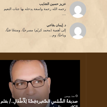
عزيز حسين الشايب
رحمه الله رحمة واسعة يدخله بها جنات النعيم
....
د. إيمان بقاعي
إلى أهمية (محمد كريّم) مسرحيًّا، ومنتجًا فنيًّا،
وباحثًا، وم...
صديقةُ
الشَّمْسِ
الصَّغيرةقِصَّةٌ
لِلْأَطْفَالِ../
بقلم
الكاتب
رضا
منذ يومين
يونس
صديقةُ الشَّمْسِ الصَّغيرةقِصَّةٌ لِلْأَطْفَالِ../ بقلم