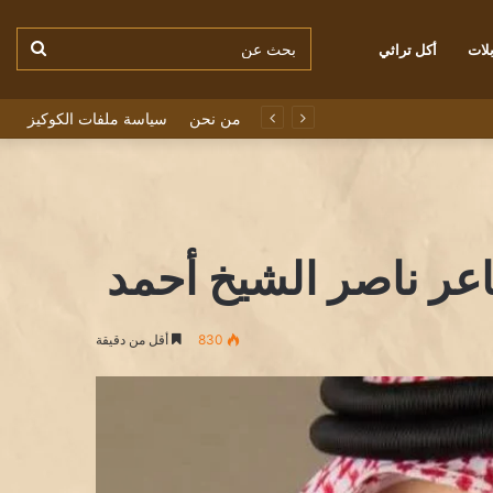
بحث
لات
أكل تراثي
من نحن
سياسة ملفات الكوكيز
عن
اعر ناصر الشيخ أحمد
830
أقل من دقيقة