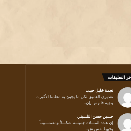
خر التعليقات
نجمة خليل حبيب
تقدبرى العميق لكل ما يجيئ به معلمنا الأكبر د.
وجيه فانوس ,إن...
حسين حسن التلسيني
إن هـذه المـــادة جميلــة شكـــلاً ومضمـــونـاً
وفيهـا نفس ش...