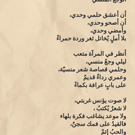
أن أعشق حلمي وحدي،
أن أصحو وحدي،
وأمضي وحدي،
بلا أملٍ يُخاتل ثغر وردة حمراءْ
أنظر في المرآة متعب
ليلي وجعٌ منسي،
وحلمي قصاصة شعر منسيّة،
وعمري رداءٌ قديمٌ
على بابٍ عرافة بكماءْ
لا صوت يؤنس غربتي،
لا شعرٌ يُكتبُ ،
ولا موعد يشاغب فكرة بلهاء
فالقيدُ على فمك سجنٌ،
والحبُ إثمٌ