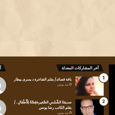
كيف
باقة
آخر المشاركات المعدلة
أ
للعابرِ
قصائد/
أن
بقلم
باقة قصائد/ بقلم الشاعرة د يسرى بيطار
يلتفتَ
الشاعرة
منذ يومين
للظلِ/
د
بقلم
يسرى
الشاعرة
بيطار
صديقةُ الشَّمْسِ الصَّغيرةقِصَّةٌ لِلْأَطْفَالِ../
منذ يومين
ندى
بقلم الكاتب رضا يونس
كيف للعابرِ أن يلتفتَ للظلِ/ بقلم الشاعرة ندى
الحاج
منذ يومين
منذ يومين