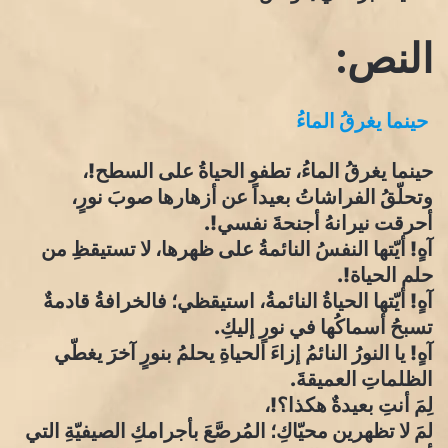
النص:
حينما يغرقُ الماءُ
حينما يغرقُ الماءُ، تطفو الحياةُ على السطح!،
وتحلّقُ الفراشاتُ بعيداً عن أزهارها صوبَ نورٍ،
أحرقت نيرانهُ أجنحةَ نفسي!.
آهٍ! أيّتها النفسُ النائمةُ على ظهرها، لا تستيقظِ من
حلم الحياة!.
آهٍ! أيّتها الحياةُ النائمةُ، استيقظي؛ فالخرافةُ قادمةٌ
تسبحُ أسماكُها في نورٍ إليكِ.
آهٍ! يا النورُ النائمُ إزاءَ الحياةِ يحلمُ بنورٍ آخرَ يغطّي
الظلماتِ العميقةَ.
لِمَ أنتِ بعيدةٌ هكذا؟!،
لمَ لا تظهرين محيّاكِ؛ المُرصَّعَ بأجرامكِ الصيفيّةِ التي