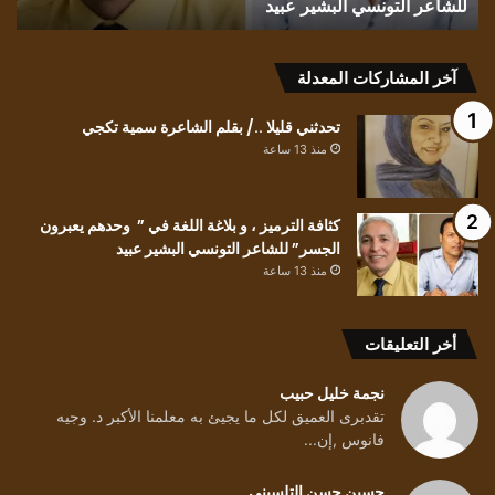
تشمّع الليل/ بقلم الأديبة إقبال الشايب غانم
ت
آخر المشاركات المعدلة
تحدثني قليلا ../ بقلم الشاعرة سمية تكجي
منذ 13 ساعة
كثافة الترميز ، و بلاغة اللغة في ” وحدهم يعبرون
الجسر” للشاعر التونسي البشير عبيد
منذ 13 ساعة
أخر التعليقات
نجمة خليل حبيب
تقدبرى العميق لكل ما يجيئ به معلمنا الأكبر د. وجيه
فانوس ,إن...
حسين حسن التلسيني