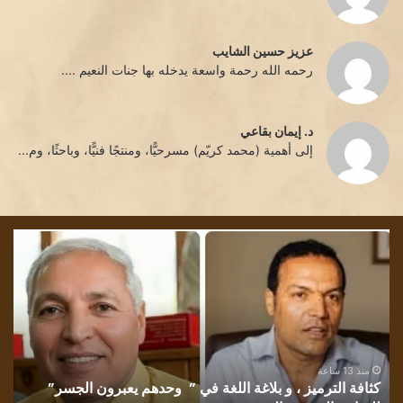
عزيز حسين الشايب
رحمه الله رحمة واسعة يدخله بها جنات النعيم ....
د. إيمان بقاعي
إلى أهمية (محمد كريّم) مسرحيًّا، ومنتجًا فنيًّا، وباحثًا، وم...
تشمّع
تحد
الليل/
قليل
بقلم
../
الأديبة
بقل
إقبال
الش
الشايب
سم
غانم
تك
منذ 13 ساعة