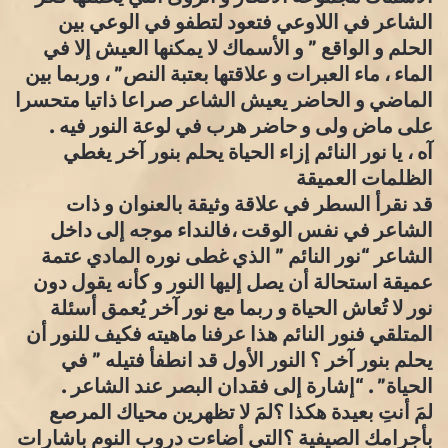
الشاعر في اللاوعي فتعود لتطفو في الوعي بين
الحلم و الواقع ” و الأسماك لا يمكنها العيش إلا في
الماء ، ماء العبرات و علاقتها بعتبة النص” ، وربما بين
الماضي و الحاضر يعيش الشاعر صراعا ذاتيا متحسرا
على ماض ولى و حاضر هرب في لوعة النور فيه .
آه ، يا نور النائم إزاء الحياة يحلم بنور آخر يغطي
الظلمات العميقة
قد نقرأ السطر في علاقة وثيقة بالعنوان و ذات
الشاعر في نفس الوقت ،فالنداء موجه إلى داخل
الشاعر “نور النائم ” الذي غطى نوره المادي عتمة
عميقة استحالة أن يصل إليها النور و كأنه يقول دون
نور لا تُعاش الحياة و ربما مع نور آخر يُعمق أسئلة
المتلقي فنور النائم هذا عرفنا ماهيته فكيف للنور أن
يحلم بنور آخر ؟ النور الأول قد انطفأ فتيله ” في
الحياة” . “إشارة إلى فقدان البصر عند الشاعر .
لمَ أنتِ بعيدة هكذا ؟لمَ لا تظهرين محياك المرصع
بأجرامك الصيفية ؟التي أضاءت دروب النوم باشارات