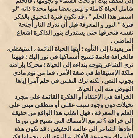
إلى سقف بيت أو تحت السماء و نجومها ، فالحلم
شامل لحياة كاملة و ليس بعضا منها محدثا ذاته “لو
استمر هذا الحلم ” ، قد تكون فترة التحليق بالفكر
فترة ” النور و المعرفة قبل أن تدرك النار أجنحة
نفسه فتحرقها حتى يستدرك بنور الذاكرة اشعاع
الماضي .
أمر يعيدنا إلى التأوه : أيتها الحياة النائمة ، استيقظي،
فالخرافة قادمة تسبح أسماكها في نور إليك : فههنا
نرى الشاعر يتوجه بنداءه إلى الحياة : محركا بإرادته
ملكة الإستيقاظ في صغة الأمر ، فما من نوم مادي
يجوب النص ، لكنه ترك النفس في حلم آمرا إياها
النهوض منه إلى الحياة.
الخرافة هي الإعتقاد أو الفكرة القائمة على مجرد
تخيلات دون وجود سبب عقلي أو منطقي مبني على
العلم و المعرفة ، فهل انقلب هذا الواقع من حقيقة
إلى خرافة ؟ ثم مع الأسماك التي تسبح في نورها
أعادها الشاعر الى عالمه الحقيقي : قد تكون هذه
الأسماك مجموعة الأفكار و الرؤى التي يحملها فكر