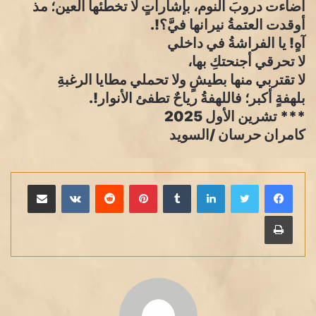
أضاءت دروبَ النوم، بإشاراتٍ لا تخطئها العين؛ مذ
أوقدت العتمةُ نيرانها فيَّ؟!.
آهٍ! يا الفراشةُ في داخلي
لا تحرقي أجنحتكِ بها،
لا تقتربي منها بطيشٍ ولا تحملي مطايا الرغبةِ
بلهفةٍ أكبر؛ فاللهفةُ رياحٌ تطفئ الأنوار!.
*** تشرين الأول 2025
كامران حرسان /السويد
لينكدإن
بينتيريست
مشاركة عبر البريد
طباعة