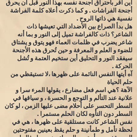
أين أقر باحتراق أجنحة نفسه بهذا النور قبل أن يحرق
أجنحة الفراشات . و كما ذكرت أعلاه كلمة الفراشة
نفسية هي ذاتها الروح .
هل بدأ الصراع بين الأضداد التي تعيشها ذات
الشاعر؟ ذات كالفراشة تميل إلى النور و بما أنه
شاعر يضرب في ظلمات العماء فهو يتوق و يشتاق
للضوء و العلم و المعرفة و حين تُحرق هذه الأجنحة
سيفقد النور و التحليق أين ستخيم العتمة و تُشل
الحركة .
آه أيتها النفس النائمة على ظهرها ،لا تستيقظي من
حلم الحياة
الآهة ؟هي اسم فعل مضارع ، يقولها المرء سرا و
علانية عند التألم و التوجع و الحسرة ، و سياقها في
السطر التحسر على أحلام مضى عليها الزمن ، لو كان
السطر دون التأوه لكان الحلم مستمرا .
نفس الشاعر كانت مستلقية على ظهرها ، هي في
لحظة تأمل و طمأنينة و حلم يقظ بعينين مفتوحتين