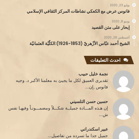
يوليو 23, 2020
فانوس عرض مع الكعكي نشاطات المركز الثقافي الإسلامي
يونيو 8, 2020
إبحار على متن القصيد
أغسطس 26, 2020
الشيخ أحمد عبّاس الأزْهريّ (1853-1926):الكلّيّة العثمانيّة
احدث التعليقات
نجمة خليل حبيب
تقدبرى العميق لكل ما يجيئ به معلمنا الأكبر د. وجيه
فانوس ,إن...
حسين حسن التلسيني
إن هـذه المـــادة جميلــة شكـــلاً ومضمـــونـاً وفيهـا نفس
ش...
عبير اسكندراني
جميل جدا ما تسرده من تفاصيل...