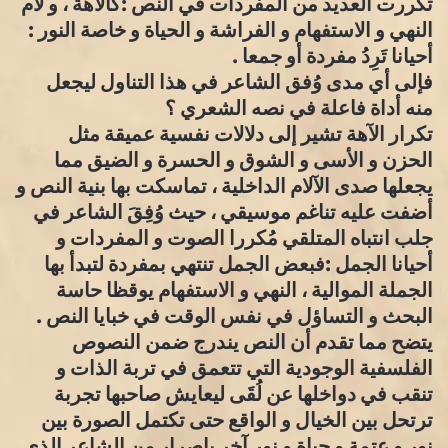
تكررت العديد من المفردات في النص :كالآهة ، و لام
النهي و الاستفهام و الفراشة و الحياة و خاصة النور :
أحيانا تَرِدُ مفردة أو جمعا .
فإلى أي مدى وُفق الشاعر في هذا التناول ليجعل
منه أداة فاعلة في نصه الشعري ؟
تكرار الآهة تشير إلى دلالات نفسية عميقة مثل
الحزن و الأسى و الشوق و الحسرة و الضيق مما
يجعلها صدى الآلام الداخلية ، تماسكت بها بنية النص و
أضفت عليه تناغم موسيقي ، حيث وُفِقَ الشاعر في
جلب انتباه المتلقي مُكررا الصوت و المفردات و
أحيانا الجمل :فبعض الجمل تنتهي بمفردة لتبدأ بها
الجملة الموالية ، النهي و الاستفهام يوقظا حاسة
البحث و التساؤل في نفس الوقت في خبايا النص .
يتضح مما تقدم أن النص يندرج ضمن النصوص
الفلسفية الوجودية التي تتعمق في تربة الذات و
تنقب في دواخلها عن لُقَى ليعايش صاحبها تجربة
ترتحل بين الخيال و الواقع حتى تكتمل الصورة بين
نور و عتمة و حياة و نور آخر بإصرار من الشاعر الذي