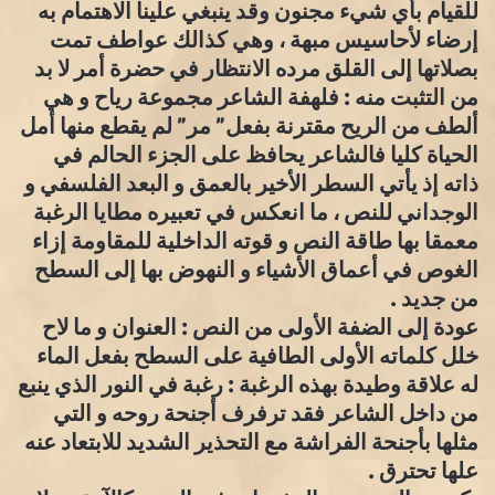
للقيام بأي شيء مجنون وقد ينبغي علينا الاهتمام به
إرضاء لأحاسيس مبهة ، وهي كذالك عواطف تمت
بصلاتها إلى القلق مرده الانتظار في حضرة أمر لا بد
من التثبت منه : فلهفة الشاعر مجموعة رياح و هي
ألطف من الريح مقترنة بفعل” مر” لم يقطع منها أمل
الحياة كليا فالشاعر يحافظ على الجزء الحالم في
ذاته إذ يأتي السطر الأخير بالعمق و البعد الفلسفي و
الوجداني للنص ، ما انعكس في تعبيره مطايا الرغبة
معمقا بها طاقة النص و قوته الداخلية للمقاومة إزاء
الغوص في أعماق الأشياء و النهوض بها إلى السطح
من جديد .
عودة إلى الضفة الأولى من النص : العنوان و ما لاح
خلل كلماته الأولى الطافية على السطح بفعل الماء
له علاقة وطيدة بهذه الرغبة : رغبة في النور الذي ينبع
من داخل الشاعر فقد ترفرف أجنحة روحه و التي
مثلها بأجنحة الفراشة مع التحذير الشديد للابتعاد عنه
علها تحترق .