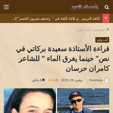
بحث
الق
عن
كثافة الترميز ، و بلاغة اللغة في ” وحدهم يعبرون الجسر” للشاعر التونسي البشير عبيد
الرئيسية
/
أدب وفن
أدب وفن
قراءة الأستاذة سعيدة بركاتي في
نص” حينما يغرق الماء ” للشاعر
كامران حرسان
Soumaya
نوفمبر 29, 2025
844
6 دقائق