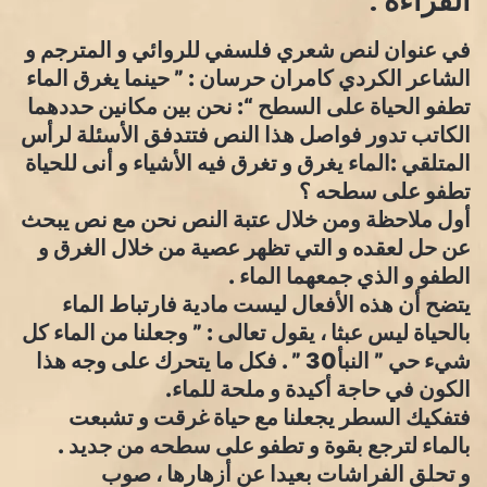
القراءة :
في عنوان لنص شعري فلسفي للروائي و المترجم و
الشاعر الكردي كامران حرسان : ” حينما يغرق الماء
تطفو الحياة على السطح “: نحن بين مكانين حددهما
الكاتب تدور فواصل هذا النص فتتدفق الأسئلة لرأس
المتلقي :الماء يغرق و تغرق فيه الأشياء و أنى للحياة
تطفو على سطحه ؟
أول ملاحظة ومن خلال عتبة النص نحن مع نص يبحث
عن حل لعقده و التي تظهر عصية من خلال الغرق و
الطفو و الذي جمعهما الماء .
يتضح أن هذه الأفعال ليست مادية فارتباط الماء
بالحياة ليس عبثا ، يقول تعالى : ” وجعلنا من الماء كل
شيء حي ” النبأ30 ” . فكل ما يتحرك على وجه هذا
الكون في حاجة أكيدة و ملحة للماء.
فتفكيك السطر يجعلنا مع حياة غرقت و تشبعت
بالماء لترجع بقوة و تطفو على سطحه من جديد .
و تحلق الفراشات بعيدا عن أزهارها ، صوب