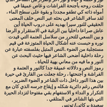
حلقت روحه بأجنحة الفراشات و غاص عميقا في
أمواه ذاته كي تطفو مجددا و بقوة على سطح الماء ،
لقد سافر الشاعر في بحثه عبر النص خلف المعنى
الحقيقي للنور سيرا بهديه على دروب الحياة أين
عاش صراعا داخليا بين الرغبة في الاستقرار و الرضا
و بين السعي للتحرر من سلاسل العتمة التي قيدت
نوره و حبست عنه أشكال الحياة المتوزعة في قيم
مستجلبة من الضوء .النص المتبل بفلسفته عبارة عن
رحلة داخلية أضحى الشاعر فيها حثيث البحث عن
النور و ما فيه من معاني بهية للحياة .
رموز النص و دلالاته عميقة جدا كالنور و العتمة و
الفراشة و أجنحتها ، رحلة جعلت من القارئ في حيرة
بين هذا النور داخل ذات الشاعر و الضوء الضرير ،
فالنص رغم دائرية شكله و إيقاع جرسه الذي كان مع
التكرار و النداء و الاستفهام بقي مفتوحا لتزداد الحيرة
التي بثها الشاعر في المتلقي .
سعيدة بركاتي/ تونس