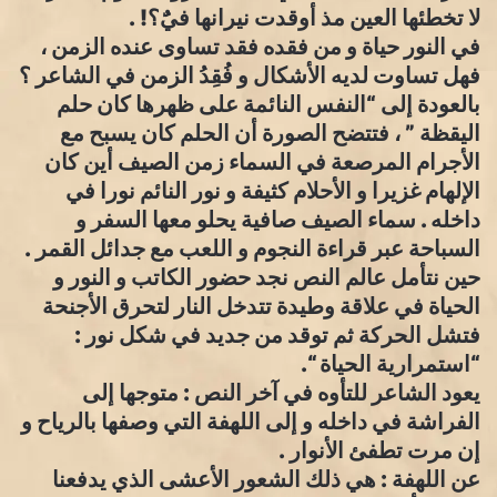
لا تخطئها العين مذ أوقدت نيرانها فيٌَ؟! .
في النور حياة و من فقده فقد تساوى عنده الزمن ،
فهل تساوت لديه الأشكال و فُقِدُ الزمن في الشاعر ؟
بالعودة إلى “النفس النائمة على ظهرها كان حلم
اليقظة ” ، فتتضح الصورة أن الحلم كان يسبح مع
الأجرام المرصعة في السماء زمن الصيف أين كان
الإلهام غزيرا و الأحلام كثيفة و نور النائم نورا في
داخله . سماء الصيف صافية يحلو معها السفر و
السباحة عبر قراءة النجوم و اللعب مع جدائل القمر .
حين نتأمل عالم النص نجد حضور الكاتب و النور و
الحياة في علاقة وطيدة تتدخل النار لتحرق الأجنحة
فتشل الحركة ثم توقد من جديد في شكل نور :
“استمرارية الحياة “.
يعود الشاعر للتأوه في آخر النص : متوجها إلى
الفراشة في داخله و إلى اللهفة التي وصفها بالرياح و
إن مرت تطفئ الأنوار .
عن اللهفة : هي ذلك الشعور الأعشى الذي يدفعنا