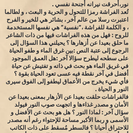
نور،أحرقت نيرانه أجنحة نفسي .
تُعد الفراشة رمزا للتحول و الحرية و البعث ، و لطالما
اعتبرت رسلا من عالم آخر ، بشائر هي للخير و الفرح
، و الكلمة للفراشة ،”نفسية” هي نفسها المستخدمة
للروح : فهل من هذه الفراشات فيها من ذات الشاعر
ما حلق بعيدا عن أزهارها ؟ يحيلني هذا السؤال إلى
الرجوع إلى عتبة النص :بين غرق الماء و طفو الحياة
على سطحه ليطرح سؤالا آخر :هل العمق الموجود
في غريق الماء هو بحث في ذاته و تفتيش عن حياة
أفضل في آخر نقطة فيه عسى تعود الحياة بقوة ؟
فأي شيء يخرج من الأعماق ليطفو إلى الفوق سيرى
النور و الحياة .
فالفراشات حلقت بعيدا عن الأزهار بمعنى بعيدا عن
الأمان و مصدر غذاءها و اتجهت صوب النور فيولد
سؤال آخر : لماذا النور ؟ هل هو بحث عن الأفضل و
الأسمى و ربما الأكبر مساحة للإحتواء رغم أنه مصدر
للاحتراق أحيانا ؟ فالسطر مُسقط على ذات الكاتب