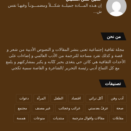
إن هـذه المـــادة جميلــة شكـــلاً ومضمـــونـاً وفيهـا نفس
ش...
من نحن
مجلة ثقافية إجتماعية تعنى بنشر المقالات و النصوص الأدبية من شعر و
قصة و كذلك تفرد مساحة للترجمة من الأدب العالمي و إضاءات على
الأحداث الثقافية هي كائن حي يتغذى بحبر كتّابه و يكبر بمشاركتهم و يلمع
مع كل التماع أدبي رئيسة التحرير /الشاعرة و القاصة سمية تكجي
تصنيفات
أدب وفن
أكل تراثي
اقتصاد
الطفل
المرأة
دعوات
صحة
عزفٌ بعدستي
غرائب وعجائب
غير مصنف
مجتمع
مقابلات
مقالات واقوال مترجمة
منتديات
منوعات
همسة