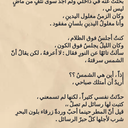
بحثتُ عنه في داخلي ولم أجد سوى نتفٍ من ماضٍ
ليس لي ،
وكان الزمنُ مغلول اليدينِ ،
وأنا مغلولُ اليدينِ بلسانٍ مفقود .
كنتُ أجلسُ فوق الظلام ،
وكان الليلُ يجلسُ فوق الكون ،
سألتُ تائهًا عن النورِ فقال : لا أعرفهُ ، لكن يقالُ أنّ
الشمس سرقتهُ ،
إذاّ ، أين هي الشمسُ ؟؟
أريدُ أن أمتلك صباحي ،
حدّثتُ نفسي كثيراّ ، لكنها لم تسمعني ،
كتبت لها رسائل لم تصلْ ،،
قيل أنّ المطر حينما أحبّ وردةّ زرقاء بلون البحرِ
شرب لأجلها كلّ حبرً الرسائل .