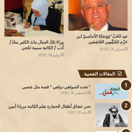
عيد الحُبّ”وَوَصَايَا الأندلسيّ ابن
حَزْم للمُتيَّمِين العَاشِقين
وراءَ تلكَ الجبال ماتَ الكثير منكَ/
أدب / الكاتبة سمية تكجي
فبراير 14, 2023
يوليو 19, 2021
المقالات الشعبية
” تحت السواهي دواهي ” قصة مثل شعبي
أغسطس 19, 2020
نحن عشاق أطفال الحجارة بقلم الكاتبة مريانا أمين
مايو 10, 2021