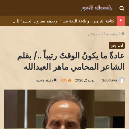
بحث
الق
عن
كثافة الترميز ، و بلاغة اللغة في ” وحدهم يعبرون الجسر” للشاعر التونسي البشير عبيد
الرئيسية
/
أدب وفن
أدب وفن
عادةّ ما يكونُ الوقتُ رتيباّ ../ بقلم
الشاعر المحامي ماهر العبدالله
Soumaya
يونيو 2, 2026
835
دقيقة واحدة