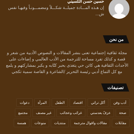
حسين حسن التلسيني
إن هـذه المـــادة جميلــة شكـــلاً ومضمـــونـاً وفيهـا نفس
ش...
من نحن
مجلة ثقافية إجتماعية تعنى بنشر المقالات و النصوص الأدبية من شعر و
قصة و كذلك تفرد مساحة للترجمة من الأدب العالمي و إضاءات على
الأحداث الثقافية هي كائن حي يتغذى بحبر كتّابه و يكبر بمشاركتهم و يلمع
مع كل التماع أدبي رئيسة التحرير /الشاعرة و القاصة سمية تكجي
تصنيفات
أدب وفن
أكل تراثي
اقتصاد
الطفل
المرأة
دعوات
صحة
عزفٌ بعدستي
غرائب وعجائب
غير مصنف
مجتمع
مقابلات
مقالات واقوال مترجمة
منتديات
منوعات
همسة