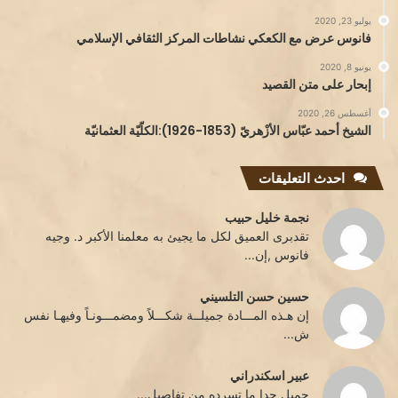
يوليو 23, 2020
فانوس عرض مع الكعكي نشاطات المركز الثقافي الإسلامي
يونيو 8, 2020
إبحار على متن القصيد
أغسطس 26, 2020
الشيخ أحمد عبّاس الأزْهريّ (1853-1926):الكلّيّة العثمانيّة
احدث التعليقات
نجمة خليل حبيب
تقدبرى العميق لكل ما يجيئ به معلمنا الأكبر د. وجيه
فانوس ,إن...
حسين حسن التلسيني
إن هـذه المـــادة جميلــة شكـــلاً ومضمـــونـاً وفيهـا نفس
ش...
عبير اسكندراني
جميل جدا ما تسرده من تفاصيل...