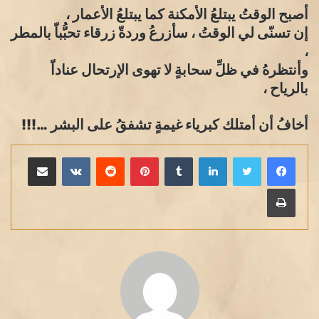
أصبح الوقتُ يبتلعُ الأمكنة كما يبتلعُ الأعمار ،
إن تسنّى لي الوقتُ ، سأزرعُ وردةّ زرقاء تحبُّباّ بالمطر
،
وأنتظرهُ في ظلِّ سحابةٍ لا تهوى الإرتحال عناداّ
بالرياح ،
أخافُ أن أمتلك كبرياء غيمةٍ تشفقُ على البشر …!!!
لينكدإن
بينتيريست
مشاركة عبر البريد
طباعة