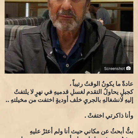
Screenshot
عادةّ ما يكونُ الوقتُ رتيباّ ،
كجبلٍ يحاولُ التقدم لغسلِ قدميهِ في نهرٍ لا يلتفتُ
إليهِ لانشغالهِ بالجريِ خلف أوديةٍ اختفت من مخيلتهِ ..
وأنا ذاكرتي اختفتْ .
بتُّ أبحثُ عن مكاني حيث أنا ولم أعثرْ عليهِ