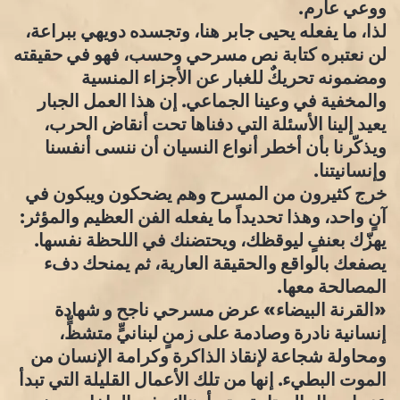
ووعي عارم.
لذا، ما يفعله يحيى جابر هنا، وتجسده دويهي ببراعة،
لن نعتبره كتابة نص مسرحي وحسب، فهو في حقيقته
ومضمونه تحريكٌ للغبار عن الأجزاء المنسية
والمخفية في وعينا الجماعي. إن هذا العمل الجبار
يعيد إلينا الأسئلة التي دفناها تحت أنقاض الحرب،
ويذكّرنا بأن أخطر أنواع النسيان أن ننسى أنفسنا
وإنسانيتنا.
خرج كثيرون من المسرح وهم يضحكون ويبكون في
آنٍ واحد، وهذا تحديداً ما يفعله الفن العظيم والمؤثر:
يهزّك بعنفٍ ليوقظك، ويحتضنك في اللحظة نفسها.
يصفعك بالواقع والحقيقة العارية، ثم يمنحك دفء
المصالحة معها.
«القرنة البيضاء» عرض مسرحي ناجح و شهادة
إنسانية نادرة وصادمة على زمنٍ لبنانيٍّ متشظٍّ،
ومحاولة شجاعة لإنقاذ الذاكرة وكرامة الإنسان من
الموت البطيء. إنها من تلك الأعمال القليلة التي تبدأ