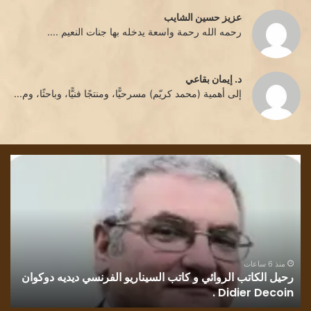
عزيز حسين الشايب
رحمه الله رحمة واسعة يدخله بها جنات النعيم ....
د. إيمان بقاعي
إلى أهمية (محمد كريّم) مسرحيًّا، ومنتجًا فنيًّا، وباحثًا، وم...
رحيل
قرا
الكاتب
في
الروائي
روا
و
رسا
كاتب
بلو
السيناريو
وطن
الفرنسي
للك
ديديه
الف
منذ 6 ساعات
رحيل الكاتب الروائي و كاتب السيناريو الفرنسي ديديه دوكوان
ق
دوكوان
مح
Didier Decoin .
ح
Didier
حسي
Decoin