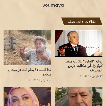
Soumaya
مقالات ذات صلة
رواية “الخلود” للكاتب ميلان
كُونْدِيرَا..أو إشكالية الأرض
هذا المساء / بقلم الشاعر ميشال
المحروقة
سعادة
مارس 17, 2026
فبراير 17, 2022