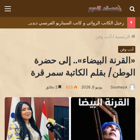
بحث
الق
عن
رحيل الكاتب الروائي و كاتب السيناريو الفرنسي ديديه دوكوان Didier Decoin .
الرئيسية
/
أدب وفن
أدب وفن
«القرنة البيضاء».. إلى حضرة
الوطن/ بقلم الكاتبة سمر قرة
Soumaya
يونيو 6, 2026
835
2 دقائق