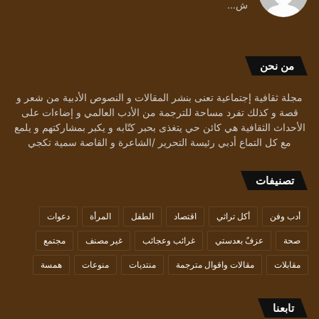
ش...
من نحن
مجلة ثقافية إجتماعية تعنى بنشر المقالات و النصوص الأدبية من شعر و
قصة و كذلك تفرد مساحة للترجمة من الأدب العالمي و إضاءات على
الأحداث الثقافية هي كائن حي يتغذى بحبر كتّابه و يكبر بمشاركتهم و يلمع
مع كل التماع أدبي رئيسة التحرير /الشاعرة و القاصة سمية تكجي
تصنيفات
أدب وفن
أكل تراثي
اقتصاد
الطفل
المرأة
دعوات
صحة
عزفٌ بعدستي
غرائب وعجائب
غير مصنف
مجتمع
مقابلات
مقالات واقوال مترجمة
منتديات
منوعات
همسة
تابعنا