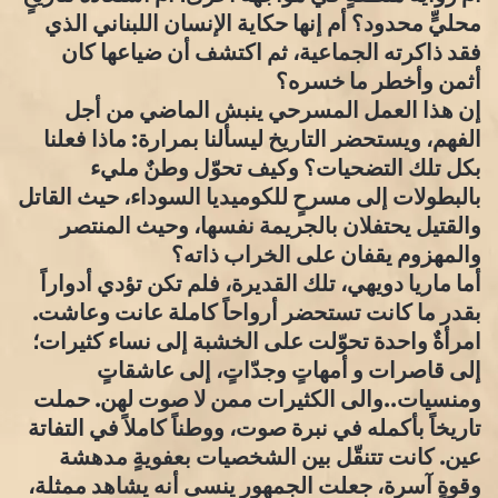
محليٍّ محدود؟ أم إنها حكاية الإنسان اللبناني الذي
فقد ذاكرته الجماعية، ثم اكتشف أن ضياعها كان
أثمن وأخطر ما خسره؟
إن هذا العمل المسرحي ينبش الماضي من أجل
الفهم، ويستحضر التاريخ ليسألنا بمرارة: ماذا فعلنا
بكل تلك التضحيات؟ وكيف تحوّل وطنٌ مليء
بالبطولات إلى مسرحٍ للكوميديا السوداء، حيث القاتل
والقتيل يحتفلان بالجريمة نفسها، وحيث المنتصر
والمهزوم يقفان على الخراب ذاته؟
أما ماريا دويهي، تلك القديرة، فلم تكن تؤدي أدواراً
بقدر ما كانت تستحضر أرواحاً كاملة عانت وعاشت.
امرأةٌ واحدة تحوّلت على الخشبة إلى نساء كثيرات؛
إلى قاصرات و أمهاتٍ وجدّاتٍ، إلى عاشقاتٍ
ومنسيات..والى الكثيرات ممن لا صوت لهن. حملت
تاريخاً بأكمله في نبرة صوت، ووطناً كاملاً في التفاتة
عين. كانت تتنقّل بين الشخصيات بعفويةٍ مدهشة
وقوةٍ آسرة، جعلت الجمهور ينسى أنه يشاهد ممثلة،