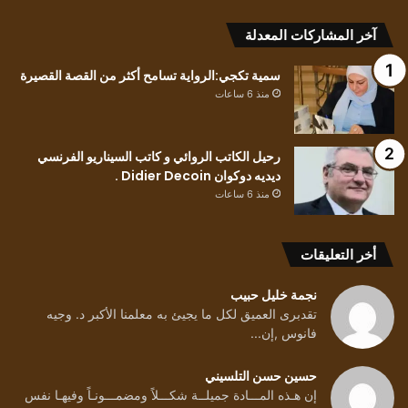
.
آخر المشاركات المعدلة
سمية تكجي:الرواية تسامح أكثر من القصة القصيرة
منذ 6 ساعات
رحيل الكاتب الروائي و كاتب السيناريو الفرنسي
ديديه دوكوان Didier Decoin .
منذ 6 ساعات
أخر التعليقات
نجمة خليل حبيب
تقدبرى العميق لكل ما يجيئ به معلمنا الأكبر د. وجيه
فانوس ,إن...
حسين حسن التلسيني
إن هـذه المـــادة جميلــة شكـــلاً ومضمـــونـاً وفيهـا نفس