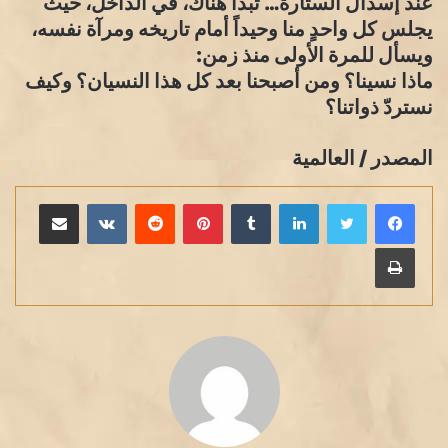
عند إسدال الستارة… تبدأ هناك، في الداخل، حيث
يجلس كل واحدٍ منا وحيداً أمام تاريخه ومرآة نفسه،
ويسأل للمرة الأولى منذ زمن:
ماذا نسينا؟ ومن أصبحنا بعد كل هذا النسيان؟ وكيف
نستردّ ذواتنا؟
المصدر / العالمية
لينكدإن
بينتيريست
مشاركة عبر البريد
طباعة