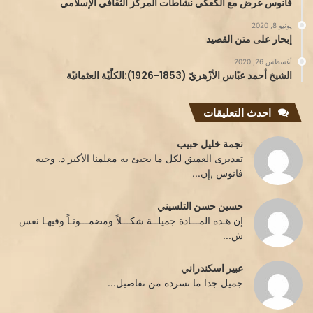
فانوس عرض مع الكعكي نشاطات المركز الثقافي الإسلامي
يونيو 8, 2020
إبحار على متن القصيد
أغسطس 26, 2020
الشيخ أحمد عبّاس الأزْهريّ (1853-1926):الكلّيّة العثمانيّة
احدث التعليقات
نجمة خليل حبيب
تقدبرى العميق لكل ما يجيئ به معلمنا الأكبر د. وجيه
فانوس ,إن...
حسين حسن التلسيني
إن هـذه المـــادة جميلــة شكـــلاً ومضمـــونـاً وفيهـا نفس
ش...
عبير اسكندراني
جميل جدا ما تسرده من تفاصيل...