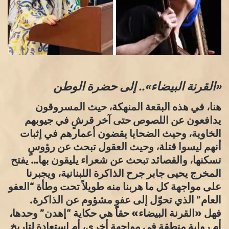
«القرنة البيضاء».. إلى حضرة الوطن
هنا، في هذه البقعة المنهكة، حيث المسروقون
يدافعون عن اللصوص حتى آخر قرشٍ في جيوبهم
الخاوية، وحيث الضحايا يقضون أعمارهم في إثبات
أنهم ليسوا قتلة، وحيث العقول تبحث عن رؤوسٍ
تسكنها، والقصائد تبحث عن شعراء يليقون بها… يفتح
المخرج يحيى جابر جرح الذاكرة اللبنانية، ويجبرنا
على مواجهة كل ما هربنا منه طويلاً تحت وطأة “العفو
العام” الذي تحوّل إلى عفوٍ مشؤوم عن الذاكرة.
فهل «القرنة البيضاء» حقاً هي حكاية “إهدن” وحدها،
أم رواية منطقةٍ في مواجهة أخرى، أم استعادة لتاريخٍ