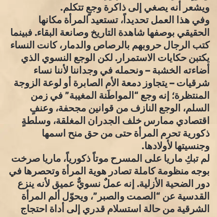
ويشعر أنه يصغي إلى ذاكرة وجعٍ تتكلم.
وفي هذا العمل تحديداً، تستعيد المرأة مكانها
الحقيقي بوصفها شاهدة التاريخ وصانعة البقاء. فبينما
كتب الرجال حروبهم بالرصاص والدمار، كانت النساء
يكتبن حكايات الاستمرار. لكن الوجع النسوي الذي
أضاءته الخشبة – ونحمله في وجداننا لأننا نساء
شرقيات – يتجاوز دمعة الأم الصابرة أو لوعة الزوجة
المنتظرة؛ إنه وجع “المواطَنة المغيبة” في زمن
السلم، الوجع النازف من قوانين مجحفة، وعنفٍ
اقتصادي ممارس خلف الجدران المغلقة، وسلطةٍ
ذكورية تحرم المرأة حتى من حق منح اسمها
وجنسيتها لأولادها.
لم تبكِ ماريا على المسرح موتاً ذكورياً، ماريا صرخت
بوجه منظومة كاملة تصادر هوية المرأة وتحصرها في
دور الضحية الأزلية. إنه عملٌ نسويٌّ عميق لأنه ينزع
القدسية عن “الصمت والصبر”، ويحوّل ألم المرأة
الشرقية من حالة استسلام قدري إلى أداة احتجاج