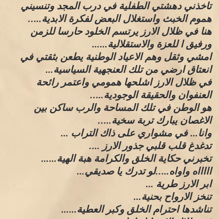
تاخذني دهشتي الطفلية في درب المجد وتنسيني
هموم الخبث واستغلال البعض لفكرة الابدية…..
هنا في ظلال الارز يرتسم الخلود حارسا للزمن
ورفيق ا للعزة والاستقلالية……
امشي وثقل وهم الاعياد الوطنية يطعن بثقتي في
انعتاق ارضي من تلك العنجهية السياسية…
في ظلال الارز اشلحها همومي واعتمر رائحة
العنفوان والحقيقة الوجودية…..
هو الوطن في تلك المساحة والرب ساكن بين
الاغصان يبارك تربة سخية…..
وانا… في مشواري على ذاك التراب …
تدغدغ قلب قلبي جذور الارز ….
تخبرني حكاية الخلق والكرامة هبة الهية……
اااااه واواه…..لو تدرك يا صديقي…
ابر الارز طرية …
تنخز الارواح بحنية…
تناشدها احترام الخلق وكبر العطية……