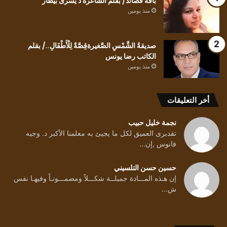
باقة قصائد/ بقلم الشاعرة د يسرى بيطار
منذ يومين
صديقةُ الشَّمْسِ الصَّغيرةقِصَّةٌ لِلْأَطْفَالِ../ بقلم
الكاتب رضا يونس
منذ يومين
أخر التعليقات
نجمة خليل حبيب
تقدبرى العميق لكل ما يجيئ به معلمنا الأكبر د. وجيه
فانوس ,إن...
حسين حسن التلسيني
إن هـذه المـــادة جميلــة شكـــلاً ومضمـــونـاً وفيهـا نفس
ش...