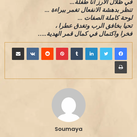
في ظلال الارز انا طفلة…
تنظر بدهشة الانفعال تغمر ببراءة …
لوحة كاملة الصفات …
تحيا بخافق الرب وتغدق عطرا ،
فخرا واكتمال في كمال قمر الهدية…..
لينكدإن
بينتيريست
مشاركة عبر البريد
طباعة
Soumaya