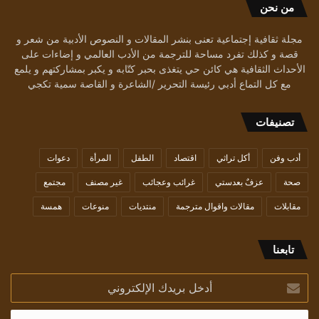
من نحن
مجلة ثقافية إجتماعية تعنى بنشر المقالات و النصوص الأدبية من شعر و
قصة و كذلك تفرد مساحة للترجمة من الأدب العالمي و إضاءات على
الأحداث الثقافية هي كائن حي يتغذى بحبر كتّابه و يكبر بمشاركتهم و يلمع
مع كل التماع أدبي رئيسة التحرير /الشاعرة و القاصة سمية تكجي
تصنيفات
أدب وفن
أكل تراثي
اقتصاد
الطفل
المرأة
دعوات
صحة
عزفٌ بعدستي
غرائب وعجائب
غير مصنف
مجتمع
مقابلات
مقالات واقوال مترجمة
منتديات
منوعات
همسة
تابعنا
أدخل
بريدك
الإلكتروني