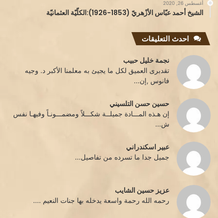
أغسطس 26, 2020
الشيخ أحمد عبّاس الأزْهريّ (1853-1926):الكلّيّة العثمانيّة
احدث التعليقات
نجمة خليل حبيب
تقدبرى العميق لكل ما يجيئ به معلمنا الأكبر د. وجيه
فانوس ,إن...
حسين حسن التلسيني
إن هـذه المـــادة جميلــة شكـــلاً ومضمـــونـاً وفيهـا نفس
ش...
عبير اسكندراني
جميل جدا ما تسرده من تفاصيل...
عزيز حسين الشايب
رحمه الله رحمة واسعة يدخله بها جنات النعيم ....