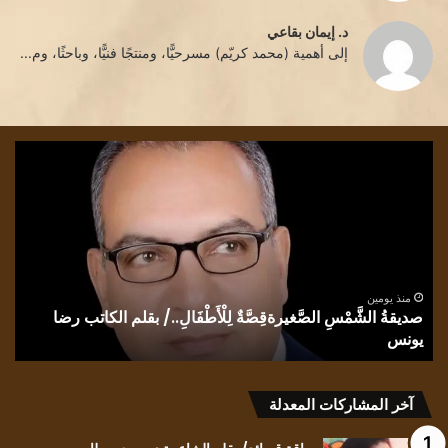
د. إيمان بقاعي
إلى أهمية (محمد كريّم) مسرحيًّا، ومنتجًا فنيًّا، وباحثًا، وم...
صديقةُ
كي
الشَّمْسِ
للعا
الصَّغيرةقِصَّةٌ
أن
لِلْأَطْفَالِ../
يلت
بقلم
للظ
الكاتب
بقل
رضا
الش
يونس
ندى
منذ يومين
صديقةُ الشَّمْسِ الصَّغيرةقِصَّةٌ لِلْأَطْفَالِ../ بقلم الكاتب رضا
الح
يونس
ك
آخر المشاركات المعدلة