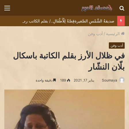
بحث
الق
عن
صديقةُ الشَّمْسِ الصَّغيرةقِصَّةٌ لِلْأَطْفَالِ../ بقلم الكاتب رضا يونس
الرئيسية
/
أدب وفن
أدب وفن
في ظلال الأرز بقلم الكاتبة باسكال
بلّان النشّار
Soumaya
يناير 17, 2021
189
دقيقة واحدة