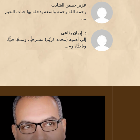
عزيز حسين الشايب
رحمه الله رحمة واسعة يدخله بها جنات النعيم
....
د. إيمان بقاعي
إلى أهمية (محمد كريّم) مسرحيًّا، ومنتجًا فنيًّا،
وباحثًا، وم...
صديقةُ
الشَّمْسِ
الصَّغيرةقِصَّةٌ
لِلْأَطْفَالِ../
بقلم
الكاتب
رضا