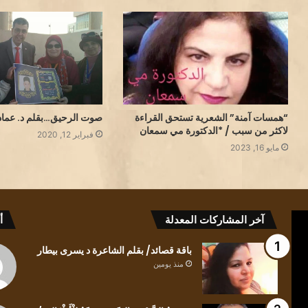
صوت الرحيق…بقلم د. عماد
“همسات آمنة” الشعرية تستحق القراءة
لاكثر من سبب / *الدكتورة مي سمعان
فبراير 12, 2020
مايو 16, 2023
كيف
باقة
آخر المشاركات المعدلة
أ
للعابرِ
قصائد/
أن
بقلم
باقة قصائد/ بقلم الشاعرة د يسرى بيطار
يلتفتَ
الشاعرة
منذ يومين
للظلِ/
د
بقلم
يسرى
الشاعرة
بيطار