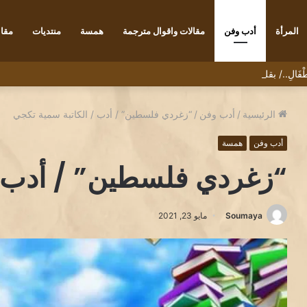
المرأة
أدب وفن
مقالات واقوال مترجمة
همسة
منتديات
مقاب
ْأَطْفَالِ../ بقلم الكاتب رضا يونس
الرئيسية
/
أدب وفن
/
“زغردي فلسطين” / أدب / الكاتبة سمية تكجي
أدب وفن
همسة
“زغردي فلسطين” / أدب /
Soumaya
مايو 23, 2021