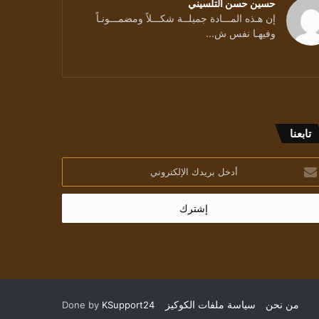
حسين حسن التلسيني
إن هـذه المـــادة جميلــة شكـــلاً ومضمـــونـاً
وفيهـا نفس ش...
ائد/ بقلم الشاعرة د يسرى بيطار
تابعنا
خل
يدك
إلكتروني
من نحن
سياسة ملفات الكوكيز
Done by
KSupport24