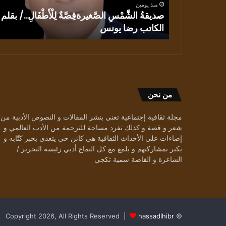
منذ يومين
يونس
صديقةُ الشَّمْسِ الصَّغيرةقِصَّةٌ لِلْأَطْفَالِ../ بقلم
 بيطار
الكاتب رضا يونس
من نحن
مجلة ثقافية إجتماعية تعنى بنشر المقالات و النصوص الأدبية من
شعر و قصة و كذلك تفرد مساحة للترجمة من الأدب العالمي و
إضاءات على الأحداث الثقافية هي كائن حي يتغذى بحبر كتّابه و
يكبر بمشاركتهم و يلمع مع كل التماع أدبي رئيسة التحرير /
الشاعرة و القاصة سمية تكجي
hassadlhibr
© Copyright 2026, All Rights Reserved |