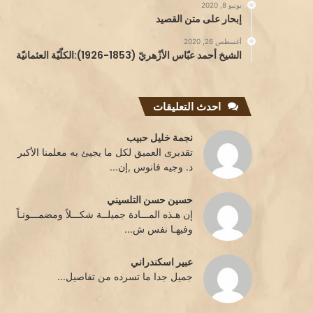
يونيو 8, 2020
إبحار على متن القصيد
أغسطس 26, 2020
الشيخ أحمد عبّاس الأزْهريّ (1853-1926):الكلّيّة العثمانيّة
احدث التعليقات
نجمة خليل حبيب
تقدبرى العميق لكل ما يجيئ به معلمنا الأكبر
د. وجيه فانوس ,إن...
حسين حسن التلسيني
إن هـذه المـــادة جميلــة شكـــلاً ومضمـــونـاً
وفيهـا نفس ش...
عبير اسكندراني
جميل جدا ما تسرده من تفاصيل...