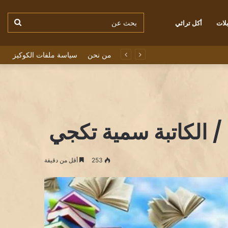
بحث
لات
أكل تراثي
من نحن
سياسة ملفات الكوكيز
عن
 الكاتبة سمية تكجي
253
أقل من دقيقة