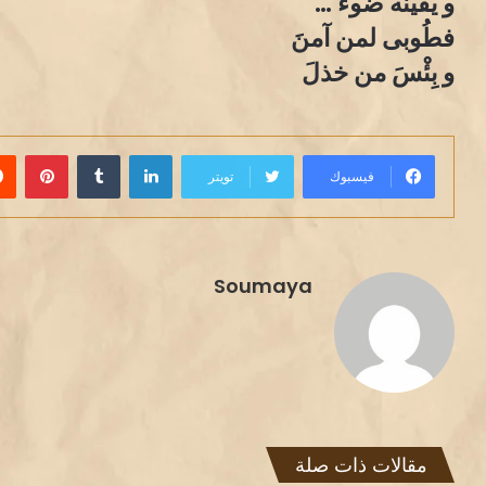
و يقينه ضوءٌ …
فطُوبى لمن آمنَ
و بِئْسَ من خذلَ
لينكدإن
بينت
فيسبوك
تويتر
Soumaya
مقالات ذات صلة