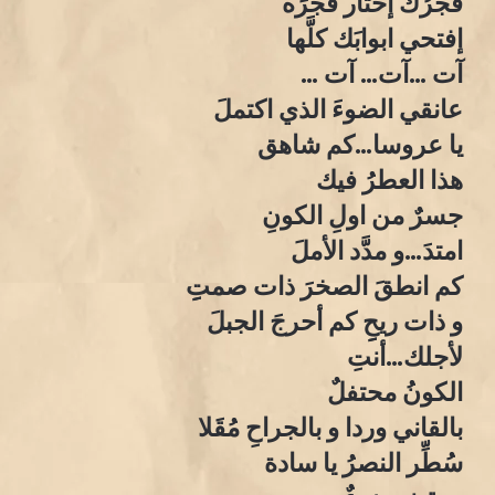
فجرُك إختار فجرَه
إفتحي ابوابَك كلَّها
آت …آت… آت …
عانقي الضوءَ الذي اكتملَ
يا عروسا…كم شاهق
هذا العطرُ فيك
جسرٌ من اولِ الكونِ
امتدَ…و مدَّد الأملَ
كم انطقَ الصخرَ ذات صمتِِ
و ذات ريحِِ كم أحرجَ الجبلَ
لأجلك…أنتِ
الكونُ محتفلٌ
بالقاني وردا و بالجراحِ مُقَلا
سُطِّر النصرُ يا سادة