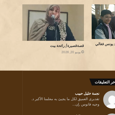
 يونس فغالي
قصةقصيرة/ رائحة بيت
يونيو 20, 2026
خر التعليقات
نجمة خليل حبيب
تقدبرى العميق لكل ما يجيئ به معلمنا الأكبر د.
وجيه فانوس ,إن...