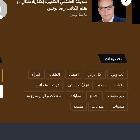
صديقةُ الشَّمْسِ الصَّغيرةقِصَّةٌ لِلْأَطْفَالِ../
منذ يومين
ندى
بقلم الكاتب رضا يونس
كيف للعابرِ أن يلتفتَ للظلِ/ بقلم الشاعرة ندى
الحاج
منذ يومين
منذ يومين
الحاج
باقة قص
تصنيفات
أد
أدب وفن
أكل تراثي
اقتصاد
الطفل
المرأة
بر
دعوات
صحة
عزفٌ بعدستي
غرائب وعجائب
ال
غير مصنف
مجتمع
مقابلات
مقالات واقوال مترجمة
منتديات
منوعات
همسة