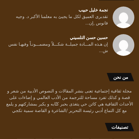
نجمة خليل حبيب
تقدبرى العميق لكل ما يجيئ به معلمنا الأكبر د. وجيه
فانوس ,إن...
حسين حسن التلسيني
إن هـذه المـــادة جميلــة شكـــلاً ومضمـــونـاً وفيهـا نفس
ش...
من نحن
مجلة ثقافية إجتماعية تعنى بنشر المقالات و النصوص الأدبية من شعر و
قصة و كذلك تفرد مساحة للترجمة من الأدب العالمي و إضاءات على
الأحداث الثقافية هي كائن حي يتغذى بحبر كتّابه و يكبر بمشاركتهم و يلمع
مع كل التماع أدبي رئيسة التحرير /الشاعرة و القاصة سمية تكجي
تصنيفات