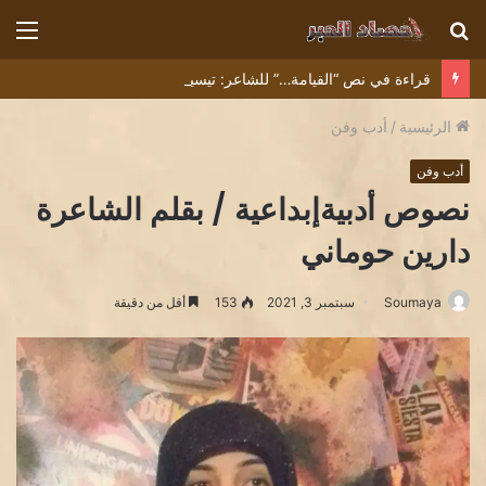
بحث
الق
عن
قراءة في نص “القيامة…” للشاعر: تيسير حيدر.. بقلم الناقد: نذير الحسن
الرئيسية
/
أدب وفن
أدب وفن
نصوص أدبيةإبداعية / بقلم الشاعرة
دارين حوماني
Soumaya
سبتمبر 3, 2021
153
أقل من دقيقة