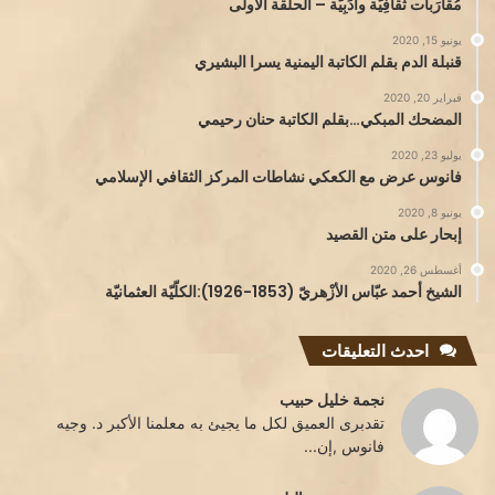
مُقارَبات ثَقافِيَّة وأَدَبِيَّة – الحلقة الأولى
يونيو 15, 2020
قنبلة الدم بقلم الكاتبة اليمنية يسرا البشيري
فبراير 20, 2020
المضحك المبكي…بقلم الكاتبة حنان رحيمي
يوليو 23, 2020
فانوس عرض مع الكعكي نشاطات المركز الثقافي الإسلامي
يونيو 8, 2020
إبحار على متن القصيد
أغسطس 26, 2020
الشيخ أحمد عبّاس الأزْهريّ (1853-1926):الكلّيّة العثمانيّة
احدث التعليقات
نجمة خليل حبيب
تقدبرى العميق لكل ما يجيئ به معلمنا الأكبر د. وجيه
فانوس ,إن...