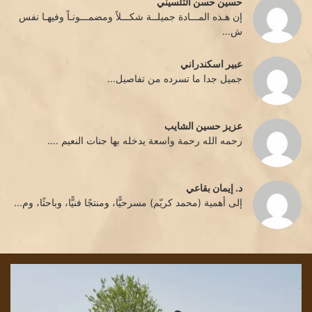
حسين حسن التلسيني
إن هـذه المـــادة جميلــة شكـــلاً ومضمـــونـاً وفيهـا نفس
ش...
عبير اسكندراني
جميل جدا ما تسرده من تفاصيل...
عزيز حسين الشايب
رحمه الله رحمة واسعة يدخله بها جنات النعيم ....
د. إيمان بقاعي
إلى أهمية (محمد كريّم) مسرحيًّا، ومنتجًا فنيًّا، وباحثًا، وم...
قراءة
تحد
في
قليل
نص
../