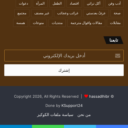
أدب وفن
أكل تراثي
اقتصاد
الطفل
المرأة
دعوات
صحة
عزفٌ بعدستي
غرائب وعجائب
غير مصنف
مجتمع
مقابلات
مقالات واقوال مترجمة
منتديات
منوعات
همسة
تابعنا
أدخل
بريدك
الإلكتروني
hassadlhibr
© Copyright 2026, All Rights Reserved |
Done by
KSupport24
من نحن
سياسة ملفات الكوكيز