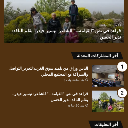
“القيامة…”
بقل
للشاعر:
الش
تيسير
سم
حيدر..
تك
بقلم
منذ 20 ساعة
قراءة في نص “القيامة…” للشاعر: تيسير حيدر.. بقلم الناقد:
الناقد:
نذير الحسن
ت
نذير
الحسن
آخر المشاركات المعدلة
الياس وراق من بلمند سوق الغرب:لتعزيز التواصل
والشراكة مع المجتمع المحلي
منذ ساعة واحدة
قراءة في نص “القيامة…” للشاعر: تيسير حيدر..
بقلم الناقد: نذير الحسن
منذ 20 ساعة
أخر التعليقات