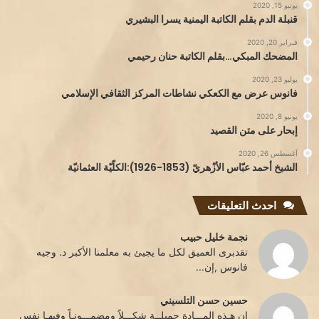
يونيو 15, 2020
قنبلة الدم بقلم الكاتبة اليمنية يسرا البشيري
فبراير 20, 2020
المضحك المبكي…بقلم الكاتبة حنان رحيمي
يوليو 23, 2020
فانوس عرض مع الكعكي نشاطات المركز الثقافي الإسلامي
يونيو 8, 2020
إبحار على متن القصيد
أغسطس 26, 2020
الشيخ أحمد عبّاس الأزْهريّ (1853-1926):الكلّيّة العثمانيّة
احدث التعليقات
نجمة خليل حبيب
تقدبرى العميق لكل ما يجيئ به معلمنا الأكبر د. وجيه
فانوس ,إن...
حسين حسن التلسيني
إن هـذه المـــادة جميلــة شكـــلاً ومضمـــونـاً وفيهـا نفس