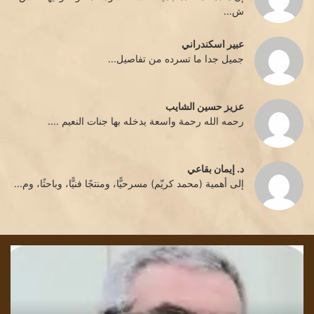
ش...
عبير اسكندراني
جميل جدا ما تسرده من تفاصيل...
عزيز حسين الشايب
رحمه الله رحمة واسعة يدخله بها جنات النعيم ....
د. إيمان بقاعي
إلى أهمية (محمد كريّم) مسرحيًّا، ومنتجًا فنيًّا، وباحثًا، وم...
رحيل
قرا
الكاتب
في
الروائي
روا
و
رسا
كاتب
بلو