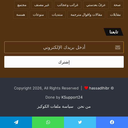
صحة
عزفٌ بعدستي
غرائب وعجائب
غير مصنف
مجتمع
مقابلات
مقالات واقوال مترجمة
منتديات
منوعات
همسة
تابعنا
أدخل
بريدك
الإلكتروني
hassadlhibr
© Copyright 2026, All Rights Reserved |
Done by
KSupport24
من نحن
سياسة ملفات الكوكيز
يسبوك
تويتر
واتساب
تيلقرام