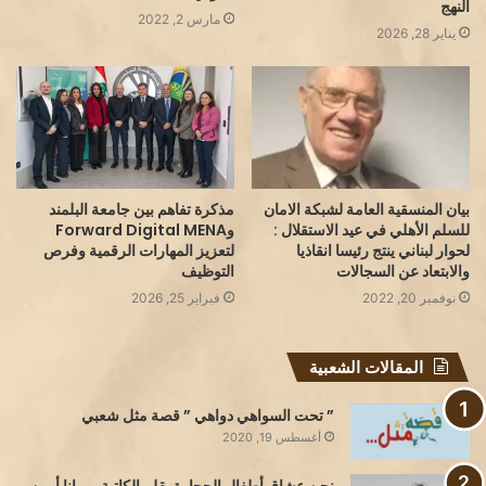
النهج
مارس 2, 2022
يناير 28, 2026
بيان المنسقية العامة لشبكة الامان
مذكرة تفاهم بين جامعة البلمند
للسلم الأهلي في عيد الاستقلال :
وForward Digital MENA
لحوار لبناني ينتج رئيسا انقاذيا
لتعزيز المهارات الرقمية وفرص
والابتعاد عن السجالات
التوظيف
نوفمبر 20, 2022
فبراير 25, 2026
المقالات الشعبية
” تحت السواهي دواهي ” قصة مثل شعبي
أغسطس 19, 2020