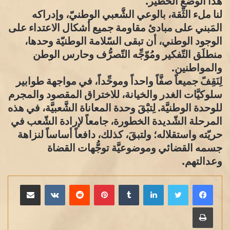
هذا الوضع الخطير.
لنا ملء الثِّقة، بالوعي الشَّعبي الوطنيّ، وإدراكه
المَبني على مبادئ مقاومة جميع أشكال الاعتداء على
الوجود الوطني، أن تبقى السّلامة الوطنيّة وحدها،
منطلَق التّفكير ومُوّجِّه التّصرُّف وحارس الوطن
والمواطنين.
لِنَقِفً جميعاً صفَّاً واحداً وموحِّداً، في مواجهة طوابير
سلوكيَّات الغدر والخيانة، للاختراق المقصود والمجرم
للوحدة الوطنيَّة. لِتبَْقَ وحدة المعاناة الشَّعبيَّة، في هذه
المرحلة الشّديدة الخطورة، جامعاً لإرادة الشّعب في
حريّته واستقلاله؛ ولتبقَ، كذلك، دافعاً أساساً لنزاهة
جسمه القضائي وموضوعيَّة توجُّهات القضاة
وعدالتهم.
لينكدإن
بينتيريست
مشاركة عبر البريد
طباعة