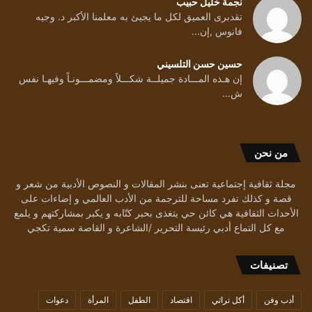
نجمة خليل حبيب
تقدبرى العميق لكل ما يجيئ به معلمنا الأكبر د. وجيه
فانوس ,إن...
حسين حسن التلسيني
إن هـذه المـــادة جميلــة شكـــلاً ومضمـــونـاً وفيهـا نفس
ش...
من نحن
مجلة ثقافية إجتماعية تعنى بنشر المقالات و النصوص الأدبية من شعر و
قصة و كذلك تفرد مساحة للترجمة من الأدب العالمي و إضاءات على
الأحداث الثقافية هي كائن حي يتغذى بحبر كتّابه و يكبر بمشاركتهم و يلمع
مع كل التماع أدبي رئيسة التحرير /الشاعرة و القاصة سمية تكجي
تصنيفات
أدب وفن
أكل تراثي
اقتصاد
الطفل
المرأة
دعوات