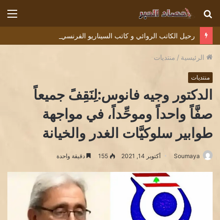
بحث
الق
عن
رحيل الكاتب الروائي و كاتب السيناريو الفرنسي ديديه دوكوان Didier Decoin .
الرئيسية
/
منتديات
منتديات
الدكتور وجيه فانوس:لِنَقِفً جميعاً
صفَّاً واحداً وموحِّداً، في مواجهة
طوابير سلوكيَّات الغدر والخيانة
Soumaya
أكتوبر 14, 2021
155
دقيقة واحدة