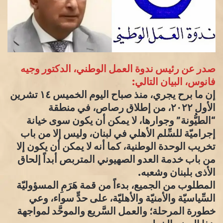
صدر عن رئيس ندوة العمل الوطني، الدكتور وجيه
فانوس، البيان التالي:
إن ما برح يجري، منذ صباح اليوم الخميس ١٤ تشرين
الأول ٢٠٢٢، من إطلاق رصاص، في منطقة
“الطيُّونة” وجوارها، لا يمكن أن يكون سوى خيانة
إجراميّة للسِّلم الأهلي في لبنان، وليس إلا من باب
تخريب الوحدة الوطنية، كما أنه لا يمكن أن يكون إلا
من باب خدمة العدو الصهيوني المتربص أبداً إلحاق
الأذى بلبنان وشعبه.
المطلوب من الجميع، بدءاً من قمة هَرَمِ المسؤوليّة
السِّياسيّة والأمنيّة والأهليّة، على حدٍّ سواء، وعي
خطورة المرحلة؛ والعمل السَّريع والموحَّد لمواجهة