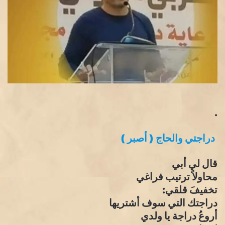
.
دراجتي والحاج ( أصبر )
قال لي أبي
محاولاً ترتيب فراغي
تخفيفَ قلقي:
دراجتك التي سوف أشتريها
أروعُ دراجة يا ولدي