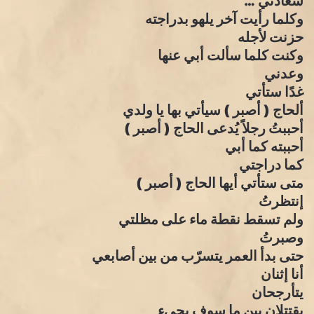
سعادتي …
وكلما رأيت آخر يلهو بدراجته
حزنت لأجله
وكنت كلما سألت أبي عنها
وعدني
غدًا ستأتي
ألحاج ( أصبر ) سيأتي بها يا ولدي
أحببتُ رجلاً يُدعى الحاج ( أصبر )
أحببته كما أبي
كما دراجتي
متى ستأتي أيها الحاج ( أصبر )
إنتظرتُ
ولم تسقط نقطة ماء على مظلتي
وصبرتُ
حتى بدأ العمر يتسرّب من بين أصابعي
أنا إثنان
يتأرجحان
يقتتلان بين ما سوف يجيء