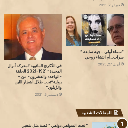
فبراير 2, 2021
“سماء أولى …جهة سابعة ”
سراب…أم انتشاء روحي
أبريل 27, 2025
في الذّكرىَ المائوية”لمعركة أنوال
المجيدة” 1921-2021 الحلقة
-الواحدة والعشرون- من –
رواية”تحت ظِلال أشجَار التّين
والزّيتُون”
ديسمبر 5, 2021
المقالات الشعبية
” تحت السواهي دواهي ” قصة مثل شعبي