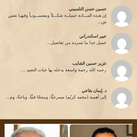
حسين حسن التلسيني
إن هـذه المـــادة جميلــة شكـــلاً ومضمـــونـاً وفيهـا نفس
ش...
عبير اسكندراني
جميل جدا ما تسرده من تفاصيل...
عزيز حسين الشايب
رحمه الله رحمة واسعة يدخله بها جنات النعيم ....
د. إيمان بقاعي
إلى أهمية (محمد كريّم) مسرحيًّا، ومنتجًا فنيًّا، وباحثًا، وم...
افة
تشمّع
ترميز
الليل/