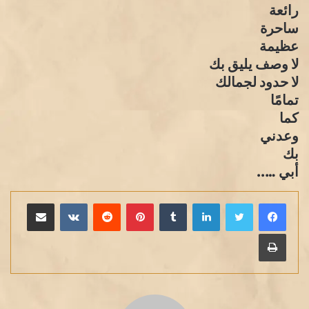
رائعة
ساحرة
عظيمة
لا وصف يليق بك
لا حدود لجمالك
تمامًا
كما
وعدني
بك
أبي …..
لينكدإن
بينتيريست
مشاركة عبر البريد
طباعة