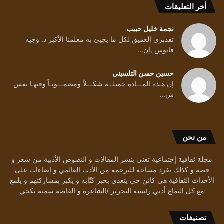
أخر التعليقات
نجمة خليل حبيب
تقدبرى العميق لكل ما يجيئ به معلمنا الأكبر د. وجيه
فانوس ,إن...
حسين حسن التلسيني
إن هـذه المـــادة جميلــة شكـــلاً ومضمـــونـاً وفيهـا نفس
ش...
من نحن
مجلة ثقافية إجتماعية تعنى بنشر المقالات و النصوص الأدبية من شعر و
قصة و كذلك تفرد مساحة للترجمة من الأدب العالمي و إضاءات على
الأحداث الثقافية هي كائن حي يتغذى بحبر كتّابه و يكبر بمشاركتهم و يلمع
مع كل التماع أدبي رئيسة التحرير /الشاعرة و القاصة سمية تكجي
تصنيفات