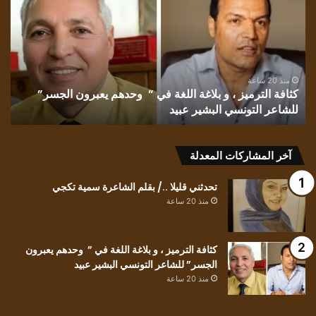
بقلم
الأديبة
اغة
إقبال
لغة
الشايب
ي
غانم
 وحدهم
منذ 20 ساعة
كثافة الترميز ، و بلاغة اللغة في ” وحدهم يعبرون الجسر”
برون
منذ 21 سا
للشاعر التونسي البشير عبيد
تشمّع
لجسر”
شاعر
تونسي
بشير
آخر المشاركات المعدلة
يد
تحدثني قليلا ../ بقلم الشاعرة سمية تكجي
منذ 20 ساعة
كثافة الترميز ، و بلاغة اللغة في ” وحدهم يعبرون
الجسر” للشاعر التونسي البشير عبيد
منذ 20 ساعة