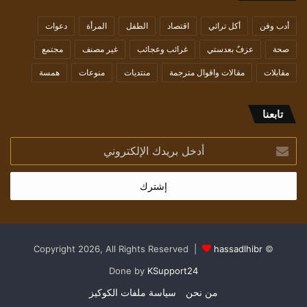
أدب وفن
أكل تراثي
اقتصاد
الطفل
المرأة
دعوات
صحة
عزفٌ بعدستي
غرائب وعجائب
غير مصنف
مجتمع
مقابلات
مقالات واقوال مترجمة
منتديات
منوعات
همسة
تابعنا
أدخل
بريدك
الإلكتروني
hassadlhibr
© Copyright 2026, All Rights Reserved |
Done by
KSupport24
من نحن
سياسة ملفات الكوكيز