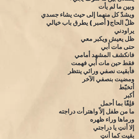
وبين ما لم يأت
ويشدّ كل منهما إلى حيث يشاء جسدي
ظلّ الحاج( أصبر ) يطرق باب خيالي
يراودني
ظل يعيش ويكبر معي
حتى مات أبي
فانكشف المشهد أمامي
فقط حين مات أبي فهمت
فأبقيت نصفي ورائي ينتظر
ومضيت بنصفي الآخر
أتخبّط
أكبر
قلِقًا بما أحمل
ما من طفل إلاّ واهترأت دراجته
ورماها وراء ظهره
إلا أنتِ يا دراجتي
بقيت كما أنتِ