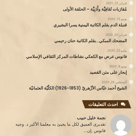
فبراير 12, 2021
مُقارَبات ثَقافِيَّة وأَدَبِيَّة – الحلقة الأولى
يونيو 15, 2020
قنبلة الدم بقلم الكاتبة اليمنية يسرا البشيري
فبراير 20, 2020
المضحك المبكي…بقلم الكاتبة حنان رحيمي
يوليو 23, 2020
فانوس عرض مع الكعكي نشاطات المركز الثقافي الإسلامي
يونيو 8, 2020
إبحار على متن القصيد
أغسطس 26, 2020
الشيخ أحمد عبّاس الأزْهريّ (1853-1926):الكلّيّة العثمانيّة
احدث التعليقات
نجمة خليل حبيب
تقدبرى العميق لكل ما يجيئ به معلمنا الأكبر د. وجيه
فانوس ,إن...