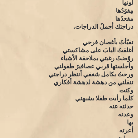
لونها
مِقوَدُها
مقعدُها
دراجتك أجملُ الدراجات.
تفيّأتُ بأغصان فرحي
أغلقتُ البابَ على مشاكستي
روّضتُ رغبتي بملاحقة الأشياء
وأجلستها قربي عصافيرَ طفولتي
ورحتُ بكامل شغفي أنتظر دراجتي
تنقلني من دهشة لدهشة أفكاري
وكنت
كلما رأيت طفلا يشبهني
حدثته عنه
وعدته
بها
أعرته