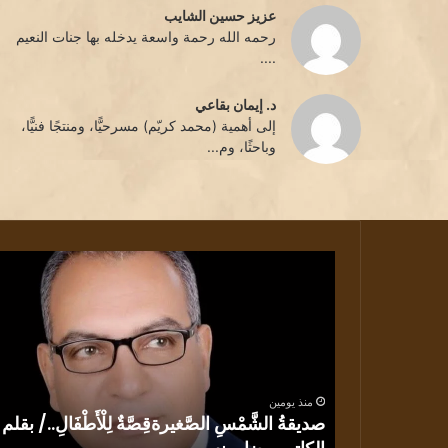
عزيز حسين الشايب
رحمه الله رحمة واسعة يدخله بها جنات النعيم
....
د. إيمان بقاعي
إلى أهمية (محمد كريّم) مسرحيًّا، ومنتجًا فنيًّا،
وباحثًا، وم...
صديقةُ
الشَّمْسِ
الصَّغيرةقِصَّةٌ
لِلْأَطْفَالِ../
بقلم
الكاتب
رضا
منذ يومين
يونس
صديقةُ الشَّمْسِ الصَّغيرةقِصَّةٌ لِلْأَطْفَالِ../ بقلم