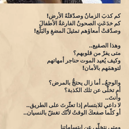
كم كذبَ الزمانُ وصدّقتْهُ الأرض!
كم خدَعَتِ الصحونُ الفارغةُ الأطفالَ
وصدّقتْ أمعاؤهم تمثيلَ المضغِ والبَلْع!
وهذا الصقيع..
متى يفرّ من قلوبهم؟
وكيف يُعيد الموت حناجر أمهاتهم
لتوهمَهم بالأمان!
والوجعُ.. أما زال يحتجُّ بالمرض؟
أم تخلّى عن تلك الكذبة؟
وأنتَ..
لا داعي للابتسام إذا تعثّرتَ على الطريق..
أو كلّما صفعكَ الوقتُ لأنّك تغشّ بالنسيان..
ومتى نتخلّى عن ابتساماتنا