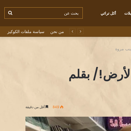
بحث
لات
أكل تراثي
من نحن
سياسة ملفات الكوكيز
عن
زينب مروة
الأرض!/ بقلم
849
أقل من دقيقة