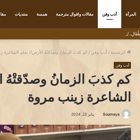
المرأة
أدب وفن
مقالات واقوال مترجمة
همسة
منتديات
مقاب
ْأَطْفَالِ../ بقلم الكاتب رضا يونس
الرئيسية
/
أدب وفن
/
كم كذبَ الزمانُ وصدّقتْهُ الأرض!/ بقلم الشاعرة 
أدب وفن
كم كذبَ الزمانُ وصدّقتْهُ 
الشاعرة زينب مروة
Soumaya
يناير 22, 2024