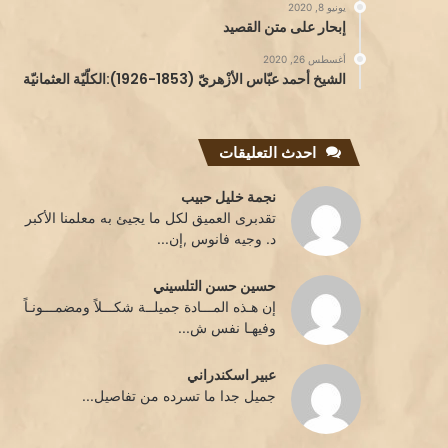
يونيو 8, 2020
إبحار على متن القصيد
أغسطس 26, 2020
الشيخ أحمد عبّاس الأزْهريّ (1853-1926):الكلّيّة العثمانيّة
احدث التعليقات
نجمة خليل حبيب
تقدبرى العميق لكل ما يجيئ به معلمنا الأكبر
د. وجيه فانوس ,إن...
حسين حسن التلسيني
إن هـذه المـــادة جميلــة شكـــلاً ومضمـــونـاً
وفيهـا نفس ش...
عبير اسكندراني
جميل جدا ما تسرده من تفاصيل...