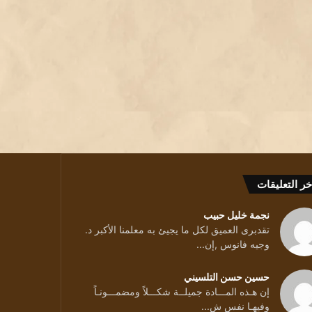
خر التعليقات
نجمة خليل حبيب
تقدبرى العميق لكل ما يجيئ به معلمنا الأكبر د.
وجيه فانوس ,إن...
حسين حسن التلسيني
إن هـذه المـــادة جميلــة شكـــلاً ومضمـــونـاً
وفيهـا نفس ش...