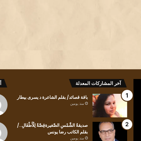
كيف
باقة
آخر المشاركات المعدلة
أ
للعابرِ
قصائد/
أن
بقلم
باقة قصائد/ بقلم الشاعرة د يسرى بيطار
يلتفتَ
الشاعرة
منذ يومين
للظلِ/
د
بقلم
يسرى
الشاعرة
بيطار
صديقةُ الشَّمْسِ الصَّغيرةقِصَّةٌ لِلْأَطْفَالِ../
منذ يومين
ندى
بقلم الكاتب رضا يونس
كيف للعابرِ أن يلتفتَ للظلِ/ بقلم الشاعرة ندى
الحاج
منذ يومين
منذ يومين