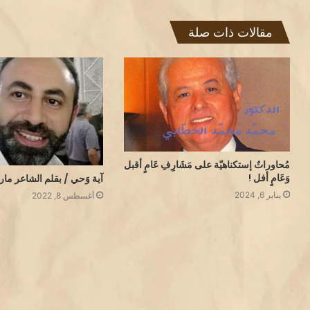
مقالات ذات صلة
مُحاوراتٌ إستكناهيّة على مَشَارِفِ عَامٍ أقبل
وَعَامٍ أفل !
آية وَحي / بقلم الشاعر ما
يناير 6, 2024
أغسطس 8, 2022