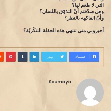
التي لا طعم لها؟
وهل صدّقتم أنّ التذوّق باللسان؟
وأنّ الفاكهة بالنظر؟
أخبروني متى تنتهي هذه الحفلة التنكّريّة؟
لينكدإن
بينت
فيسبوك
تويتر
Soumaya