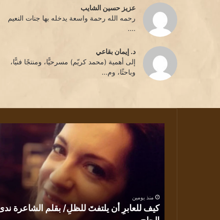
عزيز حسين الشايب
رحمه الله رحمة واسعة يدخله بها جنات النعيم
....
د. إيمان بقاعي
إلى أهمية (محمد كريّم) مسرحيًّا، ومنتجًا فنيًّا،
وباحثًا، وم...
باقة
قصائد/
بقلم
الشاعرة
د
يسرى
بيطار
 الشاعرة ندى
منذ يومين