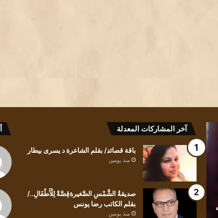
صديقةُ
كيف
آخر المشاركات المعدلة
أ
الشَّمْسِ
للعابرِ
الصَّغيرةقِصَّةٌ
أن
باقة قصائد/ بقلم الشاعرة د يسرى بيطار
لِلْأَطْفَالِ../
يلتفتَ
منذ يومين
بقلم
للظلِ/
الكاتب
بقلم
رضا
الشاعرة
صديقةُ الشَّمْسِ الصَّغيرةقِصَّةٌ لِلْأَطْفَالِ../
منذ يومين
منذ يومين
يونس
ندى
بقلم الكاتب رضا يونس
صديقةُ الشَّمْسِ الصَّغيرةقِصَّةٌ لِلْأَطْفَالِ../ بقلم
كيف للعا
الحاج
منذ يومين