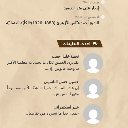
يونيو 8, 2020
إبحار على متن القصيد
أغسطس 26, 2020
الشيخ أحمد عبّاس الأزْهريّ (1853-1926):الكلّيّة العثمانيّة
احدث التعليقات
نجمة خليل حبيب
تقدبرى العميق لكل ما يجيئ به معلمنا الأكبر
د. وجيه فانوس ,إن...
حسين حسن التلسيني
إن هـذه المـــادة جميلــة شكـــلاً ومضمـــونـاً
وفيهـا نفس ش...
عبير اسكندراني
جميل جدا ما تسرده من تفاصيل...