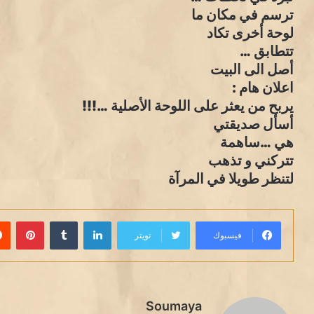
ترسم في مكان ما
لوحة أخرى تكاد
تتطابق …
أصل الى البيت
اعلان هام :
يربح من يعثر على اللوحة الأصلية …!!!
أسأل صديقتي
هي …ساهمة
تتركني و تذهب
لتنظر طويلا في المرآة
لينكدإن
بينت
فيسبوك
تويتر
Soumaya