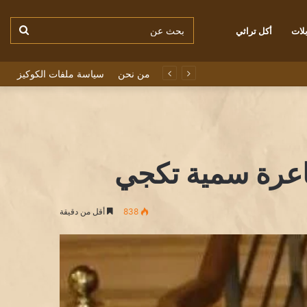
بحث
لات
أكل تراثي
من نحن
سياسة ملفات الكوكيز
عن
شاعرة سمية تكجي
838
أقل من دقيقة