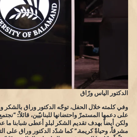
الدكتور الياس ورّاق
وفي كلمته خلال الحفل، توجّه الدكتور وراق بالشكر وال
على دعمها المستمرّ واحتضانها للبنانيّين، قائلاً: “نجت
ولكن أيضاً بهدف تقديم الشكر لبلدٍ أعطى شبابنا ما عج
مشرقاً، وحياةً كريمة.” كما شدّد الدكتور وراق على التق