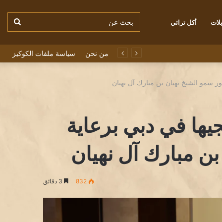
بحث
لات
أكل تراثي
من نحن
سياسة ملفات الكوكيز
عن
ر سمو الشيخ نهيان بن مبارك آل نهيان
يها في دبي برعاية
ن مبارك آل نهيان
832
3 دقائق