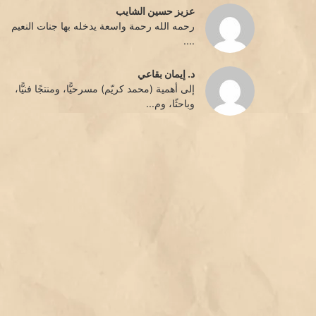
عزيز حسين الشايب
رحمه الله رحمة واسعة يدخله بها جنات النعيم
....
د. إيمان بقاعي
إلى أهمية (محمد كريّم) مسرحيًّا، ومنتجًا فنيًّا،
وباحثًا، وم...