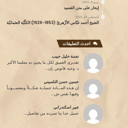
يونيو 8, 2020
إبحار على متن القصيد
أغسطس 26, 2020
الشيخ أحمد عبّاس الأزْهريّ (1853-1926):الكلّيّة العثمانيّة
احدث التعليقات
نجمة خليل حبيب
تقدبرى العميق لكل ما يجيئ به معلمنا الأكبر
د. وجيه فانوس ,إن...
حسين حسن التلسيني
إن هـذه المـــادة جميلــة شكـــلاً ومضمـــونـاً
وفيهـا نفس ش...
عبير اسكندراني
جميل جدا ما تسرده من تفاصيل...