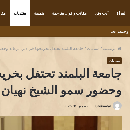
المرأة
أدب وفن
مقالات واقوال مترجمة
همسة
منتديات
مقاب
 ” وحدهم يعبرون الجسر” للشاعر التونسي البشير عبيد
الرئيسية
/
منتديات
/
جامعة البلمند تحتفل بخريجيها في دبي برعاية وحضو
منتديات
جامعة البلمند تحتفل بخريج
وحضور سمو الشيخ نهيان ب
Soumaya
نوفمبر 15, 2025