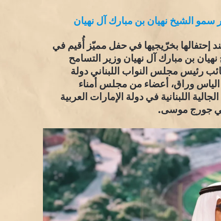
 سمو الشيخ نهيان بن مبارك آل نهيان
 نظّمت جامعة البلمند إحتفالها بخرّيجيها في حفل مميّز أُقيم في
نهيان بن مبارك آل نهيان وزير التسامح
نائب رئيس مجلس النواب اللبناني دولة
 الياس وراق، أعضاء من مجلس أمناء
جالية اللبنانية في دولة الإمارات العربية
حفي جورج موسى.