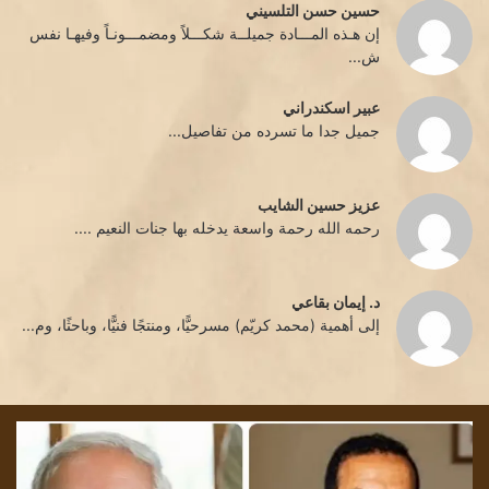
حسين حسن التلسيني
إن هـذه المـــادة جميلــة شكـــلاً ومضمـــونـاً وفيهـا نفس
ش...
عبير اسكندراني
جميل جدا ما تسرده من تفاصيل...
عزيز حسين الشايب
رحمه الله رحمة واسعة يدخله بها جنات النعيم ....
د. إيمان بقاعي
إلى أهمية (محمد كريّم) مسرحيًّا، ومنتجًا فنيًّا، وباحثًا، وم...
تشمّع
الليل/
بقلم