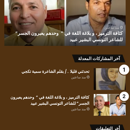
الأديبة
إقبال
الشايب
غانم
”
منذ 3 ساعات
تشمّع الليل/ بقلم الأديبة إقبال الشايب غانم
آخر المشاركات المعدلة
تحدثني قليلا ../ بقلم الشاعرة سمية تكجي
منذ ساعتين
كثافة الترميز ، و بلاغة اللغة في ” وحدهم يعبرون
الجسر” للشاعر التونسي البشير عبيد
منذ ساعتين
أخر التعليقات