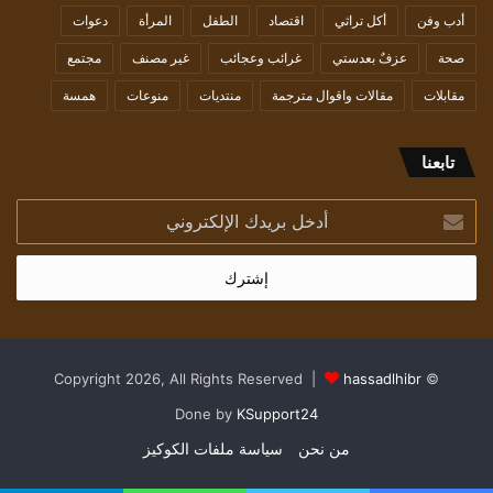
أدب وفن
أكل تراثي
اقتصاد
الطفل
المرأة
دعوات
صحة
عزفٌ بعدستي
غرائب وعجائب
غير مصنف
مجتمع
مقابلات
مقالات واقوال مترجمة
منتديات
منوعات
همسة
تابعنا
أدخل
بريدك
الإلكتروني
hassadlhibr
© Copyright 2026, All Rights Reserved |
Done by
KSupport24
من نحن
سياسة ملفات الكوكيز