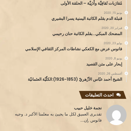
مُقارَبات ثَقافِيَّة وأَدَبِيَّة – الحلقة الأولى
يونيو 15, 2020
قنبلة الدم بقلم الكاتبة اليمنية يسرا البشيري
فبراير 20, 2020
المضحك المبكي…بقلم الكاتبة حنان رحيمي
يوليو 23, 2020
فانوس عرض مع الكعكي نشاطات المركز الثقافي الإسلامي
يونيو 8, 2020
إبحار على متن القصيد
أغسطس 26, 2020
الشيخ أحمد عبّاس الأزْهريّ (1853-1926):الكلّيّة العثمانيّة
احدث التعليقات
نجمة خليل حبيب
تقدبرى العميق لكل ما يجيئ به معلمنا الأكبر د. وجيه
فانوس ,إن...