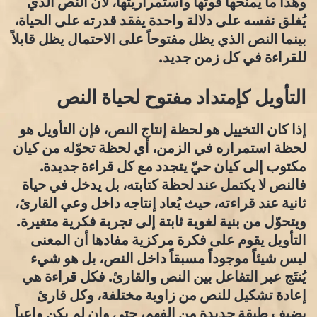
وهذا ما يمنحها قوتها واستمراريتها، لأن النص الذي
يُغلق نفسه على دلالة واحدة يفقد قدرته على الحياة،
بينما النص الذي يظل مفتوحاً على الاحتمال يظل قابلاً
للقراءة في كل زمن جديد.
التأويل كإمتداد مفتوح لحياة النص
إذا كان التخييل هو لحظة إنتاج النص، فإن التأويل هو
لحظة استمراره في الزمن، أي لحظة تحوّله من كيان
مكتوب إلى كيان حيّ يتجدد مع كل قراءة جديدة.
فالنص لا يكتمل عند لحظة كتابته، بل يدخل في حياة
ثانية عند قراءته، حيث يُعاد إنتاجه داخل وعي القارئ،
ويتحوّل من بنية لغوية ثابتة إلى تجربة فكرية متغيرة.
التأويل يقوم على فكرة مركزية مفادها أن المعنى
ليس شيئاً موجوداً مسبقاً داخل النص، بل هو شيء
يُنتَج عبر التفاعل بين النص والقارئ. فكل قراءة هي
إعادة تشكيل للنص من زاوية مختلفة، وكل قارئ
يضيف طبقة جديدة من الفهم، حتى وإن لم يكن واعياً