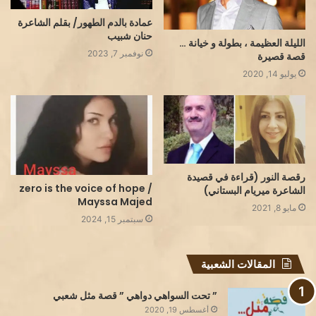
عمادة بالدم الطهور/ بقلم الشاعرة
حنان شبيب
الليلة العظيمة ، بطولة و خيانة …
نوفمبر 7, 2023
قصة قصيرة
يوليو 14, 2020
رقصة النور (قراءة في قصيدة
zero is the voice of hope /
الشاعرة ميريام البستاني)
Mayssa Majed
مايو 8, 2021
سبتمبر 15, 2024
المقالات الشعبية
” تحت السواهي دواهي ” قصة مثل شعبي
أغسطس 19, 2020