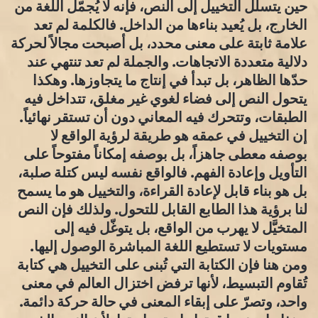
حين يتسلل التخييل إلى النص، فإنه لا يُجمّل اللغة من
الخارج، بل يُعيد بناءها من الداخل. فالكلمة لم تعد
علامة ثابتة على معنى محدد، بل أصبحت مجالاً لحركة
دلالية متعددة الاتجاهات. والجملة لم تعد تنتهي عند
حدّها الظاهر، بل تبدأ في إنتاج ما يتجاوزها. وهكذا
يتحول النص إلى فضاء لغوي غير مغلق، تتداخل فيه
الطبقات، وتتحرك فيه المعاني دون أن تستقر نهائياً.
إن التخييل في عمقه هو طريقة لرؤية الواقع لا
بوصفه معطى جاهزاً، بل بوصفه إمكاناً مفتوحاً على
التأويل وإعادة الفهم. فالواقع نفسه ليس كتلة صلبة،
بل هو بناء قابل لإعادة القراءة، والتخييل هو ما يسمح
لنا برؤية هذا الطابع القابل للتحول. ولذلك فإن النص
المتخيَّل لا يهرب من الواقع، بل يتوغّل فيه إلى
مستويات لا تستطيع اللغة المباشرة الوصول إليها.
ومن هنا فإن الكتابة التي تُبنى على التخييل هي كتابة
تُقاوم التبسيط، لأنها ترفض اختزال العالم في معنى
واحد، وتصرّ على إبقاء المعنى في حالة حركة دائمة.