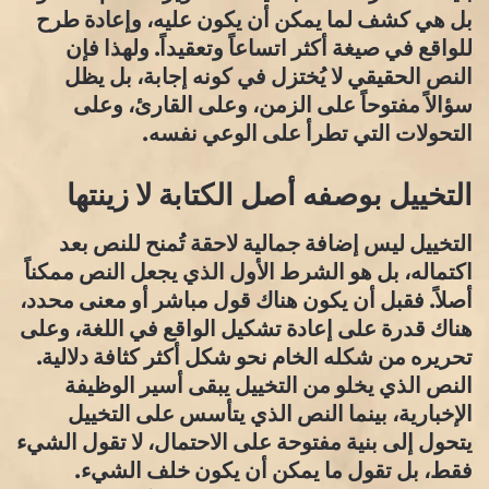
بل هي كشف لما يمكن أن يكون عليه، وإعادة طرح
للواقع في صيغة أكثر اتساعاً وتعقيداً. ولهذا فإن
النص الحقيقي لا يُختزل في كونه إجابة، بل يظل
سؤالاً مفتوحاً على الزمن، وعلى القارئ، وعلى
التحولات التي تطرأ على الوعي نفسه.
التخييل بوصفه أصل الكتابة لا زينتها
التخييل ليس إضافة جمالية لاحقة تُمنح للنص بعد
اكتماله، بل هو الشرط الأول الذي يجعل النص ممكناً
أصلاً. فقبل أن يكون هناك قول مباشر أو معنى محدد،
هناك قدرة على إعادة تشكيل الواقع في اللغة، وعلى
تحريره من شكله الخام نحو شكل أكثر كثافة دلالية.
النص الذي يخلو من التخييل يبقى أسير الوظيفة
الإخبارية، بينما النص الذي يتأسس على التخييل
يتحول إلى بنية مفتوحة على الاحتمال، لا تقول الشيء
فقط، بل تقول ما يمكن أن يكون خلف الشيء.