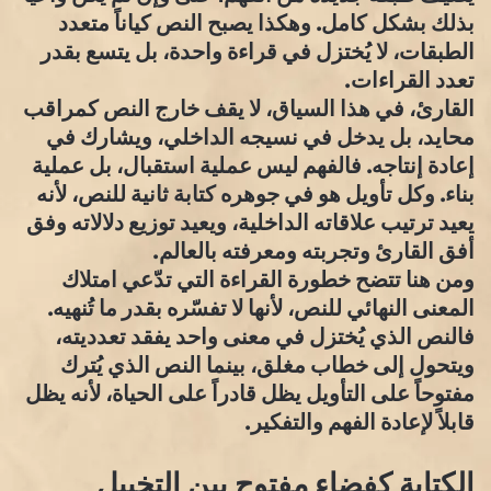
بذلك بشكل كامل. وهكذا يصبح النص كياناً متعدد
الطبقات، لا يُختزل في قراءة واحدة، بل يتسع بقدر
تعدد القراءات.
القارئ، في هذا السياق، لا يقف خارج النص كمراقب
محايد، بل يدخل في نسيجه الداخلي، ويشارك في
إعادة إنتاجه. فالفهم ليس عملية استقبال، بل عملية
بناء. وكل تأويل هو في جوهره كتابة ثانية للنص، لأنه
يعيد ترتيب علاقاته الداخلية، ويعيد توزيع دلالاته وفق
أفق القارئ وتجربته ومعرفته بالعالم.
ومن هنا تتضح خطورة القراءة التي تدّعي امتلاك
المعنى النهائي للنص، لأنها لا تفسّره بقدر ما تُنهيه.
فالنص الذي يُختزل في معنى واحد يفقد تعدديته،
ويتحول إلى خطاب مغلق، بينما النص الذي يُترك
مفتوحاً على التأويل يظل قادراً على الحياة، لأنه يظل
قابلاً لإعادة الفهم والتفكير.
الكتابة كفضاء مفتوح بين التخييل