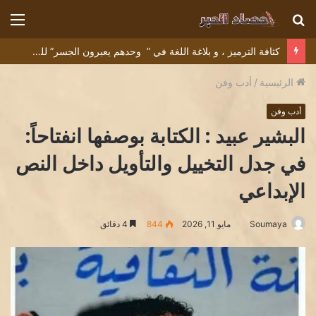
بحث
الق
عن
كثافة الترميز ، و بلاغة اللغة في ” وحدهم يعبرون الجسر” للشاعر التونسي البشير عبيد
الرئيسية
/
أدب وفن
أدب وفن
البشير عبيد : الكتابة بوصفها انفتاحاً:
في جدل التخييل والتأويل داخل النص
الإبداعي
Soumaya
مايو 11, 2026
844
4 دقائق