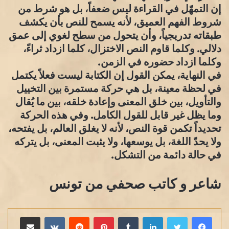
إن التمهّل في القراءة ليس ضعفاً، بل هو شرط من
شروط الفهم العميق، لأنه يسمح للنص بأن يكشف
طبقاته تدريجياً، وأن يتحول من سطح لغوي إلى عمق
دلالي. وكلما قاوم النص الاختزال، كلما ازداد ثراءً،
وكلما ازداد حضوره في الزمن.
في النهاية، يمكن القول إن الكتابة ليست فعلاً يكتمل
في لحظة معينة، بل هي حركة مستمرة بين التخييل
والتأويل، بين خلق المعنى وإعادة خلقه، بين ما يُقال
وما يظل غير قابل للقول الكامل. وفي هذه الحركة
تحديداً تكمن قوة النص، لأنه لا يغلق العالم، بل يفتحه،
ولا يحدّ اللغة، بل يوسعها، ولا يثبت المعنى، بل يتركه
في حالة دائمة من التشكل.
شاعر و كاتب صحفي من تونس
لينكدإن
بينتيريست
مشاركة عبر البريد