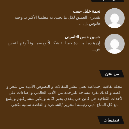
نجمة خليل حبيب
تقدبرى العميق لكل ما يجيئ به معلمنا الأكبر د. وجيه
فانوس ,إن...
حسين حسن التلسيني
إن هـذه المـــادة جميلــة شكـــلاً ومضمـــونـاً وفيهـا نفس
ش...
من نحن
مجلة ثقافية إجتماعية تعنى بنشر المقالات و النصوص الأدبية من شعر و
قصة و كذلك تفرد مساحة للترجمة من الأدب العالمي و إضاءات على
الأحداث الثقافية هي كائن حي يتغذى بحبر كتّابه و يكبر بمشاركتهم و يلمع
مع كل التماع أدبي رئيسة التحرير /الشاعرة و القاصة سمية تكجي
تصنيفات