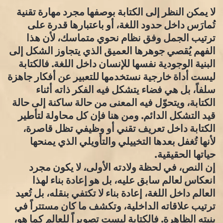
لا يمكن النظر إلى الكتابة بوصفها مجرد مهارة تقنية
تُمارَس داخل حدود اللغة، أو باعتبارها قدرة على
ترتيب الجمل وفق نظام نحوي متماسك، لأن هذا
الفهم يُقصي جوهرها العميق الذي يتجاوز الشكل إلى
البنية الوجودية نفسها للإنسان داخل اللغة. فالكتابة
ليست أداة خارجية نستخدمها للتعبير عن أفكار جاهزة
سلفاً، بل هي فضاء يتشكل فيه الفكر ذاته أثناء
الكتابة، ويتحوّل فيه المعنى من حالة ساكنة إلى حالة
قيد التشكل الدائم. ومن هنا فإن كل محاولة لتأطير
الكتابة داخل تعريف تقني أو وظيفي تظل قاصرة،
لأنها تُغفل بعدها التخييلي والتأويلي الذي يمنحها
حياتها الحقيقية.
إن النص، في لحظة ولادته الأولى، لا يكون مجرد
انعكاس لعالم سابق عليه، بل هو إعادة بناء لهذا
العالم داخل اللغة، إعادة بناء لا تكتفي بنقله، بل تُعيد
ترتيب علاقاته الداخلية، وتكشف ما كان مستتراً في
بنيته الظاهرة. فالكتابة ليست تصويراً للعالم كما هو،