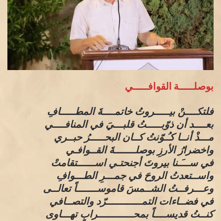
بوصلـــــة القوافـــــي
فلتكــــنْ بيـــــروتُ خاتمــــةَ المطـــــافِ
بعــــد أن ذوّبـــــتُ قلبـــيَ في المنافــــي
مـــذْ أنــا كـُـوّنتُ كــان البحـــــرُ حبــري
واخضرارُ الأرزِ بوصلـــــــةَ القــوافـي
في ســـَـنا بيروتَ أجنحتـي اســــــتقامتْ
واســتعدتُ الروحَ في جمـــرِ الطـــوافِ
وعـــرفــتُ الشــمسَ قاموســـــــاً تعالــى
في فضــاءات التمــــــــــــرّد والتصــافي
كنــتُ قديســــاً بمحــــــــــــرابٍ تهـــاوى