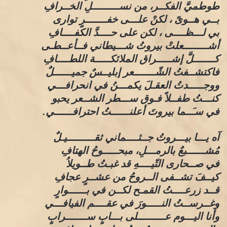
طوطميَّ الفكــر، من نســـــــــلِ الخــرافِ
بــي هــوىً ، لكنْ علـــى خفـــــــرٍ توارى
بي لـــظــــى ، لكن على حــــدَّ الكفــــافِ
أشــــــــعلتْ بيروتُ شـــيطاني فــأعــطـى
كـــــــلَّ إشـــــراق الملائكـــــة اللطــــافِ
فاكتشــفتُ الشّـــــــعر إبليــسٌ جميــــــلٌ
ووجـــــدتُ العقـلَ يكمـــنُ في انحرافـــي
كنـــتُ طفــلاً فـوق ســـطر الشــعر يحبو
في سـَــما بيروتَ أعلنــــــتُ احترافــــــي.
آه يـــا بيـــروتُ جــثــــماني ثقـــــــــيـلٌ
مُشــــــبعٌ بالرمـــلِ، مبحـــــوحُ الهتافِ
في صــحارى التّيــــهِ قد غبـتُ طــويلاُ
كيــفَ تشــفى الــروحُ من عشــرٍ عجافِ
قــد زرعــــتُ القمـح لكــن في بــــــوارٍ
وغــرســتُ النـــــورَ في عقــــم الفيافـــي
وأنا اليـــوم عـــــــــلى بـــابٍ ســـــــرابٍ