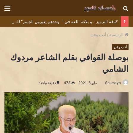
بحث
الق
عن
كثافة الترميز ، و بلاغة اللغة في ” وحدهم يعبرون الجسر” للشاعر التونسي البشير عبيد
الرئيسية
/
أدب وفن
أدب وفن
بوصلة القوافي بقلم الشاعر مردوك
الشامي
Soumaya
مايو 6, 2021
478
دقيقة واحدة