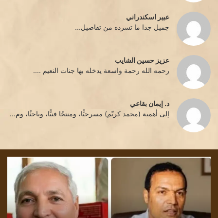
عبير اسكندراني
جميل جدا ما تسرده من تفاصيل...
عزيز حسين الشايب
رحمه الله رحمة واسعة يدخله بها جنات النعيم ....
د. إيمان بقاعي
إلى أهمية (محمد كريّم) مسرحيًّا، ومنتجًا فنيًّا، وباحثًا، وم...
كثافة
تشم
الترميز
الل
،
بقل
و
الأد
بلاغة
إقب
اللغة
الش