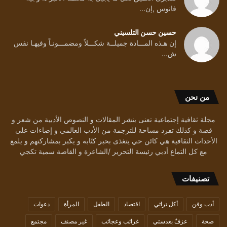
فانوس ,إن...
حسين حسن التلسيني
إن هـذه المـــادة جميلــة شكـــلاً ومضمـــونـاً وفيهـا نفس
ش...
من نحن
مجلة ثقافية إجتماعية تعنى بنشر المقالات و النصوص الأدبية من شعر و
قصة و كذلك تفرد مساحة للترجمة من الأدب العالمي و إضاءات على
الأحداث الثقافية هي كائن حي يتغذى بحبر كتّابه و يكبر بمشاركتهم و يلمع
مع كل التماع أدبي رئيسة التحرير /الشاعرة و القاصة سمية تكجي
تصنيفات
أدب وفن
أكل تراثي
اقتصاد
الطفل
المرأة
دعوات
صحة
عزفٌ بعدستي
غرائب وعجائب
غير مصنف
مجتمع