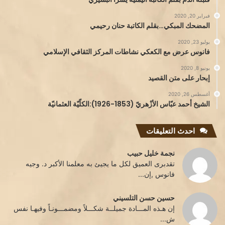
فبراير 20, 2020
المضحك المبكي…بقلم الكاتبة حنان رحيمي
يوليو 23, 2020
فانوس عرض مع الكعكي نشاطات المركز الثقافي الإسلامي
يونيو 8, 2020
إبحار على متن القصيد
أغسطس 26, 2020
الشيخ أحمد عبّاس الأزْهريّ (1853-1926):الكلّيّة العثمانيّة
احدث التعليقات
نجمة خليل حبيب
تقدبرى العميق لكل ما يجيئ به معلمنا الأكبر د. وجيه
فانوس ,إن...
حسين حسن التلسيني
إن هـذه المـــادة جميلــة شكـــلاً ومضمـــونـاً وفيهـا نفس
ش...