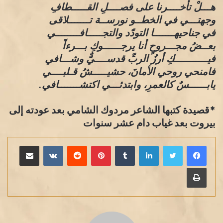
هـــلْ تأخــــرنا على فصــــلِ القـــــطافِ
وجهتـــي في الخطــو نورســة تـــــــلاقى
في جناحيهـــــــا التودّد والتجـــــافــــــــي
بعــضُ مجـــروحٍ أنا يرجــــــوكِ بـــرءاً
فيـــــــــــكِ أرزُ الربِّ قدســــيٌّ وشـــافي
فامنحي روحي الأمانَ، حشيـــــشُ قـلبــــي
يابــــــسٌ كالعمرِ، وابتدئـــي اكتشـــــــافي.
*قصيدة كتبها الشاعر مردوك الشامي بعد عودته إلى
بيروت بعد غياب دام عشر سنوات
لينكدإن
بينتيريست
مشاركة عبر البريد
طباعة