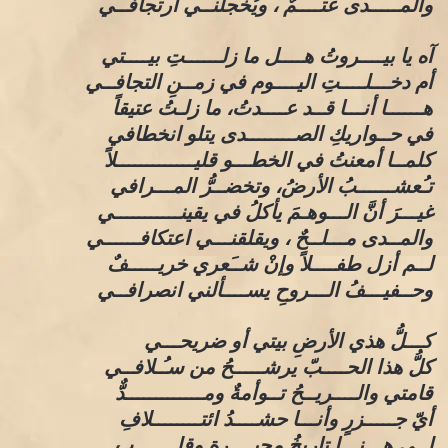
والمـــــدى عتــــمٌ ، ويُخجلنــي ارتجافــي
آه يا بيــــروتُ هــــل ما زلــــــتِ بيــــتي
أم دخـــلــــتِ اليــــوم في زمــنِ التجافــي
هــــــا أنـــا قــد عــــدتُ، ما زلـتُ عتيقاً
في حــواريكِ الصــــــــدى يتلو انخطافي
كلمــا أمعنتُ في الخطـــو قليـــــــــــــلاً
تـُعشــــــبُ الأرضُ، وتخضــرُّ المـــرافي
غيـــرَ أنَّ الـــوهـمَ يأكلُ في يقينـــــــــــي
والمــدى مـــلــحٌ ، ويقلقنـــي اعتكافــــــي
لــم أزل طفــــلاً وإنْ شــَعري خريـــــفٌ
وحــفيـــفُ الـــروحِ يســــألني انصرافــي
كـــلُّ هذي الأرضِ بيتي أو ضريحـــي
كلُّ هذا الحــــبّ يرشـــــحُ من سـُـلافــي
قامتي والــــريــحُ تــوأمةٌ ومـــــــــــــدٌّ
أيّ جـــــزرٍ وأنـــا حشــــدُ ائتــــــــلافِ
لــي هـــنـــا تاريخُ محبــــرةٍ وقلـــــــبٍ