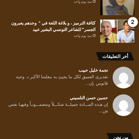
منذ يوم واحد
كثافة الترميز ، و بلاغة اللغة في ” وحدهم يعبرون
الجسر” للشاعر التونسي البشير عبيد
منذ يوم واحد
أخر التعليقات
نجمة خليل حبيب
تقدبرى العميق لكل ما يجيئ به معلمنا الأكبر د. وجيه
فانوس ,إن...
حسين حسن التلسيني
إن هـذه المـــادة جميلــة شكـــلاً ومضمـــونـاً وفيهـا نفس
ش...
من نحن