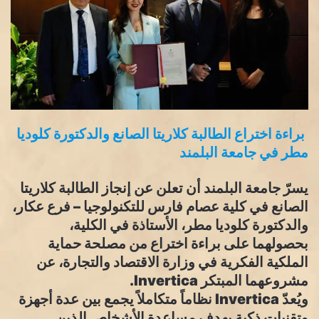
براءة اختراع الطالبة كلاريتا الصانع والدكتورة كلوديا
مطر في جامعة البلمند
يسرّ جامعة البلمند أن تعلن عن إنجاز الطالبة كلاريتا
الصانع في كلية عصام فارس للتكنولوجيا – فرع عكار،
والدكتورة كلوديا مطر، الأستاذة في الكلية،
بحصولهما على براءة اختراع من مصلحة حماية
الملكية الفكرية في وزارة الاقتصاد والتجارة، عن
مشروعهما المبتكر Invertica.
ويُعدّ Invertica نظاماً متكاملاً يجمع بين عدة أجهزة
وتقنيات ذكية بهدف مساعدة الأشخاص الذين