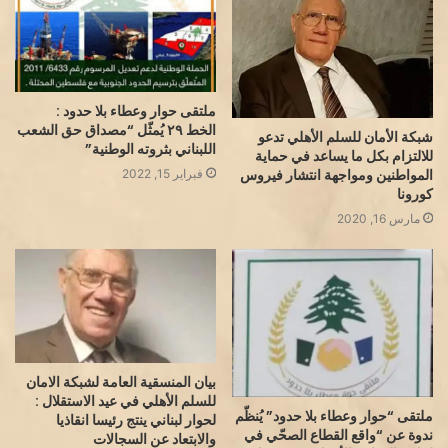
ملتقى حوار وعطاء بلا حدود :
الخط ٢٩ يُمثّل “مصداق حق الشعب
شبكة الأمان للسلم الأهلي تدعو
اللبناني بثروته الوطنية”
للالتزام بكل ما يساعد في حماية
المواطنين ومواجهة انتشار فيروس
فبراير 15, 2022
كورونا
مارس 16, 2020
بيان المنسقية العامة لشبكة الامان
للسلم الأهلي في عيد الاستقلال :
ملتقى “حوار وعطاء بلا حدود” يُنظّم
لحوار لبناني ينتج رئيسا انقاذيا
ندوة عن “واقع القطاع الصحّي في
والابتعاد عن السجالات