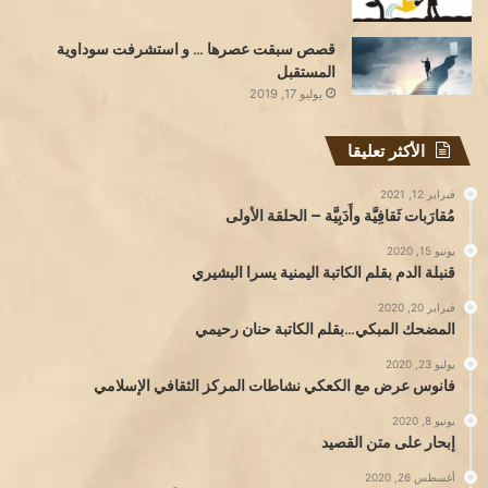
قصص سبقت عصرها … و استشرفت سوداوية
المستقبل
يوليو 17, 2019
الأكثر تعليقا
فبراير 12, 2021
مُقارَبات ثَقافِيَّة وأَدَبِيَّة – الحلقة الأولى
يونيو 15, 2020
قنبلة الدم بقلم الكاتبة اليمنية يسرا البشيري
فبراير 20, 2020
المضحك المبكي…بقلم الكاتبة حنان رحيمي
يوليو 23, 2020
فانوس عرض مع الكعكي نشاطات المركز الثقافي الإسلامي
يونيو 8, 2020
إبحار على متن القصيد
أغسطس 26, 2020