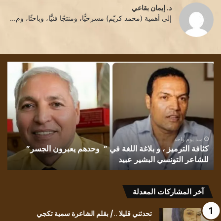
د. إيمان بقاعي
إلى أهمية (محمد كريّم) مسرحيًّا، ومنتجًا فنيًّا، وباحثًا، وم...
كثافة
تشم
الترميز
الل
،
بقل
و
الأد
بلاغة
إقب
اللغة
الش
في
غان
” وحدهم
منذ يوم واحد
كثافة الترميز ، و بلاغة اللغة في ” وحدهم يعبرون الجسر”
يعبرون
للشاعر التونسي البشير عبيد
ت
الجسر”
للشاعر
التونسي
البشير
آخر المشاركات المعدلة
عبيد
تحدثني قليلا ../ بقلم الشاعرة سمية تكجي