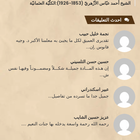
الشيخ أحمد عبّاس الأزْهريّ (1853-1926):الكلّيّة العثمانيّة
احدث التعليقات
نجمة خليل حبيب
تقدبرى العميق لكل ما يجيئ به معلمنا الأكبر د. وجيه
فانوس ,إن...
حسين حسن التلسيني
إن هـذه المـــادة جميلــة شكـــلاً ومضمـــونـاً وفيهـا نفس
ش...
عبير اسكندراني
جميل جدا ما تسرده من تفاصيل...
عزيز حسين الشايب
رحمه الله رحمة واسعة يدخله بها جنات النعيم ....