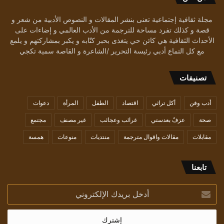
مجلة ثقافية إجتماعية تعنى بنشر المقالات و النصوص الأدبية من شعر و
قصة و كذلك تفرد مساحة للترجمة من الأدب العالمي و إضاءات على
الأحداث الثقافية هي كائن حي يتغذى بحبر كتّابه و يكبر بمشاركتهم و يلمع
مع كل التماع أدبي رئيسة التحرير /الشاعرة و القاصة سمية تكجي
تصنيفات
أدب وفن
أكل تراثي
اقتصاد
الطفل
المرأة
دعوات
صحة
عزفٌ بعدستي
غرائب وعجائب
غير مصنف
مجتمع
مقابلات
مقالات واقوال مترجمة
منتديات
منوعات
همسة
تابعنا
أدخل
بريدك
الإلكتروني