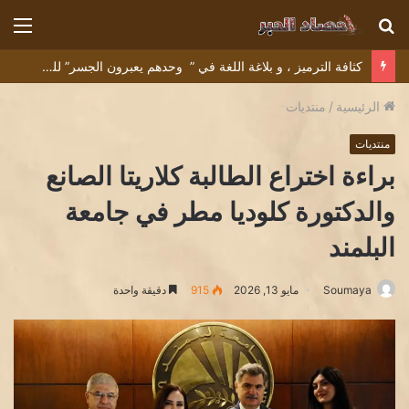
بحث
الق
عن
كثافة الترميز ، و بلاغة اللغة في ” وحدهم يعبرون الجسر” للشاعر التونسي البشير عبيد
الرئيسية
/
منتديات
منتديات
براءة اختراع الطالبة كلاريتا الصانع
والدكتورة كلوديا مطر في جامعة
البلمند
Soumaya
مايو 13, 2026
915
دقيقة واحدة