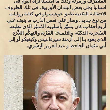
المتطرّف وزمرته وذلك ما أمسينا نراه اليوم فى
اسبانيا وفى بعض البلدان الأوربية . في تلك الظروف
الانتقالية الصّعبة طفق غويتيسولو في كتابة روايات
من نوع جديد ، وسار على نفس الدّرب ما ينيف على
أربع أحقاب. كان يتميّز بأسلوبه المُميّز الذي تطبعه
السّخرية الذكيّة، والتلميحة المُرّة، والتهكّم اللاّذع
الذي يعود بنا إلى أزمنة سيرفانتيس وكيفيدُو أو إلى
أبي عثمان الجاحظ و عبد العزيز البِشْري.