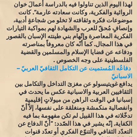
لهذا اليوم الذين تناولوا فيه بالدراسة أعمالَ خوان
الروائية والفكرية، وكانت سعادته عارمة”. كانت
موضوعات فكره وثقافته لا تخلو من شجاعةٍ أدبية،
وإنصافٍ مُحقّ للعرب والشهادة لهم بمواكبة التيارات
الفكرية المعاصرة وإتّهام بني طينته الإسبان بالقصور
في هذا المجال. كما أنّه كان معروفاً بمناصرته
ودفاعه عن قضايا الإسلام والمسلمين والقضية
الفلسطينية على وجه الخصوص .
دفاعُه المُستميت عن التكامل الثقافيّ العربيّ –
الاسبانيّ
يدافع غويتيسولو عن مغزىَ التداخل والتكامل بين
الثقافيين العربية والاسبانية عكس ما يحدث في
إسبانيا في الوقت الراهن من ميولاتٍ إقليمية
وانفصالية منكمشة ومنغلقة على نفسها، إلاّ أنّ
تدخّلاته في هذا القبيل لم تكن مفهومة بما فيه
الكفاية. إنّه يشير في هذا الصّدد: “أنّ الدفاع عن
التعدّد الثقافي والتنوّع الفكري أو تعدّد قنوات