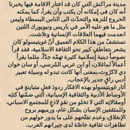
مدينة مراكش التي كان قد اختار الاقامة فيها يخبرنا
أنه كان فى إمكانه أن يكتب وأن يقرأ، كما يمكنه
الخروج للنزهة والتحدّث الى الناس البسطاء وليس
مثل ما هو عليه الأمر في باريس ونيويورك اللتين
انعدمت فيهما العلاقات الإنسانية وتلاشت.
نستشفّ من هذا الكلام العميق أنّ غويتيسولو كان
يشعر بتعاطفٍ كبير نحو الثقافة الاسلامية، فقد قرأ
نصوصاً دينية إسلامية كثيرة تهمّه جدّاً، مثلما يقرأ
أعمالاً لماغلان، أو ابن عربي المُرسي، أو سان خوان
دي لاكرُوث،بمعنى أنها كانت تبدو له وسيلة تعبير
أدبي راقٍ جدير بالإعجاب.
أثار غويتيسولو بهذه الافكار ردودَ فعلٍ متباينةٍ في
الأوساط الأدبية والثقافية الإسبانية، التي ضمّنها كتبَه
أومقالاتِه التي لا تخلو من نقدٍ لاذعٍ للمجتمع الاسباني،
وللمثقفين الإسبان بشكل عام، ورميهم بروح
الإنغلاق، وعدم تفتّحهم على ما يدور حولهم من
تظاهرات ثقافية خاصّة لدى جيرانهم العرب.