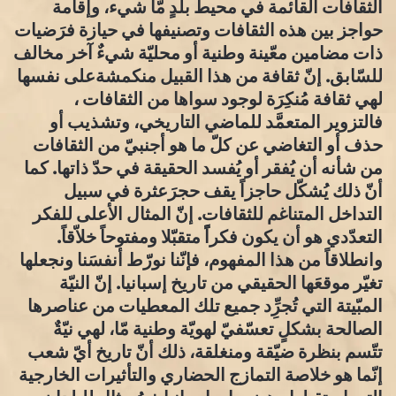
الثقافات القائمة في محيط بلدٍ مّا شيء، وإقامة
حواجز بين هذه الثقافات وتصنيفها في حيازة فرَضيات
ذات مضامين معّينة وطنية أو محليّة شيءٌ آخر مخالف
للسّابق. إنّ ثقافة من هذا القبيل منكمشةعلى نفسها
لهي ثقافة مُنكِرَة لوجود سواها من الثقافات ،
فالتزوير المتعمَّد للماضي التاريخي، وتشذيب أو
حذف أو التغاضي عن كلّ ما هو أجنبيّ من الثقافات
من شأنه أن يُفقر أو يُفسد الحقيقة في حدّ ذاتها. كما
أنّ ذلك يُشكّل حاجزاً يقف حجرَعثرة في سبيل
التداخل المتناغم للثقافات. إنّ المثال الأعلى للفكر
التعدّدي هو أن يكون فكراًً متقبّلا ومفتوحاً خلاّقاً.
وانطلاقاً من هذا المفهوم، فإنّنا نورّط أنفسَنا ونجعلها
تغيّر موقعَها الحقيقي من تاريخ إسبانيا. إنّ النيّة
المبّيتة التي تُجرِِّد جميع تلك المعطيات من عناصرها
الصالحة بشكلٍ تعسّفيّ لهويّة وطنية مّا، لهي نيّةٌ
تتّسم بنظرة ضيّقة ومنغلقة، ذلك أنّ تاريخ أيّ شعب
إنّما هو خلاصة التمازج الحضاري والتأثيرات الخارجية