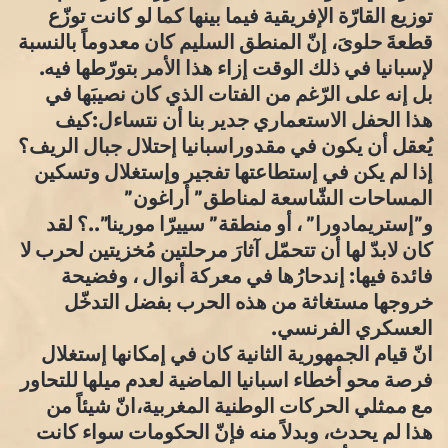
توزيع القارّة الإفريقية فيما بينها كما لو كانت توزّع
قطعةَ حلوىَ، إنّ المنطق السليم كان معدوماً بالنسبة
لإسبانيا في ذلك الوقت إزاء هذا الأمر بتورّطها فيه.
بل إنه على الرّغم من الفتات الذي كان نصيبَها في
هذا الحفل الاستعماري جدير بنا أن نتساءل:كيف
يُعقل أن يكون في مقدوراسبانيا إحتلال جبال الريف؟
إذا لم يكن في إستطاعتها تفجير وإستغلال وتسكين
المساحات الشّاسعة لمناطق” أراغون”
و”إستريمادورا” ، أو منطقة” سييرّا مورينا”..؟ لقد
كان لابدّ لها أن تتحمّل آثارَ مرحلتين مُخزيتين لحرب لا
فائدة فيها: إندحارُها في معركة أنوال ، وفضيحة
خروجها مستغاثة من هذه الحرب بفضل التدخّل
العسكري الفرنسي.
انّ قيام الجمهورية الثانية كان في إمكانها إستغلال
فرصة محو أخطاء اسبانيا الماضية لعدم ميلها للتحاور
مع ممثلي الحركات الوطنية المغربية،انّ شيئاً من
هذا لم يحدث، وبدلاً منه فإنّ الحكومات سواء كانت