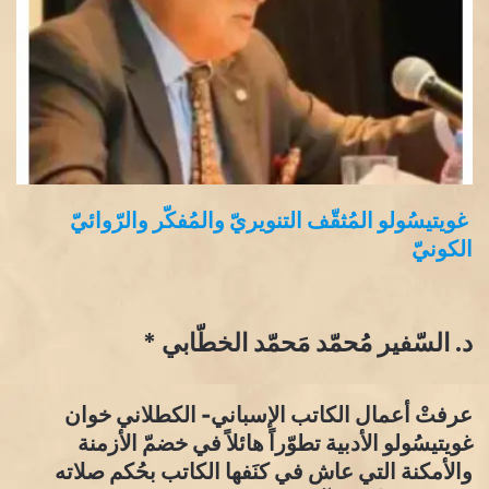
غويتيسُولو المُثقّف التنويريّ والمُفكّر والرّوائيّ
الكونيّ
د. السّفير مُحمّد مَحمّد الخطّابي *
عرفتْ أعمال الكاتب الإسباني- الكطلاني خوان
غويتيسُولو الأدبية تطوّراً هائلاً في خضمّ الأزمنة
والأمكنة التي عاش في كنَفها الكاتب بحُكم صلاته