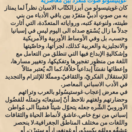
غويتيسُولو صوتٌ متفرّد بين معاصريه
كان غويتيسولو من أبرزالكتّاب الاسبان نظراً لما يمتاز
به من صوتٍ أدبيٍّ متفرّد بين باقي الأدباء من بني
طينته، ولنوعية كتبه، ورواياته المتعدّدة، التي أثارت
جدلاً ما زال يُسْمَع صداه الى اليوم ليس في إسبانيا
وحسب، بل وفي الأوساط الأوربية والأمريكية
والانجليزية والعربية كذلك، لجرأتها، وخاصّيتها
وإشكاليةِ الإبداع فيها التي تنطلق من التعامل مع
اللغة من منظور تفجيرها وتفكيكها، وتغيير مسارها،
وإعطائها نفسَاً إبداعياً خلاّقا،كما انّه يُعتبر مثالاً
للإستقلال الفكريّ، والثقافيّ،وممثّلا للإلتزام والتجديد
في الأدب الاسباني المعاصر.
في معرض إعجاب غوستيسُولو بالعرب وتراثهم
وحضارتهم ولغتهم نلاحظ أنّ إستيعابَه وتمثلَه للفضُول
الأوروبيّ الشّره جعله يتحوّل شيئاً فشيئاً الى مُواطن
إسباني من نوع خاص،عاشقٍ لأنماط الحياة والثقافات
واللغات من مختلف المناطق الجغرافية،لا ينحصر
عشقُه وولهُه بكيبيدُو، أو غونغورا، أو ستيرْن، أو