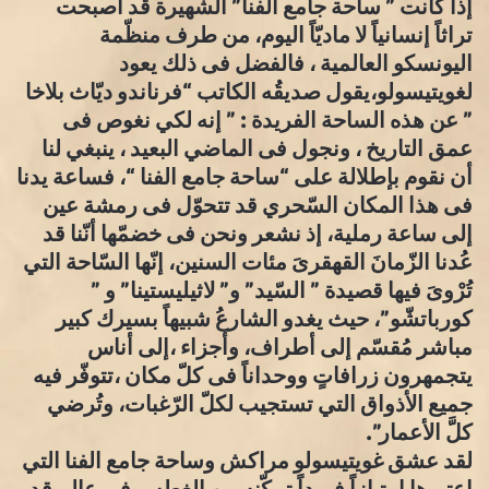
إذا كانت ” ساحة جامع الفنا” الشهيرة قد أصبحت
تراثاً إنسانياً لا ماديّاً اليوم، من طرف منظّمة
اليونسكو العالمية ، فالفضل فى ذلك يعود
لغويتيسولو،يقول صديقُه الكاتب “فرناندو ديّاث بلاخا
” عن هذه الساحة الفريدة : ” إنه لكي نغوص فى
عمق التاريخ ، ونجول فى الماضي البعيد ، ينبغي لنا
أن نقوم بإطلالة على “ساحة جامع الفنا “، فساعة يدنا
فى هذا المكان السّحري قد تتحوّل فى رمشة عين
إلى ساعة رملية، إذ نشعر ونحن فى خضمّها أنّنا قد
عُدنا الزّمانَ القهقرىَ مئات السنين، إنّها السّاحة التي
تُرْوىَ فيها قصيدة ” السّيد” و” لاثيليستينا” و ”
كورباتشّو”، حيث يغدو الشارعُ شبيهاً بسيرك كبير
مباشر مُقسّم إلى أطراف، وأجزاء ،إلى أناس
يتجمهرون زرافاتٍ ووحداناً فى كلّ مكان ،تتوفّر فيه
جميع الأذواق التي تستجيب لكلّ الرّغبات، وتُرضي
كلَّ الأعمار”.
لقد عشق غويتيسولو مراكش وساحة جامع الفنا التي