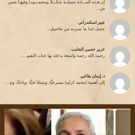
إن هـذه المـــادة جميلــة شكـــلاً ومضمـــونـاً وفيهـا نفس
ش...
عبير اسكندراني
جميل جدا ما تسرده من تفاصيل...
عزيز حسين الشايب
رحمه الله رحمة واسعة يدخله بها جنات النعيم ....
د. إيمان بقاعي
إلى أهمية (محمد كريّم) مسرحيًّا، ومنتجًا فنيًّا، وباحثًا، وم...
تشمّع
تحد
الليل/
قليل
بقلم
../
الأديبة
بقل