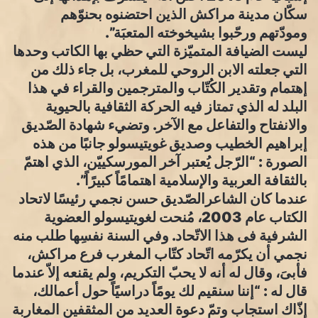
سكّان مدينة مراكش الذين احتضنوه بحنوّهم
ومودّتهم ورحّبوا بشيخوخته المتعبَة”.
ليست الضيافة المتميّزة التي حظي بها الكاتب وحدها
التي جعلته الابن الروحي للمغرب، بل جاء ذلك من
إهتمام وتقدير الكُتّاب والمترجمين والقراء في هذا
البلد له الذي تمتاز فيه الحركة الثقافية بالحيوية
والانفتاح والتفاعل مع الآخر. وتضيء شهادة الصّديق
إبراهيم الخطيب وصديق غويتيسولو جانبًا من هذه
الصورة : “الرّجل يُعتبر آخر المورسكييّن، الذي اهتمّ
بالثقافة العربية والإسلامية اهتمامًاً كبيرًاً”.
عندما كان الشاعرالصّديق حسن نجمي رئيسًا لاتحاد
الكتاب عام 2003، مُنحت لغويتيسولو العضوية
الشرفية فى هذا الاتّحاد. وفي السنة نفسِها طلب منه
نجمي أن يكرّمه اتّحاد كتّاب المغرب فرع مراكش،
فأبىَ، وقال له أنه لا يحبّ التكريم، ولم يقنعه إلاّ عندما
قال له : “إننا سنقيم لك يومًاً دراسيًاً حول أعمالك،
إذّاك استجاب وتمّ دعوة العديد من المثقفين المغاربة