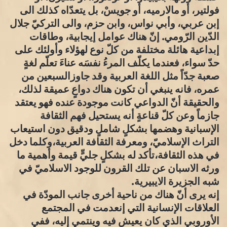
فولتير، أو مالارميه، أو جويسْ، بل يتعدّاه كذلك الى
إبن عربي، وأبي نواس، وابن حزم، والى التركيّ جلال
الدّين الرّومي. إنّ هناك عوامل إيجابية، وطاقات
إبداعية هائلة مختلفة من كلّ نوع لهؤلاء وأولئك على
حدّ سواء، فعندما يكلّف المرءُ نفسَه عناءَ تعلّم لغةٍ
صعبة جدّاً مثل اللغة العربية وقد جاوزالسبعين من
عمره، فانه ينبغي أن تكون هناك دواعٍ عميقة لذلك،
والحقيقة أنّ الدواعي كانت موجودة عنده فهو يعتقد
جازماً وعن كلّ قناعةٍ أنه يستحيل فهم الثقافة
الإسبانية وهضمها بشكلٍ شاملٍ ودقيق دون استيعاب
التراث الإسلاميّ، ومعرفة الثقافة العربية،وكلما دخل
في هذه الثقافة،تأكد له بشكلٍ جليٍّ قيمة وأهمية ما
ورثه الاسبان عن تلك القرون للوجود الاسلاميّ في
شبه الجزيرة الايبيرية.
إنه يرى أنّ هناك من ناحية أخرى جانب المودّة في
العلاقات الإنسانية التي إنعدمت في المجتمع
الأوروبي الذي كان يعيش فيه وينتمي إليه، ففي