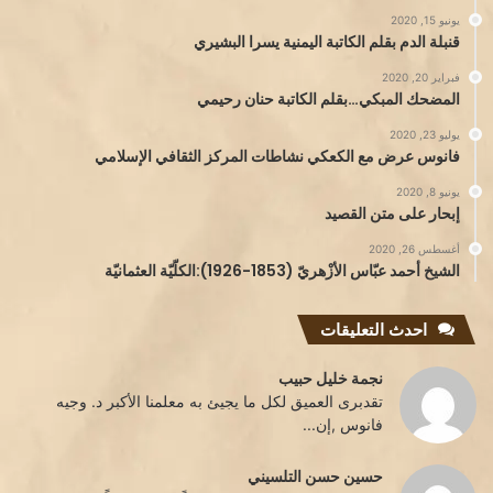
يونيو 15, 2020
قنبلة الدم بقلم الكاتبة اليمنية يسرا البشيري
فبراير 20, 2020
المضحك المبكي…بقلم الكاتبة حنان رحيمي
يوليو 23, 2020
فانوس عرض مع الكعكي نشاطات المركز الثقافي الإسلامي
يونيو 8, 2020
إبحار على متن القصيد
أغسطس 26, 2020
الشيخ أحمد عبّاس الأزْهريّ (1853-1926):الكلّيّة العثمانيّة
احدث التعليقات
نجمة خليل حبيب
تقدبرى العميق لكل ما يجيئ به معلمنا الأكبر د. وجيه
فانوس ,إن...
حسين حسن التلسيني