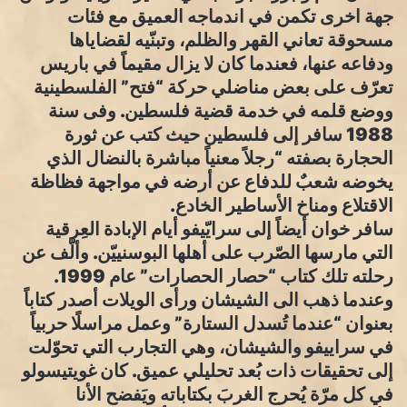
جهة اخرى تكمن في اندماجه العميق مع فئات
مسحوقة تعاني القهر والظلم، وتبنّيه لقضاياها
ودفاعه عنها، فعندما كان لا يزال مقيماً في باريس
تعرّف على بعض مناضلي حركة “فتح” الفلسطينية
ووضع قلمه في خدمة قضية فلسطين. وفى سنة
1988 سافر إلى فلسطين حيث كتب عن ثورة
الحجارة بصفته “رجلاً معنياً مباشرة بالنضال الذي
يخوضه شعبٌ للدفاع عن أرضه في مواجهة فظاظة
الاقتلاع ومناخ الأساطير الخادع.
سافر خوان أيضاً إلى سرايّيفو أيام الإبادة العِرقية
التي مارسها الصّرب على أهلها البوسنييّن. وألّف عن
رحلته تلك كتاب “حصار الحصارات” عام 1999.
وعندما ذهب الى الشيشان ورأى الويلات أصدر كتاباً
بعنوان “عندما تُسدل الستارة” وعمل مراسلًا حربياً
في سراييفو والشيشان، وهي التجارب التي تحوّلت
إلى تحقيقات ذات بُعد تحليلي عميق. كان غويتيسولو
في كل مرّة يُحرج الغربَ بكتاباته ويَفضح الأنا