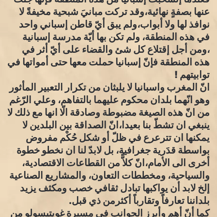
عنها بصفةٍ نهائية،وقد تركت مبانيَ شبحية مخيفةً لا
نوافذ لها ولا أبواب،ولم يبق أيّ قاطن إسباني واحد
في هذه المنطقة، ولم تكن بها أيّة مدرسة إسبانية
،ومن أجل إقتلاع كل شئ والقضاء على أيّ أثر في
هذه المنطقة فإنّ إسبانيا حملت معها حتى أمواتها في
توابيتهم !
انّ المغرب واسبانيا لا يلبثان من تكرار التعبير المأثور
وهو انّهما بلدان محكوم عليهما بالتفاهم، وعلي الرّغم
من انّ هذه الصيغة مضبوطة وصادقة الّا انها مع ذلك لا
ينبغي ان تشطّ بنا بعيدا،انّ الصداقة بين البلدين لا
يمكنها ان تترعرع في ظلّ أو شكل حُكْم مفروض
بواسطة قدَرية جغرافية، بل لابدّ لنا ان نخطو خطوة
أخرى الى الأمام،انّ كلاًّ من القطاعات الاقتصادية،
والسياحية، ومخططات التعاون، والمشاريع الصناعية
إلخ لابد أن يواكبها تبادل ثقافي خصب ومكثف يزيد
بلداننا تعارفاً وتقارباً أكثرمن ذي قبل.
كما أنّ أهم وأبرز الجوانب في مسيرة غويتيسولو من