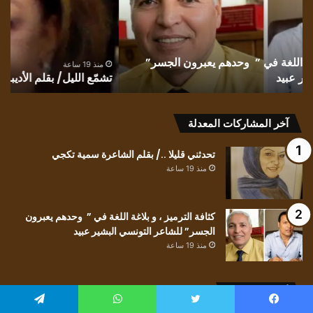
إقبال
الش
الشايب
سم
غانم
تك
منذ 19 ساعة
تشمّع الليل/ بقلم الأديبة إقبال الشايب غانم
ت
آخر المشاركات المعدلة
تحدثني قليلا ../ بقلم الشاعرة سمية تكجي
منذ 19 ساعة
كثافة الترميز ، و بلاغة اللغة في ” وحدهم يعبرون
الجسر” للشاعر التونسي البشير عبيد
منذ 19 ساعة
أخر التعليقات
يسبوك
تويتر
واتساب
تيلقرام