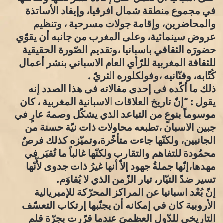
في مجموع منطقة شمال افرقيا، وإيفاد الأساتذة
والمحاضرين، وإقامة جولات مسرحية ، وتنظيم
عروض سينمائية، وعلى المغرب من جانبه أن يقوّي
حضورَه الثقافي باسبانيا ،وتقديم الصّورة الحقيقية
للثقافة المغربية للرّأي العام الاسباني بنشر أعمال
كُتّابه، وفنّانيه ،وفولكلوره الثريّ .
ذلك ما أكّده فى إحدى مقالاته فى هذا الصدد إنه
يقول : “إنّ تاريخ العلاقات الاسبانية المغربية ، كان
موسوماً بنوعٍ من التباعد الذي يشكّل وصمةَ عارٍ في
جبين الاسبان ،تطبعه محاولات ذات نيّة حسنة من
الجانبين، ولكنّها جاءت متأخّرة،وتميّزه كذلك فرصٌ
محمُودة للتفاهم والتقارب ولكنّها غالباً ما تُقبَر في
مهدها،إنّها جملةُ جهود إلاّ أنها غيرُ ذات جدوى لأّنّها
تسير ضدّ التيّار، تيار الزّمن الذي لا يُقاوَم.
إنّ بُعْد اسبانيا عن المراكز المحرّكة للإمبريالية
الأروبية كان في إمكانه أن يجنّبها إرتكاب التعسّف
التاريخي للدّول العظمىَ عندما قرّرت بجرّة قلم