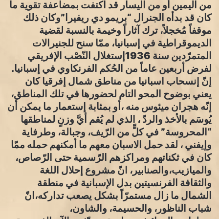
من اليمين أو من اليسار قد اكتفت بمضاعفة تقوية ما
كان قد بدأه الجنرال “بريمو دي ريفيرا”وكان ذلك
موقفاً مُخجلاً، ترك آثاراً وخيمة بالنسبة لقضية
الديموقراطية في إسبانيا، ممّا سنح للجنيرالات
المتمرّدين سنة 1936إستغلال النّصْب الإفريقي
لفرض أربعين عاماً من الحُكم الفرنكاوي في إسبانيا.
إنّ إنسحاب اسبانيا من مناطق شمال إفرقيا كان
يعني بوضوح المحو التام لحضورها في تلك المناطق،
إنّه هجران ميئوس منه ،أو بمثابة إستعمار ما يمكن أن
يُوسَم بالأخذ والردّ ، الذي لم يُقم أيَّ وزنٍ لمناطقها
“المحروسة” في كلٍّ من الرّيف، وجبالة، وطرفاية
وإيفني ، لقد حمل الاسبان معهم ما أمكنهم حمله ممّا
كان في ثكناتهم ومراكزهم الرّسمية حتى الرّصاص،
والميازيب،والصنابير، انّ مشروع إحلال اللغة
والثقافة الفرنسيتين بدل الإسبانية في منطقة
الشمال ما زال مستمرّاً بشكل يصعب تداركه،انّ
شباب الناظور، والحسيمة، والشاون،