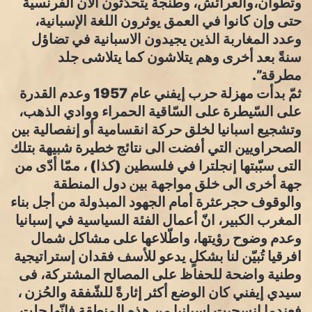
وتطوان،والعرائش، وطنجة يتحدّثون الآن الفرنسية
حتى وإن كانوا في العمق يوثرون اللغة الإسبانية،
وعدد المغاربة الذين يجيدون الاسبانية في تضاؤل
سنةً بعد أخرى وهم يتلاشون كما يتلاشى جلد
مطرقة”.
ثمّ بدأت مهزلة حرب إيفني عام 1957 وعدم القدرة
على السّيطرة على السّاقية الحمراء ووادي الذهب،
وتشجيع اسبانيا لخلق حركة انقسامية أو إنفصالية بين
الصحراويين التي أفضت الى نتائج خطيرة شبيهة بتلك
التى سبّبتها إنجلترا في فلسطين (كذا) ، ممّا أدّى من
جهة أخرى الى خلق مواجهة بين دول المنطقة
والوقوف حجرعثرة أمام الجهود المبذولة من أجل بناء
المغرب الكبير، انّ أعمال الفئة السياسية في إسبانيا
وعدم وضوح رؤيتها، واطّلاعها على مشاكل شمال
افرقيا تُبيّن لنا بشكلٍ يدعو للأسف فقدان إستراتيجية
وطنية واضحة للحفاظ على المصالح المشتركة، فى
سيدي إيفني كان الوضع أكثر إثارةً للشّفقة والحُزن ،
فعندما إنسحبت إسبانيا من هذه المنطقة فإنّها جلت