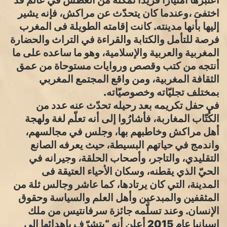
اعتبرها امتيازاً فريداً تمكّنه من الغطس في عالم قد
اختفىَ ،وعندما كان يتحدّث عن مراكش، فإنه يشير
إليها بأنها مدينته. كانت إقامته الطويلة فى المغرب
فرصة للتأمل والكتابة والقراءة في التراث والحضارة
المغربية والعربية والإسلامية، وهو ما ساعده على ما
أنتجه من كتب وقصص وروايات مستوحاة من عمق
الثقافة المغربية، ومن واقع المجتمع المغربي
بمختلف تجليّاته وخصوصيّاته.
في حفل تكريمه بعد رحيله تحدّث عنه عدد من
الكُتّاب المغاربة، فأشارُوا إلى أنه تعلّم لغة ولهجة
أهل مراكش وخاطبهم بها، وجلس في مجالسهم،
واندمج في حياتهم البسيطة، حيث يعرفه الصانع
التقليدي، والتاجر، وأصحاب الحلقة، وجيرانه في
الحيّ الذي يقطنه، وسكان الأحياء العتيقة فى
المدينة، التي كان يرتادها، كما عاشر وجالس ثلة من
المثقفين والمبدعين وأهل العلم والسياسة وحقوق
الإنسان. وعند تسلّمه جائزة سرفانتيس من ملك
إسبانيا عام 2015 أعلن أنه “يتشرّف بإهدائها إلى