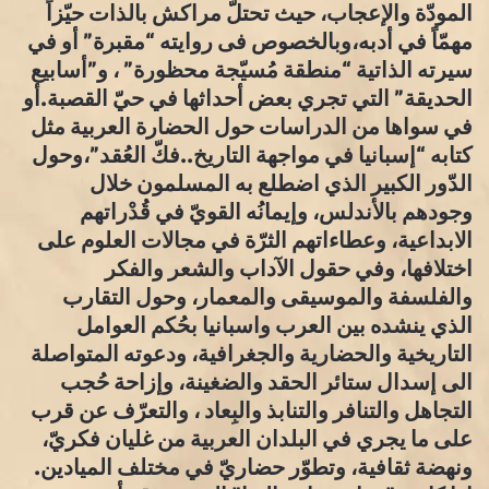
المودّة والإعجاب، حيث تحتلّ مراكش بالذات حيّزاً
مهمّاً في أدبه،وبالخصوص فى روايته “مقبرة” أو في
سيرته الذاتية “منطقة مُسيّجة محظورة” ، و”أسابيع
الحديقة” التي تجري بعض أحداثها في حيّ القصبة.أو
في سواها من الدراسات حول الحضارة العربية مثل
كتابه “إسبانيا في مواجهة التاريخ..فكّ العُقد”،وحول
الدّور الكبير الذي اضطلع به المسلمون خلال
وجودهم بالأندلس، وإيمانُه القويّ في قُدْراتهم
الابداعية، وعطاءاتهم الثرّة في مجالات العلوم على
اختلافها، وفي حقول الآداب والشعر والفكر
والفلسفة والموسيقى والمعمار، وحول التقارب
الذي ينشده بين العرب واسبانيا بحُكم العوامل
التاريخية والحضارية والجغرافية، ودعوته المتواصلة
الى إسدال ستائر الحقد والضغينة، وإزاحة حُجب
التجاهل والتنافر والتنابذ والبِعاد ، والتعرّف عن قرب
على ما يجري في البلدان العربية من غليان فكريّ،
ونهضة ثقافية، وتطوّر حضاريّ في مختلف الميادين.