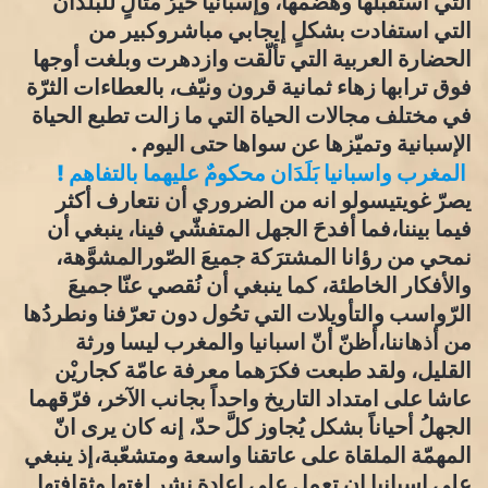
التي استقبلها وهضمها، وإسبانيا خيرُ مثالٍ للبلدان
التي استفادت بشكلٍ إيجابي مباشروكبير من
الحضارة العربية التي تألّقت وازدهرت وبلغت أوجها
فوق ترابها زهاء ثمانية قرون ونيّف، بالعطاءات الثرّة
في مختلف مجالات الحياة التي ما زالت تطبع الحياة
الإسبانية وتميّزها عن سواها حتى اليوم .
المغرب واسبانيا بَلَدَان محكومٌ عليهما بالتفاهم !
يصرّ غويتيسولو انه من الضروري أن نتعارف أكثر
فيما بيننا،فما أفدحََ الجهل المتفشّي فينا، ينبغي أن
نمحي من رؤانا المشترَكة جميعَ الصّورالمشوَّهة،
والأفكار الخاطئة، كما ينبغي أن نُقصي عنّا جميعَ
الرّواسب والتأويلات التي تحُول دون تعرّفنا ونطردُها
من أذهاننا،أظنّ أنّ اسبانيا والمغرب ليسا ورثة
القليل، ولقد طبعت فكرَهما معرفة عامّة كجاريْن
عاشا على امتداد التاريخ واحداً بجانب الآخر، فرّقهما
الجهلُ أحياناً بشكل يُجاوز كلَّ حدّ، إنه كان يرى انّ
المهمّة الملقاة على عاتقنا واسعة ومتشعّبة،إذ ينبغي
على اسبانيا ان تعمل على إعادة نشر لغتها وثقافتها