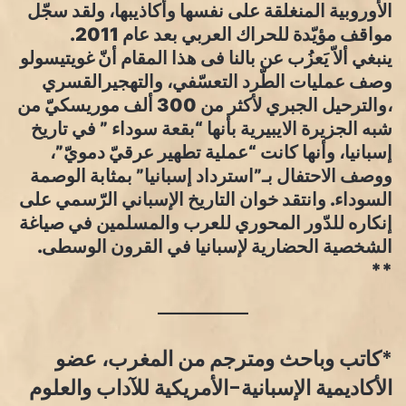
الأوروبية المنغلقة على نفسها وأكاذيبها، ولقد سجّل
مواقف مؤيّدة للحراك العربي بعد عام 2011.
ينبغي ألاّ يَعزُب عن بالنا فى هذا المقام أنّ غويتيسولو
وصف عمليات الطّرد التعسّفي، والتهجيرالقسري
،والترحيل الجبري لأكثر من 300 ألف موريسكيّ من
شبه الجزيرة الايبيرية بأنها “بقعة سوداء ” في تاريخ
إسبانيا، وأنها كانت “عملية تطهير عرقيّ دمويّ”،
ووصف الاحتفال بـ”استرداد إسبانيا” بمثابة الوصمة
السوداء. وانتقد خوان التاريخ الإسباني الرّسمي على
إنكاره للدّور المحوري للعرب والمسلمين في صياغة
الشخصية الحضارية لإسبانيا في القرون الوسطى.
**
*كاتب وباحث ومترجم من المغرب، عضو
الأكاديمية الإسبانية-الأمريكية للآداب والعلوم