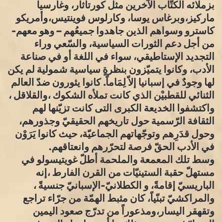
بزملائه الكتّاب الآخرين مثل كورتاثار، وغارسيا
ماركيز،وبرغاس يوسا، وكارلوس فوينتيس،وأمريكو
كاسترو وسواهم الذين جاهدوا جميعُهم – وهو معهم-
من أجل دعم الثورات السياسية، والسّعي وراء
التجديد الإستاطيقي، سواء في اللغة أو في صناعة
الأدب، وكانوا يتميّزون بنظرةٍ سياسية شمولية لم يكن
لها وجودٌ في إسبانيا إلاّ لِمَاماً. كانوا يثورون ضدّ العالم
الثنائي للقطبيْن الذي كانت تملأه الشكوك ،والقلاقل ،
واكتشفوا الخديعة الكبرى التى كانت تزيّنها لهم
الثقافة الرّسمية حول تاريخهم الحقيقيّ وجذورهم،
وحول قدَرِهم وتوجّهاتهم الجماعيّة، حيث كانوا يَرَوْن
في الأدب الحقّ فرصة لتحرّرهم وانعتاقهم.
وسط تلك المعمعة والملحمة أطلّ غويتيسولو في
مستهلّ حقبة الستينيّات من القرن الفارط ،إنه
الباريسيّ إقامةً، و الكطلانيّ-الإسبانيّ جنسيةً ،
والمراكشيّ تبنّياً، كان مثبط الهمّة من جرّاء تراجع
وتقهقر اليسار،ومذعوراً من تدرّج صعود اليمين