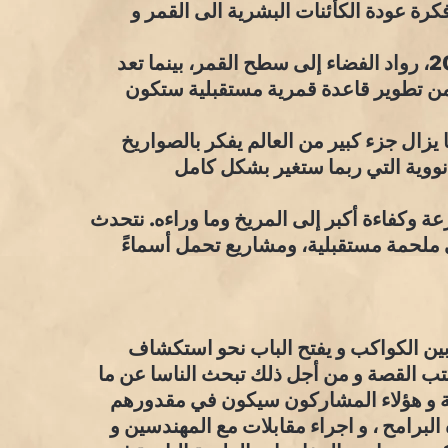
ART و الذي يقوم على فكرة عودة الكأئنات البشرية الى القمر و
ستعيد مهمة أرتميس 3، المقرر إجراؤها في عام 2027، رواد الفضاء إلى سطح القمر، بينما تعد
4، المخطط لها في عام 2028، جزءًا من تطوير قاعدة قمرية مستقبلية ستكون
ا يزال جزء كبير من العالم يفكر بالصواريخ
نووية التي ربما ستغير بشكل كامل
 وكفاءة أكبر إلى المريخ وما وراءه. نتحدث
 ملحمة مستقبلية، ومشاريع تحمل أسماءً
ين الكواكب و يفتح الباب نحو استكشاف
تب القصة و من أجل ذلك تبحث الناسا عن ما
ة و هؤلاء المشاركون سيكون في مقدورهم
لبرامح ، و اجراء مقابلات مع المهندسين و