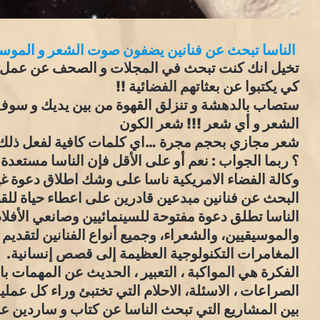
الناسا تبحث عن فنانين يضفون صوت الشعر و الموسي
تخيل انك كنت تبحث في المجلات و الصحف عن عمل و
كي يكتبوا عن بعثاتهم الفضائية !!
ستصاب بالدهشة و تنزلق القهوة من بين يديك و سوف تب
الشعر و أي شعر !!! شعر الكون
شعر مجازي بحجم مجرة …اي كلمات كافية لفعل ذلك ؟
؟ ربما الجواب : نعم أو على الأقل فإن الناسا مستعدة 
وكالة الفضاء الامريكية ناسا على وشك اطلاق دعوة غير
البحث عن فنانين مبدعين قادرين على اعطاء حياة لل
الناسا تطلق دعوة مفتوحة للسينمائيين وصانعي الأفلام
والموسيقيين، والشعراء، وجميع أنواع الفنانين لتقديم
المغامرات التكنولوجية العظيمة إلى قصص إنسانية.
الفكرة هي المواكبة ، التعبير ، الحديث عن المهمات ب
الصراعات ، الاسئلة، الاحلام التي تختبئ وراء كل عملي
بين المشاريع التي تبحث الناسا عن كتاب و ساردين ع