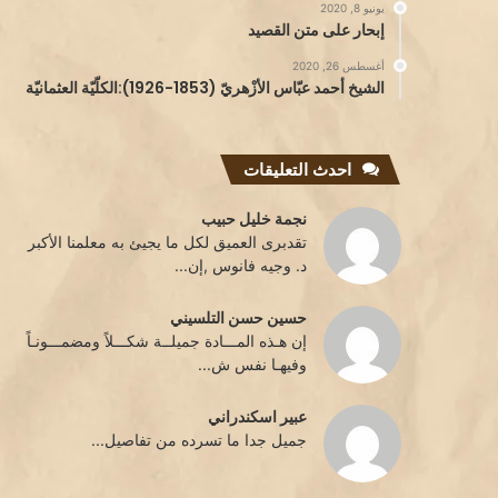
يونيو 8, 2020
إبحار على متن القصيد
أغسطس 26, 2020
الشيخ أحمد عبّاس الأزْهريّ (1853-1926):الكلّيّة العثمانيّة
احدث التعليقات
نجمة خليل حبيب
تقدبرى العميق لكل ما يجيئ به معلمنا الأكبر
د. وجيه فانوس ,إن...
حسين حسن التلسيني
إن هـذه المـــادة جميلــة شكـــلاً ومضمـــونـاً
وفيهـا نفس ش...
عبير اسكندراني
جميل جدا ما تسرده من تفاصيل...