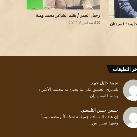
رحيل العمر / بقلم الشاعر محمد وهبة
أغسطس 6, 2022
خليفة” قصيدتان
خر التعليقات
نجمة خليل حبيب
تقدبرى العميق لكل ما يجيئ به معلمنا الأكبر د.
وجيه فانوس ,إن...
حسين حسن التلسيني
إن هـذه المـــادة جميلــة شكـــلاً ومضمـــونـاً
ن
وفيهـا نفس ش...
قليلا ../ بقلم الشاعرة سمية تكجي