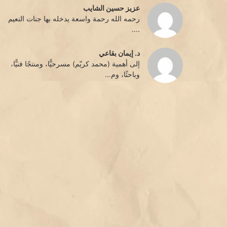
عزيز حسين الشايب
رحمه الله رحمة واسعة يدخله بها جنات النعيم
....
د. إيمان بقاعي
إلى أهمية (محمد كريّم) مسرحيًّا، ومنتجًا فنيًّا،
وباحثًا، وم...