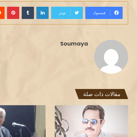
لينكدإن
بينت
فيسبوك
تويتر
Soumaya
مقالات ذات صلة