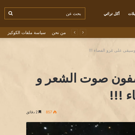
بحث
لات
أكل تراثي
من نحن
سياسة ملفات الكوكيز
عن
سيقى على غزو الفضاء !!!
يضفون صوت الشعر و
 !!!
857
2 دقائق