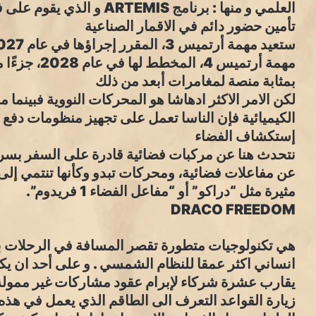
العلمي و منها : برنامج EMIS
تأمين حضور دائم في الاقمار الصناعية
مهمة أرتميس 
بمثابة منصة لمغامرات أبعد من ذلك
لكن الامر الاكثر ادهاشا هو المحركات النووية فبينما م
الكيميائية فإن الناسا تعمل على تجهيز منظومات دفع 
إستكشاف الفضاء
نتحدث هنا عن مركبات فضائية قادرة على السفر بسرعة
عن مفاعلات فضائية، ومحركات تبدو وكأنها تنتمي إلى
مثيرة مثل “دراكو” أو “مفاعل الفضاء 1 فريدوم”.
DRACO FREEDOM
هي تكنولوجيات متطورة تقصر المسافة في الرحلات ب
انساني اكثر عمقا للنظام الشمسي . و على أحد ان يك
يقارب عشرة شركاء لإبرام عقود مشاركات غير ممول
زيارة القواعد التعرف الى الطاقم الذي يعمل في هذه ا