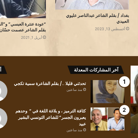
بغداد / بقلم الشاعر عبدالناصر عليوي
العبيدي
“عودة عنترة العبسي” و”ال
أغسطس 13, 2023
بقلم الشاعر عصمت حسّان
أبريل 1, 2021
تشمّع
تحدثني
آخر المشاركات المعدلة
أ
الليل/
قليلا
بقلم
../
تحدثني قليلا ../ بقلم الشاعرة سمية تكجي
الأديبة
بقلم
منذ ساعتين
إقبال
الشاعرة
الشايب
سمية
غانم
تكجي
كثافة الترميز ، و بلاغة اللغة في ” وحدهم
يعبرون الجسر” للشاعر التونسي البشير
منذ ساعتين
منذ ساعتي
عبيد
تشمّع الليل/ بقلم الأديبة إقبال الشايب غانم
تحدثني 
منذ ساعتين