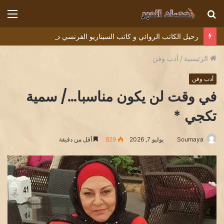
بحث
الق
عن
رحيل الكاتب الروائي و كاتب السيناريو الفرنسي ديديه دوكوان Didier Decoin .
الرئيسية
/
أدب وفن
أدب وفن
في وقت لن يكون مناسبا…/ سمية
تكجي *
Soumaya
يوليو 7, 2026
829
أقل من دقيقة