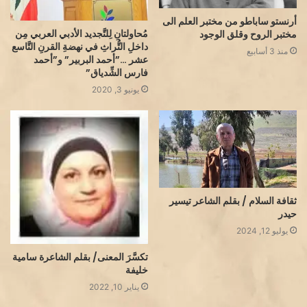
أرنستو ساباطو من مختبر العلم الى
مُحاولتانِ لِلتَّجديد الأدبي العربي مِن
مختبر الروح وقلق الوجود
داخلِ التُّراثِ في نهضةِ القرنِ التَّاسع
منذ 3 أسابيع
عشر …”أحمد البربير” و”أحمد
فارس الشِّدياق”
يونيو 3, 2020
ثقافة السلام / بقلم الشاعر تيسير
حيدر
يوليو 12, 2024
تكسَّرَ المعنى/ بقلم الشاعرة سامية
خليفة
يناير 10, 2022