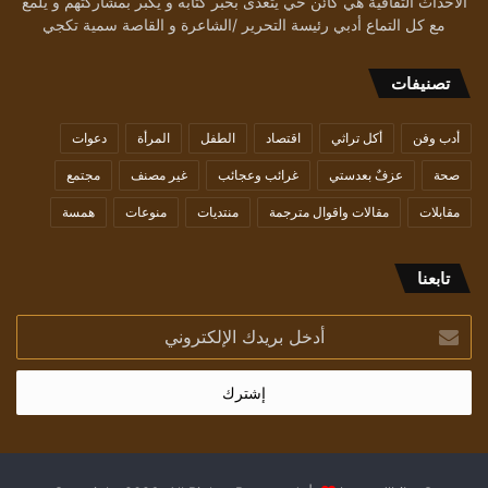
الأحداث الثقافية هي كائن حي يتغذى بحبر كتّابه و يكبر بمشاركتهم و يلمع
مع كل التماع أدبي رئيسة التحرير /الشاعرة و القاصة سمية تكجي
تصنيفات
أدب وفن
أكل تراثي
اقتصاد
الطفل
المرأة
دعوات
صحة
عزفٌ بعدستي
غرائب وعجائب
غير مصنف
مجتمع
مقابلات
مقالات واقوال مترجمة
منتديات
منوعات
همسة
تابعنا
أدخل
بريدك
الإلكتروني