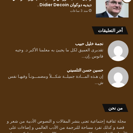
ديديه دوكوان Didier Decoin .
منذ 3 ساعات
أخر التعليقات
نجمة خليل حبيب
تقدبرى العميق لكل ما يجيئ به معلمنا الأكبر د. وجيه
فانوس ,إن...
حسين حسن التلسيني
إن هـذه المـــادة جميلــة شكـــلاً ومضمـــونـاً وفيهـا نفس
ش...
من نحن
مجلة ثقافية إجتماعية تعنى بنشر المقالات و النصوص الأدبية من شعر و
قصة و كذلك تفرد مساحة للترجمة من الأدب العالمي و إضاءات على