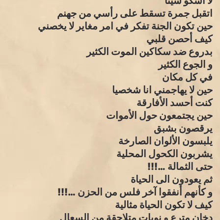
لا اشكو شيئا
اتقبل جمرة تسقط على رأسي من جهنم
حين تكون الجنة تفكر في امر مغاير لا يخصني
كيف أحصن قلبي
بدروع ضد سكاكين الموت الكثير
و الجوع الكثير
في كل مكان
حين لا يهاجمني انا شخصيا
كنت أحسد الأفارقة
حين يجتمعون حول الأموات
يرقصون بشبق
يلبسون الألوان الصارخة
يشربون الكحول المحلية
حتى الثمالة …!!!
ثم يعودون الى الحياة
و كأنهم أنفقوا آخر فلس من الحزن …!!!
كيف لا تكون الحياة مثالية
دخان مترع و نوبات متلاحقة من السعال