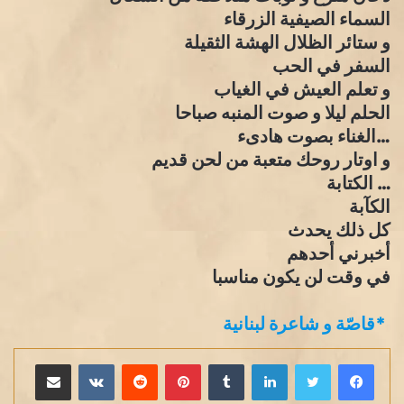
السماء الصيفية الزرقاء
و ستائر الظلال الهشة الثقيلة
السفر في الحب
و تعلم العيش في الغياب
الحلم ليلا و صوت المنبه صباحا
…الغناء بصوت هادىء
و اوتار روحك متعبة من لحن قديم
… الكتابة
الكآبة
كل ذلك يحدث
أخبرني أحدهم
في وقت لن يكون مناسبا
*قاصّة و شاعرة لبنانية
لينكدإن
بينتيريست
مشاركة عبر البريد
طباعة