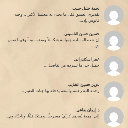
نجمة خليل حبيب
تقدبرى العميق لكل ما يجيئ به معلمنا الأكبر د. وجيه
فانوس ,إن...
حسين حسن التلسيني
إن هـذه المـــادة جميلــة شكـــلاً ومضمـــونـاً وفيهـا نفس
ش...
عبير اسكندراني
جميل جدا ما تسرده من تفاصيل...
عزيز حسين الشايب
رحمه الله رحمة واسعة يدخله بها جنات النعيم ....
د. إيمان بقاعي
إلى أهمية (محمد كريّم) مسرحيًّا، ومنتجًا فنيًّا، وباحثًا، وم...