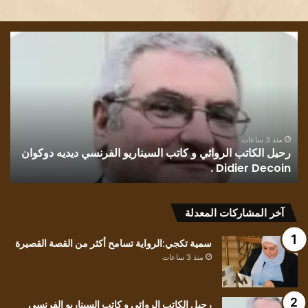
رحيل
قرا
الكاتب
في
الروائي
روا
و
رسا
كاتب
بلو
السيناريو
وطن
الفرنسي
للك
ديديه
الف
منذ 3 ساعات
رحيل الكاتب الروائي و كاتب السيناريو الفرنسي ديديه دوكوان
ق
دوكوان
مح
Didier Decoin .
ح
Didier
حسي
Decoin
.
آخر المشاركات المعدلة
سمية تكجي:الرواية تسامح أكثر من القصة القصيرة
منذ 3 ساعات
رحيل الكاتب الروائي و كاتب السيناريو الفرنسي