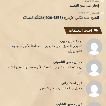
يونيو 8, 2020
إبحار على متن القصيد
أغسطس 26, 2020
الشيخ أحمد عبّاس الأزْهريّ (1853-1926):الكلّيّة العثمانيّة
احدث التعليقات
نجمة خليل حبيب
تقدبرى العميق لكل ما يجيئ به معلمنا الأكبر د. وجيه
فانوس ,إن...
حسين حسن التلسيني
إن هـذه المـــادة جميلــة شكـــلاً ومضمـــونـاً وفيهـا نفس
ش...
عبير اسكندراني
جميل جدا ما تسرده من تفاصيل...
عزيز حسين الشايب