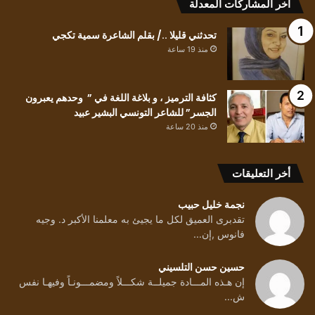
البشير
آخر المشاركات المعدلة
عبيد
تحدثني قليلا ../ بقلم الشاعرة سمية تكجي
منذ 19 ساعة
كثافة الترميز ، و بلاغة اللغة في ” وحدهم يعبرون
الجسر” للشاعر التونسي البشير عبيد
منذ 20 ساعة
أخر التعليقات
نجمة خليل حبيب
تقدبرى العميق لكل ما يجيئ به معلمنا الأكبر د. وجيه
فانوس ,إن...
حسين حسن التلسيني
إن هـذه المـــادة جميلــة شكـــلاً ومضمـــونـاً وفيهـا نفس
ش...