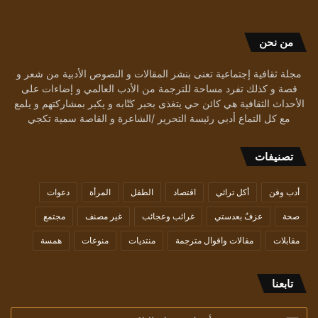
من نحن
مجلة ثقافية إجتماعية تعنى بنشر المقالات و النصوص الأدبية من شعر و
قصة و كذلك تفرد مساحة للترجمة من الأدب العالمي و إضاءات على
الأحداث الثقافية هي كائن حي يتغذى بحبر كتّابه و يكبر بمشاركتهم و يلمع
مع كل التماع أدبي رئيسة التحرير /الشاعرة و القاصة سمية تكجي
تصنيفات
أدب وفن
أكل تراثي
اقتصاد
الطفل
المرأة
دعوات
صحة
عزفٌ بعدستي
غرائب وعجائب
غير مصنف
مجتمع
مقابلات
مقالات واقوال مترجمة
منتديات
منوعات
همسة
تابعنا
أدخل