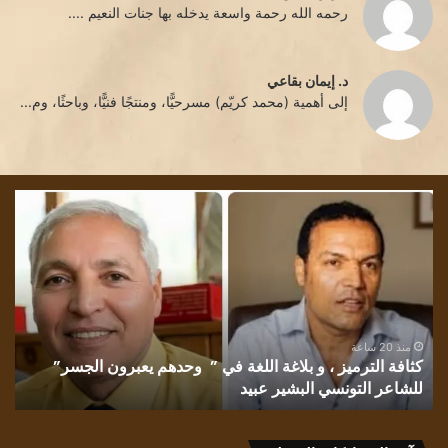
رحمه الله رحمة واسعة يدخله بها جنات النعيم ....
د. إيمان بقاعي
إلى أهمية (محمد كريّم) مسرحيًّا، ومنتجًا فنيًّا، وباحثًا، وم...
كثافة
تشم
الترميز
الل
،
بقل
و
الأد
بلاغة
إقب
اللغة
الش
في
غان
” وحدهم
منذ 20 ساعة
كثافة الترميز ، و بلاغة اللغة في ” وحدهم يعبرون الجسر”
يعبرون
للشاعر التونسي البشير عبيد
ت
الجسر”
للشاعر
التونسي