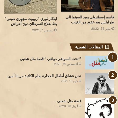
قاسم إسطنبولي يعيد السينما الى
ابتكار ثوري “روبوت مجهري صيني”
طرابلس بعد عقود من الغياب
يعدُ بعلاج السرطان دون أعراض
يناير 24, 2022
ديسمبر 7, 2021
المقالات الشعبية
” تحت السواهي دواهي ” قصة مثل شعبي
أغسطس 19, 2020
نحن عشاق أطفال الحجارة بقلم الكاتبة مريانا أمين
مايو 10, 2021
قصة مثل شعبي …
أبريل 28, 2020