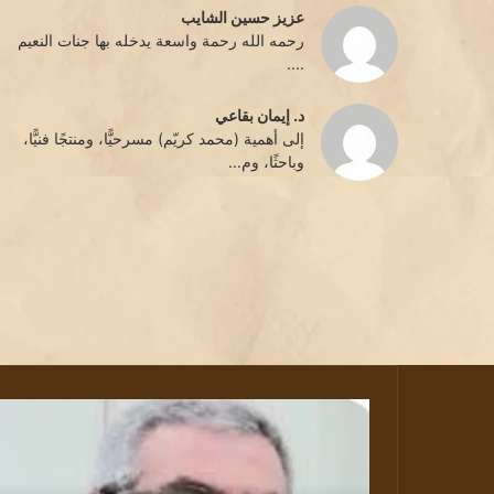
عزيز حسين الشايب
رحمه الله رحمة واسعة يدخله بها جنات النعيم
....
د. إيمان بقاعي
إلى أهمية (محمد كريّم) مسرحيًّا، ومنتجًا فنيًّا،
وباحثًا، وم...
رحيل
الكاتب
الروائي
و