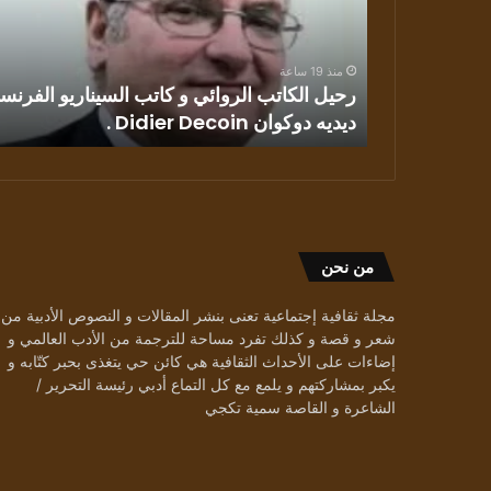
كاتب
السيناريو
الفرنسي
منذ 19 ساعة
ديديه
ن القصة
رحيل الكاتب الروائي و كاتب السيناريو الفرنس
دوكوان
ديديه دوكوان Didier Decoin .
Didier
Decoin
.
من نحن
مجلة ثقافية إجتماعية تعنى بنشر المقالات و النصوص الأدبية من
شعر و قصة و كذلك تفرد مساحة للترجمة من الأدب العالمي و
إضاءات على الأحداث الثقافية هي كائن حي يتغذى بحبر كتّابه و
يكبر بمشاركتهم و يلمع مع كل التماع أدبي رئيسة التحرير /
الشاعرة و القاصة سمية تكجي