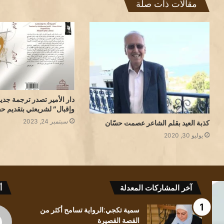
مقالات ذات صلة
دار الأمير تصدر ترجمة جدي
وإقبال” لشريعتي بتقديم حف
سبتمبر 24, 2023
كذبة العيد بقلم الشاعر عصمت حسّان
يوليو 30, 2020
قراءة
سمية
آخر المشاركات المعدلة
أ
في
تكجي:الرواي
رواية
تسامح
سمية تكجي:الرواية تسامح أكثر من
رسائل
أكثر
القصة القصيرة