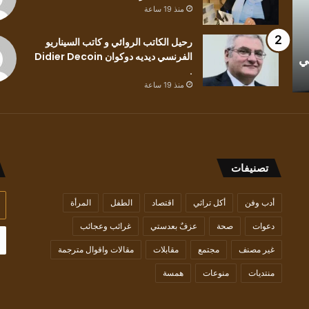
بلون
من
منذ 19 ساعة
وطن..
القصة
للكاتب
القصيرة
رحيل الكاتب الروائي و كاتب السيناريو
منذ 19 ساعة
منذ 19 ساعة
الفلسطيني
الفرنسي ديديه دوكوان Didier Decoin
ي
قراءة في رواية رسائل بلون وطن.. للكاتب
سمية تك
محمد
.
الفلسطيني محمد حسين..
القصيرة
حسين..
منذ 19 ساعة
تصنيفات
أد
أدب وفن
أكل تراثي
اقتصاد
الطفل
المرأة
بر
دعوات
صحة
عزفٌ بعدستي
غرائب وعجائب
ال
غير مصنف
مجتمع
مقابلات
مقالات واقوال مترجمة
منتديات
منوعات
همسة