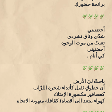
برائحة حضوركِ
أحضنيني
شدّي وثاق تشردي
تعبتُ من موت الوجوه
أحضنيني
كي أنام .
باحتْ ليَ الأرض
أن خطوكِ ثقيل كأثداء شجرة اللزّاب
كعصافير مكسورة الإمتلاء
كهواء يبتعد الى أقصاه/ كقافلة منهوبة الاتجاه