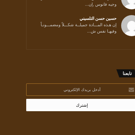
وجيه فانوس ,إن...
حسين حسن التلسيني
إن هـذه المـــادة جميلــة شكـــلاً ومضمـــونـاً
جي:الرواية تسامح أكثر من القصة
وفيهـا نفس ش...
تابعنا
خل
يدك
إلكتروني