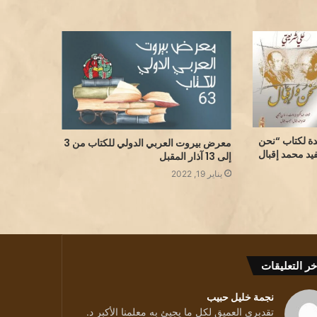
دة لكتاب “نحن
معرض بيروت العربي الدولي للكتاب من 3
يد محمد إقبال
إلى 13 آذار المقبل
يناير 19, 2022
خر التعليقات
ة
نجمة خليل حبيب
تقدبرى العميق لكل ما يجيئ به معلمنا الأكبر د.