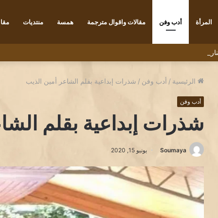
المرأة
أدب وفن
مقالات واقوال مترجمة
همسة
منتديات
مقاب
رنسي ديديه دوكوان Didier Decoin .
الرئيسية
/
أدب وفن
/
شذرات إبداعية بقلم الشاعر أمين الذيب
أدب وفن
شذرات إبداعية بقلم الشا
Soumaya
يونيو 15, 2020