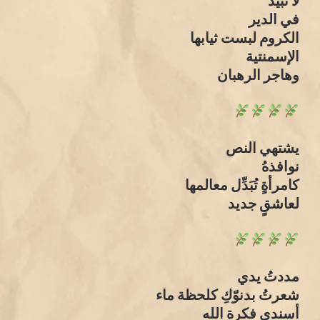
لا نبيذ
في الدير
الكروم لبست ثيابها
الإسمنتية
وهاجر الرهبان
يشتهي النص
نوافذهُ
كامرأةٍ تُبَدِّل معالمها
لعاشقٍ جديد
مددتُ يدي
شعرتُ بدنوّكِ كلحظة ماء
أسندي فكرة الله