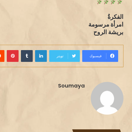
الفكرةُ
امرأة مرسومة
بريشة الروح
لينكدإن
بينت
فيسبوك
تويتر
Soumaya