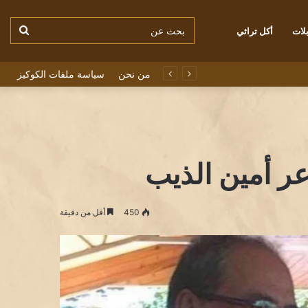
بحث
لات
أكل تراثي
من نحن
سياسة ملفات الكوكيز
عن
عر أمين الذيب
450
أقل من دقيقة