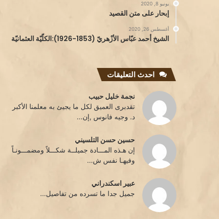
يونيو 8, 2020
إبحار على متن القصيد
أغسطس 26, 2020
الشيخ أحمد عبّاس الأزْهريّ (1853-1926):الكلّيّة العثمانيّة
احدث التعليقات
نجمة خليل حبيب
تقدبرى العميق لكل ما يجيئ به معلمنا الأكبر
د. وجيه فانوس ,إن...
حسين حسن التلسيني
إن هـذه المـــادة جميلــة شكـــلاً ومضمـــونـاً
وفيهـا نفس ش...
عبير اسكندراني
جميل جدا ما تسرده من تفاصيل...