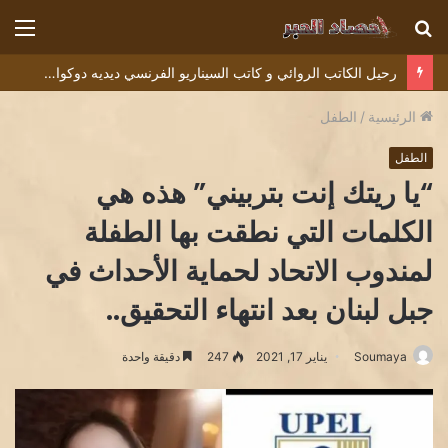
بحث
الق
عن
رحيل الكاتب الروائي و كاتب السيناريو الفرنسي ديديه دوكوان Didier Decoin .
الرئيسية
/
الطفل
الطفل
“يا ريتك إنت بتربيني” هذه هي
الكلمات التي نطقت بها الطفلة
لمندوب الاتحاد لحماية الأحداث في
جبل لبنان بعد انتهاء التحقيق..
Soumaya
يناير 17, 2021
247
دقيقة واحدة