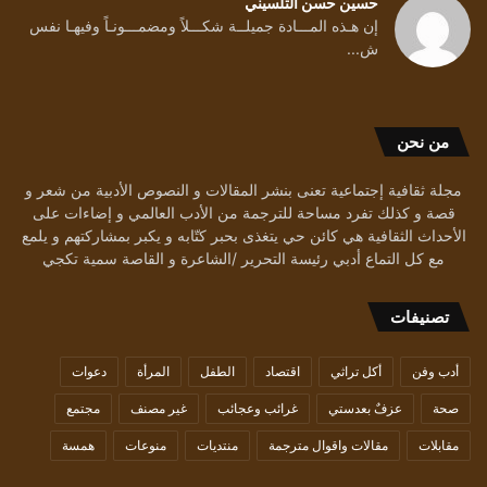
حسين حسن التلسيني
إن هـذه المـــادة جميلــة شكـــلاً ومضمـــونـاً وفيهـا نفس
ش...
من نحن
مجلة ثقافية إجتماعية تعنى بنشر المقالات و النصوص الأدبية من شعر و
قصة و كذلك تفرد مساحة للترجمة من الأدب العالمي و إضاءات على
الأحداث الثقافية هي كائن حي يتغذى بحبر كتّابه و يكبر بمشاركتهم و يلمع
مع كل التماع أدبي رئيسة التحرير /الشاعرة و القاصة سمية تكجي
تصنيفات
أدب وفن
أكل تراثي
اقتصاد
الطفل
المرأة
دعوات
صحة
عزفٌ بعدستي
غرائب وعجائب
غير مصنف
مجتمع
مقابلات
مقالات واقوال مترجمة
منتديات
منوعات
همسة