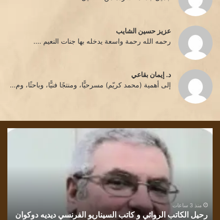
عزيز حسين الشايب
رحمه الله رحمة واسعة يدخله بها جنات النعيم ....
د. إيمان بقاعي
إلى أهمية (محمد كريّم) مسرحيًّا، ومنتجًا فنيًّا، وباحثًا، وم...
قراءة
في
رواية
رسائل
بلون
وطن..
للكاتب
الفلسطيني
منذ 3 ساعات
وكوان
قراءة في رواية رسائل بلون وطن.. للكاتب الفلسطيني محمد
محمد