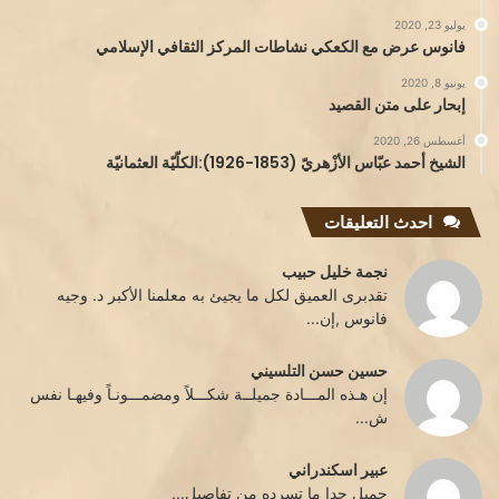
يوليو 23, 2020
فانوس عرض مع الكعكي نشاطات المركز الثقافي الإسلامي
يونيو 8, 2020
إبحار على متن القصيد
أغسطس 26, 2020
الشيخ أحمد عبّاس الأزْهريّ (1853-1926):الكلّيّة العثمانيّة
احدث التعليقات
نجمة خليل حبيب
تقدبرى العميق لكل ما يجيئ به معلمنا الأكبر د. وجيه
فانوس ,إن...
حسين حسن التلسيني
إن هـذه المـــادة جميلــة شكـــلاً ومضمـــونـاً وفيهـا نفس
ش...
عبير اسكندراني
جميل جدا ما تسرده من تفاصيل...