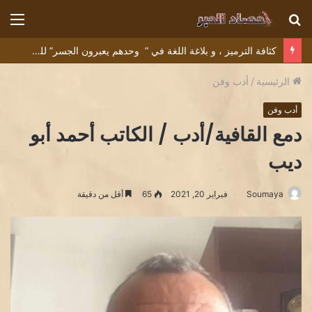
بحث
الق
عن
كثافة الترميز ، و بلاغة اللغة في ” وحدهم يعبرون الجسر” للشاعر التونسي البشير عبيد
الرئيسية
/
أدب وفن
أدب وفن
دمع القافية/أدب / الكاتب أحمد أبو
ديب
Soumaya
فبراير 20, 2021
65
أقل من دقيقة