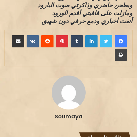
ويطحن حاضري وذاكرتي صوت البارود
ومازلت على قافيتي أقدم الورود
أنفث أخباري ودمع حرفي دون شهيق
لينكدإن
بينتيريست
مشاركة عبر البريد
طباعة
Soumaya