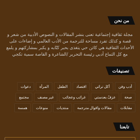
من نحن
مجلة ثقافية إجتماعية تعنى بنشر المقالات و النصوص الأدبية من شعر و
قصة و كذلك تفرد مساحة للترجمة من الأدب العالمي و إضاءات على
الأحداث الثقافية هي كائن حي يتغذى بحبر كتّابه و يكبر بمشاركتهم و يلمع
مع كل التماع أدبي رئيسة التحرير /الشاعرة و القاصة سمية تكجي
تصنيفات
أدب وفن
أكل تراثي
اقتصاد
الطفل
المرأة
دعوات
صحة
عزفٌ بعدستي
غرائب وعجائب
غير مصنف
مجتمع
مقابلات
مقالات واقوال مترجمة
منتديات
منوعات
همسة
تابعنا