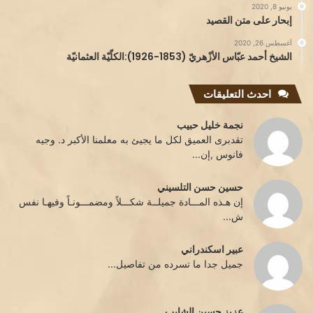
يونيو 8, 2020
إبحار على متن القصيد
أغسطس 26, 2020
الشيخ أحمد عبّاس الأزْهريّ (1853-1926):الكلّيّة العثمانيّة
احدث التعليقات
نجمة خليل حبيب
تقدبرى العميق لكل ما يجيئ به معلمنا الأكبر د. وجيه
فانوس ,إن...
حسين حسن التلسيني
إن هـذه المـــادة جميلــة شكـــلاً ومضمـــونـاً وفيهـا نفس
ش...
عبير اسكندراني
جميل جدا ما تسرده من تفاصيل...
عزيز حسين الشايب