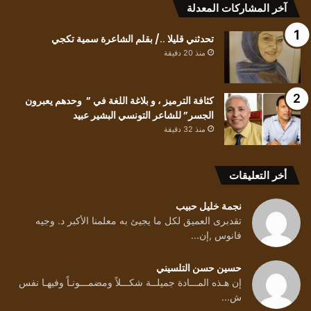
البشير
آخر المشاركات المعدلة
عبيد
تحدثني قليلا ../ بقلم الشاعرة سمية تكجي
منذ 20 دقيقة
كثافة الترميز ، و بلاغة اللغة في ” وحدهم يعبرون
الجسر” للشاعر التونسي البشير عبيد
منذ 32 دقيقة
أخر التعليقات
نجمة خليل حبيب
تقدبرى العميق لكل ما يجيئ به معلمنا الأكبر د. وجيه
فانوس ,إن...
حسين حسن التلسيني
إن هـذه المـــادة جميلــة شكـــلاً ومضمـــونـاً وفيهـا نفس
ش...