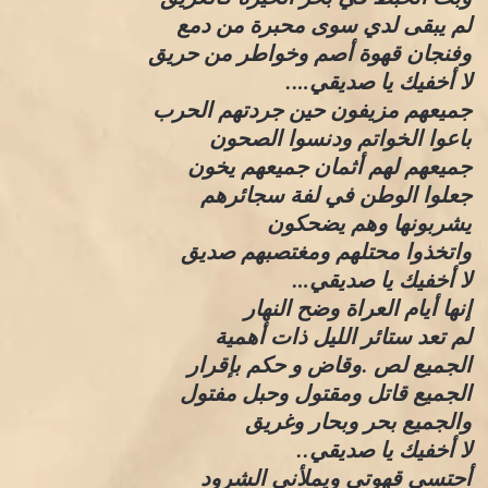
لم يبقى لدي سوى محبرة من دمع
وفنجان قهوة أصم وخواطر من حريق
لا أخفيك يا صديقي….
جميعهم مزيفون حين جردتهم الحرب
باعوا الخواتم ودنسوا الصحون
جميعهم لهم أثمان جميعهم يخون
جعلوا الوطن في لفة سجائرهم
يشربونها وهم يضحكون
واتخذوا محتلهم ومغتصبهم صديق
لا أخفيك يا صديقي…
إنها أيام العراة وضح النهار
لم تعد ستائر الليل ذات أهمية
الجميع لص .وقاض و حكم بإقرار
الجميع قاتل ومقتول وحبل مفتول
والجميع بحر وبحار وغريق
لا أخفيك يا صديقي..
أحتسي قهوتي ويملأني الشرود