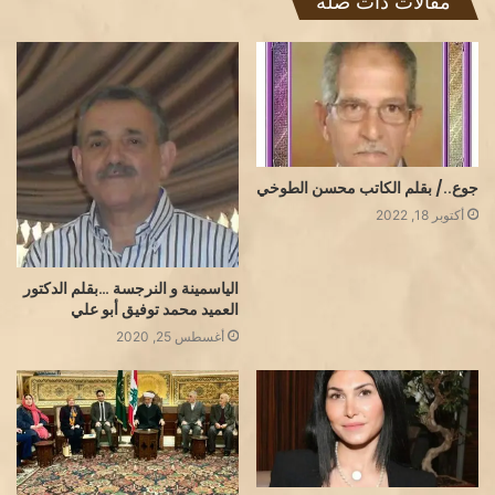
مقالات ذات صلة
جوع../ بقلم الكاتب محسن الطوخي
أكتوبر 18, 2022
الياسمينة و النرجسة …بقلم الدكتور
العميد محمد توفيق أبو علي
أغسطس 25, 2020