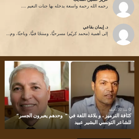
رحمه الله رحمة واسعة يدخله بها جنات النعيم ....
د. إيمان بقاعي
إلى أهمية (محمد كريّم) مسرحيًّا، ومنتجًا فنيًّا، وباحثًا، وم...
كثافة
تشم
الترميز
الل
،
بقل
و
الأد
بلاغة
إقب
اللغة
الش
في
غان
” وحدهم
منذ 32 دقيقة
كثافة الترميز ، و بلاغة اللغة في ” وحدهم يعبرون الجسر”
يعبرون
للشاعر التونسي البشير عبيد
ت
الجسر”
للشاعر
التونسي