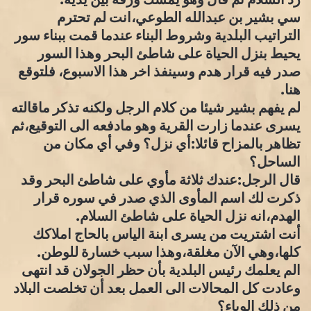
سي بشير بن عبدالله الطوعي،انت لم تحترم
التراتيب البلدية وشروط البناء عندما قمت ببناء سور
يحيط بنزل الحياة على شاطئ البحر وهذا السور
صدر فيه قرار هدم وسينفذ اخر هذا الاسبوع، فلتوقع
هنا.
لم يفهم بشير شيئا من كلام الرجل ولكنه تذكر ماقالته
يسرى عندما زارت القرية وهو مادفعه الى التوقيع،ثم
تظاهر بالمزاح قائلا:أي نزل؟ وفي أي مكان من
الساحل؟
قال الرجل:عندك ثلاثة مأوي على شاطئ البحر وقد
ذكرت لك اسم المأوى الذي صدر في سوره قرار
الهدم،انه نزل الحياة على شاطئ السلام.
أنت اشتريت من يسرى ابنة الياس بالحاج املاكك
كلها،وهي الآن مغلقة،وهذا سبب خسارة للوطن.
الم يعلمك رئيس البلدية بأن حظر الجولان قد انتهى
وعادت كل المحالات الى العمل بعد أن تخلصت البلاد
من ذلك الوباء؟