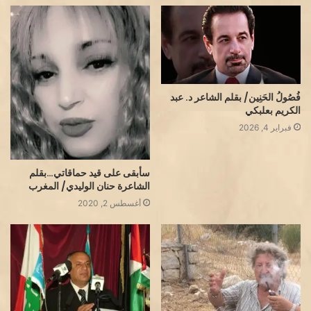
فُصُولُ الحَنِين/ بقلم الشاعر د. عبد
الكريم بعلبكي
فبراير 4, 2026
سأبقى على قيد حماقاتي…بقلم
الشاعرة حنان الوليدي/ المغرب
أغسطس 2, 2020