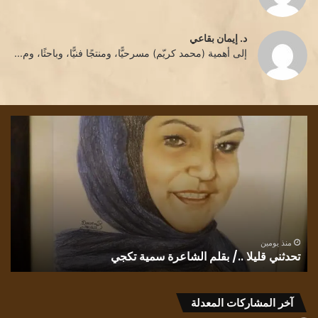
د. إيمان بقاعي
إلى أهمية (محمد كريّم) مسرحيًّا، ومنتجًا فنيًّا، وباحثًا، وم...
تحدثني
كثا
قليلا
الت
،
../
بقلم
و
الشاعرة
بلا
سمية
الل
تكجي
في
” و
ك
يعب
منذ يومين
تحدثني قليلا ../ بقلم الشاعرة سمية تكجي
ل
الج
للش
الت
آخر المشاركات المعدلة
الب
عبي