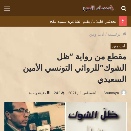
بحث
الق
عن
تحدثني قليلا ../ بقلم الشاعرة سمية تكجي
الرئيسية
/
أدب وفن
أدب وفن
مقطع من رواية “ظل
الشوك”للروائي التونسي الأمين
السعيدي
Soumaya
أغسطس 11, 2021
242
دقيقة واحدة