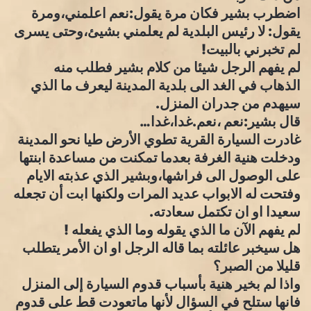
اضطرب بشير فكان مرة يقول:نعم اعلمني،ومرة
يقول: لا رئيس البلدية لم يعلمني بشيئ،وحتى يسرى
لم تخبرني بالبيت!
لم يفهم الرجل شيئا من كلام بشير فطلب منه
الذهاب في الغد الى بلدية المدينة ليعرف ما الذي
سيهدم من جدران المنزل.
قال بشير:نعم ،نعم.غدا،غدا…
غادرت السيارة القرية تطوي الأرض طيا نحو المدينة
ودخلت هنية الغرفة بعدما تمكنت من مساعدة ابنتها
على الوصول الى فراشها،وبشير الذي عذبته الايام
وفتحت له الابواب عديد المرات ولكنها ابت أن تجعله
سعيدا او ان تكتمل سعادته.
لم يفهم الآن ما الذي يقوله وما الذي يفعله !
هل سيخبر عائلته بما قاله الرجل او ان الأمر يتطلب
قليلا من الصبر؟
واذا لم بخير هنية بأسباب قدوم السيارة إلى المنزل
فانها ستلح في السؤال لأنها ماتعودت قط على قدوم