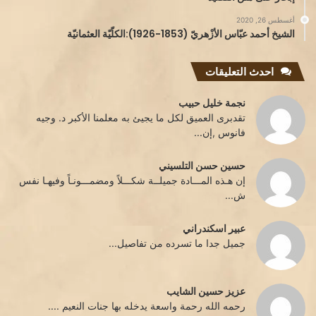
أغسطس 26, 2020
الشيخ أحمد عبّاس الأزْهريّ (1853-1926):الكلّيّة العثمانيّة
احدث التعليقات
نجمة خليل حبيب
تقدبرى العميق لكل ما يجيئ به معلمنا الأكبر د. وجيه
فانوس ,إن...
حسين حسن التلسيني
إن هـذه المـــادة جميلــة شكـــلاً ومضمـــونـاً وفيهـا نفس
ش...
عبير اسكندراني
جميل جدا ما تسرده من تفاصيل...
عزيز حسين الشايب
رحمه الله رحمة واسعة يدخله بها جنات النعيم ....