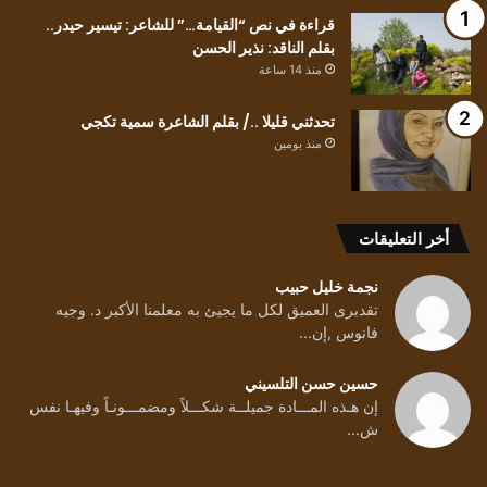
قراءة في نص “القيامة…” للشاعر: تيسير حيدر..
بقلم الناقد: نذير الحسن
منذ 14 ساعة
تحدثني قليلا ../ بقلم الشاعرة سمية تكجي
منذ يومين
أخر التعليقات
نجمة خليل حبيب
تقدبرى العميق لكل ما يجيئ به معلمنا الأكبر د. وجيه
فانوس ,إن...
حسين حسن التلسيني
إن هـذه المـــادة جميلــة شكـــلاً ومضمـــونـاً وفيهـا نفس
ش...