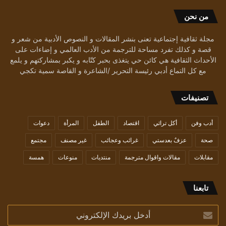
من نحن
مجلة ثقافية إجتماعية تعنى بنشر المقالات و النصوص الأدبية من شعر و
قصة و كذلك تفرد مساحة للترجمة من الأدب العالمي و إضاءات على
الأحداث الثقافية هي كائن حي يتغذى بحبر كتّابه و يكبر بمشاركتهم و يلمع
مع كل التماع أدبي رئيسة التحرير /الشاعرة و القاصة سمية تكجي
تصنيفات
أدب وفن
أكل تراثي
اقتصاد
الطفل
المرأة
دعوات
صحة
عزفٌ بعدستي
غرائب وعجائب
غير مصنف
مجتمع
مقابلات
مقالات واقوال مترجمة
منتديات
منوعات
همسة
تابعنا
أدخل
بريدك