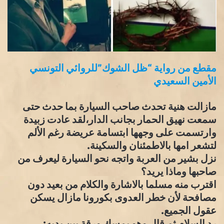
مقطع من رواية “ظل الشوك”للروائي التونسي
الأمين السعيدي
مازالت هنية تحدث صاحب السيارة بما حدث حتى
سمعت نهيق الحمار بجانب الدار،لقد عادت زبيدة
وارتسمت على وجهها ابتسامة عريضة رغم الألم
لتشعر امها بالاطمئنان والسكينة.
نزل بشير من العربة واتجه نحو السيارة ليعرف من
صاحبها وماذا يريد؟
اقترب منه مسلما بالاشارة والكلام من بعيد دون
مصافحة لأن خطر العدوى بكورونا مازال يسكن
عقول الجميع.
رد السلام ثم قال وهو يمسك ورقة بين يديه: