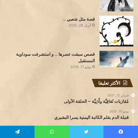
قصة مثل شعبي …
أبريل 28, 2020
قصص سبقت عصرها … و استشرفت سوداوية
المستقبل
يوليو 17, 2019
الأكثر تعليقا
فبراير 12, 2021
مُقارَبات ثَقافِيَّة وأَدَبِيَّة – الحلقة الأولى
يونيو 15, 2020
قنبلة الدم بقلم الكاتبة اليمنية يسرا البشيري
فبراير 20, 2020
المضحك المبكي…بقلم الكاتبة حنان رحيمي
يسبوك
تويتر
واتساب
تيلقرام