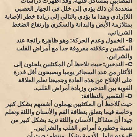
المصابين بمشاكل قلبية، وقد أظهرت دراسات
متعددة أن ذلك يؤدي إلى خلل في الجهاز العصبي
اللاإرادي وهذا ما يؤدي بالتالي إلى زيادة خطر الإصابة
بمتلازمة الأيض والبدانة والسكري وإرتفاع الضغط
الشرياني.
B- الخمول وعدم الحركة: وهو ظاهرة رائجة عند
المكتئبين وعلاقته معروفة جدا مع أمراض القلب
والشراين.
C- التدخين: حيث نلاحظ أن المكتئبين يلجئون إلى
الأكثار من عدد السجائر يوميا ويصبحون أقل قدرة
على الإقلاع عن هذه العادة وجميعنا نعلم العلاقة
القوية بين التدخين وزيادة أمراض القلب.
D- التقصير بالنظافة:
حيث نُلاحظ أن المكتئبين يهملون أنفسهم بشكل كبير
وخاصة فيما يتعلق بنظافة الفم والأسنان واللثة ونعلم
جيدا أن مشاكل الأسنان واللثة تزيد بشكل كبير من
نسبة وخطورة أمراض القلب والشرايين.
E- عدم تناول الأدوية بشكل منتظم: حيث أن