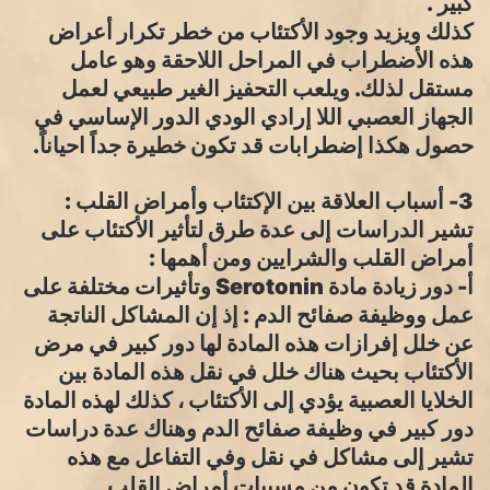
كبير .
كذلك ويزيد وجود الأكتئاب من خطر تكرار أعراض
هذه الأضطراب في المراحل اللاحقة وهو عامل
مستقل لذلك. ويلعب التحفيز الغير طبيعي لعمل
الجهاز العصبي اللا إرادي الودي الدور الإساسي في
حصول هكذا إضطرابات قد تكون خطيرة جداً احياناً.
3- أسباب العلاقة بين الإكتئاب وأمراض القلب :
تشير الدراسات إلى عدة طرق لتأثير الأكتئاب على
أمراض القلب والشرايين ومن أهمها :
أ- دور زيادة مادة Serotonin وتأثيرات مختلفة على
عمل ووظيفة صفائح الدم : إذ إن المشاكل الناتجة
عن خلل إفرازات هذه المادة لها دور كبير في مرض
الأكتئاب بحيث هناك خلل في نقل هذه المادة بين
الخلايا العصبية يؤدي إلى الأكتئاب ، كذلك لهذه المادة
دور كبير في وظيفة صفائح الدم وهناك عدة دراسات
تشير إلى مشاكل في نقل وفي التفاعل مع هذه
المادة قد تكون من مسببات أمراض القلب