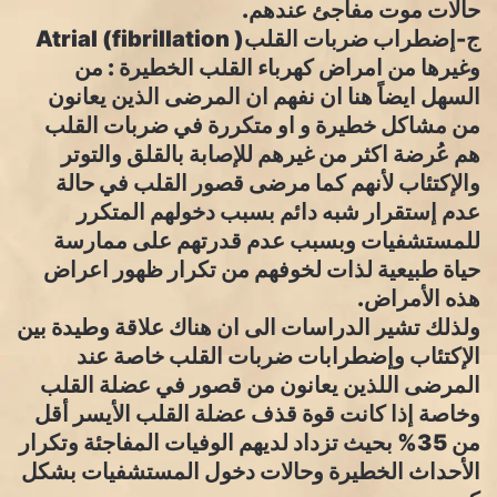
حالات موت مفاجئ عندهم.
ج-إضطراب ضربات القلب( Atrial (fibrillation
وغيرها من امراض كهرباء القلب الخطيرة : من
السهل ايضاً هنا ان نفهم ان المرضى الذين يعانون
من مشاكل خطيرة و او متكررة في ضربات القلب
هم عُرضة اكثر من غيرهم للإصابة بالقلق والتوتر
والإكتئاب لأنهم كما مرضى قصور القلب في حالة
عدم إستقرار شبه دائم بسبب دخولهم المتكرر
للمستشفيات وبسبب عدم قدرتهم على ممارسة
حياة طبيعية لذات لخوفهم من تكرار ظهور اعراض
هذه الأمراض.
ولذلك تشير الدراسات الى ان هناك علاقة وطيدة بين
الإكتئاب وإضطرابات ضربات القلب خاصة عند
المرضى اللذين يعانون من قصور في عضلة القلب
وخاصة إذا كانت قوة قذف عضلة القلب الأيسر أقل
من 35% بحيث تزداد لديهم الوفيات المفاجئة وتكرار
الأحداث الخطيرة وحالات دخول المستشفيات بشكل