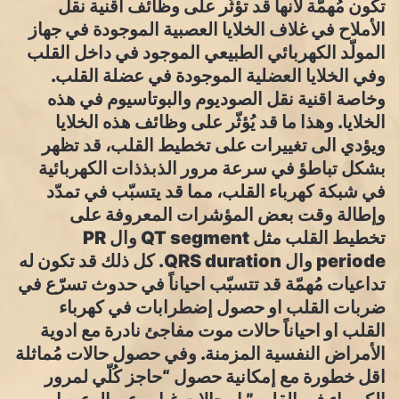
تكون مُهمّة لأنها قد تؤثّر على وظائف اقنية نقل
الأملاح في غلاف الخلايا العصبية الموجودة في جهاز
المولّد الكهربائي الطبيعي الموجود في داخل القلب
وفي الخلايا العضلية الموجودة في عضلة القلب.
وخاصة اقنية نقل الصوديوم والبوتاسيوم في هذه
الخلايا. وهذا ما قد يُؤثّر على وظائف هذه الخلايا
ويؤدي الى تغييرات على تخطيط القلب، قد تظهر
بشكل تباطؤ في سرعة مرور الذبذذات الكهربائية
في شبكة كهرباء القلب، مما قد يتسبّب في تمدّد
وإطالة وقت بعض المؤشرات المعروفة على
تخطيط القلب مثل QT segment وال PR
periode وال QRS duration. كل ذلك قد تكون له
تداعيات مُهمّة قد تتسبّب احياناً في حدوث تسرّع في
ضربات القلب او حصول إضطرابات في كهرباء
القلب او احياناً حالات موت مفاجئ نادرة مع ادوية
الأمراض النفسية المزمنة. وفي حصول حالات مُماثلة
اقل خطورة مع إمكانية حصول “حاجز كُلّي لمرور