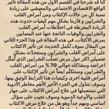
كنا ‏قد شرحنا في القسم الأول من هذه المقالة تأثير
الواقع الاقتصادي الاجتماعي والمعيشي على زيادة
نسبة كلٍ من حالات الإكتئاب ومن أمراض القلب
والشرايين و قاربنا بشكلٍ مهم ‏كيفيات حدوث هذه
الزيادة المفرطة في اختلاطات أمراض القلب
والشرايين والوفيات الناتجة عنها عند المصابين
بمرض الاكتئاب. في هذه المقالة في هذا الجزء الثاني
من المقال سوف نُكمل الحديث عن تأثير الاكتئاب
على أمراض القلب والشرايين ‏وسنتحدّث بشكلٍ
تفصيلي اكثر حول مرض تصلّب الشرايين الذي تُمثّل
اعراضه ومشاكله حوالي 70 % من امراض القلب
والشرايين. وسنتكلَم ايضاً عن تأثير الإكتئاب على
أمراض قلبية اخرى وكيفيات هذا الترابط الوثيق بينها.
وسوف نتناول في الجزء الأخير الأهم ‏مخاطر الأدوية
التي نستعملها في علاج أمراض الاكتئاب على جهاز
القلب والأوعية الدموية وسوف نجيب على سؤال
اساسي ومهم جداً وهو هل من علاج مرض الاكتئاب