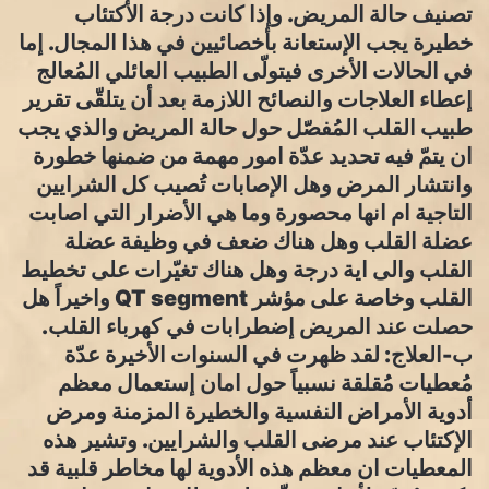
تصنيف حالة المريض. وإذا كانت درجة الأكتئاب
خطيرة يجب الإستعانة بأخصائيين في هذا المجال. إما
في الحالات الأخرى فيتولّى الطبيب العائلي المُعالج
إعطاء العلاجات والنصائح اللازمة بعد أن يتلقّى تقرير
طبيب القلب المُفصّل حول حالة المريض والذي يجب
ان يتمّ فيه تحديد عدّة امور مهمة من ضمنها خطورة
وانتشار المرض وهل الإصابات تُصيب كل الشرايين
التاجية ام انها محصورة وما هي الأضرار التي اصابت
عضلة القلب وهل هناك ضعف في وظيفة عضلة
القلب والى اية درجة وهل هناك تغيّرات على تخطيط
القلب وخاصة على مؤشر QT segment واخيراً هل
حصلت عند المريض إضطرابات في كهرباء القلب.
ب-العلاج: لقد ظهرت في السنوات الأخيرة عدّة
مُعطيات مُقلقة نسبياً حول امان إستعمال معظم
أدوية الأمراض النفسية والخطيرة المزمنة ومرض
الإكتئاب عند مرضى القلب والشرايين. وتشير هذه
المعطيات ان معظم هذه الأدوية لها مخاطر قلبية قد