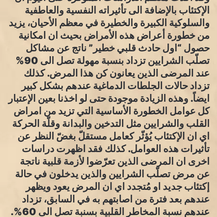
الإكتئاب بالإضافة الى تأثيراته النفسية والعاطفية
والسلوكية الكبيرة والخطيرة في معظم الأحيان، يزيد
من خطورة أعراض هذه الأمراض بحيث ان امكانية
حصول “اول حادث قلبي خطير” ناتج عن مشاكل
تصلّب الشرايين تزداد بنسبة مهولة تصل الى 90%
عند المرضى الذين يعانون كن هذا المرض. كذلك
تزداد حالات الجلطات الدماغية عندهم بشكل كبير
ايضاً. وهذه الزيادة موجودة حتى لو اخذنا بعين الإعتبار
كل عوامل الخطورة الأساسية التي تزيد من امراض
القلب والشرايين مثل التدخين والبدانة وقلّة الحركة
اي ان الإكتئاب يُؤثّر كعامل مستقلّ بغضّ النظر عن
تأثيرات هذه العوامل. كذلك فقد اظهرت دراسات
اخرى ان المرضى الذين تعرّضوا لأزمة قلبية ناتجة
عن مرض تصلّب الشرايين والذين يدخلون في حالة
إكتئاب جديد او مُتجدد اي ان المرض يعود ويظهر
عندهم بعد فترة من اصابتهم به في السابق، تزداد
عندهم نسبة المخاطر القلبية بسنبة تصل الى 60%.