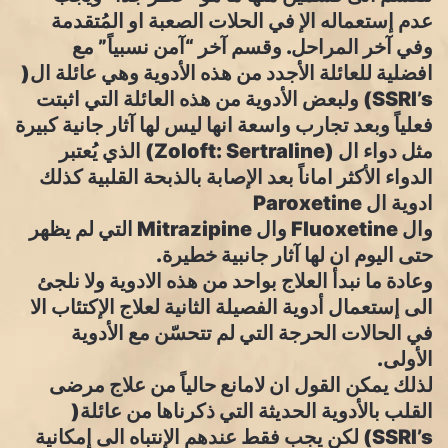
عدم إستعماله الإ في الحلات الصعبة او المُتقدمة
وفي آخر المراحل. وقسم آخر “آمن نسبياً” مع
افضلية للعائلة الأجدد من هذه الأدوية وهي عائلة ال(
SSRI’s) ولبعض الأدوية من هذه العائلة التي اثبتت
فعلياً وبعد تجارب واسعة انها ليس لها آثار جانية كبيرة
مثل دواء ال (Zoloft: Sertraline) الذي يُعتبر
الدواء الأكثر اماناً بعد الإصابة بالذبحة القلبية كذلك
ادوية ال Paroxetine
وال Fluoxetine وال Mitrazipine التي لم يظهر
حتى اليوم ان لها آثار جانبية خطيرة.
وعادة ما نبدأ العلاج بواحد من هذه الادوية ولا نلجئ
الى إستعمال أدوية الفصيلة الثانية لعلاج الإكتئاب الا
في الحالات الحرجة التي لم تتحسّن مع الأدوية
الأولى.
لذلك يمكن القول ان لامانع حالياً من علاج مرضى
القلب بالأدوية الحديثة التي ذكرناها من عائلة(
SSRI’s) لكن يجب فقط عندهم الإنتباه الى إمكانية