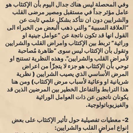
وفي المحصلة ليس هناك جدال اليوم بأن الإكتئاب هو
عامل مؤثر جداً في مستقبل ومصير مرضى القلب
والشرايين دون ان نتأكد بشكلٍ علمي ثابت عن
“العلاقة السببية” والتي ذهب البعض من الخبراء الى
القول انها قد تكون ناتجة عن “عوامل جينية او
وراثية” تربط بين الإكتئاب وامراض القلب والشرايين
وتقول بأن الإكتئاب ليس سوى “ظاهرة مُصاحبة
لأمراض القلب والشرايين”. وهذه النظرية تستنج او
توحي بأن الإكتئاب هو جزء لا يتجزّأ من اعراض
المرض الأساسي الذي يصيب الشرايين ( نظرية
شريانية او وعائية لأسباب مرض الإكتئاب) ومن هنا
هذا الترابط والتفاعل الخطير بين المرضين الذين قد
يكونان ناتجين عن ذات العوامل الوراثية
والفيزيوباتولوجية.
2- معطيات تفصيلية حول تأثير الإكتئاب على بعض
انواع امراض القلب والشرايين: