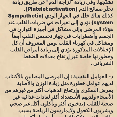
تشنّجها. وفي زيادة “لزاجة الدم” عن طريق زيادة
تخثّر صفائح الدم (Platelet activation).
كذلك هناك خلل في الجهاز الودي (Sympathetic
system) تؤدي إلى تغيرات في ضربات القلب عند
هؤلاء المرضى وإلى مشاكل في أجهزة التوازن في
الجسم وأضطرابات في جهاز تحسس القلب أيضاً
ومشاكل في كهرباء القلب .ومن المعروف أن كل
الإختلالات المذكورة تؤدي إلى زيادة أمراض القلب
وخطورتها خاصة عبر إرتفاع معدلات الضغط
الشرياني .
د- العوامل النفسية : إن المرضى المصابين بالأكتئاب
لديهم عوامل خطورة مثل زيادة الوزن والأصابة
بمرض السكري وإرتفاع الدهنيات أكثر من غيرهم من
الأصحاء ولديهم الأستعداد أكثر لعادات غذائية غير
صحية للقلب (يدخنون أكثر ويأكلون أكل غير صحي
ويشربون الكحول ولايمارسون الرياضة بسبب