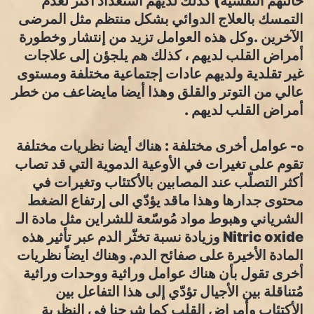
حالتهم النفسية) كذلك لديهم أستعداد أكثر لعدم
التمسك بالعلاج الدوائي بشكل منتظم مثل المرضى
الآخرين .وكل هذه العوامل تزيد من إنتشار وخطورة
أمراض القلب لديهم ، كذلك هم يلجؤن إلى علاجات
غير تقلدية ولديهم عادات إجتماعية مختلفة ومستوى
عالي من التوتر والقلق وهذا أيضا مايضاعف من خطر
أمراض القلب لديهم .
ه- عوامل أخرى مختلفة : هناك أيضا نظريات مختلفة
تقوم على تغيرات في الأوعية الدموية التي قد تصاب
أكثر التصلّب عند المصابين بالأكتئاب وتغيرات في
محتوى جدارها وهذا ماقد يؤدّي الى إرتفاع الضغط
الشرياني وهبوط مواد مُوسّعة للشراين مثل مادة الـ
Nitric oxide وزيادة نسبة تخثّر الدم عبر تأثير هذه
المادة الأخيرة على صفائح الدم. وهناك ايضاً نظريات
أخرى تقول بأن هناك عوامل وراثية ووحدات وراثية
مُتناقلة بين الأجيال تؤدّي إلى هذا التفاعل بين
الأكتئاب وأمراض القلب كما شرحنا في النظرية