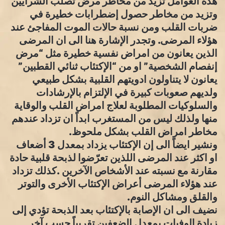
هذه العوامل تزيد من مخاطر مرض تصلب الشرايين
وتزيد من مخاطر حصول إضطرابات خطيرة في
ضربات القلب ومن نسبة حالات الموت المفاجئ عند
هؤلاء المرضى. وتجدر الإشارة هنا الى ان المرضى
الذين يعانون من امراض نفسية خطيرة مثل “مرض
إنفصام الشخصية” او من “الإكتئاب ثنائي القطبين”
يعانون لا يتناولون ادويتهم القلبية بشكل طبيعي
ولديهم صعوبات كبيرة في الإلتزام بالإرشادات
والسلوكيات المطلوبة لعلاج امراض القلب والوقاية
منها ولذلك ليس من المستغرب ابداً ان تزداد عندهم
مخاطر امراض القلب بشكل ملحوظ.
ونشير ايضاً الى إن الإكتئاب يزداد بمعدل 3 أضعاف
او اكثر عند المرضى اللذين تعرّضوا لذبحة قلبية حادة
مقارنة مع نسبته عند الأشخاص الآخرين .كذلك تزداد
عند هؤلاء المرضى أعراض الإكتئاب الأخرى والتوتر
والقلق ومشاكل النوم.
نضيف الى ان الإصابة بالإكتئاب بعد الذبحة تؤدي إلى
زيادة الوفيات بمعدل الضعفين تقريباً حسب آخر