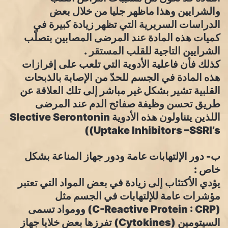
والشرايين وهذا ماظهر جليا من خلال بعض
الدراسات السريرية التي تظهر زيادة كبيرة في
كميات هذه المادة عند المرضى المصابين بتصلّب
الشرايين التاجية للقلب المستقر .
كذلك فأن فاعلية الأدوية التي تلعب على إفرازات
هذه المادة في الجسم للحدّ من الإصابة بالذبحات
القلبية تشير بشكل غير مباشر إلى تلك العلاقة عن
طريق تحسن وظيفة صفائح الدم عند المرضى
اللذين يتناولون هذه الأدوية Slective Serontonin
Uptake Inhibitors –SSRI’s))
ب- دور الإلتهابات عامة ودور جهاز المناعة بشكل
خاص :
يؤدي الأكتئاب إلى زيادة في بعض المواد التي تعتبر
مؤشرات عامة للإلتهابات في الجسم مثل
(C-Reactive Protein : CRP) وومواد تسمى
السيتومين (Cytokines) تفرزها بعض خلايا جهاز