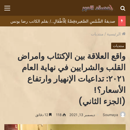
بحث
الق
عن
كيف للعابرِ أن يلتفتَ للظلِ/ بقلم الشاعرة ندى الحاج
الرئيسية
/
منتديات
منتديات
واقع العلاقة بين الإكتئاب وامراض
القلب والشرايين في نهاية العام
٢٠٢١: تداعيات الإنهيار وارتفاع
الأسعار؟!
(الجزء الثاني)
Soumaya
ديسمبر 13, 2021
118
12 دقائق