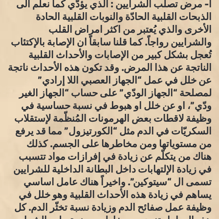
أ- مرض تصلّب الشرايين : الذي يؤدّي كما نعلم الى
الذبحات القلبية الحادّة والنوبات القلبية الحادة
الأخرى والذي يُعتبر من اكثر امراض القلب
والشرايين رواجاً. كما قلنا سابقاً ان الإصابة بالإكتئاب
تُعجل بشكل كبير من الإصابات والأحداث القلبية
الناتجة عن هذا المرض. وقد تكون هذه الأحداث ناتجة
عن خلل في عمل “الجهاز العصبي اللا إرادي”
لمصلحة “الجهاز الودّي” على حساب “الجهاز الغير
ودّي”، او عن خلل او هبوط في نسبة حساسية في
وظيفة لاقطات بعض الهرمونات المُنظّمة لإستقلاب
السكريّات في الدم مثل “الكورتيزول” مما قد يرفع
من مستوياتها ومن مخاطرها على الجسم. كذلك
هناك من يتكلّم عن زيادة في إفرازات مواد تتسبب
في زيادة الإلتهابات داخل البطانة الداخلية للشرايين
تسمى ال “سيتوكين”. واخيراً هناك عامل اساسي
يساهم في زيادة هذه الأحداث القلبية وهو خلل في
وظيفة عمل صفائح الدم وزيادة نسبة تخثّر الدم. كل