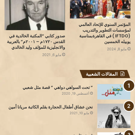
المؤتمر السنوي للإتحاد العالمي
لمؤسسات التطوير والتدريب
صدور كتابي “المكتبة الخالدية في
(‏IFTDO‏ ) في القاهرةبمناسبة
القدس ١٧٢٠م – ٢٠٠١م” بالعربية
يوبيله الخمسين
والانجليزية للمؤلف وليد الخالدي
مايو 8, 2024
مايو 6, 2021
المقالات الشعبية
” تحت السواهي دواهي ” قصة مثل شعبي
أغسطس 19, 2020
نحن عشاق أطفال الحجارة بقلم الكاتبة مريانا أمين
مايو 10, 2021