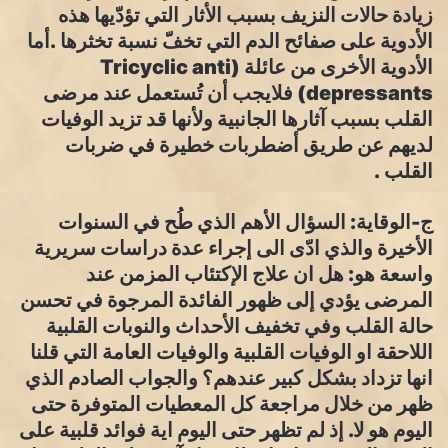
زيادة حالات النزيف بسبب الأثار التي تؤدّيها هذه
الأدوية على صفائح الدم التي تخفّ نسبة تخثرها .أما
الأدوية الأخرى من عائلة (Tricyclic anti
depressants) فلايجب أن تُستعمل عند مرضى
القلب بسبب آثارها الجانبية ولأنها قد تزيد الوفيات
لديهم عن طريق أضطربات خطيرة في ضربات
القلب .
ج-الوقاية: السؤال الأهم الذي طُح في السنوات
الأخيرة والذي ادّى الى إجراء عدة دراسات سريرية
واسعة هو: هل ان علاج الإكتئاب المزمن عند
المرضى يؤدي إلى ظهور الفائدة المرجوة في تحسن
حالة القلب وفي تخفيف الأحداث والنوبات القلبية
اللاحقة او الوفيات القلبية والوفيات العامة التي قلنا
انها تزداد بشكل كبير عندهم؟ والجواب الصادم الذي
ظهر من خلال مراجعة كل المعطيات المتوفرة حتى
اليوم هو لا. إذ لم تظهر حتى اليوم اية فوائد قلبية على