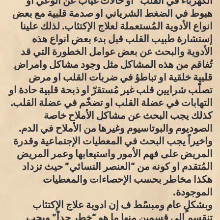
الكهرباء في القلب” او حالات غياب عن الوعي او
هبوط في الضغط الشرياني او صدمة قلبية مع بعض
انواع الأدوية المُستعملة لعلاج الإكتئاب. لذلك علينا
إستشارة طبيب القلب قبل بدء بعض انواع هذه
الأدوية والبحث عن بعض عوامل الخطورة التي قد
تُفاقم من هذه المشاكل مثل وجود مشاكل وامراض
قلبية خلقية او تباطؤ في ضربات القلب او مرض
تصلّب شرايين قلب غير مُستقرّ او ذبحة قلبية حادة او
التهابات في عضلة القلب او تضخّم في عضلة القلب.
كذلك يجب البحث عن مشاكل الأملاح خاصة
الصوديوم والبوتاسيوم وغيرها من الأملاح في الدم.
واخيراً يجب البحث في المعطيات الإجتماعية وقدرة
المريض على فهم الأمور واستيعابها وعمر المريض
المُتقدم او كونه من “العنصر النسائي” حيث تزداد
هكذا مخاطر بحسب الإحصاءات والمعطيات
الموجودة.
وبشكلٍ عام ومبسّط ف إن ادوية علاج الإكتئاب
تنقسم الى قسمين منها ما هو “خطر جداً” ويجب