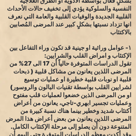
بشكلٍ فعّال بواسطة الأدوية او الطرق العلاجية
النفسية والسلوكية يؤدي ‏إلى تخفيف حالات الأحداث
القلبية الجديدة والوفيات القلبية والعامة التي نعرف
انها تزداد نسبتها بشكلٍ كبير عند المرضى المُصابين
بالاكتئاب
١- عوامل وراثية او جينية قد تكون وراء التفاعل بين
الإكتئاب و امراض القلب والشرايين:
تقول الدراسات المتوفرة حالياً أن 17 الى 27% من
المرضى اللذين يعانون من مشاكل قلبية ( ذبحات
قلبية او نوبات قلبية خطيرة او عمليات توسيع
لشرايين القلب بواسطة تقنيات البالون والروسور)
او من المرضى الذين خضعوا لعمليات قلب مفتوح
وعمليات تجسير ابهري-تاجي، يعانون من أعراض
أكتئاب شديد وخطير بينما هناك نسبة كبيرة من
المرضى اللذين يعانون من بعض أعراض هذا المرض
المتنوعة دون أن يصلو إلى مرحلة الإكتئاب الكامل.
وقد أكدت معظم الدراسات المتوفرة حتى اليوم أن