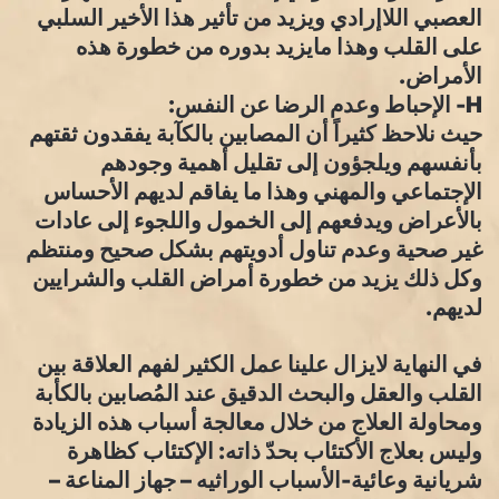
العصبي اللاإرادي ويزيد من تأثير هذا الأخير السلبي
على القلب وهذا مايزيد بدوره من خطورة هذه
الأمراض.
H- الإحباط وعدم الرضا عن النفس:
حيث نلاحظ كثيراً أن المصابين بالكآبة يفقدون ثقتهم
بأنفسهم ويلجؤون إلى تقليل أهمية وجودهم
الإجتماعي والمهني وهذا ما يفاقم لديهم الأحساس
بالأعراض ويدفعهم إلى الخمول واللجوء إلى عادات
غير صحية وعدم تناول أدويتهم بشكل صحيح ومنتظم
وكل ذلك يزيد من خطورة أمراض القلب والشرايين
لديهم.
في النهاية لايزال علينا عمل الكثير لفهم العلاقة بين
القلب والعقل والبحث الدقيق عند المُصابين بالكأبة
ومحاولة العلاج من خلال معالجة أسباب هذه الزيادة
وليس بعلاج الأكتئاب بحدّ ذاته: الإكتئاب كظاهرة
شريانية وعائية-الأسباب الوراثيه – جهاز المناعة –