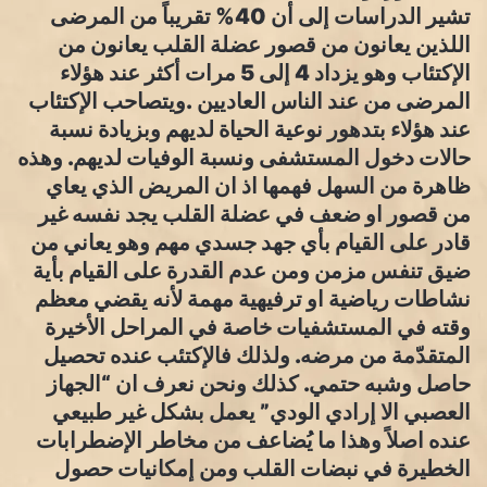
تشير الدراسات إلى أن 40% تقريباً من المرضى
اللذين يعانون من قصور عضلة القلب يعانون من
الإكتئاب وهو يزداد 4 إلى 5 مرات أكثر عند هؤلاء
المرضى من عند الناس العاديين .ويتصاحب الإكتئاب
عند هؤلاء بتدهور نوعية الحياة لديهم وبزيادة نسبة
حالات دخول المستشفى ونسبة الوفيات لديهم. وهذه
ظاهرة من السهل فهمها اذ ان المريض الذي يعاي
من قصور او ضعف في عضلة القلب يجد نفسه غير
قادر على القيام بأي جهد جسدي مهم وهو يعاني من
ضيق تنفس مزمن ومن عدم القدرة على القيام بأية
نشاطات رياضية او ترفيهية مهمة لأنه يقضي معظم
وقته في المستشفيات خاصة في المراحل الأخيرة
المتقدّمة من مرضه. ولذلك فالإكتئب عنده تحصيل
حاصل وشبه حتمي. كذلك ونحن نعرف ان “الجهاز
العصبي الا إرادي الودي” يعمل بشكل غير طبيعي
عنده اصلاً وهذا ما يُضاعف من مخاطر الإضطرابات
الخطيرة في نبضات القلب ومن إمكانيات حصول