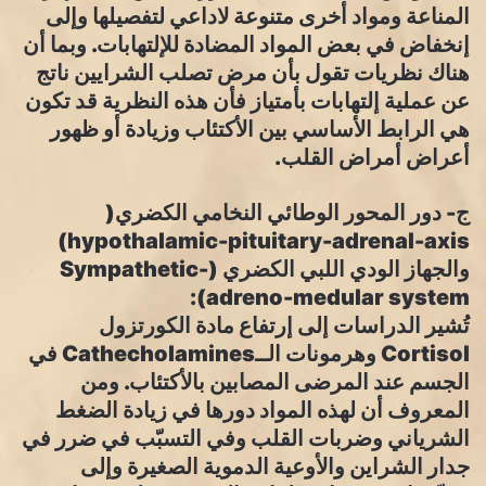
المناعة ومواد أخرى متنوعة لاداعي لتفصيلها وإلى
إنخفاض في بعض المواد المضادة للإلتهابات. وبما أن
هناك نظريات تقول بأن مرض تصلب الشرايين ناتج
عن عملية إلتهابات بأمتياز فأن هذه النظرية قد تكون
هي الرابط الأساسي بين الأكتئاب وزيادة أو ظهور
أعراض أمراض القلب.
ج- دور المحور الوطائي النخامي الكضري(
hypothalamic-pituitary-adrenal-axis)
والجهاز الودي اللبي الكضري (Sympathetic-
adreno-medular system):
تُشير الدراسات إلى إرتفاع مادة الكورتزول
Cortisol وهرمونات الــCathecholamines في
الجسم عند المرضى المصابين بالأكتئاب. ومن
المعروف أن لهذه المواد دورها في زيادة الضغط
الشرياني وضربات القلب وفي التسبّب في ضرر في
جدار الشراين والأوعية الدموية الصغيرة وإلى