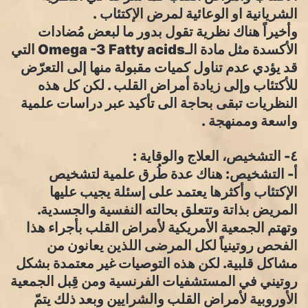
الشريانية او الوعائية لمرض الإكتئاب .
وأخيراً هناك نظرية تقول بدور ما لبعض مُضادات
الأكسدة مثل مادة الـOmega -3 Fatty acids التي
قد يؤدي عدم تناول كميات مقبولة منها إلى التعرّض
للأكتئاب وإلى زيادة أمراض القلب . لكن كل هذه
النظريات تبقى بحاجة الى تأكيد عبر دراسات علمية
واسعة وممنهجة .
٤- التشخيص، العلاج والوقاية :
أ- التشخيص: هناك عدة طُرق علمية لتشخيص
الإكتئاب وأكثرها يعتمد على إسئلة يجيب عليها
المريض بذاتة وتتعلق بحالته النفسية والجسدية.
وتهتم الجمعية الأمريكية لأمراض القلب بأجراء هذا
الفحص روتينياً لكل المرضى اللذين يعانون من
مشاكل قلبية. لكن هذه التوصيات غير معتمدة بشكل
روتيني في المستشفيات الفرنسية ومن قِبل الجمعية
الأوروبية لأمراض القلب والشرايين وبعد ذلك يتمّ