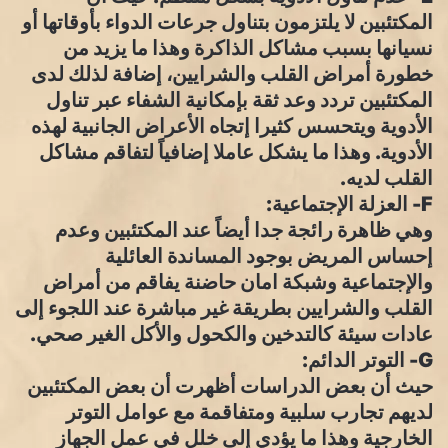
المكتئبين لا يلتزمون بتناول جرعات الدواء بأوقاتها أو
نسيانها بسبب مشاكل الذاكرة وهذا ما يزيد من
خطورة أمراض القلب والشرايين، إضافة لذلك لدى
المكتئبين تردد وعد ثقة بإمكانية الشفاء عبر تناول
الأدوية ويتحسس كثيرا إتجاه الأعراض الجانبية لهذه
الأدوية. وهذا ما يشكل عاملا إضافياً لتفاقم مشاكل
القلب لديه.
F- العزلة الإجتماعية:
وهي ظاهرة رائجة جدا أيضاً عند المكتئبين وعدم
إحساس المريض بوجود المساندة العائلية
والإجتماعية وشبكة امان حاضنة يفاقم من أمراض
القلب والشرايين بطريقة غير مباشرة عند اللجوء إلى
عادات سيئة كالتدخين والكحول والأكل الغير صحي.
G- التوتر الدائم:
حيث أن بعض الدراسات أظهرت أن بعض المكتئبين
لديهم تجارب سلبية ومتفاقمة مع عوامل التوتر
الخارجية وهذا ما يؤدي إلى خلل في عمل الجهاز