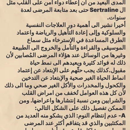
المدى البعيد من ان إعطاء دواء آمن على القلب مثل
ال Sertraline حتى بعد متابعة المرضى لعدة
سنوات.
أخيرا نشير الى أهمية دور العلاجات النفسية
والسلوكية وإلى إعادة التأهيل والرياضة واعتماد
الطرق المساعدة في الإسترخاء مثل سماع
الموسيقى والقراءة والتآمل والخروج الى الطبيعة
وغيرها من الوسائل عند هؤلاء المرضى المُصابين لأن
ذلك له فوائد كثيرة ويعيدهم الى نمط حياة
مقبول.كذلك يجب حثّهم على الإبتعاد عن إعتماد
انماط الحياة الغير صحية والإبتعاد عن التدخين
والكحول والمخدرات والأكل الغير صحي وما الى ذلك
لأن كل هذه العوامل تُخفف من امراض القلب
والشرايين ومن نسبة إنتشارها واعراضها. ومن
الممكن تفصيل ذلك على الشكل التالي:
A- عدم إنتظام النوم: الذي يشكو منه العديد من
المكتئبين والذي قد يتفاقم أكثر عند المرضى